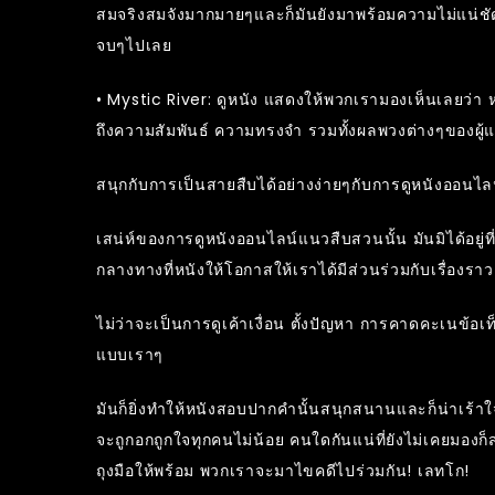
สมจริงสมจังมากมายๆและก็มันยังมาพร้อมความไม่แน่ช
จบๆไปเลย
• Mystic River: ดูหนัง แสดงให้พวกเรามองเห็นเลยว่า หน
ถึงความสัมพันธ์ ความทรงจำ รวมทั้งผลพวงต่างๆของผู้แส
สนุกกับการเป็นสายสืบได้อย่างง่ายๆกับการดูหนังออ
เสน่ห์ของการดูหนังออนไลน์แนวสืบสวนนั้น มันมิได้อยู่
กลางทางที่หนังให้โอกาสให้เราได้มีส่วนร่วมกับเรื่องราว
ไม่ว่าจะเป็นการดูเค้าเงื่อน ตั้งปัญหา การคาดคะเนข้
แบบเราๆ
มันก็ยิ่งทำให้หนังสอบปากคำนั้นสนุกสนานและก็น่าเร้า
จะถูกอกถูกใจทุกคนไม่น้อย คนใดกันแน่ที่ยังไม่เคยมอ
ถุงมือให้พร้อม พวกเราจะมาไขคดีไปร่วมกัน! เลทโก!