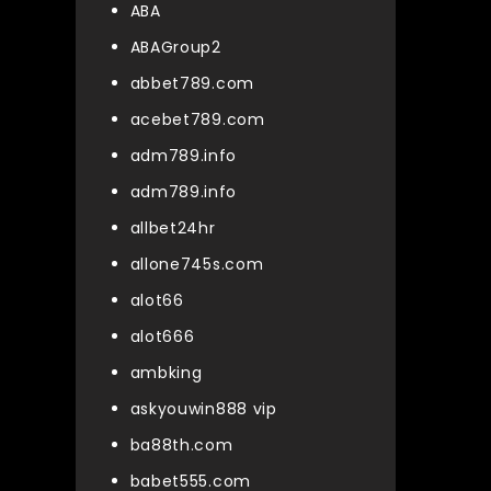
ABA
ABAGroup2
abbet789.com
acebet789.com
adm789.info
adm789.info
allbet24hr
allone745s.com
alot66
alot666
ambking
askyouwin888 vip
ba88th.com
babet555.com