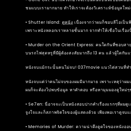
ชมแบบเรามากมาย ทำให้เราจะต้องวิเคราะห์ข้อมูลใหม่ตลอด
• Shutter Island:
ดูหนัง
เนื่องจากว่าผมก็ชอบลีโอเป็นพิ
เพราะหนังหลอกเราหลายชั้นมาก จากทำให้เชื่อในเรื่องนี้
• Murder on the Orient Express: คนใดกันที่ชอบสาย
บนรถไฟสุดหรูที่มีผู้ต้องสงสัยมากถึง 13 คน แล้วผู้ใดกันแ
หนังจบแม้กระนั้นคนไม่จบ! 037movie แนวไต่สวนที่ทำใ
หนังจบแต่ว่าคนไม่จบของผมมีมากมาย เพราะเหตุว่าผมเ
ผมก็จะต้องไปพบข้อมูล หาคำตอบ หรือหามุมมองดูใหม่
• Se7en: นี่อาจจะเป็นหนังสอบปากคำเรื่องแรกๆที่ผมดูเลยค
จูงใจและก็สภาพจิตใจของผู้แสดงด้วย เพียงพอเราดูจบแล้
• Memories of Murder: ความน่าดึงดูดใจของหนังออนไ