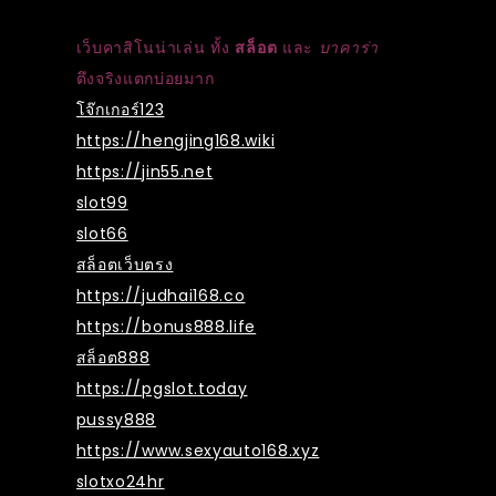
เว็บคาสิโนน่าเล่น ทั้ง
สล็อต
และ
บาคาร่า
ตึงจริงแตกบ่อยมาก
โจ๊กเกอร์123
https://hengjing168.wiki
https://jin55.net
slot99
slot66
สล็อตเว็บตรง
https://judhai168.co
https://bonus888.life
สล็อต888
https://pgslot.today
pussy888
https://www.sexyauto168.xyz
slotxo24hr