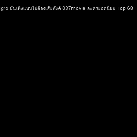
ilagro บันเทิงแบบไม่ต้องเสียตังค์ 037movie ละครยอดนิยม Top 68