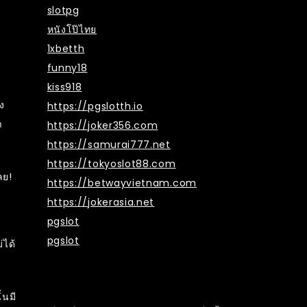
slotpg
หนังโป๊ไทย
1xbetth
funny18
kiss918
ง
https://pgslotth.io
า
https://joker356.com
https://samurai777.net
https://tokyoslot88.com
ลย!
https://betwayvietnam.com
https://jokerasia.net
pgslot
pgslot
่ได้
้นมี