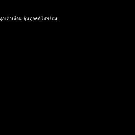
ค้าเงื่อน ลุ้นทุกคดีไปพร้อม!