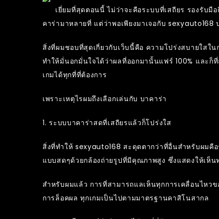
เยี่ยมที่สุดตอนนี้ ไม่ว่าจะคือระบบที่เสถียร รองรับ
คาร่ามาหลายที่ แต่ว่าพอเพียงมาเจอกับ sexyauto168 บอ
สิ่งที่ผมชอบที่สุดเกี่ยวกับเว็บนี้คือ ความโปร่งสบายใ
ทำให้มั่นอกมั่นใจได้ว่าผลที่ออกมานั้นแฟร์ 100% และก
เกมได้ทุกที่ที่ต้องการ
เพราะเหตุไรผมถึงเลือกเล่นกับ บาคาร่า
1. ระบบบาคาร่าสดที่เสถียรแล้วก็โปร่งใส
สิ่งที่ทำให้ sexyauto168 สะดุดตากว่าที่อื่นสำหรับผมค
แบบสดๆด้วยกล้องถ่ายรูปที่มีคุณภาพสูง ซึ่งแสดงให้เห
สำหรับผมแล้ว การที่สามารถแลเห็นทุกการเคลื่อนไหวของดี
การล็อคผล ทุกเกมเป็นไปตามมาตรฐานคาสิโนสากล