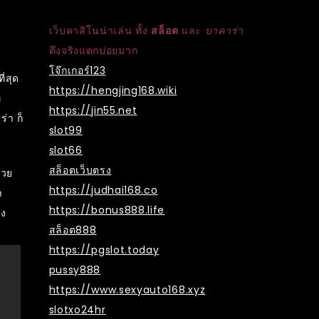
เว็บคาสิโนน่าเล่น ทั้ง
สล็อต
และ
บาคาร่า
ตึงจริงแตกบ่อยมาก
โจ๊กเกอร์123
่สุด
https://hengjing168.wiki
่
https://jin55.net
่า ก็
slot99
slot66
สล็อตเว็บตรง
้วย
https://judhai168.co
า
https://bonus888.life
ิง
สล็อต888
https://pgslot.today
pussy888
https://www.sexyauto168.xyz
slotxo24hr