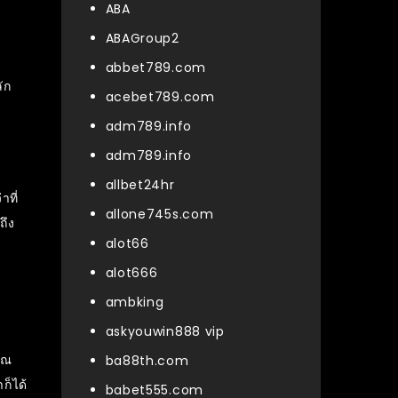
ABA
ABAGroup2
abbet789.com
ัก
acebet789.com
adm789.info
adm789.info
allbet24hr
าที่
allone745s.com
ถึง
alot66
alot666
ambking
askyouwin888 vip
ุณ
ba88th.com
ก็ได้
babet555.com