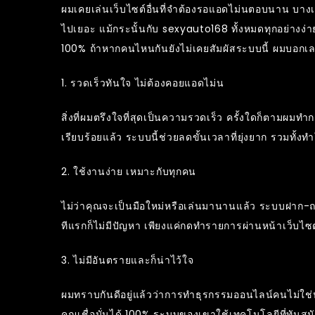
ผมเคยเล่นเว็บไซต์อื่นที่จำต้องรอแอดไม่นตอบนาน บางเวลา
ไปเยอะ แม้กระนั้นกับ sexyauto168 ทั้งหมดทุกอย่างง่าย
100% ถ้าหากคนไหนกันยังไม่เคยสัมผัสระบบนี้ ผมบอกเ
1. รวดเร็วทันใจ ไม่ต้องคอยแอดไม่น
สิ่งที่ผมตรึงใจที่สุดเป็นความรวดเร็ว ครั้งใดก็ตามผมทำ
เรียบร้อยแล้ว ระบบนี้ช่วยลดขั้นเวลาที่ยุ่งยาก รวมทั้
2. ใช้งานง่าย เหมาะกับทุกคน
ไม่ว่าคุณจะเป็นมือใหม่หรือเล่นมานานแล้ว ระบบฝาก-
ทีแรกก็ไม่มีปัญหา เพียงแค่กดทำรายการผ่านหน้าเว็บไซต
3. ไม่มีอันตรายและก็น่าไว้ใจ
ผมทราบกันดีอยู่แล้วว่าการทำธุรกรรมออนไลน์คนไม่ใช่
คุณเชื่อมั่นได้ 100% ระบบของเขาใช้เทคโนโลยีที่ทันสมั