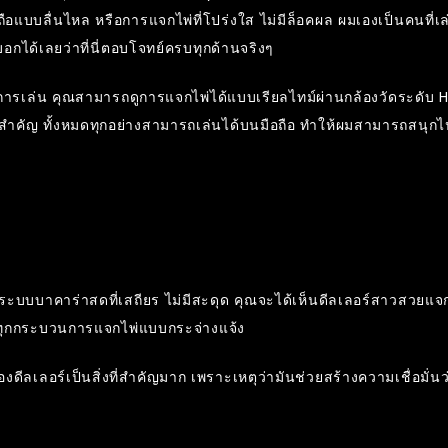
มือถือแบบลื่นไหล หรือการแจกไพ่ที่โปร่งใส ไม่มีล็อคผล ผมเองเป็นคนที่เ
กได้เลยว่าที่นี่ตอบโจทย์ครบทุกด้านจริงๆ
สในการเล่น คุณสามารถดูการแจกไพ่ได้แบบเรียลไทม์ผ่านกล้องวัดระดับ H
็ที่สำคัญ ทั้งหมดทุกอย่างสามารถเล่นได้บนมือถือ ทำให้ผมสามารถสนุกไ
ือระบบบาคาร่าสดที่เสถียร ไม่มีสะดุด คุณจะได้เห็นดีลเลอร์สาวสวยแจ
็นทุกกระบวนการแจกไพ่แบบกระจ่างแจ้ง
ลเลอร์เป็นสิ่งที่สำคัญมาก เพราะเหตุว่ามันช่วยสร้างความเชื่อมั่นว่