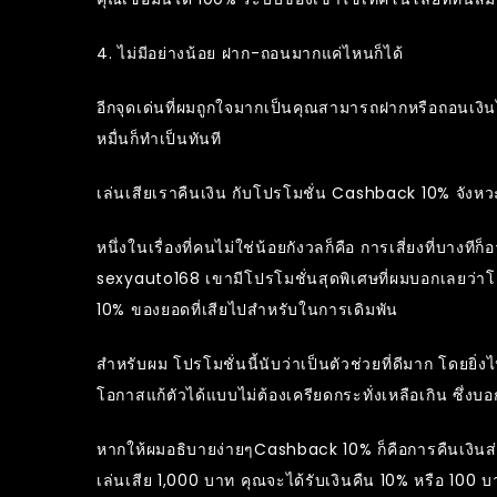
4. ไม่มีอย่างน้อย ฝาก-ถอนมากแค่ไหนก็ได้
อีกจุดเด่นที่ผมถูกใจมากเป็นคุณสามารถฝากหรือถอนเงิน
หมื่นก็ทำเป็นทันที
เล่นเสียเราคืนเงิน กับโปรโมชั่น Cashback 10% จังหว
หนึ่งในเรื่องที่คนไม่ใช่น้อยกังวลก็คือ การเสี่ยงที่บางที
sexyauto168 เขามีโปรโมชั่นสุดพิเศษที่ผมบอกเลยว่าโด
10% ของยอดที่เสียไปสำหรับในการเดิมพัน
สำหรับผม โปรโมชั่นนี้นับว่าเป็นตัวช่วยที่ดีมาก โดยยิ่ง
โอกาสแก้ตัวได้แบบไม่ต้องเครียดกระทั่งเหลือเกิน ซึ่งบอกเ
หากให้ผมอธิบายง่ายๆCashback 10% ก็คือการคืนเงินส่
เล่นเสีย 1,000 บาท คุณจะได้รับเงินคืน 10% หรือ 100 บ