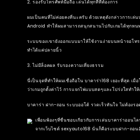
2. รองรับโทรศัพท์มือถือ เล่นได้ทุกที่ที่ต้องการ
ผมเป็นคนที่ไม่ค่อยคงที่นะครับ ด้วยเหตุดังกล่าวการเล่นบ
Android ทำให้ผมสามารถสนุกสนานไปกับเกมได้ทุกหนทุกแห
ระบบของเขายังออกแบบมาให้ใช้งานง่ายบนหน้าจอโทรศัพท์เ
ทำได้แค่ปลายนิ้ว
3. ไม่มีล็อคผล รับรองความเที่ยงธรรม
นี่เป็นจุดที่ทำให้ผมเชื่อถือใน บาคาร่า168 เยอะที่สุด 
ว่าเกมถูกตั้งค่าไว้ การแจกไพ่แบบสดๆและโปร่งใสทำให
บาคาร่า ฝาก-ถอน ระบบออโต้ รวดเร็วทันใจ ไม่ต้องร
เพื่อนพ้องๆที่ชื่นชอบเกี่ยวกับการเล่นบาคาร่าออน
จากเว็บไซต์ sexyauto168 นั่นก็คือระบบฝาก-ถอนอัตโ