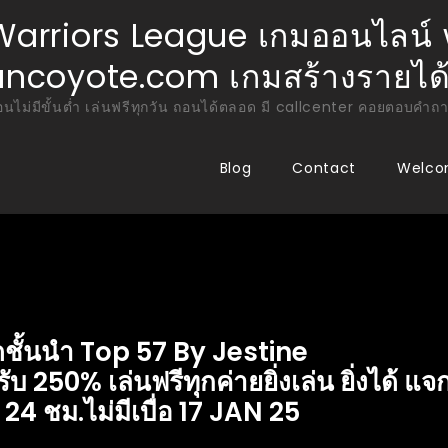
 Warriors League เกมออนไลน์
ncoyote.com เกมสร้างรายได
มีขั้นต่ำ เล่นฟรีทุกวัน ถอนได้ตลอด มี callcenter คอยตอบคำถาม 
Blog
Contact
Welcom
ชั้นนำ Top 57 By Jestine
250% เล่นฟรีทุกค่ายยิ่งเล่น ยิ่งได้ แจ
้ 24 ชม.ไม่มีเบื่อ 17 JAN 25