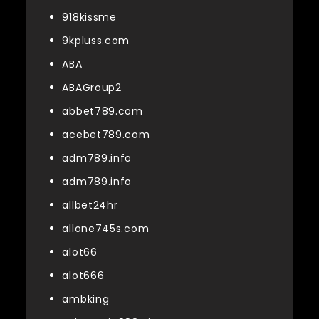
918kissme
9kpluss.com
ABA
ABAGroup2
abbet789.com
acebet789.com
adm789.info
adm789.info
allbet24hr
allone745s.com
alot66
alot666
ambking