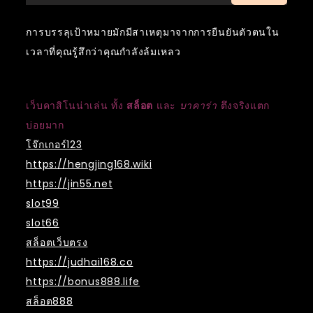
สำหรับ:
การบรรลุเป้าหมายมักมีสาเหตุมาจากการยืนยันตัวตนใน
เวลาที่คุณรู้สึกว่าคุณกำลังล้มเหลว
เว็บคาสิโนน่าเล่น ทั้ง
สล็อต
และ
บาคาร่า
ตึงจริงแตก
บ่อยมาก
โจ๊กเกอร์123
https://hengjing168.wiki
https://jin55.net
slot99
slot66
สล็อตเว็บตรง
https://judhai168.co
https://bonus888.life
สล็อต888