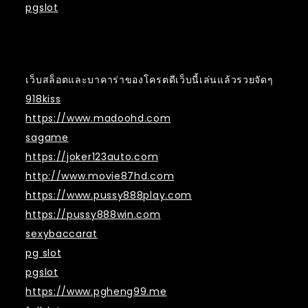
pgslot
เว็บสล็อตและบาคาร่าของโครตดีเว็บนี้เล่นแล้วรวยจัดๆ
918kiss
https://www.madoohd.com
sagame
https://joker123auto.com
http://www.movie87hd.com
https://www.pussy888play.com
https://pussy888win.com
sexybaccarat
pg slot
pgslot
https://www.pgheng99.me