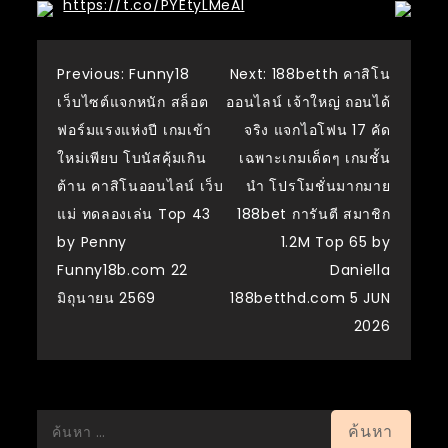
https://t.co/PYEtyLMeAl
แนะแนว
Previous:
Funny18
Next:
188betth คาสิโน
เว็บไซต์แจกหนัก สล็อต
ออนไลน์ เจ้าใหญ่ ถอนได้
เรื่อง
ฟอร์มแรงแห่งปี เกมเข้า
จริง แจกไอโฟน 17 คัด
ใหม่เพียบ โบนัสคุ้มเกิน
เฉพาะเกมเด็ดๆ เกมชั้น
ต้าน คาสิโนออนไลน์ เว็บ
นำ โปรโมชั่นมากมาย
แม่ ทดลองเล่น Top 43
188bet การันตี สมาชิก
by Penny
1.2M Top 65 by
Funny18b.com 22
Daniella
มิถุนายน 2569
188betthd.com 5 JUN
2026
ค้นหา