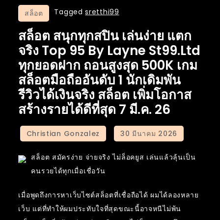
Tagged
sretthi99
สล็อต
สล็อต สนุกทุกสปิน เล่นง่าย แตก
จริง Top 95 By Layne St99.ltd
ทุกยอดฝาก ถอนสูงสุด 500K เกม
สล็อตมือถืออันดับ 1 นักเดิมพัน
รีวิวได้เงินจริง สล็อต เพิ่มโอกาส
สร้างรายได้ดีที่สุด 7 มี.ค. 26
สล็อต สมัครง่าย จ่ายจริง ไม่ล็อคยูส เล่นแล้วลุ้นเป็น
คนรวยได้ทุกเมื่อเชื่อวัน
เมื่อพูดถึงการหาเว็บไซต์สล็อตที่เชื่อถือได้ ผมได้ลองหลาย
เว็บ แต่ที่ทำให้ผมประทับใจที่สุดขณะนี้อาจหนีไม่พ้น