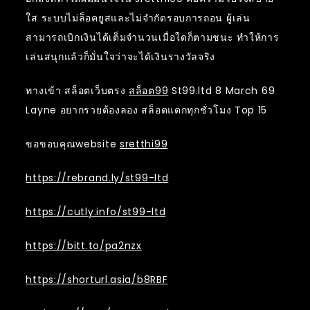
ใส ระบบไม่ล็อคยูสและไม่จำกัดรอบการถอน ผู้เล่น
สามารถเบิกเงินได้เต็มจำนวนเมื่อใดก็ตามชนะ ทำให้การ
เล่นสนุกแล้วก็มั่นใจว่าจะได้เงินรางวัลจริง
ทางเข้า สล็อตเว็บตรง
สล็อต99
St99.ltd 8 March 69
Layne อยากรวยต้องลอง สล็อตแตกทุกชั่วโมง Top 15
ขอขอบคุณwebsite
sretthi99
https://rebrand.ly/st99-ltd
https://cutly.info/st99-ltd
https://bitt.to/pa2nzx
https://shorturl.asia/b8RBF