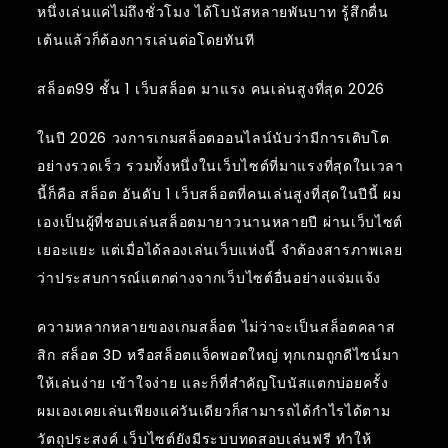
หนึ่งเล่นแค่ไม่ถึงชั่วโมง ได้โบนัสหลายพันบาท รู้สึกตื่น
เต้นแล้วก็ต้องการเล่นต่อโดยทันที
สล็อต99 ชั้น 1 เว็บสล็อต มาแรง คนเล่นสูงที่สุด 2026
ในปี 2026 วงการเกมสล็อตออนไลน์นับว่ามีการเติบโต
อย่างรวดเร็ว รวมทั้งหนึ่งในเว็บไซต์ที่มาแรงที่สุดในเวลา
นี้ก็คือ สล็อต อันดับ 1 เว็บสล็อตที่คนเล่นสูงที่สุดในปีนี้ ผม
เองเป็นผู้ที่ชอบเล่นสล็อตมายาวนานหลายปี ผ่านเว็บไซต์
เยอะแยะ แต่เมื่อได้ลองเล่นเว็บแห่งนี้ จำต้องสารภาพเลย
ว่าประสบการณ์แตกต่างจากเว็บไซต์อื่นอย่างแจ่มแจ้ง
ความหลากหลายของเกมสล็อต ไม่ว่าจะเป็นสล็อตคลาส
สิก สล็อต 3D หรือสล็อตแจ็คพอตใหญ่ ทุกเกมถูกดีไซน์มา
ให้เล่นง่าย เข้าใจง่าย และก็ที่สำคัญโบนัสแตกบ่อยครั้ง
ผมเองเคยเล่นเพียงแค่วันเดียวก็สามารถได้กำไรได้ตาม
วัตถุประสงค์ เว็บไซต์ยังมีระบบทดสอบเล่นฟรี ทำให้