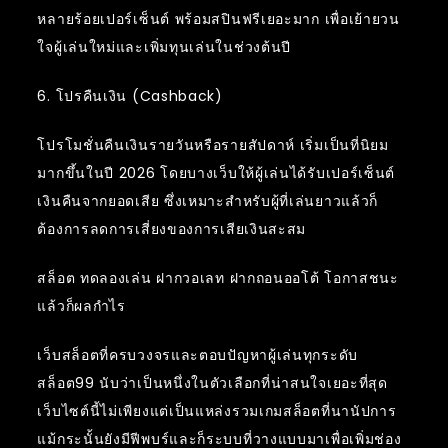
หลายร้อยเปอร์เซ็นต์ พร้อมสปินฟรีเยอะมาก เพื่อเย้ายวน
ใจผู้เล่นใหม่และเพิ่มทุนเล่นในช่วงต้นปี
6. โปรคืนเงิน (Cashback)
โปรโมชั่นคืนเงินรายวันหรือรายสัปดาห์ เริ่มเป็นที่นิยม
มากขึ้นในปี 2026 โดยบางเว็บให้ผู้เล่นได้รับเปอร์เซ็นต์
เงินคืนจากยอดเสีย ซึ่งเหมาะสำหรับผู้ที่เล่นยาวแล้วก็
ต้องการลดการเสี่ยงของการเสียเงินสะสม
สล็อต ทดลองเล่น ฝากวอเลท ฝากถอนออโต้ โอกาสชนะ
แล้วก็ผลกำไร
เว็บสล็อตที่ครบวงจรและตอบปัญหาผู้เล่นทุกระดับ
สล็อต99 นับว่าเป็นหนึ่งในตัวเลือกที่น่าสนใจเยอะที่สุด
เว็บไซต์นี้ไม่เพียงแต่เป็นแหล่งรวมเกมสล็อตที่นานัปการ
แม้กระนั้นยังมีฟีพบร์และก็ระบบที่วางแบบมาเพื่อเพิ่มช่อง