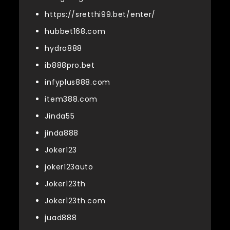
https://sretthi99.bet/enter/
hubbet168.com
hydra888
ib888pro.bet
infyplus888.com
item388.com
Jinda55
jinda888
Joker123
joker123auto
Joker123th
Joker123th.com
juad888