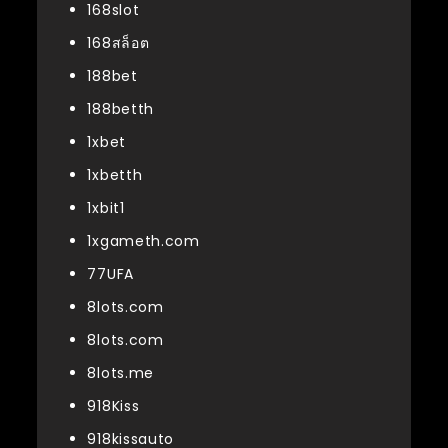
168slot
168สล็อต
188bet
188betth
1xbet
1xbetth
1xbit1
1xgameth.com
77UFA
8lots.com
8lots.com
8lots.me
918Kiss
918kissauto