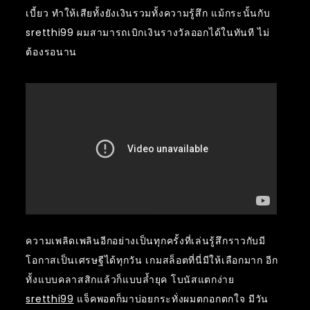
เบี้ยว ทำให้เสียทั้งยังเงินรวมทั้งความรู้สึก แม้กระนั้นกับ
sretthi99 ผมสามารถเบิกเงินรางวัลออกได้ในทันที ไม่
ต้องรอนาน
ความเพลิดเพลินอีกอย่างเป็นทุกครั้งที่เล่นรู้สึกราวกับมี
โอกาสเป็นเศรษฐีได้ทุกวัน เกมสล็อตที่นี่มีให้เลือกมาก อีก
ทั้งแบบคลาสสิกแล้วก็แบบล้ำยุค โบนัสแตกง่าย
sretthi99
แจ็คพอตก็มาบ่อยกระทั่งผมตกอกตกใจ มีวัน