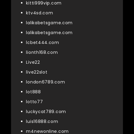
kitti999vip.com
ktv4sd.com
lalikabetsgame.com
lalikabetsgame.com
lcbet444.com
lionth168.com
Live22
live22slot
london6789.com
lot888
lotto77
luckycat789.com
luis16888.com
m4newonline.com