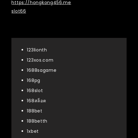
https://hongkong456.me
slot66
หมวดหมู่
123lionth
123xos.com
1688sagame
168pg
168slot
168สล็อต
188bet
188betth
1xbet