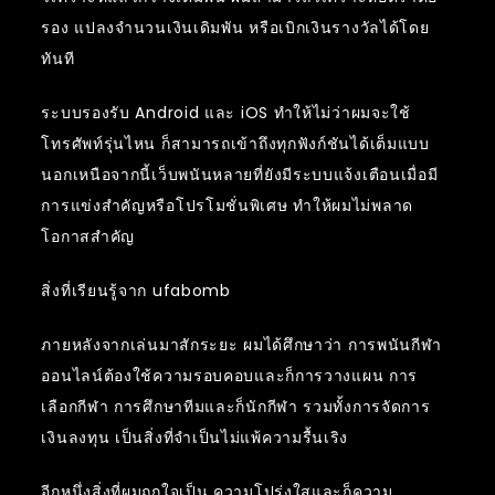
รอง แปลงจำนวนเงินเดิมพัน หรือเบิกเงินรางวัลได้โดย
ทันที
ระบบรองรับ Android และ iOS ทำให้ไม่ว่าผมจะใช้
โทรศัพท์รุ่นไหน ก็สามารถเข้าถึงทุกฟังก์ชันได้เต็มแบบ
นอกเหนือจากนี้เว็บพนันหลายที่ยังมีระบบแจ้งเตือนเมื่อมี
การแข่งสำคัญหรือโปรโมชั่นพิเศษ ทำให้ผมไม่พลาด
โอกาสสำคัญ
สิ่งที่เรียนรู้จาก ufabomb
ภายหลังจากเล่นมาสักระยะ ผมได้ศึกษาว่า การพนันกีฬา
ออนไลน์ต้องใช้ความรอบคอบและก็การวางแผน การ
เลือกกีฬา การศึกษาทีมและก็นักกีฬา รวมทั้งการจัดการ
เงินลงทุน เป็นสิ่งที่จำเป็นไม่แพ้ความรื้นเริง
อีกหนึ่งสิ่งที่ผมถูกใจเป็น ความโปร่งใสและก็ความ