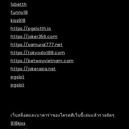
1xbetth
funny18
kiss918
https://pgslotth.io
https://joker356.com
https://samurai777.net
https://tokyoslot88.com
https://betwayvietnam.com
https://jokerasia.net
pgslot
pgslot
เว็บสล็อตและบาคาร่าของโครตดีเว็บนี้เล่นแล้วรวยจัดๆ
918kiss