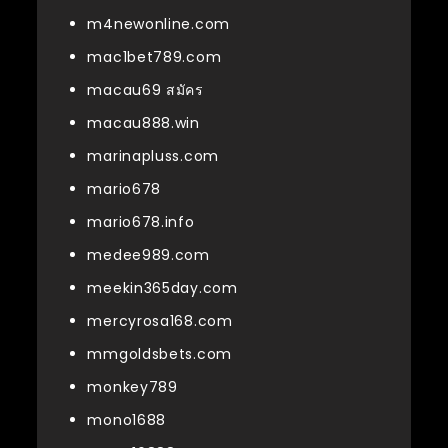
m4newonline.com
mac1bet789.com
macau69 สมัคร
macau888.win
marinapluss.com
mario678
mario678.info
medee989.com
meekin365day.com
mercyrosa168.com
mmgoldsbets.com
monkey789
mono1688