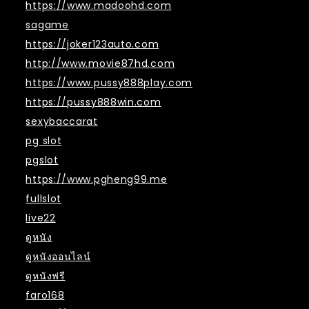
https://www.madoohd.com
sagame
https://joker123auto.com
http://www.movie87hd.com
https://www.pussy888play.com
https://pussy888win.com
sexybaccarat
pg slot
pgslot
https://www.pgheng99.me
fullslot
live22
ดูหนัง
ดูหนังออนไลน์
ดูหนังฟรี
faro168