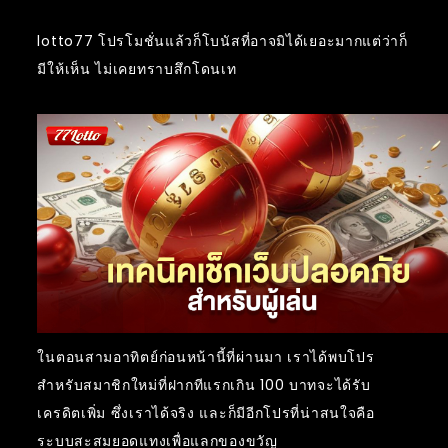
lotto77 โปรโมชั่นแล้วก็โบนัสที่อาจมิได้เยอะมากแต่ว่าก็
มีให้เห็น ไม่เคยทราบสึกโดนเท
ในตอนสามอาทิตย์ก่อนหน้านี้ที่ผ่านมา เราได้พบโปร
สำหรับสมาชิกใหม่ที่ฝากทีแรกเกิน 100 บาทจะได้รับ
เครดิตเพิ่ม ซึ่งเราได้จริง และก็มีอีกโปรที่น่าสนใจคือ
ระบบสะสมยอดแทงเพื่อแลกของขวัญ