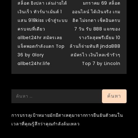
เรื่อง
สล็อต ยิงปลา เล่นง่ายได้
มกราคม 69 สล็อต
เงินเร็ว ทัวร์นาเม้นต์ 1
ออนไลน์ ได้เงินจริง เกม
แสน 918kiss เข้าสู่ระบบ
ฮิต ไม่จกตา เช็คอินครบ
ครบจบที่เดียว
7 วัน รับ 888 แจกของ
allbet24hr สมัครเลย
รางวัลสุดพรีเมี่ยม 10
แจ็คพอตกำลังแตก Top
ล้านก็จ่ายทันที jinda888
36 by Glory
สมัครไว เงินไหลเข้ารัวๆ
allbet24hr.life
Top 7 by Lincoln
ค้นหา
สำหรับ:
การบรรลุเป้าหมายมักมีสาเหตุมาจากการยืนยันตัวตนใน
เวลาที่คุณรู้สึกว่าคุณกำลังล้มเหลว