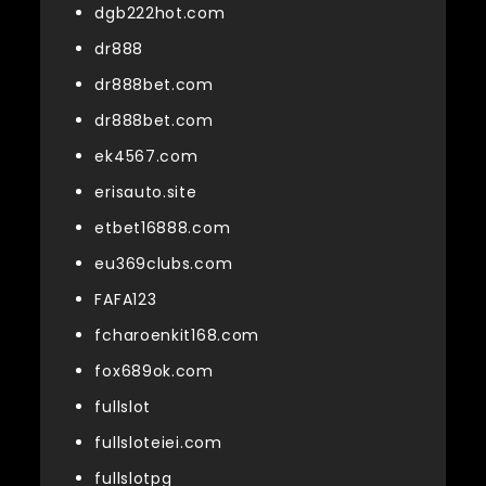
dgb222hot.com
dr888
dr888bet.com
dr888bet.com
ek4567.com
erisauto.site
etbet16888.com
eu369clubs.com
FAFA123
fcharoenkit168.com
fox689ok.com
fullslot
fullsloteiei.com
fullslotpg