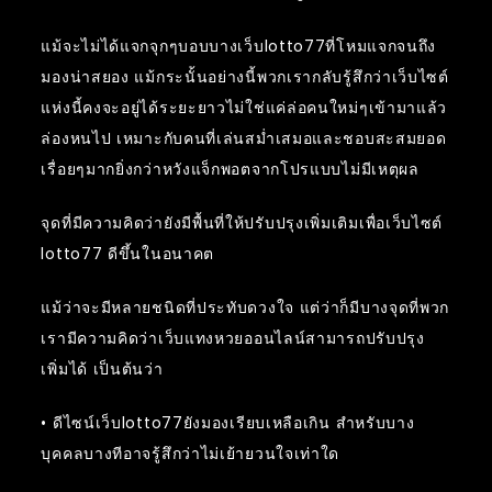
แม้จะไม่ได้แจกจุกๆบอบบางเว็บlotto77ที่โหมแจกจนถึง
มองน่าสยอง แม้กระนั้นอย่างนี้พวกเรากลับรู้สึกว่าเว็บไซต์
แห่งนี้คงจะอยู่ได้ระยะยาวไม่ใช่แค่ล่อคนใหม่ๆเข้ามาแล้ว
ล่องหนไป เหมาะกับคนที่เล่นสม่ำเสมอและชอบสะสมยอด
เรื่อยๆมากยิ่งกว่าหวังแจ็กพอตจากโปรแบบไม่มีเหตุผล
จุดที่มีความคิดว่ายังมีพื้นที่ให้ปรับปรุงเพิ่มเติมเพื่อเว็บไซต์
lotto77 ดีขึ้นในอนาคต
แม้ว่าจะมีหลายชนิดที่ประทับดวงใจ แต่ว่าก็มีบางจุดที่พวก
เรามีความคิดว่าเว็บแทงหวยออนไลน์สามารถปรับปรุง
เพิ่มได้ เป็นต้นว่า
• ดีไซน์เว็บlotto77ยังมองเรียบเหลือเกิน สำหรับบาง
บุคคลบางทีอาจรู้สึกว่าไม่เย้ายวนใจเท่าใด