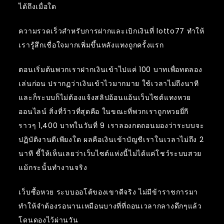
ได้ถึงเมื่อใด
ความรวดเร็วสำหรับการฝากและเบิกเงินที่ lotto77 ทำให้
เรารู้สึกเชื่อใจมากเพิ่มขึ้นหลังแทงถูกครั้งแรก
ตอนเริ่มต้นพวกเราฝากเงินเข้าไปแค่ 100 บาทเพื่อทดลอง
เล่นก่อน ปรากฏว่าเงินเข้าไวมากมาย ใช้เวลาไม่ถึงนาที
และก็ระบบก็ไม่ต้องแจ้งสลิปอ้อนแอ้นเว็บไซต์แทงหวย
ออนไลน์ สิ่งที่ว้าวที่สุดคือ ในขณะที่พวกเราถูกหวยยี่กี
ราวๆ 1,400 บาทในวันที่ 9 เราลองกดถอนมองว่าระบบจะ
ปฏิบัติงานดีเพียงใด ผลคือเงินเข้าบัญชีเราในเวลาไม่ถึง 2
นาที ชี้ให้เห็นเลยว่าเว็บไซต์แห่งนี้ไม่ได้แค่โชว์ระบบสวย
แม้กระนั้นทำงานจริง
เว็บซื้อหวย ระบบออโต้ของเขาดีจริง ไม่มีข้าราชการมา
ทำให้จำต้องรอนานเหมือนบางที่ที่ถอนเวลากลางดึกๆแล้ว
โดนดองไว้ผ่านวัน