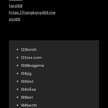
faro168
https://hongkong456.me
slot66
หมวดหมู่
123lionth
123xos.com
1688sagame
168pg
168slot
168สล็อต
188bet
188betth