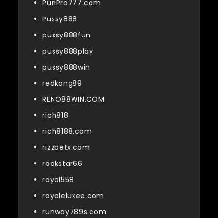
PunPro777.com
Pussy888
pussy888fun
pussy888play
pussy888win
redkong89
RENO88WIN.COM
rich818
rich8188.com
rizzbetx.com
rockstar66
royal558
royaleluxee.com
runway789s.com