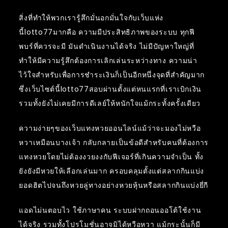
สิ่งที่ทำให้พวกเรารู้สึกมั่นอกมั่นใจกับเว็บแห่ง
นี้lotto77มากคือ ความมีประสิทธิภาพของระบบ ทุกฟี
พบร์ที่ควรจะมี มันดำเนินงานได้จริง ไม่มีปัญหาใหญ่ที่
ทำให้มีความรู้สึกต้องการเลิกเล่นระหว่างทาง ความน่า
ไว้ใจสำหรับเพื่อการชำระเงินก็เป็นอีกหนึ่งจุดที่สำคัญมาก
ซึ่งเว็บไซต์นี้lotto77สอบผ่านตั้งแต่หนแรกที่เราเบิกเงิน
รวมทั้งยังไม่เคยมีการดีเลย์ให้หนักใจแม้กระทั้งครั้งเดียว
ความง่ายๆของเว็บแทงหวยออนไลน์แม้ว่าจะมองไม่หวือ
หวาเหมือนบางเจ้า กลับกลายเป็นข้อดีสำหรับคนที่ต้องการ
แทงหวยโดยไม่ต้องงวยงงกับฟีเจอร์ที่เกินความจำเป็น ทั้ง
ยังยังมีหวยให้เลือกเล่นมาก ครอบคลุมตั้งแต่สลากกินแบ่ง
ยอดฮิตไปจนถึงหวยลู่ทางอย่างหวยหุ้นหรือสลากกินแบ่งยี่กี
แอดไม่นตอบไว ใช้ภาษาคน ระบบฝากถอนออโต้ใช้งาน
ได้จริง รวมทั้งโปรโมชั่นอาจมิได้หวือหวา แม้กระนั้นก็มี