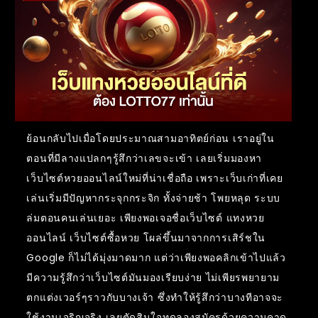
ย้อนกลับไปเมื่อโดยประมาณสามอาทิตย์ก่อน เราอยู่ใน
ตอนที่มีลางแปลกๆรู้สึกว่าเลขจะเข้า เลยเริ่มมองหา
เว็บไซต์หวยออนไลน์ใหม่ที่น่าเชื่อถือ เพราะเว็บเก่าที่เคย
เล่นเริ่มมีปัญหากระจุกกระจิก ทั้งจ่ายช้า โพยหลุด ระบบ
ล่มตอนคนเล่นเยอะ เพียงพอเจอชื่อเว็บไซต์ แทงหวย
ออนไลน์ เว็บไซต์ซื้อหวย โผล่ขึ้นมาจากการเสิร์ชใน
Google ก็ไม่ได้มุ่งมาดมาก แต่ว่าเพียงพอคลิกเข้าไปแล้ว
มีความรู้สึกว่าเว็บไซต์มันมองเรียบง่าย ไม่เพียรพยายาม
ตกแต่งเวอร์ๆราวกับบางเจ้า ซึ่งทำให้รู้สึกว่าบางทีอาจจะ
ใช้งานเจริญจริง เลยตัดสินใจทดลองสมัครด้วยความคาด