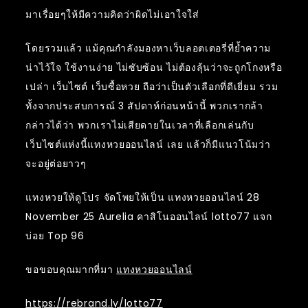
มาเรื่อยๆให้มีความคิดว่าผิดไม่เอาใจใส่
โดยรวมแล้ว แม้คุณกำลังมองหาเว็บลอตเตอรี่ที่ย้ำความ
น่าไว้ใจ ใช้งานง่าย ไม่ซับซ้อน ไม่ต้องลุ้นว่าจะถูกโกงหรือ
เปล่า เว็บไซต์ เว็บซื้อหวย ถือว่าเป็นตัวเลือกที่ดีเยี่ยม รวม
ทั้งจากประสบการณ์ 3 สัปดาห์ก่อนหน้านี้ พวกเรากล้า
กล่าวได้ว่า พวกเราไม่เสียดายในเวลาที่เลือกเล่นกับ
เว็บไซต์แห่งนี้แทงหวยออนไลน์ เลย แล้วก็มีแนวโน้มว่า
จะอยู่ต่อยาวๆ
แทงหวยให้ดูโปร จัดโพยให้เป็น แทงหวยออนไลน์ 28
November 25 Aurelia คาสิโนออนไลน์ lotto77 แจก
บ่อย Top 96
ขอขอบคุณมากที่มา
แทงหวยออนไลน์
https://rebrand.ly/lotto77