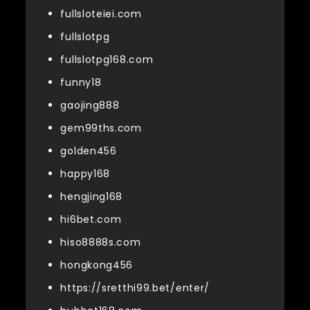
fullsloteiei.com
fullslotpg
fullslotpg168.com
funny18
gaojing888
gem99ths.com
golden456
happy168
hengjing168
hi6bet.com
hiso8888s.com
hongkong456
https://sretthi99.bet/enter/