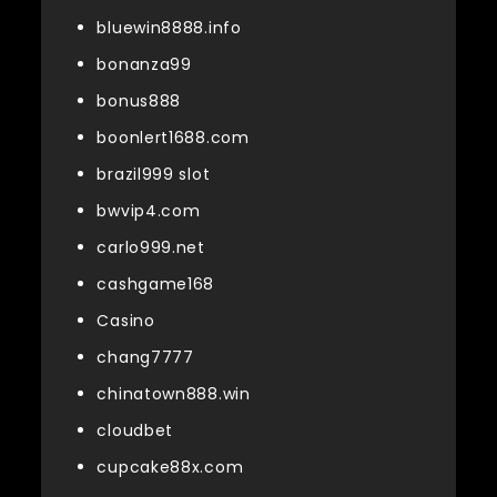
bluewin8888.info
bonanza99
bonus888
boonlert1688.com
brazil999 slot
bwvip4.com
carlo999.net
cashgame168
Casino
chang7777
chinatown888.win
cloudbet
cupcake88x.com