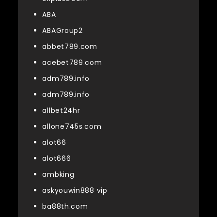
ABA
ABAGroup2
abbet789.com
acebet789.com
adm789.info
adm789.info
allbet24hr
allone745s.com
alot66
alot666
ambking
askyouwin888 vip
ba88th.com