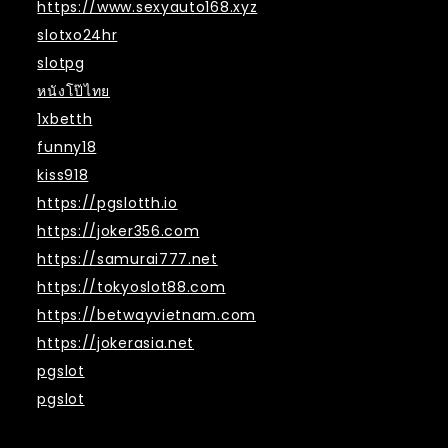
https://www.sexyauto168.xyz
slotxo24hr
slotpg
หนังโป๊ไทย
1xbetth
funny18
kiss918
https://pgslotth.io
https://joker356.com
https://samurai777.net
https://tokyoslot88.com
https://betwayvietnam.com
https://jokerasia.net
pgslot
pgslot