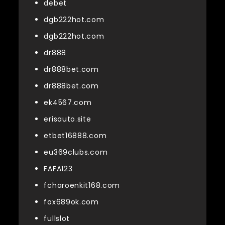
debet
dgb222hot.com
dgb222hot.com
dr888
dr888bet.com
dr888bet.com
ek4567.com
erisauto.site
etbet16888.com
eu369clubs.com
FAFA123
fcharoenkit168.com
fox689ok.com
fullslot