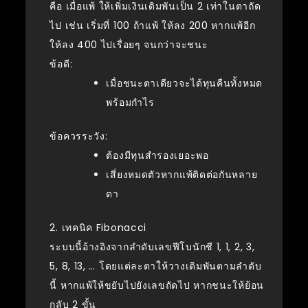
คือ เมื่อแพ้ ให้เพิ่มเงินเดิมพันเป็น 2 เท่าในตาถัด
ไป เช่น เริ่มที่ 100 ถ้าแพ้ ให้ลง 200 หากแพ้อีก
ให้ลง 400 ไปเรื่อยๆ จนกว่าจะชนะ
ข้อดี:
เมื่อชนะตาเดียวจะได้ทุนคืนทั้งหมด
พร้อมกำไร
ข้อควรระวัง:
ต้องมีทุนสำรองเยอะพอ
เสี่ยงหมดตัวหากแพ้ติดต่อกันหลาย
ตา
2. เทคนิค Fibonacci
ระบบนี้อ้างอิงจากลำดับเลขฟีโบนักชี 1, 1, 2, 3,
5, 8, 13, … โดยแต่ละตาให้วางเดิมพันตามลำดับ
นี้ หากแพ้ให้ขยับไปยังเลขถัดไป หากชนะให้ย้อน
กลับ 2 ขั้น