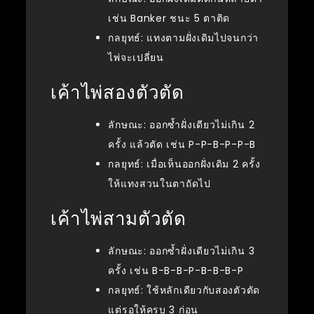
เช่น Banker ชนะ 5 ตาติด
กลยุทธ์: แทงตามฝั่งเดิมไปจนกว่า
ไพ่จะเปลี่ยน
เค้าไพ่สองตัวตัด
ลักษณะ: ออกซ้ำฝั่งเดียวไม่เกิน 2
ครั้ง แล้วตัด เช่น P-P-B-P-P-B
กลยุทธ์: เมื่อเห็นออกฝั่งเดิม 2 ครั้ง
ให้แทงสวนในตาถัดไป
เค้าไพ่สามตัวตัด
ลักษณะ: ออกซ้ำฝั่งเดียวไม่เกิน 3
ครั้ง เช่น B-B-B-P-B-B-B-P
กลยุทธ์: ใช้หลักเดียวกับสองตัวตัด
แต่รอให้ครบ 3 ก่อน