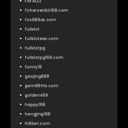
FAFA123
fcharoenkit168.com
fox689ok.com
fullslot
fullsloteiei.com
fullslotpg
fullslotpg168.com
funny18
gaojing888
gem99ths.com
golden456
happy168
hengjing168
hi6bet.com