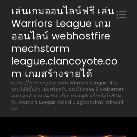
Skip
เล่นเกมออนไลน์ฟรี เล่น
to
Warriors League เกม
content
ออนไลน์ webhostfire
mechstorm
league.clancoyote.co
m เกมสร้างรายได้
https://clancoyote.com Warriors League. ฝาก
ถอนไม่มีขั้นต่ำ เล่นฟรีทุกวัน ถอนได้ตลอด มี callcenter
คอยตอบคำถาม 24 ชม. เริ่มการผจญภัยครั้งหนึ่งในชีวิต
ใน Warriors League bolovi u zglobovima prirodni
lek