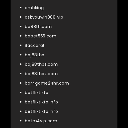
ambking
askyouwin888 vip
ba88th.com
babet555.com
Baccarat
baj88thb
baj88thbz.com
baj88thbz.com
bar4game24hr.com
betflixtikto
betflixtikto.info
betflixtikto.info
betm4vip.com