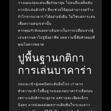
วางแผนก่อนเล่นเพื่อรักษาทุน ไปจนถึงเคล็ดลับ
จากนักเล่นตัวจริง ที่จะช่วยให้คุณสามารถสร้าง
กำไรจากบาคาร่าได้อย่างยั่งยืน ไม่ใช่แค่การเล่น
เพื่อความสนุกเท่านั้น
หากคุณกำลังมองหาเส้นทางในการเปลี่ยนจากผู้
เล่นธรรมดาไปสู่มืออาชีพ บทความนี้คือคำตอบที่
คุณไม่ควรพลาด
ปูพื้นฐานกติกา
การเล่นบาคาร่า
ก่อนจะเข้าสู่เทคนิคระดับมือโปร เราควร
ทำความเข้าใจพื้นฐานของเกมบาคาร่าเสียก่อน
เพราะแม้กติกาจะดูง่าย แต่รายละเอียดเล็กๆ
น้อยๆ อาจส่งผลต่อผลการเดิมพันในระยะยาว