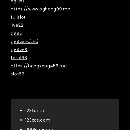
pgslot
https://www.pgheng99.me
fullslot
live22
ดูหนัง
ดูหนังออนไลน์
ดูหนังฟรี
faro168
https://hongkong456.me
slot66
หมวดหมู่
123lionth
123xos.com
1688sagame