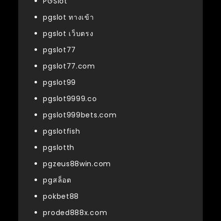
PGSlot
pgslot ทางเข้า
pgslot เว็บตรง
pgslot77
pgslot77.com
pgslot99
pgslot9999.co
pgslot999bets.com
pgslotfish
pgslotth
pgzeus88win.com
pgสล็อต
pokbet88
proded888x.com