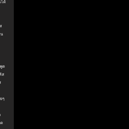
วย
ได้
้
ัส
วน
พูด
หัส
ส
อยๆ
ก