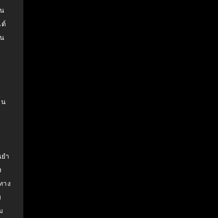
อน
ต์
็น
้น
นยำ
ง
ทาง
บ