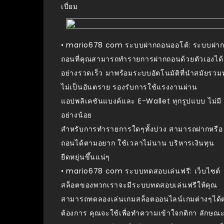
ต่างๆที่น่าดึงดูดที่เราพร้อมให้บริการกับคุณอย่างเต
เปี่ยม
• mario678 com ระบบฝากถอนออโต้: ระบบฝา
ถอนที่คุณสามารถทำรายการฝากถอนด้วยตัวเองได้
อย่างรวดเร็ว มาพร้อมระบบอัตโนมัติที่นำสมัยรวมทั
ไม่เป็นอันตราย รองรับการใช้แรงงานผ่าน
แอปพลิเคชันแบงค์และ E-Wallet ทุกรูปแบบ ไม่มี
อย่างน้อย
สำหรับการทำรายการใดๆทั้งปวง สามารถฝากหรือ
ถอนได้ตามอยาก ใช้เวลาไม่นาน บริหารเงินทุน
ยืดหยุ่นขึ้นแน่ๆ
• mario678 com ระบบทดสอบเล่นฟรี: เว็บไซต์
สล็อตของพวกเราจะมีระบบทดสอบเล่นฟรีให้คุณ
สามารถทดลองเล่นเกมสล็อตออนไลน์เกมต่างๆได้