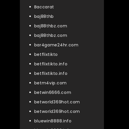
Baccarat
baj88thb
baj88thbz.com
baj88thbz.com
bar4game24hr.com
betflixtikto
betflixtikto.info
betflixtikto.info
betm4vip.com
betwin6666.com
betworld369hot.com
betworld369hot.com
bluewin8888.info