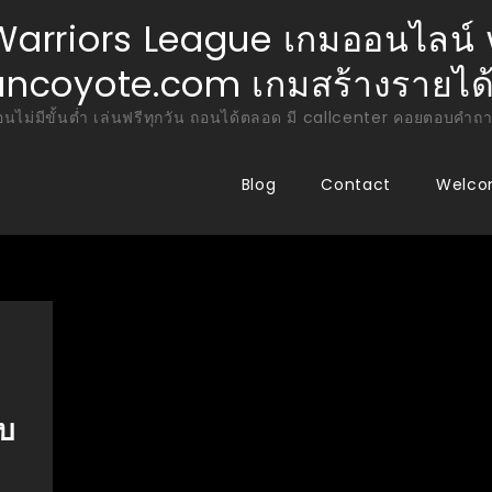
 Warriors League เกมออนไลน์
ncoyote.com เกมสร้างรายได
มีขั้นต่ำ เล่นฟรีทุกวัน ถอนได้ตลอด มี callcenter คอยตอบคำถาม 
Blog
Contact
Welcom
บ