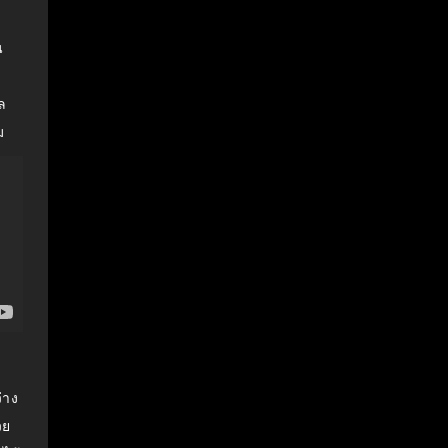
้
น
ล
ม
ะ
่าง