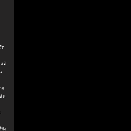
รีต
แท้
าน
เกม
น่น
อ
่พึง