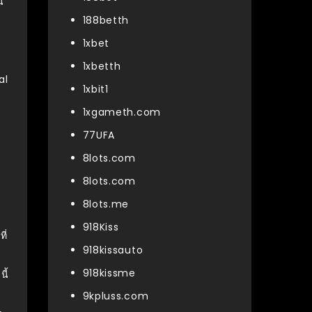
น
188betth
1xbet
1xbetth
al
1xbit1
1xgameth.com
77UFA
8lots.com
8lots.com
8lots.me
918Kiss
ี่
918kissauto
918kissme
ี้
9kpluss.com