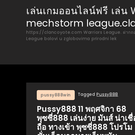
Skip
เล่นเกมออนไลน์ฟรี เล่น
to
mechstorm league.cla
content
https://clancoyote.com Warriors League. ฝากถอนไม่
League bolovi u zglobovima prirodni lek
Tagged
Pussy888
pussy888win
Pussy888 11 พฤศจิกา 68
พุซซี่888 เล่นง่าย มันส์ น่าเชื่
ถือ ทางเข้า พุซซี่888 โปรโม