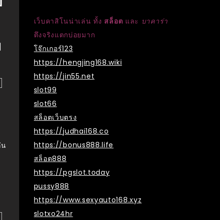
บ
เว็บคาสิโนน่าเล่น ทั้ง
สล็อต
และ
บาคาร่า
ตึงจริงแตกบ่อยมาก
ย
โจ๊กเกอร์123
https://hengjing168.wiki
https://jin55.net
slot99
slot66
้
สล็อตเว็บตรง
https://judhai168.co
https://bonus888.life
่น
สล็อต888
่
https://pgslot.today
ง
pussy888
https://www.sexyauto168.xyz
slotxo24hr