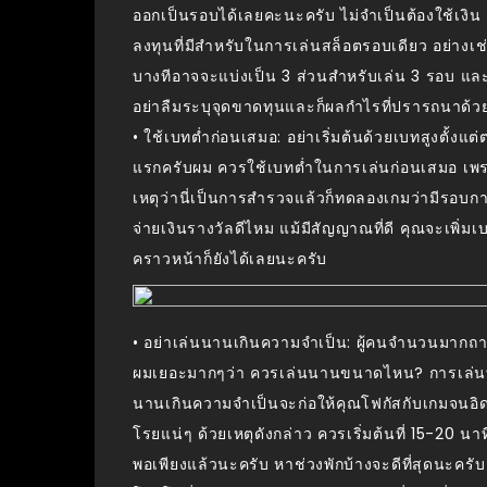
ออกเป็นรอบได้เลยคะนะครับ ไม่จำเป็นต้องใช้เงิน
ลงทุนที่มีสำหรับในการเล่นสล็อตรอบเดียว อย่างเช
บางทีอาจจะแบ่งเป็น 3 ส่วนสำหรับเล่น 3 รอบ แล
อย่าลืมระบุจุดขาดทุนและก็ผลกำไรที่ปรารถนาด้ว
• ใช้เบทต่ำก่อนเสมอ: อย่าเริ่มต้นด้วยเบทสูงตั้งแต
แรกครับผม ควรใช้เบทต่ำในการเล่นก่อนเสมอ เพ
เหตุว่านี่เป็นการสำรวจแล้วก็ทดลองเกมว่ามีรอบก
จ่ายเงินรางวัลดีไหม แม้มีสัญญาณที่ดี คุณจะเพิ่มเ
คราวหน้าก็ยังได้เลยนะครับ
• อย่าเล่นนานเกินความจำเป็น: ผู้คนจำนวนมากถ
ผมเยอะมากๆว่า ควรเล่นนานขนาดไหน? การเล่นท
นานเกินความจำเป็นจะก่อให้คุณโฟกัสกับเกมจนอิ
โรยแน่ๆ ด้วยเหตุดังกล่าว ควรเริ่มต้นที่ 15-20 นาที
พอเพียงแล้วนะครับ หาช่วงพักบ้างจะดีที่สุดนะครับ