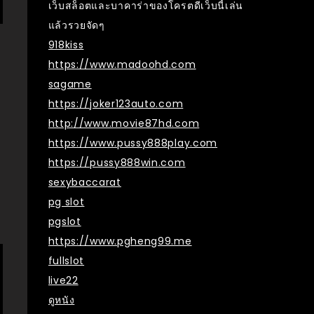
เว็บสล็อตและบาคาร่าของโครตดีเว็บนี้เล่น
แล้วรวยจัดๆ
918kiss
https://www.madoohd.com
sagame
https://joker123auto.com
http://www.movie87hd.com
https://www.pussy888play.com
https://pussy888win.com
sexybaccarat
pg slot
pgslot
https://www.pgheng99.me
fullslot
live22
ดูหนัง