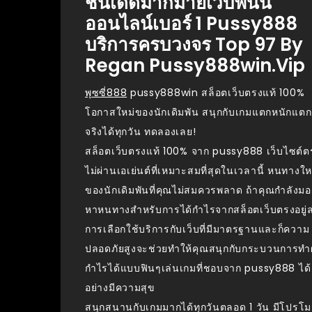
ชั่นเด็ดมากมายเว็บพนัน
ออนไลน์เบอร์ 1 Pussy888
บริการครบวงจร Top 97 By
Regan Pussy888win.vip
พุซซี่888
pussy888win สล็อตเว็บตรงแท้ 100%
โอกาสใหม่ของนักเดิมพัน สนุกกับเกมแตกหนักแตก
จริงได้ทุกวัน ทดลองเลย!
สล็อตเว็บตรงแท้ 100% จาก pussy888 เว็บไซต์ต
ไม่ผ่านเอเย่นต์ที่เหมาะสมที่สุดในเวลานี้ หนทางให
ของนักเดิมพันที่คุณไม่สมควรพลาด ถ้าคุณกำลังมอ
หาหนทางสำหรับการได้กำไรจากสล็อตเว็บตรงอยู่ล่
การเลือกใช้บริการกับเว็บที่มีมาตรฐานและก็ความ
ปลอดภัยสูงจะช่วยทำให้คุณสนุกกับกระบวนการท
กำไรได้แบบฟินๆเล่นเกมที่ชอบจาก pussy888 ได้
อย่างมีความสุข
สนุกสนานกับเกมมากได้ทุกวันตลอด 1 วัน มีโปรโมช