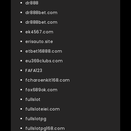
dr888
dr888bet.com
dr888bet.com
ek4567.com
erisauto.site
etbet16888.com
eu369clubs.com
FAFA123
fcharoenkit168.com
fox689ok.com
fullslot
fullsloteiei.com
fullslotpg
fullslotpg168.com