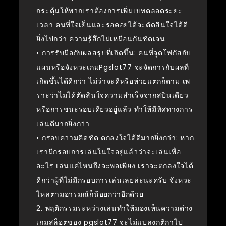
กระตุ้นให้พวกเราต้องการเพิ่มเบทตลอดระยะ
เวลา คนที่ใจเย็นและรอคอยได้จะตัดสินใจได้ดี
ยิ่งไปกว่า ความรู้สึกไม่เหมือนกันชัดเจน
• การรับมือกับผลสรุปที่เกิดขึ้น: คนที่จุดโฟกัสกับ
แผนหรือจังหวะเกมPgslot77 จะจัดการกับผลที่
เกิดขึ้นได้ดีกว่า ไม่ว่าจะดีหรือห่วยแตกก็ตาม เพ
ราะว่าไมได้ตัดสินใจความสำเร็จจากสปินเดียว
หรือการชนะรอบเดียวอยู่แล้ว ทำให้มีทิศทางการ
เล่นดีมากยิ่งกว่า
• กรอบความคิดชัด ตกลงใจได้ดีมากยิ่งกว่า: หาก
เรามีกรอบการเล่นในใจอยู่แล้วว่าจะเล่นเพื่อ
อะไร เล่นแค่ไหนถึงจะพอเพียง เราจะตกลงใจได้
ดีกว่าผู้ที่ไม่มีกรอบการเล่นเลยล่ะนะครับ จังหวะ
ไหลตามอารมณ์ก็น้อยกว่าอีกด้วย
2. พฤติกรรมระหว่างเล่นทำให้มองเห็นความต่าง
เกมสล็อตของ pgslot77 จะไม่แปลงกติกาไป