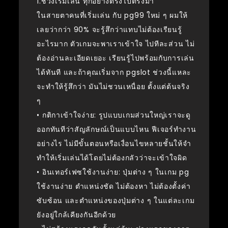
1.ช่วงเริ่มเล่น ทุกอย่างตรงไปตรงมา
ในสายตาคนที่เริ่มเล่น กับ pg99 ใหม่ ๆ ผมให้
เลยว่ากว่า 90% จะรู้สึกว่าแทบไม่ต้องเรียนรู้
อะไรมาก ตัวเกมจะพาเราเข้าใจ ไปทีละส่วน ไม่
ต้องอ่านละเอียดเยอะ เรียนรู้ไปพร้อมกับการเล่น
ได้ทันที และถ้าคุณเริ่มจาก pgslot ช่วงนี้แหละ
จะทำให้รู้สึกว่า มันไม่ชวนเหนื่อย ตั้งแต่ต้นจริง
ๆ
• กติกาเข้าใจง่าย: รูปแบบเกมส่วนใหญ่เราจะดู
ออกทันทีว่าสัญลักษณ์เป็นแบบไหน ฟีเจอร์ทำงาน
อย่างไร ไม่มีขั้นตอนหรือเงื่อนไขหลายชั้นให้จำ
ทำให้เริ่มเล่นได้โดยไม่ต้องกลัวว่าจะเข้าใจผิด
• อินเทอร์เฟซใช้งานง่าย: ปุ่มต่าง ๆ ในเกม pg
ใช้งานง่าย ตำแหน่งชัด ไม่ต้องหา ไม่ต้องตั้งค่า
ซับซ้อน และตำแหน่งของปุ่มต่าง ๆ ในแต่ละเกม
ยังอยู่ใกล้เคียงกันอีกด้วย