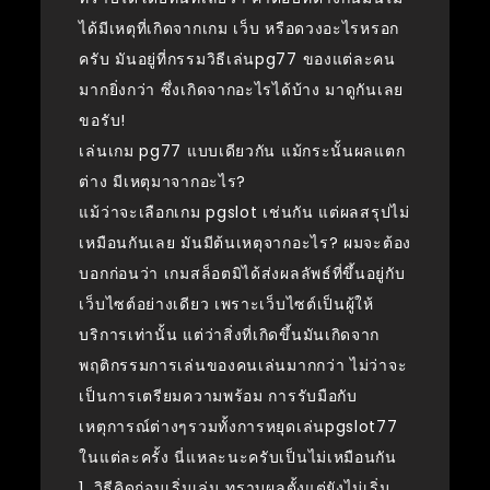
ได้มีเหตุที่เกิดจากเกม เว็บ หรือดวงอะไรหรอก
ครับ มันอยู่ที่กรรมวิธีเล่นpg77 ของแต่ละคน
มากยิ่งกว่า ซึ่งเกิดจากอะไรได้บ้าง มาดูกันเลย
ขอรับ!
เล่นเกม pg77 แบบเดียวกัน แม้กระนั้นผลแตก
ต่าง มีเหตุมาจากอะไร?
แม้ว่าจะเลือกเกม pgslot เช่นกัน แต่ผลสรุปไม่
เหมือนกันเลย มันมีต้นเหตุจากอะไร? ผมจะต้อง
บอกก่อนว่า เกมสล็อตมิได้ส่งผลลัพธ์ที่ขึ้นอยู่กับ
เว็บไซต์อย่างเดียว เพราะเว็บไซต์เป็นผู้ให้
บริการเท่านั้น แต่ว่าสิ่งที่เกิดขึ้นมันเกิดจาก
พฤติกรรมการเล่นของคนเล่นมากกว่า ไม่ว่าจะ
เป็นการเตรียมความพร้อม การรับมือกับ
เหตุการณ์ต่างๆรวมทั้งการหยุดเล่นpgslot77
ในแต่ละครั้ง นี่แหละนะครับเป็นไม่เหมือนกัน
1. วิธีคิดก่อนเริ่มเล่น ทราบผลตั้งแต่ยังไม่เริ่ม