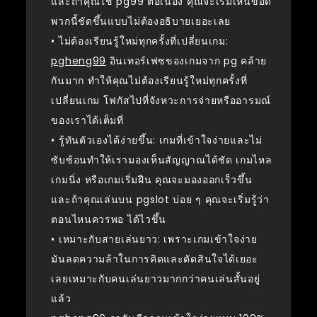
และถ้าคุณใช้ pg99 ต่อเนื่อง คุณจะเริ่มเห็นข้อดี
พวกนี้ชัดขึ้นแบบไม่ต้องอธิบายเยอะเลย
• ไม่ต้องเรียนรู้ใหม่ทุกครั้งที่เปลี่ยนเกม:
pgheng99
อินเทอร์เฟซของเกมจาก pg คล้าย
กันมาก ทำให้คุณไม่ต้องเรียนรู้ใหม่ทุกครั้งที่
เปลี่ยนเกม โฟกัสไปที่จังหวะการจ่ายหรืออารมณ์
ของเราได้เต็มที่
• รู้ทันตัวเองได้ง่ายขึ้น: เกมที่เข้าใจง่ายและไม่
ซับซ้อนทำให้เรามองเห็นสัญญาณได้ชัด เกมไหล
เกมนิ่ง หรือเกมเริ่มฝืน คุณจะมองออกเร็วขึ้น
และถ้าคุณเล่นบน pgslot บ่อย ๆ คุณจะเริ่มรู้ว่า
ตอนไหนควรพอ ได้ไวขึ้น
• เหมาะกับสายเล่นยาว: เพราะเกมเข้าใจง่าย
มันลดความล้าในการคิดและตัดสินใจได้เยอะ
เลยเหมาะกับคนเล่นยาวมากกว่าคนเล่นสั้นอยู่
แล้ว