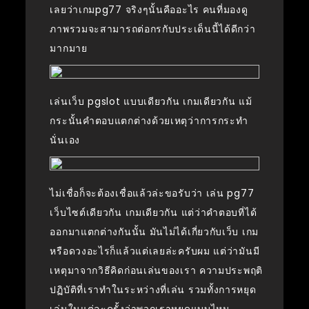
เลยว่าเกมpg77 จริงๆนั้นคืออะไร คนที่มองดู
ภาพรวมจะสามารถต่อกรกับประเด็นนี้ได้ดีกว่า
มากมาย
เล่นเว็บ pgslot แบบเดียวกัน เกมเดียวกัน แม้
กระนั้นคำตอบแตกต่างด้วยเหตุว่าการกระทำ
นั่นเอง
ไม่เชื่อก็จะต้องเชื่อแล้วล่ะขอรับว่า เล่น pg77
เว็บไซต์เดียวกัน เกมเดียวกัน แต่ว่าคำตอบที่ได้
ออกมาแตกต่างกันนั้น มันไม่ได้เกี่ยวกับเว็บ เกม
หรือดวงอะไรก็แล้วแต่เลยล่ะครับผม แต่ว่ามันมี
เหตุมาจากวิธีคิดก่อนเล่นของเรา ความประพฤติ
ปฏิบัติที่เราทำในระหว่างที่เล่น รวมทั้งการหยุด
เล่นในแต่ละครั้งว่าพวกเราหยุดแบบไหน