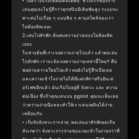
• ไม่สร้างแรงกดดันตั้งแต่ต้น: ช่วงแรกของการ
เล่นคุณจะไม่รู้สึกว่าทุกสปินมีเดิมพันสูง ระบบจะ
พาเล่นไปเรื่อย ๆ แบบชิล ๆ ตามสไตล์ของเรา
ไม่ต้องคิดเยอะ
2.เล่นไปสักพัก ค้นพบความง่ายแบบไม่ต้องคิด
เยอะ
ในช่วงต้นที่เราเจอความง่ายไปแล้ว แล้วพอเล่น
ไปสักพัก เราจะยังเจอความง่ายเหล่านี้ไหม? คือ
พอผ่านความใหม่ไปแล้ว ผมยังไม่รู้สึกเบื่อเลย
และความเข้าใจง่ายไม่ได้มีแค่กติกาหรืออินเท
อร์เฟซอีกแล้ว มันเริ่มไปอยู่ที่ จังหวะ และ ความ
ต่อเนื่อง ซึ่งถ้าคุณเล่นบน pgslot คุณจะเห็นเลย
ว่าความง่ายนี่แหละทำให้เราเล่นเพลินได้ง่าย
เหมือนกัน
• เริ่มจับจังหวะการจ่าย: พอเล่นมาสักพักผมเริ่ม
สังเกตว่า จังหวะการจ่ายของเกมเข้าใจง่ายกว่าที่