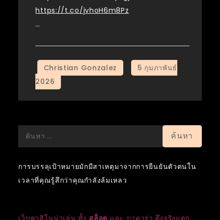
https://t.co/jvhoH6m8Pz
…
ค้นหา
สำหรับ:
การบรรลุเป้าหมายมักมีสาเหตุมาจากการยืนยันตัวตนใน
เวลาที่คุณรู้สึกว่าคุณกำลังล้มเหลว
เว็บคาสิโนน่าเล่น ทั้ง
สล็อต
และ
บาคาร่า
ตึงจริงแตก