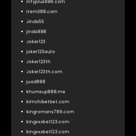
infyplus888.com
item388.com
Jinda55
jinda888
Joker123
joker123auto
Joker123th
Joker123th.com
juad888
khumsup888.me
kimchibetbet.com
kingromans789.com
kingxxxbet123.com
kingxxxbet123.com