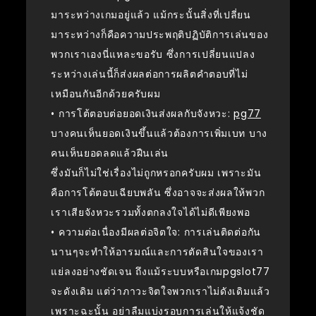
มาระหว่างเกมอยู่แล้ว แม้กระนั้นสิ่งที่เปลี่ยน
มาระหว่างก็คือความประพฤติปฏิบัติการเล่นของ
พวกเราเองนี่แหละขอรับ ซึ่งการเปลี่ยนแปลง
ระหว่างเล่นนี้ก็ส่งผลต่อการผลิตคำตอบที่ไม่
เหมือนกันอีกด้วยครับผม
• การโต้ตอบต่อยอดเงินส่งผลกับจังหวะ:
pg77
บางคนเห็นยอดเงินขึ้นแล้วต้องการเพิ่มเบท บาง
คนเห็นยอดลดแล้วฝืนเล่น
ซึ่งมันก็ไม่ใช่เรื่องไม่ถูกหรอกครับผม เพราะมัน
คือการโต้ตอบเฉียบพลัน ซึ่งอาจจะส่งผลให้พวก
เราเสียจังหวะรวมทั้งตกลงใจได้ไม่ดีเพียงพอ
• ความต่อเนื่องมีผลต่อจิตใจ: การเล่นติดต่อกัน
นานๆจะทำให้อารมณ์และการตัดสินใจของเรา
แย่ลงอย่างชัดเจน ถึงแม้ระบบหรือเกมpgslot77
จะดังเดิม แต่ว่าภาวะจิตใจพวกเราไม่ดังเดิมแล้ว
เพราะฉะนั้น อย่าลืมแบ่งรอบการเล่นให้แจ้งชัด