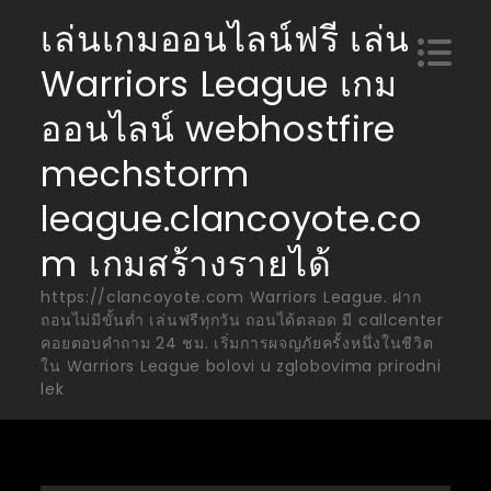
Skip
เล่นเกมออนไลน์ฟรี เล่น
to
Warriors League เกม
content
ออนไลน์ webhostfire
mechstorm
league.clancoyote.co
m เกมสร้างรายได้
https://clancoyote.com Warriors League. ฝาก
ถอนไม่มีขั้นต่ำ เล่นฟรีทุกวัน ถอนได้ตลอด มี callcenter
คอยตอบคำถาม 24 ชม. เริ่มการผจญภัยครั้งหนึ่งในชีวิต
ใน Warriors League bolovi u zglobovima prirodni
lek