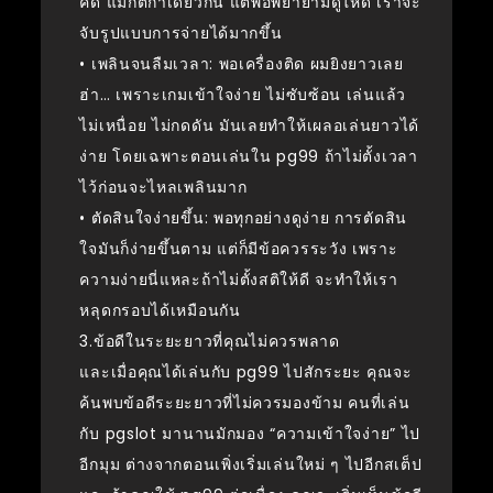
คิด แม้กติกาเดียวกัน แต่พอพยายามดูให้ดี เราจะ
จับรูปแบบการจ่ายได้มากขึ้น
• เพลินจนลืมเวลา: พอเครื่องติด ผมยิงยาวเลย
ฮ่า… เพราะเกมเข้าใจง่าย ไม่ซับซ้อน เล่นแล้ว
ไม่เหนื่อย ไม่กดดัน มันเลยทำให้เผลอเล่นยาวได้
ง่าย โดยเฉพาะตอนเล่นใน pg99 ถ้าไม่ตั้งเวลา
ไว้ก่อนจะไหลเพลินมาก
• ตัดสินใจง่ายขึ้น: พอทุกอย่างดูง่าย การตัดสิน
ใจมันก็ง่ายขึ้นตาม แต่ก็มีข้อควรระวัง เพราะ
ความง่ายนี่แหละถ้าไม่ตั้งสติให้ดี จะทำให้เรา
หลุดกรอบได้เหมือนกัน
3.ข้อดีในระยะยาวที่คุณไม่ควรพลาด
และเมื่อคุณได้เล่นกับ pg99 ไปสักระยะ คุณจะ
ค้นพบข้อดีระยะยาวที่ไม่ควรมองข้าม คนที่เล่น
กับ pgslot มานานมักมอง “ความเข้าใจง่าย” ไป
อีกมุม ต่างจากตอนเพิ่งเริ่มเล่นใหม่ ๆ ไปอีกสเต็ป