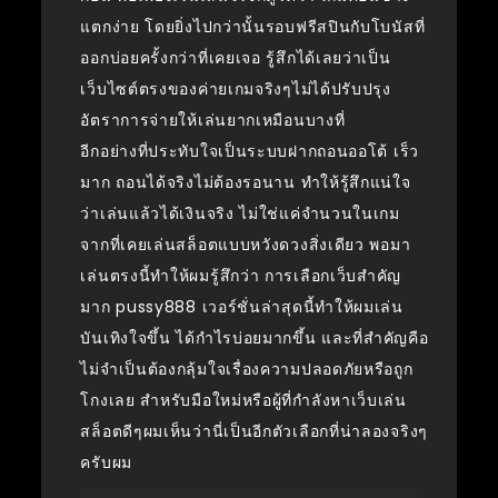
แตกง่าย โดยยิ่งไปกว่านั้นรอบฟรีสปินกับโบนัสที่
ออกบ่อยครั้งกว่าที่เคยเจอ รู้สึกได้เลยว่าเป็น
เว็บไซต์ตรงของค่ายเกมจริงๆไม่ได้ปรับปรุง
อัตราการจ่ายให้เล่นยากเหมือนบางที่
อีกอย่างที่ประทับใจเป็นระบบฝากถอนออโต้ เร็ว
มาก ถอนได้จริงไม่ต้องรอนาน ทำให้รู้สึกแน่ใจ
ว่าเล่นแล้วได้เงินจริง ไม่ใช่แค่จำนวนในเกม
จากที่เคยเล่นสล็อตแบบหวังดวงสิ่งเดียว พอมา
เล่นตรงนี้ทำให้ผมรู้สึกว่า การเลือกเว็บสำคัญ
มาก pussy888 เวอร์ชั่นล่าสุดนี้ทำให้ผมเล่น
บันเทิงใจขึ้น ได้กำไรบ่อยมากขึ้น และที่สำคัญคือ
ไม่จำเป็นต้องกลุ้มใจเรื่องความปลอดภัยหรือถูก
โกงเลย สำหรับมือใหม่หรือผู้ที่กำลังหาเว็บเล่น
สล็อตดีๆผมเห็นว่านี่เป็นอีกตัวเลือกที่น่าลองจริงๆ
ครับผม