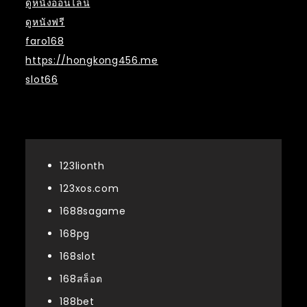
ดูหนังออนไลน์
ดูหนังฟรี
faro168
https://hongkong456.me
slot66
หมวดหมู่
123lionth
123xos.com
1688sagame
168pg
168slot
168สล็อต
188bet