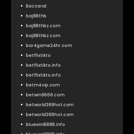
Baccarat
baj88thb
baj88thbz.com
baj88thbz.com
bar4game24hr.com
betflixtikto
betflixtikto.info
betflixtikto.info
betm4vip.com
betwin6666.com
betworld369hot.com
betworld369hot.com
bluewin8888.info