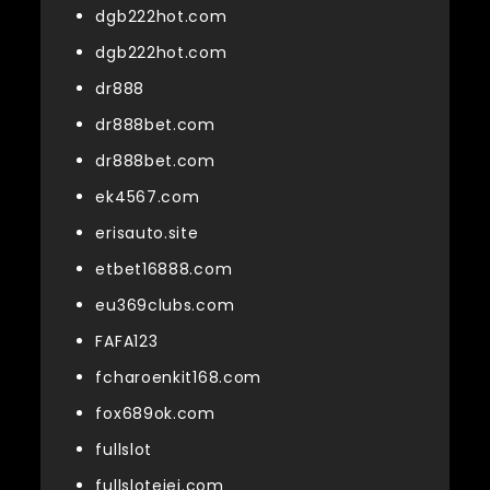
dgb222hot.com
dgb222hot.com
dr888
dr888bet.com
dr888bet.com
ek4567.com
erisauto.site
etbet16888.com
eu369clubs.com
FAFA123
fcharoenkit168.com
fox689ok.com
fullslot
fullsloteiei.com