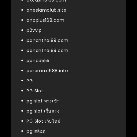
onesiamclub.site
onoplus168.com
p2vvip
pananthai99.com
pananthai99.com
panda555
paramax1688.info
PG
PG Slot
pg slot ทางเข้า
pg slot เว็บตรง
PG Slot เว็บใหม่
pg สล็อต