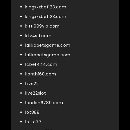
kingxxxbet123.com
kingxxxbet123.com
kitti999vip.com
ktv4sd.com
lalikabetsgame.com
lalikabetsgame.com
lcbet444.com
lionth168.com
Live22
live22slot
london6789.com
lot888
lotto77