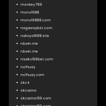
monkey789
mono1688
mono16888.com
nagawaybet.com
nakoya1688.site
nbwin.me
nbwin.me
niseko168bet.com
no1huay
no1huay.com
okc4
okcasino
okcasino159.com
okcasino159.com