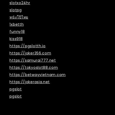
slotxo24hr
slotpg
หนังโป๊ไทย
1xbetth
funny18
kiss918
https://pgslotth.io
https://joker356.com
https://samurai777.net
https://tokyoslot88.com
https://betwayvietnam.com
https://jokerasia.net
pgslot
pgslot