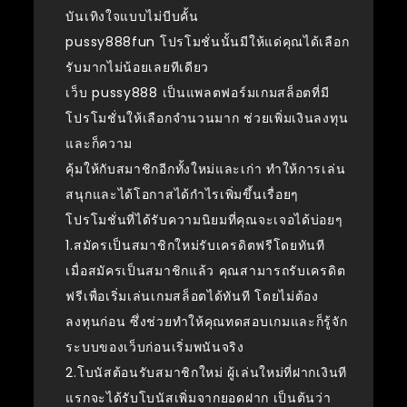
บันเทิงใจแบบไม่บีบคั้น
pussy888fun โปรโมชั่นนั้นมีให้แด่คุณได้เลือก
รับมากไม่น้อยเลยทีเดียว
เว็บ pussy888 เป็นแพลตฟอร์มเกมสล็อตที่มี
โปรโมชั่นให้เลือกจำนวนมาก ช่วยเพิ่มเงินลงทุน
และก็ความ
คุ้มให้กับสมาชิกอีกทั้งใหม่และเก่า ทำให้การเล่น
สนุกและได้โอกาสได้กำไรเพิ่มขึ้นเรื่อยๆ
โปรโมชั่นที่ได้รับความนิยมที่คุณจะเจอได้บ่อยๆ
1.สมัครเป็นสมาชิกใหม่รับเครดิตฟรีโดยทันที
เมื่อสมัครเป็นสมาชิกแล้ว คุณสามารถรับเครดิต
ฟรีเพื่อเริ่มเล่นเกมสล็อตได้ทันที โดยไม่ต้อง
ลงทุนก่อน ซึ่งช่วยทำให้คุณทดสอบเกมและก็รู้จัก
ระบบของเว็บก่อนเริ่มพนันจริง
2.โบนัสต้อนรับสมาชิกใหม่ ผู้เล่นใหม่ที่ฝากเงินที
แรกจะได้รับโบนัสเพิ่มจากยอดฝาก เป็นต้นว่า