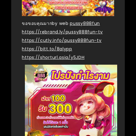
ขอขอบคุณมากby web
pussy888fun
https://rebrand.ly/pussy888fun-tv
https://cutly.info/pussy888fun-tv
https://bitt.to/8alypp
https://shorturl.asia/y5JDH