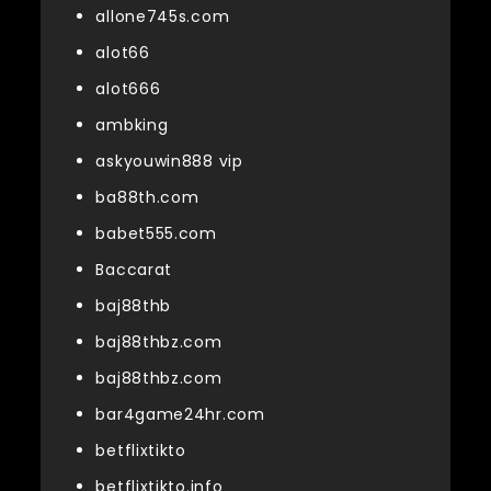
allone745s.com
alot66
alot666
ambking
askyouwin888 vip
ba88th.com
babet555.com
Baccarat
baj88thb
baj88thbz.com
baj88thbz.com
bar4game24hr.com
betflixtikto
betflixtikto.info