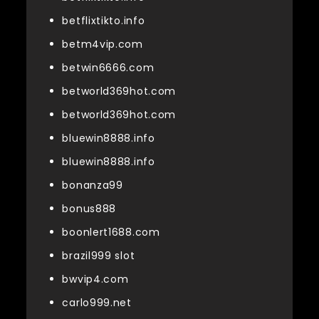
betflixtikto.info
betm4vip.com
betwin6666.com
betworld369hot.com
betworld369hot.com
bluewin8888.info
bluewin8888.info
bonanza99
bonus888
boonlert1688.com
brazil999 slot
bwvip4.com
carlo999.net