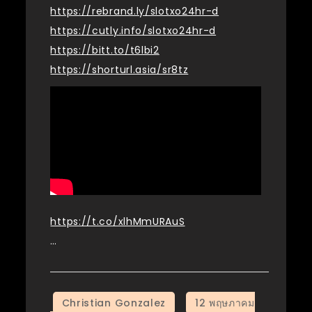
https://rebrand.ly/slotxo24hr-d
https://cutly.info/slotxo24hr-d
https://bitt.to/t6lbi2
https://shorturl.asia/sr8tz
https://t.co/xlhMmURAuS
…