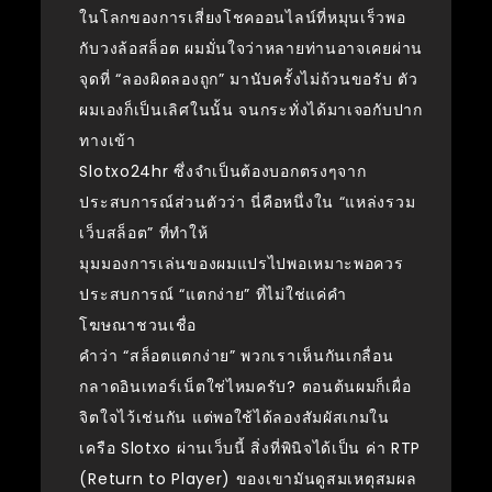
ในโลกของการเสี่ยงโชคออนไลน์ที่หมุนเร็วพอ
กับวงล้อสล็อต ผมมั่นใจว่าหลายท่านอาจเคยผ่าน
จุดที่ “ลองผิดลองถูก” มานับครั้งไม่ถ้วนขอรับ ตัว
ผมเองก็เป็นเลิศในนั้น จนกระทั่งได้มาเจอกับปาก
ทางเข้า
Slotxo24hr ซึ่งจำเป็นต้องบอกตรงๆจาก
ประสบการณ์ส่วนตัวว่า นี่คือหนึ่งใน “แหล่งรวม
เว็บสล็อต” ที่ทำให้
มุมมองการเล่นของผมแปรไปพอเหมาะพอควร
ประสบการณ์ “แตกง่าย” ที่ไม่ใช่แค่คำ
โฆษณาชวนเชื่อ
คำว่า “สล็อตแตกง่าย” พวกเราเห็นกันเกลื่อน
กลาดอินเทอร์เน็ตใช่ไหมครับ? ตอนต้นผมก็เผื่อ
จิตใจไว้เช่นกัน แต่พอใช้ได้ลองสัมผัสเกมใน
เครือ Slotxo ผ่านเว็บนี้ สิ่งที่พินิจได้เป็น ค่า RTP
(Return to Player) ของเขามันดูสมเหตุสมผล