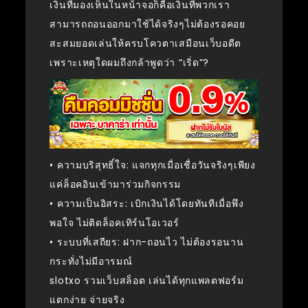
เงินที่มองเห็นในหน้าจอก็คือเงินที่พวกเรา
สามารถถอนออกมาใช้ได้จริงๆไม่ต้องรอคอย
สะสมยอดเล่นให้ครบโควตาเสมือนเว็บอดีต
เพราะเหตุใดผมถึงกล้าพูดว่า “เริ่ด”?
• ความบริสุทธิ์ใจ: แจกทุกเมื่อเชื่อวันจริงๆเพียง
แค่ล็อคอินเข้ามาร่วมกิจกรรม
• ความเป็นอิสระ: เบิกเงินได้โดยทันทีเมื่อพึง
พอใจ ไม่ติดล็อคเทิร์นโอเวอร์
• ระบบที่เสถียร: ฝาก-ถอนไว ไม่ต้องรอนาน
กระทั่งไม่มีอารมณ์
slotxo รวมเว็บสล็อต เล่นได้ทุกแพลตฟอร์ม
แตกง่าย จ่ายจริง