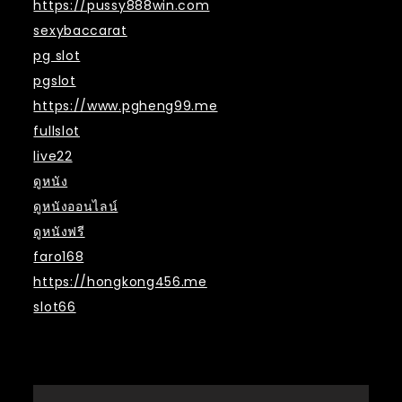
https://pussy888win.com
sexybaccarat
pg slot
pgslot
https://www.pgheng99.me
fullslot
live22
ดูหนัง
ดูหนังออนไลน์
ดูหนังฟรี
faro168
https://hongkong456.me
slot66
หมวดหมู่