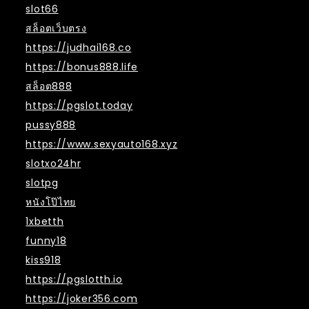
slot66
สล็อตเว็บตรง
https://judhai168.co
https://bonus888.life
สล็อต888
https://pgslot.today
pussy888
https://www.sexyauto168.xyz
slotxo24hr
slotpg
หนังโป๊ไทย
1xbetth
funny18
kiss918
https://pgslotth.io
https://joker356.com