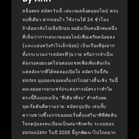
สล็อตxo สมัครวันนี้ เล่นเกมสล็อตออนไลน์ ครบ
จบที่เดียว ฝากถอนไว ใช้งานได้ 24 ชั่วโมง
ถ้าย้อนกลับไปเมื่อปีก่อน ผมยังเป็นคนอีกคนหนึ่ง
ที่เห็นว่าการเล่นเกมออนไลน์เพื่อเครียดน้อยลง
(และแอบหวังกำไรเล็กน้อย) เป็นเรื่องที่ยุ่งยาก
ทั้งกระบวนการสมัครที่วุ่นวาย หรือการจำเป็น
ต้องรอคอยแอดไม่นตอบแชทเพื่อเพิ่มเติมเงิน
แต่หลังจากที่ได้ทดลองเปิดใจ สมัครวันนี้กับ
slotxo มุมมองของผมก็แปรไปอย่างสิ้นเชิง วันนี้
ผมเลยอยากมาแชร์ประสบการณ์ตรงว่าทำไม
ตรงนี้ถึงแปลงเป็น “ที่เดียวที่จบ” สำหรับผม
จุดเริ่มต้นที่ความง่าย: สมัครปุบปับ เล่นปั๊บ
ความซาบซึ้งแรกของผมเริ่มตั้งแต่วินาทีที่ตัดสิน
ใจกดปุ่มลงทะเบียนเป็นสมาชิกครับ ระบบของ
slotxo24hr ในปี 2026 นี้ถูกพัฒนาไปไกลมาก