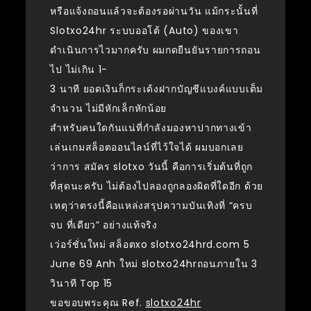
หรือแจ้งถอนแล้วจะต้องรอผ่านวัน แม้กระนั้นที่
Slotxo24hr ระบบออโต้ (Auto) ของเขา
ดำเนินการไวมากครับ ผมกดยืนยันรายการถอน
ไป ไม่เกิน 1-
3 นาที ยอดเงินก็กระเด้งฝากบัญชีแบงค์แบบเต็ม
จำนวน ไม่มีหักเล็กหักน้อย
สำหรับคนใดกันแน่ที่กำลังมองหาปากทางเข้า
เล่นเกมสล็อตออนไลน์ที่ไว้ใจได้ ผมบอกเลย
ว่าการ สมัคร slotxo วันนี้ คือการเริ่มต้นที่ถูก
ที่สุดนะครับ ไม่ต้องไปลองถูกลองผิดที่ใดอีก ด้วย
เหตุว่าตรงนี้คือแหล่งสรุปความบันเทิงที่ “ครบ
จบ ที่เดียว” อย่างแท้จริง
เว่อร์ชั่นใหม่ สล็อตxo slotxo24hrd.com 5
June 69 Anh ใหม่ slotxo24hrถอนภายใน 3
วินาที Top 15
ขอขอบพระคุณ Ref.
slotxo24hr