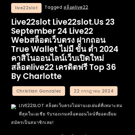
Tagged
สล็อตlive22
live22slot
Live22slot Live22slot.us 23
September 24 Live22
Webสล็อตเว็บตรง ฝากถอน
True Wallet ไม่มี ขั้น ต่ำ 2024
คาสิโนออนไลน์เว็บเปิดใหม่
สล็อตlive22 เครดิตฟรี Top 36
By Charlotte
LIVE22SLOT สล็อตเว็บตรงไม่ผ่านเอเย่นต์ที่เหมาะสม
ที่สุดในเอเชีย รับรองเกมสล็อตออนไลน์ที่ยอดเยี่ยม
สมัครเป็นสมาชิกเลย!