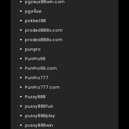
pgzeus88win.com
pgสล็อต
pokbet88
proded888x.com
proded888x.com
punpro
PunPro66
PunPro66.com
PunPro777
PunPro777.com
Pussy888
pussy888fun
pussy888play
pussy888win