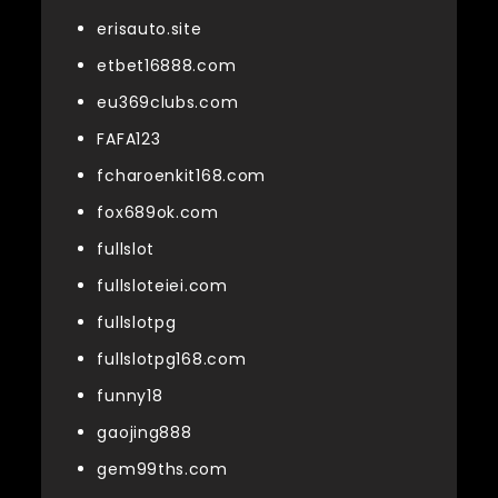
erisauto.site
etbet16888.com
eu369clubs.com
FAFA123
fcharoenkit168.com
fox689ok.com
fullslot
fullsloteiei.com
fullslotpg
fullslotpg168.com
funny18
gaojing888
gem99ths.com