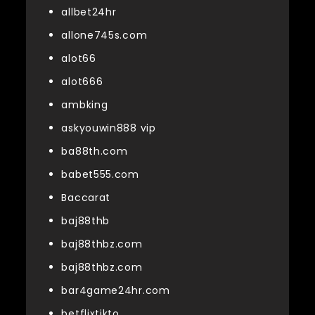
allbet24hr
allone745s.com
alot66
alot666
ambking
askyouwin888 vip
ba88th.com
babet555.com
Baccarat
baj88thb
baj88thbz.com
baj88thbz.com
bar4game24hr.com
betflixtikto