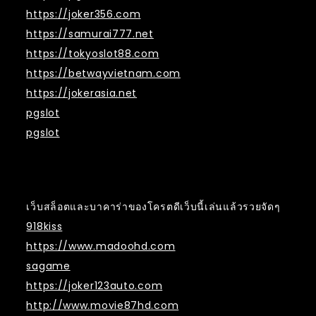
https://joker356.com
https://samurai777.net
https://tokyoslot88.com
https://betwayvietnam.com
https://jokerasia.net
pgslot
pgslot
เว็บสล็อตและบาคาร่าของโครตดีเว็บนี้เล่นแล้วรวยจัดๆ
918kiss
https://www.madoohd.com
sagame
https://joker123auto.com
http://www.movie87hd.com