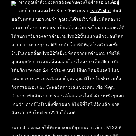
หากคุณกำลังมองหาสล็อตเว็บตรงไม่ผ่านเอเย่นต์อยู่
ล่ะก็ มาทดลองใช้บริการกับพวกเรา
live22slot
กันสิ
ขอรับทุกคน บอกเลยว่า คุณจะได้รับเว็บที่เยี่ยมที่สุดอย่าง
แน่แท้ เนื่องจากพวกเราเป็นสล็อตเว็บตรงไม่ผ่านเอเย่นต์ที่
ได้รับการรับรองจากค่ายเกมlive22ชั้นแนวหน้าระดับโลก
มากมาย มาตรฐาน API ระดับโลกที่ดีที่สุดในทวีปเอเชีย
ยืนยันเกมสล็อตlive22ที่เยี่ยมที่สุดจากทุกค่ายเกม เพื่อให้
คุณสนุกกับการเล่นสล็อตออนไลน์ได้อย่างเต็มเปี่ยม เปิด
ให้บริการตลอด 24 ชั่วโมงแบบไม่มีพัก โดยมีแอดไม่นข
องพวกเรารอช่วยเหลือแล้วก็ดูแลคุณ มีโปรโมชั่นรวมทั้ง
กิจกรรมเยอะแยะซัพพอร์ตการเล่นของคุณ เพื่อให้คุณ
สามารถทำเงินจากการเล่นสล็อตออนไลน์ได้แบบชิวๆบอก
เลยว่า หากนี่ไม่ใช่สิ่งที่ตามหา ก็ไม่มีที่ใดใช่อีกแล้ว มาส
มัครสมาชิกใหม่live22กันได้เลย!
ระบบฝากถอนออโต้ที่เหมาะสมที่สุดบนทางเข้า LIVE22 ที่