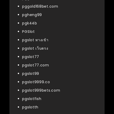
pggold168bet.com
pgheng99
pgk44b
PGSlot
pgslot ทางเข้า
pgslot เว็บตรง
pgslot77
pgslot77.com
pgslot99
pgslot9999.co
pgslot999bets.com
pgslotfish
pgslotth