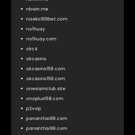
nbwin.me
niseko168bet.com
no1huay
no1huay.com
okc4
okcasino
okcasino159.com
okcasino159.com
onesiamclub.site
onoplus168.com
p2vvip
pananthai99.com
pananthai99.com