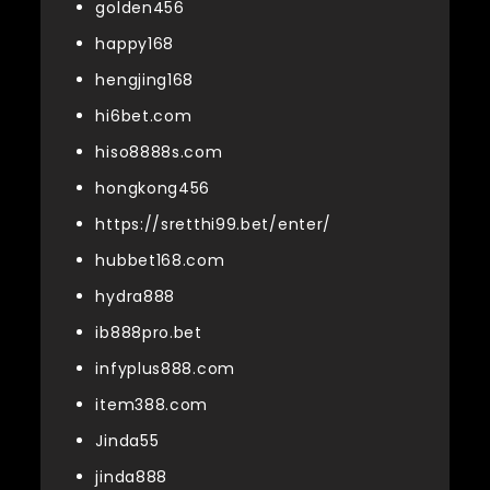
golden456
happy168
hengjing168
hi6bet.com
hiso8888s.com
hongkong456
https://sretthi99.bet/enter/
hubbet168.com
hydra888
ib888pro.bet
infyplus888.com
item388.com
Jinda55
jinda888