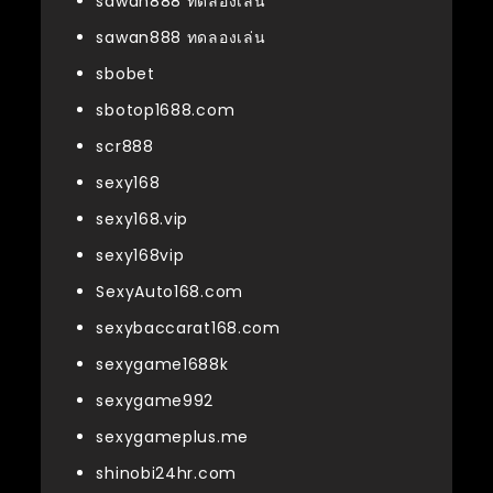
sawan888 ทดลองเล่น
sawan888 ทดลองเล่น
sbobet
sbotop1688.com
scr888
sexy168
sexy168.vip
sexy168vip
SexyAuto168.com
sexybaccarat168.com
sexygame1688k
sexygame992
sexygameplus.me
shinobi24hr.com