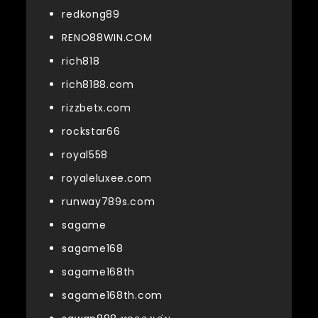
redkong89
RENO88WIN.COM
rich818
rich8188.com
rizzbetx.com
rockstar66
royal558
royaleluxee.com
runway789s.com
sagame
sagame168
sagame168th
sagame168th.com