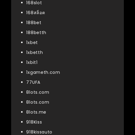
168slot
168สล็อต
188bet
188betth
1xbet
1xbetth
1xbit1
1xgameth.com
77UFA
8lots.com
8lots.com
8lots.me
918Kiss
918kissauto