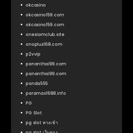
okcasino
okcasino159.com
okcasino159.com
onesiamclub.site
onoplus168.com
p2vvip
pananthai99.com
pananthai99.com
panda555
paramax1688.info
PG
PG Slot
pg slot ทางเข้า
pg slot เว็บตรง