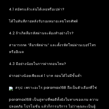
4.1 สมัครแล้วเล่นได้เลยหรือเปล่า?
ได้ในทันทีภายหลังรับรองหมายเลขโทรศัพท์
4.2 ถ้าเกิดลืมรหัสผ่านจะต้องทำอย่างไร?
สามารถกด “ลืมรหัสผ่าน” และตั้งรหัสใหม่ผ่านเบอร์โทร
หรืออีเมล
4.3 มีอย่างน้อยในการฝากถอนไหม?
ฝากอย่างน้อยเพียงแค่ 1 บาท ถอนได้ไม่มีขั้นต่ำ
สรุป: เพราะอะไร paramax168 ถึงเป็นตัวเลือกที่ใช่
paramax168 เป็นลู่ทางที่พอดีทั้งยังในทางของเกม ความ
ปลอดภัย โปรโมชั่น แล้วก็การบริการ ไม่ว่าคุณจะเป็นผู้