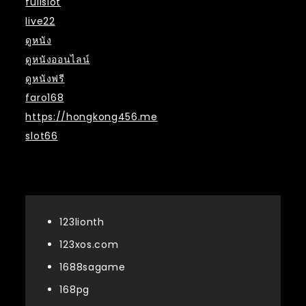
fullslot
live22
ดูหนัง
ดูหนังออนไลน์
ดูหนังฟรี
faro168
https://hongkong456.me
slot66
หมวดหมู่
123lionth
123xos.com
1688sagame
168pg