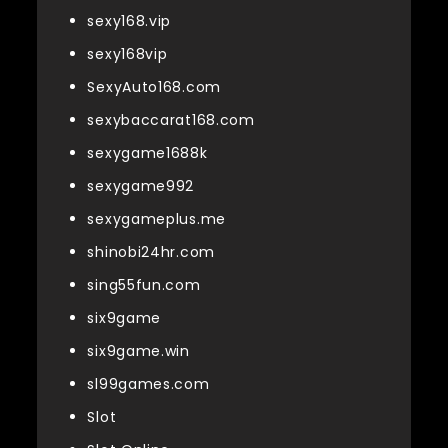
sexy168.vip
sexy168vip
SexyAuto168.com
sexybaccarat168.com
sexygame1688k
sexygame992
sexygameplus.me
shinobi24hr.com
sing55fun.com
six9game
six9game.win
sl99games.com
Slot