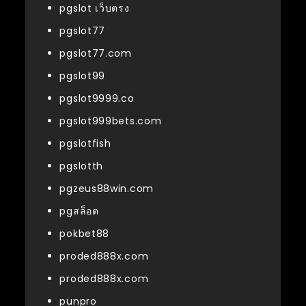
pgslot เว็บตรง
pgslot77
pgslot77.com
pgslot99
pgslot9999.co
pgslot999bets.com
pgslotfish
pgslotth
pgzeus88win.com
pgสล็อต
pokbet88
proded888x.com
proded888x.com
punpro