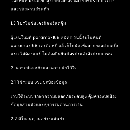
โดยทันที พร้อมเข้าสู่ระบบอย่างรวดเร็วผ่านระบบ OTP
และรหัสผ่านส่วนตัว
1.3 โปรโมชั่นเครดิตฟรีสุดคุ้ม
ผู้เล่นใหม่ที่ paramax168 สมัคร วันนี้รับในทันที
paramax168 เครดิตฟรี แล้วก็โบนัสเพิ่มจากยอดฝากครั้ง
แรก ไม่ต้องแชร์ ไม่ต้องยืนยันบัตรประจำตัวประชาชน
2. ความปลอดภัยและความน่าไว้ใจ
2.1 ใช้ระบบ SSL ปกป้องข้อมูล
เว็บใช้ระบบรักษาความปลอดภัยระดับสูง คุ้มครองปกป้อง
ข้อมูลส่วนตัวและธุรกรรมด้านการเงิน
2.2 มีใบอนุญาตอย่างแม่นยำ