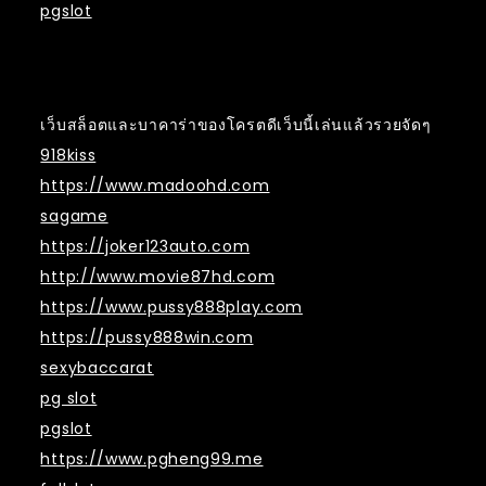
pgslot
เว็บสล็อตและบาคาร่าของโครตดีเว็บนี้เล่นแล้วรวยจัดๆ
918kiss
https://www.madoohd.com
sagame
https://joker123auto.com
http://www.movie87hd.com
https://www.pussy888play.com
https://pussy888win.com
sexybaccarat
pg slot
pgslot
https://www.pgheng99.me