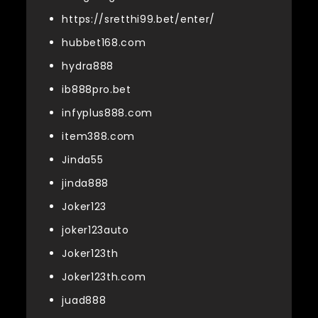
https://sretthi99.bet/enter/
hubbet168.com
hydra888
ib888pro.bet
infyplus888.com
item388.com
Jinda55
jinda888
Joker123
joker123auto
Joker123th
Joker123th.com
juad888