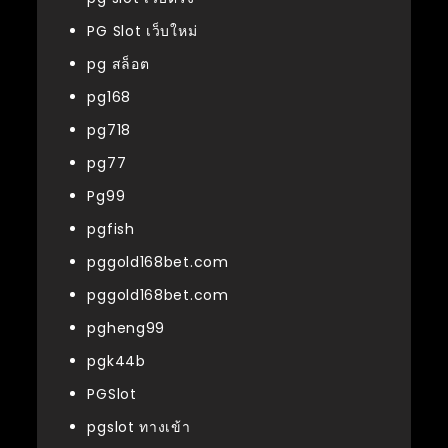
PG Slot เว็บใหม่
pg สล็อต
pg168
pg718
pg77
Pg99
pgfish
pggold168bet.com
pggold168bet.com
pgheng99
pgk44b
PGSlot
pgslot ทางเข้า