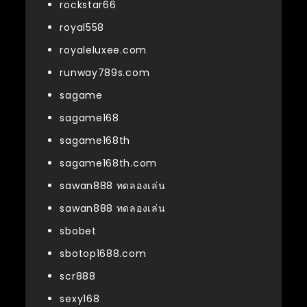
rockstar66
royal558
royaleluxee.com
runway789s.com
sagame
sagame168
sagame168th
sagame168th.com
sawan888 ทดลองเล่น
sawan888 ทดลองเล่น
sbobet
sbotop1688.com
scr888
sexy168