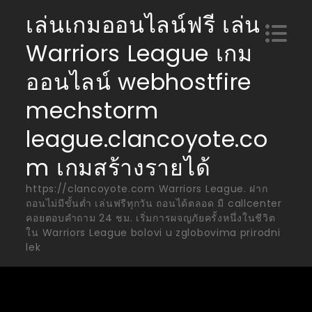
Skip
เล่นเกมออนไลน์ฟรี เล่น
to
Warriors League เกม
content
ออนไลน์ webhostfire
mechstorm
league.clancoyote.co
m เกมสร้างรายได้
https://clancoyote.com Warriors League. ฝาก
ถอนไม่มีขั้นต่ำ เล่นฟรีทุกวัน ถอนได้ตลอด มี callcenter
คอยตอบคำถาม 24 ชม. เริ่มการผจญภัยครั้งหนึ่งในชีวิต
ใน Warriors League bolovi u zglobovima prirodni
lek