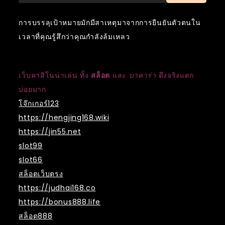
สำหรับ:
การบรรลุเป้าหมายมักมีสาเหตุมาจากการยืนยันตัวตนใน
เวลาที่คุณรู้สึกว่าคุณกำลังล้มเหลว
เว็บคาสิโนน่าเล่น ทั้ง
สล็อต
และ
บาคาร่า
ตึงจริงแตก
บ่อยมาก
โจ๊กเกอร์123
https://hengjing168.wiki
https://jin55.net
slot99
slot66
สล็อตเว็บตรง
https://judhai168.co
https://bonus888.life
สล็อต888