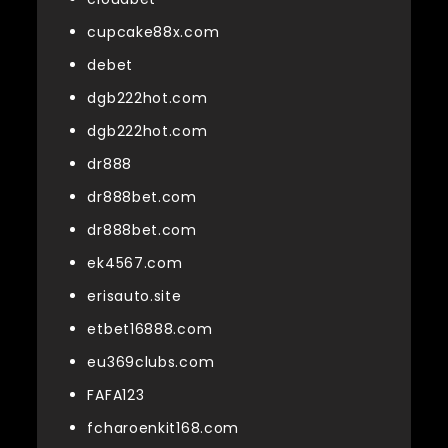
cupcake88x.com
debet
dgb222hot.com
dgb222hot.com
dr888
dr888bet.com
dr888bet.com
ek4567.com
erisauto.site
etbet16888.com
eu369clubs.com
FAFA123
fcharoenkit168.com