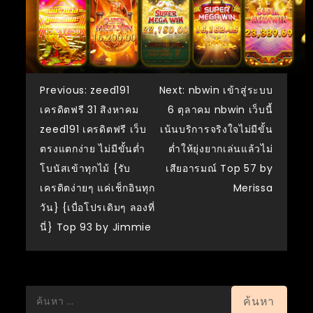
แนะแนว
Previous:
zeed191
Next:
nbwin เข้าสู่ระบบ
เครดิตฟรี 31 สิงหาคม
6 ตุลาคม nbwin เว็บนี้
เรื่อง
zeed191 เครดิตฟรี เว็บ
เน้นบริการจริงใจไม่มีขั้น
ตรงแตกง่าย ไม่มีขั้นต่ำ
ต่ำให้ยุ่งยากเล่นแล้วไม่
โบนัสเข้าทุกไม้ {รับ
เสียอารมณ์ Top 57 by
เครดิตง่ายๆ แค่เช็กอินทุก
Merissa
วัน} {เบื่อโปรเดิมๆ ลองที่
นี่} Top 93 by Jimmie
ค้นหา