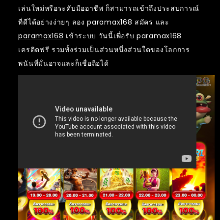
เล่นใหม่หรือระดับมืออาชีพ ก็สามารถเข้าถึงประสบการณ์
ที่ดีได้อย่างง่ายๆ ลอง paramax168 สมัคร และ
paramax168
เข้าระบบ วันนี้เพื่อรับ paramax168
เครดิตฟรี รวมทั้งร่วมเป็นส่วนหนึ่งส่วนใดของโลกการ
พนันที่มั่นอาจและก็เชื่อถือได้