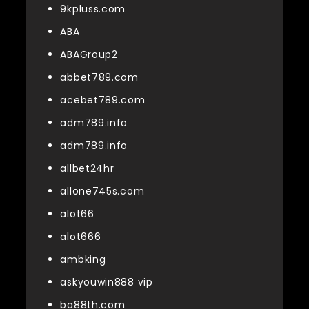
9kpluss.com
ABA
ABAGroup2
abbet789.com
acebet789.com
adm789.info
adm789.info
allbet24hr
allone745s.com
alot66
alot666
ambking
askyouwin888 vip
ba88th.com