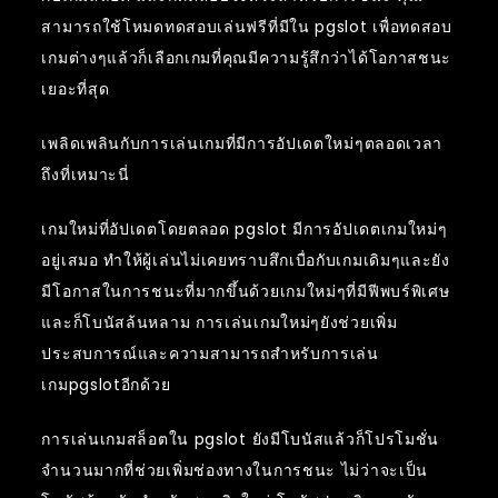
สามารถใช้โหมดทดสอบเล่นฟรีที่มีใน pgslot เพื่อทดสอบ
เกมต่างๆแล้วก็เลือกเกมที่คุณมีความรู้สึกว่าได้โอกาสชนะ
เยอะที่สุด
เพลิดเพลินกับการเล่นเกมที่มีการอัปเดตใหม่ๆตลอดเวลา
ถึงที่เหมาะนี่
เกมใหม่ที่อัปเดตโดยตลอด pgslot มีการอัปเดตเกมใหม่ๆ
อยู่เสมอ ทำให้ผู้เล่นไม่เคยทราบสึกเบื่อกับเกมเดิมๆและยัง
มีโอกาสในการชนะที่มากขึ้นด้วยเกมใหม่ๆที่มีฟีพบร์พิเศษ
และก็โบนัสล้นหลาม การเล่นเกมใหม่ๆยังช่วยเพิ่ม
ประสบการณ์และความสามารถสำหรับการเล่น
เกมpgslotอีกด้วย
การเล่นเกมสล็อตใน pgslot ยังมีโบนัสแล้วก็โปรโมชั่น
จำนวนมากที่ช่วยเพิ่มช่องทางในการชนะ ไม่ว่าจะเป็น