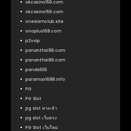
okcasino159.com
okcasino159.com
onesiamclub.site
onoplus168.com
p2vvip
pananthai99.com
pananthai99.com
panda555
paramax1688.info
PG
PG Slot
pg slot ทางเข้า
pg slot เว็บตรง
PG Slot เว็บใหม่