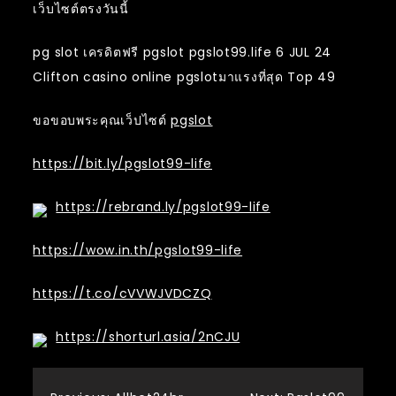
เว็บไซต์ตรงวันนี้
pg slot เครดิตฟรี pgslot pgslot99.life 6 JUL 24
Clifton casino online pgslotมาแรงที่สุด Top 49
ขอขอบพระคุณเว็ปไซต์
pgslot
https://bit.ly/pgslot99-life
https://rebrand.ly/pgslot99-life
https://wow.in.th/pgslot99-life
https://t.co/cVVWJVDCZQ
https://shorturl.asia/2nCJU