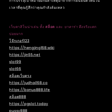
การบรรลุเป้าหมายมักมีสาเหตุมาจากการยืนยันตัวตนใน
เวลาที่คุณรู้สึกว่าคุณกำลังล้มเหลว
เว็บคาสิโนน่าเล่น ทั้ง
สล็อต
และ
บาคาร่า
ตึงจริงแตก
บ่อยมาก
โจ๊กเกอร์123
https://hengjing168.wiki
https://jin55.net
slot99
slot66
สล็อตเว็บตรง
https://judhai168.co
https://bonus888.life
สล็อต888
https://pgslot.today
pussy888