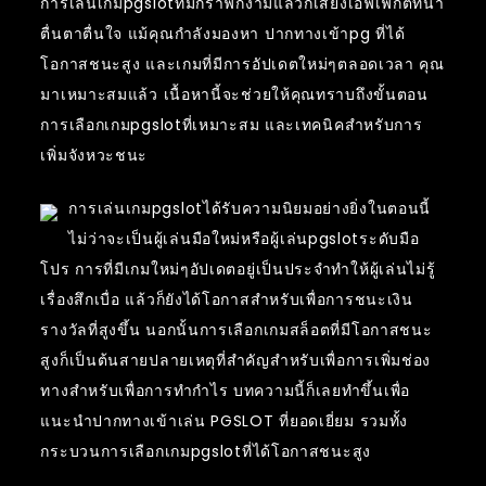
การเล่นเกมpgslotที่มีกราฟิกงามแล้วก็เสียงเอฟเฟกต์ที่น่า
ตื่นตาตื่นใจ แม้คุณกำลังมองหา ปากทางเข้าpg ที่ได้
โอกาสชนะสูง และเกมที่มีการอัปเดตใหม่ๆตลอดเวลา คุณ
มาเหมาะสมแล้ว เนื้อหานี้จะช่วยให้คุณทราบถึงขั้นตอน
การเลือกเกมpgslotที่เหมาะสม และเทคนิคสำหรับการ
เพิ่มจังหวะชนะ
การเล่นเกมpgslotได้รับความนิยมอย่างยิ่งในตอนนี้
ไม่ว่าจะเป็นผู้เล่นมือใหม่หรือผู้เล่นpgslotระดับมือ
โปร การที่มีเกมใหม่ๆอัปเดตอยู่เป็นประจำทำให้ผู้เล่นไม่รู้
เรื่องสึกเบื่อ แล้วก็ยังได้โอกาสสำหรับเพื่อการชนะเงิน
รางวัลที่สูงขึ้น นอกนั้นการเลือกเกมสล็อตที่มีโอกาสชนะ
สูงก็เป็นต้นสายปลายเหตุที่สำคัญสำหรับเพื่อการเพิ่มช่อง
ทางสำหรับเพื่อการทำกำไร บทความนี้ก็เลยทำขึ้นเพื่อ
แนะนำปากทางเข้าเล่น PGSLOT ที่ยอดเยี่ยม รวมทั้ง
กระบวนการเลือกเกมpgslotที่ได้โอกาสชนะสูง