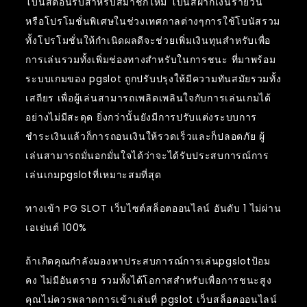
โบนัสต้อนรับสำหรับสมาชิกใหม่ โบนัสฝากเงินรายวัน
หรือโปรโมชั่นพิเศษในช่วงเทศกาลต่างๆการใช้โบนัสรวม
ทั้งโปรโมชั่นให้กำเนิดผลดีจะช่วยเพิ่มเงินทุนสำหรับเพื่อ
การเล่นรวมทั้งเพิ่มช่องทางสำหรับในการชนะ ที่มาพร้อม
ระบบเกมของ pgslot ถูกปรับปรุงให้มีความทันสมัยรวมทั้ง
เสถียร เพื่อผู้เล่นสามารถเพลิดเพลินใจกับการเล่นเกมได้
อย่างไม่มีสะดุด ยิ่งกว่านั้นยังมีการปรับแต่งระบบการ
ชำระเงินแล้วก็การถอนเงินให้รวดเร็วและก็ปลอดภัย ผู้
เล่นสามารถมั่นอกมั่นใจได้ว่าจะได้รับประสบการณ์การ
เล่นเกมpgslotที่เหมาะสมที่สุด
ทางเข้า PG SLOT เว็บไซต์สล็อตออนไลน์ อันดับ 1 ไม่ผ่าน
เอเย่นต์ 100%
ถ้าเกิดคุณกำลังมองหาประสบการณ์การเล่นpgslotป้อม
คง ไม่มีอันตราย รวมทั้งได้โอกาสสำหรับเพื่อการชนะสูง
คุณไม่ควรพลาดการเข้าเล่นที่ pgslot เว็บสล็อตออนไลน์