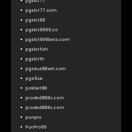
pgslot77
pgslot77.com
pgslot99
pgslot9999.co
pgslot999bets.com
pgslotfish
pgslotth
pgzeus88win.com
pgสล็อต
pokbet88
proded888x.com
proded888x.com
punpro
PunPro66