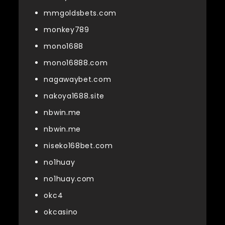
mmgoldsbets.com
monkey789
mono1688
mono16888.com
nagawaybet.com
nakoya1688.site
nbwin.me
nbwin.me
niseko168bet.com
no1huay
no1huay.com
okc4
okcasino