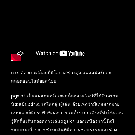
การเลือกเกมสล็อตที่มีโอกาสชนะสูง แพลตฟอร์มเกม
สล็อตออนไลน์ยอดนิยม
pgslot เป็นแพลตฟอร์มเกมสล็อตออนไลน์ที่ได้รับความ
นิยมเป็นอย่างมากในกลุ่มผู้เล่น ด้วยเหตุว่ามีเกมมากมาย
แบบและก็มีกราฟิกที่งดงาม รวมทั้งระบบเสียงที่ทำให้ผู้เล่น
รู้สึกตื่นเต้นตลอดการเล่นpgslot นอกเหนือจากนี้ยังมี
ระบบระเบียบการชำระเงินที่มีความชอบธรรมและช่อง