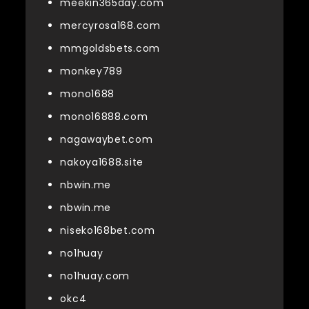
meekin365day.com
mercyrosa168.com
mmgoldsbets.com
monkey789
mono1688
mono16888.com
nagawaybet.com
nakoya1688.site
nbwin.me
nbwin.me
niseko168bet.com
no1huay
no1huay.com
okc4