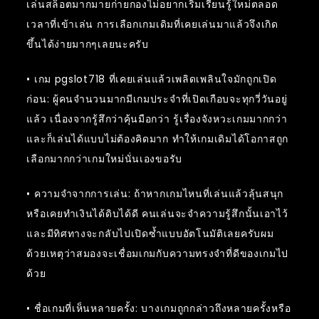
เล่นสล็อตมากมายก่ายกองไม่อยากเริ่มเรียนรู้ใหม่ตลอด
เวลาที่เข้าเล่น การเลือกเกมเดิมที่เคยเล่นมาแล้วจึงเกิด
ขึ้นได้ง่ายมากๆเลยนะครับ
• เกม pgslot718 ที่เคยเล่นแล้วเพลิดเพลินใจมักถูกเปิด
ก่อน: ผู้คนจำนวนมากมีเกมประจำที่เปิดเกือบจะทุกวี่วันอยู่
แล้ว เนื่องจากรู้สึกว่าคุ้นมือกว่า รู้เรื่องจังหวะเกมมากกว่า
และก็เล่นได้แบบไม่ต้องคิดมาก ทำให้เกมเดิมได้โอกาสถูก
เลือกมากกว่าเกมใหม่นั่นเองขอรับ
• ความจำจากการเล่น: ถ้าหากเกมไหนที่เล่นแล้วลุ้นสนุก
หรือเคยทำเงินได้ดิบได้ดี คนเล่นจะจำความรู้สึกนั้นเอาไว้
และมีทิศทางจะกลับไปเปิดซ้ำแบบอัตโนมัติเลยครับผม
ด้วยเหตุว่าสมองจะเชื่อมเกมกับความทรงจำที่ดีของเกมไป
ด้วย
• ชื่อเกมที่เห็นหลายครั้ง: บางเกมถูกกล่าวถึงหลายครั้งหรือ