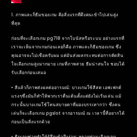
1. ภาพและก็ธีมของเกม คือสิ่งแรกที่ดึงคนเข้าไปเล่นสูง
ที่สุด
ก่อนที่จะเลือกเกม pg718 จากโบนัสหรือระบบ อย่างแรกที่
เราจะเห็นจากเกมก่อนเลยก็คือ ภาพและก็ธีมของเกม ซึ่ง
คุณอาจจะไม่เชื่อครับผม แต่มันส่งผลกระทบต่อการตัดสิน
ใจเลือกเกมสูงมากมาย เกมที่ภาพสวย ธีมน่าสนใจ ชอบได้
รับเลือกก่อนเสมอ
• สีแล้วก็ภาพส่งผลต่ออารมณ์: บางเกมใช้สีสด เอฟเฟกต์
แรงๆซึ่งมันก็ทำให้พวกเราตื่นเต้นตั้งแต่ยังไม่เริ่มเล่น แม้
กระนั้นบางเกมใช้โทนสบายตาที่มองบรรเทากว่า ซึ่งคน
เล่นก็จะเลือกเกม pgslot จากอารมณ์ ณ เวลานี้ที่อยากได้
ก่อนเป็นสิ่งแรกด้วย
• ธีมเกมช่วยทำให้รู้สึกเข้าถึงง่าย: หลายท่านเลือกเกม