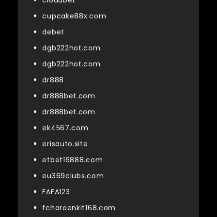
cupcake88x.com
debet
dgb222hot.com
dgb222hot.com
dr888
dr888bet.com
dr888bet.com
ek4567.com
erisauto.site
etbet16888.com
eu369clubs.com
FAFA123
fcharoenkit168.com