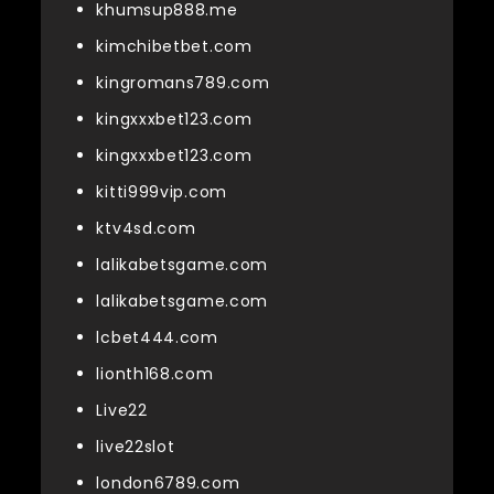
khumsup888.me
kimchibetbet.com
kingromans789.com
kingxxxbet123.com
kingxxxbet123.com
kitti999vip.com
ktv4sd.com
lalikabetsgame.com
lalikabetsgame.com
lcbet444.com
lionth168.com
Live22
live22slot
london6789.com