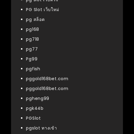
PG Slot เว็บใหม่
pg สล็อต
pg168
pg718
pg77
Pg99
pgfish
pggold168bet.com
pggold168bet.com
pgheng99
pgk44b
PGSlot
pgslot ทางเข้า