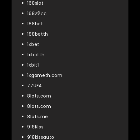
168slot
168สล็อต
188bet
188betth
1xbet
1xbetth
1xbit1
1xgameth.com
77UFA
8lots.com
8lots.com
8lots.me
918Kiss
918kissauto