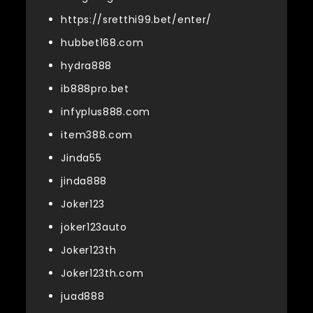
https://sretthi99.bet/enter/
hubbet168.com
hydra888
ib888pro.bet
infyplus888.com
item388.com
Jinda55
jinda888
Joker123
joker123auto
Joker123th
Joker123th.com
juad888