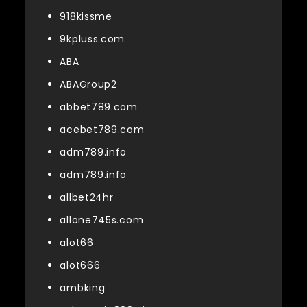
918kissme
9kpluss.com
ABA
ABAGroup2
abbet789.com
acebet789.com
adm789.info
adm789.info
allbet24hr
allone745s.com
alot66
alot666
ambking