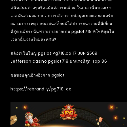
สนิทสนมต่างๆหรือแม้แต่อารมณ์ ณ ในเวลานั้นของเรา
เอง มันส่งผลมากกว่าการเลือกจากข้อมูลเยอะเลยล่ะครับ
ผม เพราะเหตุว่าคนเล่นสล็อตมิได้ปรารถนาเกมที่ดีเยี่ยม
ที่สุด แม้กระนั้นพวกเราอยากเกม pgslot718 ที่ใช่ที่สุดใน
เวลานั้นจริงไหมล่ะครับ?
สล็อตเว็บใหญ่ pgslot
Pg718
.co 17 JUN 2569
Jefferson casino pgslot718 มาแรงที่สุด Top 86
ขอขอบคุณอ้างอิงจาก
pgslot
https://rebrand.ly/pg718-co