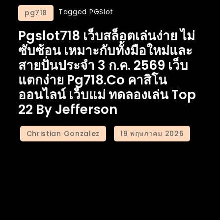
Tagged
PGSlot
pg718
Pgslot718 เว็บสล็อตเล่นง่าย ไม่
ซับซ้อน เหมาะกับทั้งมือใหม่และ
สายปั่นประจำ 3 ก.ค. 2569 เว็บ
แตกง่าย Pg718.co คาสิโน
ออนไลน์ เว็บแม่ ทดลองเล่น Top
22 By Jefferson