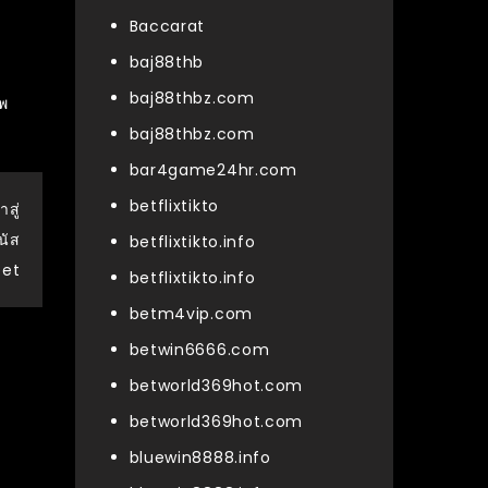
Baccarat
baj88thb
baj88thbz.com
าพ
baj88thbz.com
bar4game24hr.com
betflixtikto
สู่
นัส
betflixtikto.info
bet
betflixtikto.info
betm4vip.com
betwin6666.com
betworld369hot.com
betworld369hot.com
bluewin8888.info