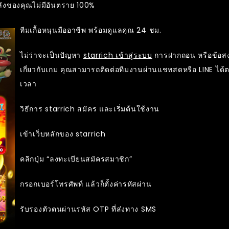
คลังของคุณไม่มีอันตราย 100%
ทีมเกื้อหนุนมืออาชีพ พร้อมดูแลคุณ 24 ชม.
ไม่ว่าจะเป็นปัญหา
starrich เข้าสู่ระบบ
การฝากถอน หรือข้อสง
เกี่ยวกับเกม คุณสามารถติดต่อทีมงานผ่านแชทสดหรือ LINE ได้
เวลา
วิธีการ starrich สมัคร และเริ่มต้นใช้งาน
เข้าเว็บหลักของ starrich
คลิกปุ่ม “ลงทะเบียนสมัครสมาชิก”
กรอกเบอร์โทรศัพท์ แล้วก็ตั้งค่ารหัสผ่าน
รับรองตัวตนผ่านรหัส OTP ที่ส่งทาง SMS