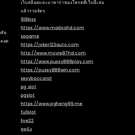
เว็บสล็อตและบาคาร่าของโครตดีเว็บนี้เล่น
แล้วรวยจัดๆ
918kiss
https://www.madoohd.com
สัย
sagame
ตลอด
https://joker123auto.com
http://www.movie87hd.com
https://www.pussy888play.com
https://pussy888win.com
sexybaccarat
pg slot
pgslot
https://www.pgheng99.me
fullslot
live22
ดูหนัง