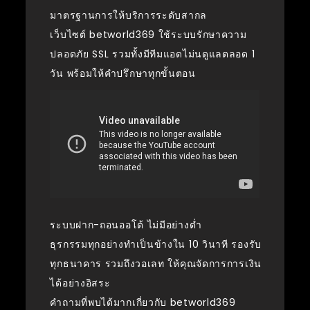
มาตรฐานการให้บริการระดับสากล
เว็บไซต์ betworld369 ใช้ระบบรักษาความ
ปลอดภัย SSL รวมทั้งมีทีมแอดไม่นดูแลตลอด 1
วัน พร้อมให้คำปรึกษาทุกขั้นตอน
ระบบฝาก-ถอนออโต้ ไม่มีอย่างต่ำ
ธุรกรรมทุกอย่างทำเป็นข้างใน 10 วินาที รองรับ
ทุกธนาคาร รวมถึงวอเลท ให้คุณจัดการการเงิน
ได้อย่างอิสระ
คำถามที่พบได้มากเกี่ยวกับ betworld369