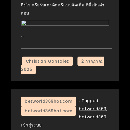
ถึงไว หรือรับเครดิตฟรีแบบจัดเต็ม ที่นี่เป็นคำ
ตอบ
…
,
Tagged
betworld369hot.com
betworld369
,
betworld369hot.com
betworld369
เข้าสู่ระบบ