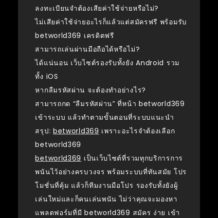
ลงทะเบียนจำต้องเสียค่าใช้จ่ายหรือไม่?
ไม่เสียค่าใช้จ่ายอะไรก็แล้วแต่สมัครฟรี พร้อมรับ
betworld369 เครดิตฟรี
สามารถเล่นผ่านมือถือได้หรือไม่?
ได้แน่นอน เว็บไซต์รองรับทั้งยัง Android รวม
ทั้ง iOS
หากลืมรหัสผ่าน จะต้องทำอย่างไร?
สามารถกด “ลืมรหัสผ่าน” ที่หน้า betworld369
เข้าระบบ แล้วทำตามขั้นตอนที่ระบบแนะนำ
สรุป:
betworld369
เพราะอะไรจำต้องเลือก
betworld369
betworld369
เป็นเว็บไซต์ที่รวมทุกบริการการ
พนันไว้อย่างครบวงจร พร้อมระบบที่ทันสมัย โปร
โมชั่นที่คุ้ม แล้วก็ทีมงานมือโปร รองรับทั้งยังผู้
เล่นใหม่และก็คนเล่นพนัน ไม่ว่าคุณจะมองหา
แพลตฟอร์มที่มี betworld369 สมัคร ง่าย เข้า