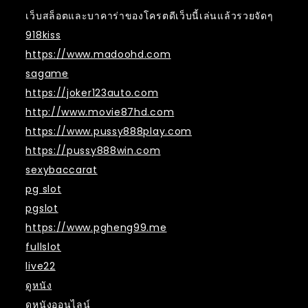
เว็บสล็อตและบาคาร่าของโครตดีเว็บนี้เล่นแล้วรวยจัดๆ
918kiss
https://www.madoohd.com
sagame
https://joker123auto.com
http://www.movie87hd.com
https://www.pussy888play.com
https://pussy888win.com
sexybaccarat
pg slot
pgslot
https://www.pgheng99.me
fullslot
live22
ดูหนัง
ดูหนังออนไลน์