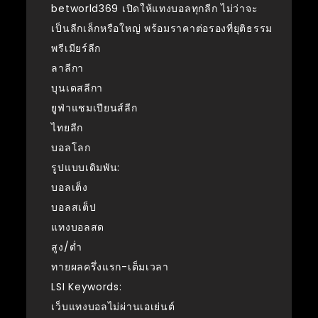
betworld369 เปิดให้แทงบอลทุกลีก ไม่ว่าจะ
เป็นลีกเล็กหรือใหญ่ พร้อมราคาต่อรองที่ยุติธรรม
พรีเมียร์ลีก
ลาลีกา
บุนเดสลีกา
ยูฟ่าแชมเปียนส์ลีก
ไทยลีก
บอลโลก
รูปแบบเดิมพัน:
บอลเต็ง
บอลสเต็ป
แทงบอลสด
สูง/ต่ำ
ทายผลครึ่งแรก-เต็มเวลา
LSI Keywords:
เว็บแทงบอลไม่ผ่านเอเย่นต์