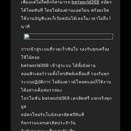
เพียงแต่ไม่กี่คลิกก็สามารถ
betworld369
สมัคร
ได้โดยทันที โดยไม่ต้องผ่านแอดไม่น พร้อมเปิด
ใช้งานบัญชีและก็เริ่มพนันได้เลยในเวลาไม่ถึง 1
นาที
การเข้าสู่ระบบที่รวดเร็วทันใจ รองรับทุกเครื่อง
ใช้ไม้สอย
betworld369 เข้าสู่ระบบ ได้ทั้งยังผ่าน
คอมพิวเตอร์รวมทั้งโทรศัพท์เคลื่อนที่ รองรับทุก
ระบบปฏิบัติการ ไม่ต้องดาวน์โหลดแอปก็ใช้งาน
ได้อย่างเต็มสมรรถนะ
โปรโมชั่น betworld369 เครดิตฟรี แจกจริงทุก
ยูส
สมัครใหม่รับโบนัสเครดิตฟรีทันที
กิจกรรมแจกเครดิตประจำวัน