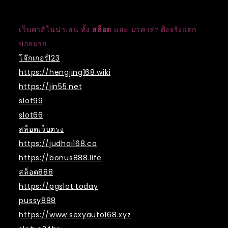
เว็บคาสิโนน่าเล่น ทั้ง
สล็อต
และ
บาคาร่า
ตึงจริงแตก
บ่อยมาก
โจ๊กเกอร์123
https://hengjing168.wiki
https://jin55.net
slot99
slot66
สล็อตเว็บตรง
https://judhai168.co
https://bonus888.life
สล็อต888
https://pgslot.today
pussy888
https://www.sexyauto168.xyz