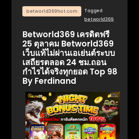
Tagged
betworld369hot.com
betworld369
Betworld369 เครดิตฟรี
25 ตุลาคม Betworld369
เว็บแท้ไม่ผ่านเอเย่นต์ระบบ
เสถียรตลอด 24 ชม.ถอน
กำไรได้จริงทุกยอด Top 98
By Ferdinand