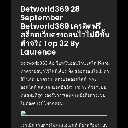
Betworld369 28
September
Betworld369 เครดิตฟรี
สล็อตเว็บตรงถอนไวไม่มีขั้น
ต่ำจริง Top 32 By
Laurence
betworld369
คือเว็บพนันออนไลน์ยุคใหม่ที่รวม
ทุกความสนุกไว้ในที่เดียว ทั้ง สล็อตออนไลน์, คา
สิโนสด, บาคาร่า, แทงบอลออนไลน์, หวย
ออนไลน์ และเกมยอดฮิตอีกมากมาย ด้วยระบบ
ทันสมัยที่สุด รองรับการเล่นผ่านมือถือทุกระบบ
ไม่ต้องดาวน์โหลดแอป
เราเป็น เว็บตรงไม่ผ่านเอเย่นต์ ที่มาพร้อมระบบ