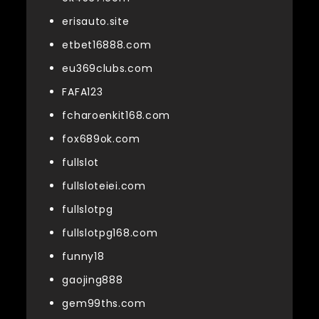
erisauto.site
etbet16888.com
eu369clubs.com
FAFA123
fcharoenkit168.com
fox689ok.com
fullslot
fullsloteiei.com
fullslotpg
fullslotpg168.com
funny18
gaojing888
gem99ths.com