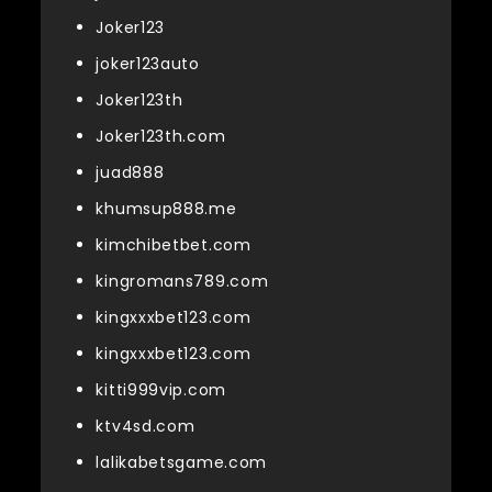
Joker123
joker123auto
Joker123th
Joker123th.com
juad888
khumsup888.me
kimchibetbet.com
kingromans789.com
kingxxxbet123.com
kingxxxbet123.com
kitti999vip.com
ktv4sd.com
lalikabetsgame.com