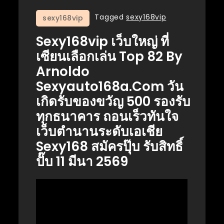
Tagged
sexy168vip
sexy168vip
Sexy168vip เว็บใหญ่ ที่
เซียนเลือกเล่น Top 82 By
Arnoldo
Sexyauto168a.com วัน
เกิดรับของขวัญ 500 รองรับ
ทุกธนาคาร ถอนเร็วทันใจ
เว็บตำนานระดับเอเชีย
Sexy168 สมัครปุ๊บ รับสิทธิ์
ปั๊บ 11 มีนา 2569