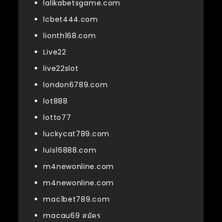
lalikabetsgame.com
lcbet444.com
lionth168.com
Live22
live22slot
london6789.com
lot888
lotto77
luckycat789.com
luis16888.com
m4newonline.com
m4newonline.com
mac1bet789.com
macau69 สมัคร