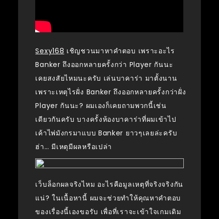
Sexy168
เชิญชวนมาหาคำตอบ เพราะอะไร
Banker ถึงออกหลายครั้งกว่า Player กันนะ
เคยสงสัยไหมนะครับ เล่นบาคาร่า มาตั้งนาน
เพราะเหตุไรฝั่ง Banker ถึงออกหลายครั้งกว่าฝั่ง
Player กันนะ? ผมเองก็เคยถามพวกนี้เช่น
เดียวกันครับ บางครั้งห้องบาคาร่าที่ผมเข้าไป
เค้าไพ่มังกรมาแบบ Banker ยาวๆเลยล่ะครับ
ฮ่า… มีเหตุมีผลหรือเปล่า
เว็บล็อกผลจริงไหม อะไรคือมูลเหตุที่จริงจริงกัน
แน่? ในเนื้อหานี้ ผมจะช่วยทำให้คุณหาคำตอบ
ของเรื่องนี้เองขอรับ เพื่อที่เราจะเข้าใจเกมเดิม