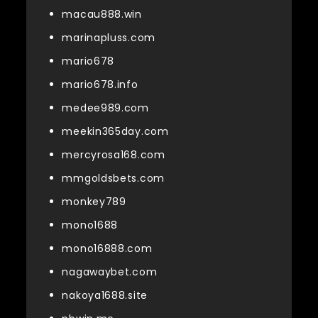
macau888.win
marinapluss.com
mario678
mario678.info
medee989.com
meekin365day.com
mercyrosa168.com
mmgoldsbets.com
monkey789
mono1688
mono16888.com
nagawaybet.com
nakoya1688.site