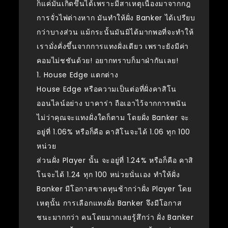
ก็แค่มันเกิดขึ้นได้เพราะมีสาเหตุเนื่องมาจากกฎ
การจั่วไพ่ต่างหาก มันทำให้ฝั่ง Banker ได้เปรียบ
กว่าบางส่วน แม้กระนั้นมันมิได้มากพอที่จะทำให้
เรามั่งคั่งขึ้นจากการแทงฝั่งเดียว เพราะยังมีค่า
คอมไม่ชชันด้วย! อยากทราบก็มาฝ่ากันเลย!
1. House Edge แตกต่าง
House Edge หรือความเป็นต่อที่ฝั่งคาสิโน
ออนไลน์อย่าง บาคาร่า ถือเอาไว้จากการพนัน
ไม่ว่าคุณจะแทงฝั่งใดก็ตาม โดยฝั่ง Banker จะ
อยู่ที่ 1.06% หรือก็คือ คาสิโนจะได้ 1.06 ทุก 100
หน่วย
ส่วนฝั่ง Player นั้น จะอยู่ที่ 1.24% หรือก็คือ คาสิ
โนจะได้ 1.24 ทุก 100 หน่วยนั่นเอง ทำให้ฝั่ง
Banker มีโอกาสขาดทุนช้ากว่าฝั่ง Player โดย
เหตุนั้น การเลือกแทงฝั่ง Banker จึงมีโอกาส
ชนะมากกว่า คนโดยมากเลยรู้สึกว่า ฝั่ง Banker