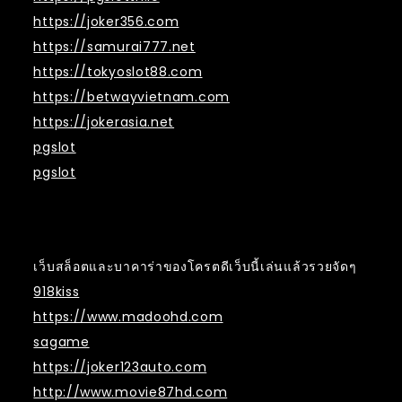
https://joker356.com
https://samurai777.net
https://tokyoslot88.com
https://betwayvietnam.com
https://jokerasia.net
pgslot
pgslot
เว็บสล็อตและบาคาร่าของโครตดีเว็บนี้เล่นแล้วรวยจัดๆ
918kiss
https://www.madoohd.com
sagame
https://joker123auto.com
http://www.movie87hd.com