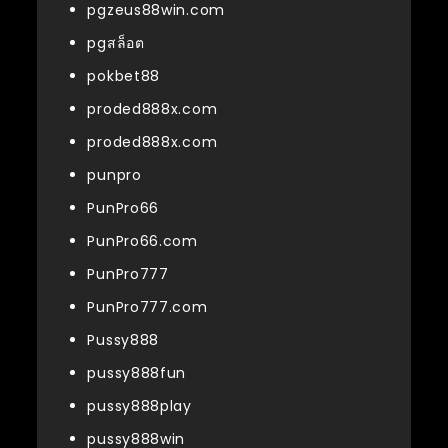
pgzeus88win.com
pgสล็อต
pokbet88
proded888x.com
proded888x.com
punpro
PunPro66
PunPro66.com
PunPro777
PunPro777.com
Pussy888
pussy888fun
pussy888play
pussy888win