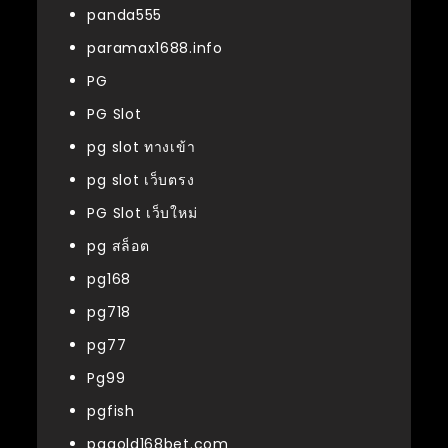
panda555
paramax1688.info
PG
PG Slot
pg slot ทางเข้า
pg slot เว็บตรง
PG Slot เว็บใหม่
pg สล็อต
pg168
pg718
pg77
Pg99
pgfish
pggold168bet.com