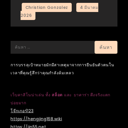
ค้นหา
สำหรับ:
การบรรลุเป้าหมายมักมีสาเหตุมาจากการยืนยันตัวตนใน
เวลาที่คุณรู้สึกว่าคุณกำลังล้มเหลว
เว็บคาสิโนน่าเล่น ทั้ง
สล็อต
และ
บาคาร่า
ตึงจริงแตก
บ่อยมาก
โจ๊กเกอร์123
https://hengjing168.wiki
https://jin55.net