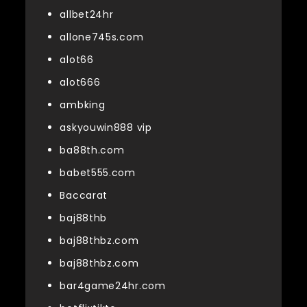
allbet24hr
allone745s.com
alot66
alot666
ambking
askyouwin888 vip
ba88th.com
babet555.com
Baccarat
baj88thb
baj88thbz.com
baj88thbz.com
bar4game24hr.com