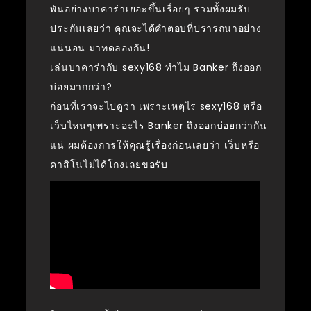
พันอย่างบาคาร่าเยอะขึ้นเรื่อยๆ รวมทั้งผมรับ
ประกันเลยว่า คุณจะได้คำตอบที่ปรารถนาอย่าง
แน่นอน มาทดลองกัน!
เล่นบาคาร่ากับ sexy168 ทำไม Banker ถึงออก
บ่อยมากกว่า?
ก่อนที่เราจะไปดูว่า เพราะเหตุไร sexy168 หรือ
เว็บไหนๆเพราะอะไร Banker ถึงออกบ่อยกว่ากัน
แน่ ผมต้องการให้คุณรู้เรื่องก่อนเลยว่า เว็บหรือ
คาสิโนไม่ได้โกงเลยขอรับ