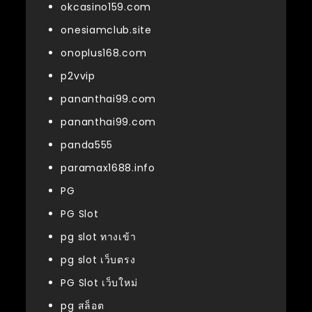
okcasino159.com
onesiamclub.site
onoplus168.com
p2vvip
pananthai99.com
pananthai99.com
panda555
paramax1688.info
PG
PG Slot
pg slot ทางเข้า
pg slot เว็บตรง
PG Slot เว็บใหม่
pg สล็อต