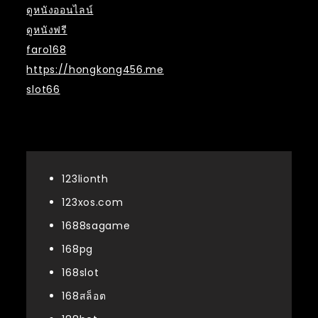
ดูหนังออนไลน์
ดูหนังฟรี
faro168
https://hongkong456.me
slot66
หมวดหมู่
123lionth
123xos.com
1688sagame
168pg
168slot
168สล็อต