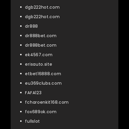
dgb222hot.com
dgb222hot.com
dr888
dr888bet.com
dr888bet.com
ek4567.com
erisauto.site
etbet16888.com
eu369clubs.com
FAFA123
fcharoenkit168.com
fox689ok.com
fullslot