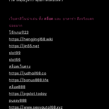
เวลาที่คุณรู้สึกว่าคุณกำลังล้มเหลว
เว็บคาสิโนน่าเล่น ทั้ง
สล็อต
และ
บาคาร่า
ตึงจริงแตก
บ่อยมาก
โจ๊กเกอร์123
https://hengjing168.wiki
https://jin55.net
slot99
slot66
สล็อตเว็บตรง
https://judhai168.co
https://bonus888.life
สล็อต888
https://pgslot.today
pussy888
https://www.sexyauto168.xyz