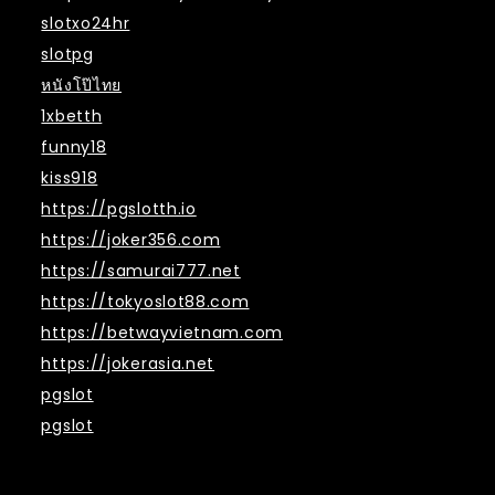
slotxo24hr
slotpg
หนังโป๊ไทย
1xbetth
funny18
kiss918
https://pgslotth.io
https://joker356.com
https://samurai777.net
https://tokyoslot88.com
https://betwayvietnam.com
https://jokerasia.net
pgslot
pgslot