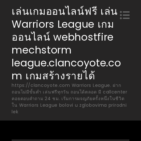
Skip
เล่นเกมออนไลน์ฟรี เล่น
to
Warriors League เกม
content
ออนไลน์ webhostfire
mechstorm
league.clancoyote.co
m เกมสร้างรายได้
https://clancoyote.com Warriors League. ฝาก
ถอนไม่มีขั้นต่ำ เล่นฟรีทุกวัน ถอนได้ตลอด มี callcenter
คอยตอบคำถาม 24 ชม. เริ่มการผจญภัยครั้งหนึ่งในชีวิต
ใน Warriors League bolovi u zglobovima prirodni
lek