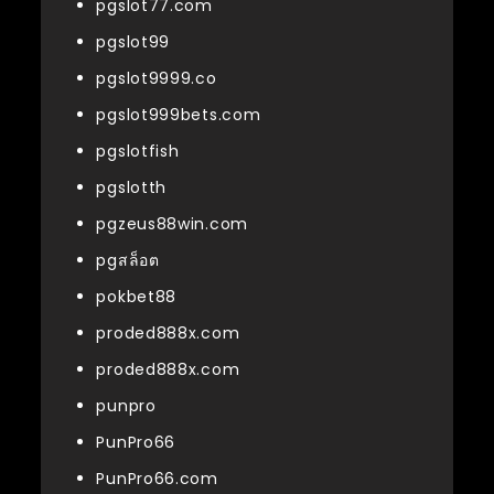
pgslot77.com
pgslot99
pgslot9999.co
pgslot999bets.com
pgslotfish
pgslotth
pgzeus88win.com
pgสล็อต
pokbet88
proded888x.com
proded888x.com
punpro
PunPro66
PunPro66.com