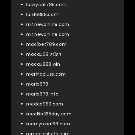
luckycat789.com
luis16888.com
m4newonline.com
m4newonline.com
mac1bet789.com
macau69 สมัคร
macau888.win
marinapluss.com
mario678
mario678.info
medee989.com
meekin365day.com
mercyrosa168.com
mmgoldsbets.com