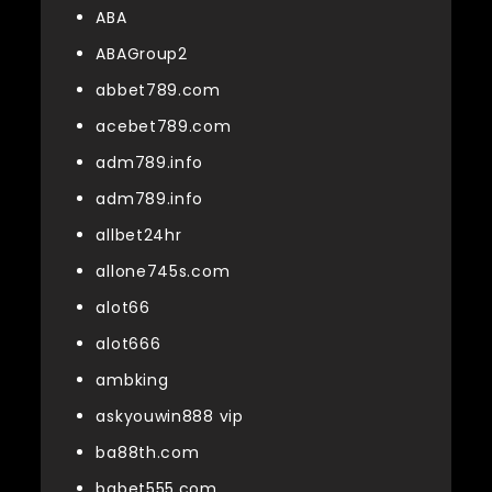
ABA
ABAGroup2
abbet789.com
acebet789.com
adm789.info
adm789.info
allbet24hr
allone745s.com
alot66
alot666
ambking
askyouwin888 vip
ba88th.com
babet555.com