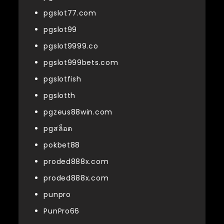
pgslot77.com
pgslot99
pgslot9999.co
pgslot999bets.com
pgslotfish
pgslotth
pgzeus88win.com
pgสล็อต
pokbet88
proded888x.com
proded888x.com
punpro
PunPro66