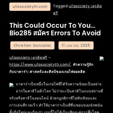
Tagged
ufasociety เครดิต
ufasocietyth.com
ฟรี
This Could Occur To You…
Bio285 สมัคร Errors To Avoid
ufasociety เครดิตฟรี
–
https://www.ufasocietyth.com/
.
ทำความรู้จัก
กับบาคาร่า: ศาสตร์และศิลป์ของเกมไพ่ยอดฮิต
บาคาร่าเป็นหนึ่งในเกมไพ่ที่ได้รับความนิยมเป็นอย่าง
มากในคาสิโนทั่วโลก ไม่ว่าจะเป็นคาสิโนแบบสถานที่
จริงหรือคาสิโนออนไลน์ ด้วยกฎกติกาที่ไม่ซับซ้อนและ
การเล่นที่รวดเร็ว ทำให้บาคาร่าเป็นที่ชื่นชอบของนักพนัน
ทั้งมือใหม่และมือเก่า เกมนี้ไม่ได้เป็นเพียงแค่การพึ่งโชค