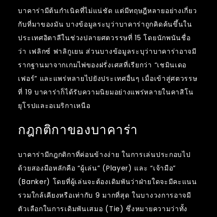
บาคาร่ามีต้นกำเนิดที่ไม่แน่ชัด แต่มีทฤษฎีหลายอย่างเกี่ยว
กับที่มาของมัน บางข้อมูลระบุว่าบาคาร่าถูกคิดค้นขึ้นใน
ประเทศอิตาลีในช่วงปลายศตวรรษที่ 15 โดยนักพนันชื่อ
ว่า เฟลิกซ์ ฟาลิกูเยน ส่วนบางข้อมูลระบุว่าบาคาร่าอาจมี
รากฐานมาจากเกมไพ่ของฝรั่งเศสที่เรียกว่า “เชมินเดอ
เฟอร์” และแพร่หลายไปยังประเทศอื่นๆ เมื่อเข้าสู่ศตวรรษ
ที่ 19 บาคาร่าก็ได้รับความนิยมอย่างแพร่หลายในคาสิโน
ยุโรปและอเมริกาเหนือ
กฎกติกาของบาคาร่า
บาคาร่ามีกฎกติกาที่ค่อนข้างง่าย ในการเล่นประกอบไป
ด้วยสองมือหลักคือ “ผู้เล่น” (Player) และ “เจ้ามือ”
(Banker) โดยที่ผู้เล่นจะต้องเดิมพันว่าฝ่ายใดจะมีคะแนน
รวมใกล้เคียงหรือเท่ากับ 9 มากที่สุด ในบางวงการอาจมี
ตัวเลือกในการเดิมพันเสมอ (Tie) ซึ่งหมายความว่าทั้ง