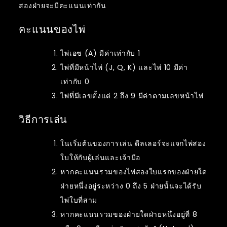
สองฝ่ายจะมีคะแนนเท่ากัน
คะแนนของไพ่
ไพ่เอซ (A) มีค่าเท่ากับ 1
ไพ่ที่มีหน้าไพ่ (J, Q, K) และไพ่ 10 มีค่า
เท่ากับ 0
ไพ่ที่มีเลขตั้งแต่ 2 ถึง 9 มีค่าตามเลขหน้าไพ่
วิธีการเล่น
ในเริ่มต้นของการเล่น ดีลเลอร์จะแจกไพ่สอง
ใบให้กับผู้เล่นและเจ้ามือ
หากคะแนนรวมของไพ่สองใบแรกของฝ่ายใด
ฝ่ายหนึ่งอยู่ระหว่าง 0 ถึง 5 ฝ่ายนั้นจะได้รับ
ไพ่ใบที่สาม
หากคะแนนรวมของฝ่ายใดฝ่ายหนึ่งอยู่ที่ 8