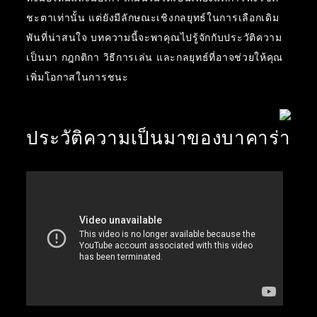
ชะตาเท่านั้น แต่ยังมีลักษณะเชิงกลยุทธ์ในการเลือกเดิม
พันที่น่าสนใจ บทความนี้จะพาคุณไปรู้จักกับประวัติความ
เป็นมา กฎกติกา วิธีการเล่น และกลยุทธ์ที่อาจช่วยให้คุณ
เพิ่มโอกาสในการชนะ
ประวัติความเป็นมาของบาคาร่า