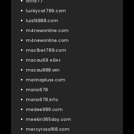
lotto77
luckycat789.com
luis16888.com
m4newonline.com
m4newonline.com
mac1bet789.com
macau69 สมัคร
macau888.win
marinapluss.com
mario678
mario678.info
medee989.com
meekin365day.com
mercyrosa168.com