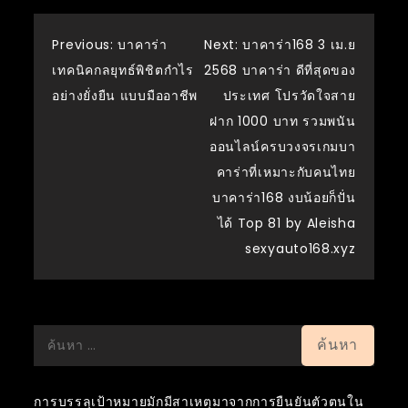
แนะแนว
Previous:
บาคาร่า
Next:
บาคาร่า168 3 เม.ย
เทคนิคกลยุทธ์พิชิตกำไร
2568 บาคาร่า ดีที่สุดของ
เรื่อง
อย่างยั่งยืน แบบมืออาชีพ
ประเทศ โปรวัดใจสาย
ฝาก 1000 บาท รวมพนัน
ออนไลน์ครบวงจรเกมบา
คาร่าที่เหมาะกับคนไทย
บาคาร่า168 งบน้อยก็ปั่น
ได้ Top 81 by Aleisha
sexyauto168.xyz
ค้นหา
สำหรับ:
การบรรลุเป้าหมายมักมีสาเหตุมาจากการยืนยันตัวตนใน