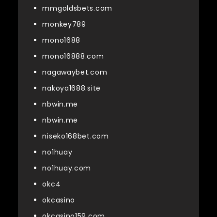
mmgoldsbets.com
monkey789
mono1688
mono16888.com
nagawaybet.com
nakoya1688.site
nbwin.me
nbwin.me
niseko168bet.com
no1huay
no1huay.com
okc4
okcasino
okcasino159.com