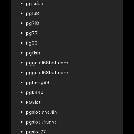
pg สล็อต
pg168
pg718
pg77
Pg99
pgfish
pggold168bet.com
pggold168bet.com
pgheng99
pgk44b
PGSlot
pgslot ทางเข้า
pgslot เว็บตรง
pgslot77