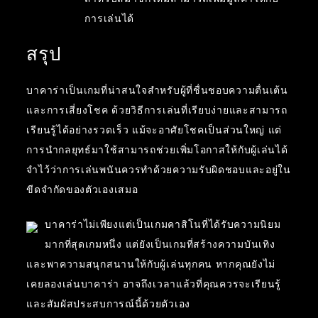
การเล่นได้
สรุป
บาคาร่าเป็นเกมที่น่าสนใจสำหรับผู้ที่ชื่นชอบความตื่นเต้น
และการเสี่ยงโชค ด้วยวิธีการเล่นที่เรียบง่ายและสามารถ
เรียนรู้ได้อย่างรวดเร็ว แม้จะอาศัยโชคเป็นส่วนใหญ่ แต่
การนำกลยุทธ์มาใช้สามารถช่วยเพิ่มโอกาสให้กับผู้เล่นได้
จำไว้ว่าการเล่นพนันควรทำด้วยความรับผิดชอบและอยู่ใน
ขีดจำกัดของตัวเองเสมอ
บาคาร่าไม่เพียงแต่เป็นเกมคาสิโนที่ได้รับความนิยม
มากที่สุดเกมหนึ่ง แต่ยังเป็นเกมที่สร้างความบันเทิง
และพาความสนุกสนานให้กับผู้เล่นทุกคน หากคุณยังไม่
เคยลองเล่นบาคาร่า อาจถึงเวลาแล้วที่คุณควรจะเรียนรู้
และสัมผัสประสบการณ์นี้ด้วยตัวเอง