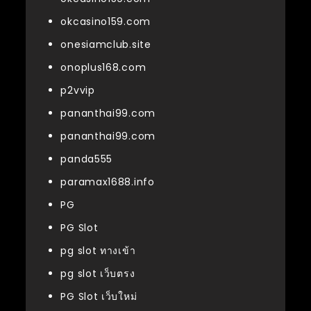
okcasino159.com
onesiamclub.site
onoplus168.com
p2vvip
pananthai99.com
pananthai99.com
panda555
paramax1688.info
PG
PG Slot
pg slot ทางเข้า
pg slot เว็บตรง
PG Slot เว็บใหม่