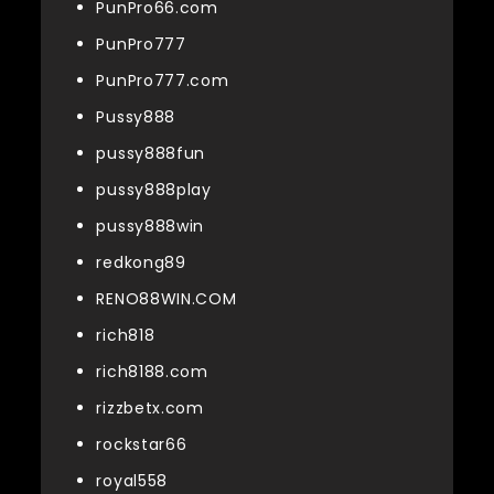
PunPro66.com
PunPro777
PunPro777.com
Pussy888
pussy888fun
pussy888play
pussy888win
redkong89
RENO88WIN.COM
rich818
rich8188.com
rizzbetx.com
rockstar66
royal558