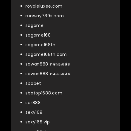
royaleluxee.com
runway789s.com
sagame
sagame168
sagame168th
sagame168th.com
sawan888 ทดลองเล่น
sawan888 ทดลองเล่น
sbobet
sbotop1688.com
scr888
sexy168
sexy168.vip