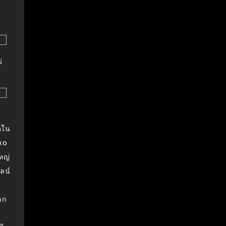
่
ง
ดใน
xo
หญ่
ไลน์
ลก