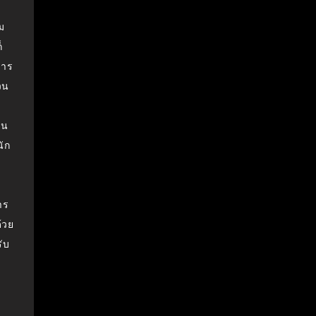
่ม
็
การ
วน
ใน
นัก
น
การ
้วย
ับ