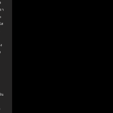
ง
เรา
ะ
ัส
น
่ง
ง
พัน
็