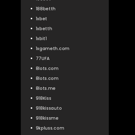
188betth
1xbet
1xbetth
1xbit1
1xgameth.com
77UFA
8lots.com
8lots.com
8lots.me
918Kiss
918kissauto
918kissme
9kpluss.com