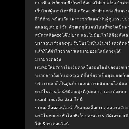
สมาชิกเก่าก็ตาม ซึ่งก็หาได้อย่างไม่ยากเย็นเข้าผ่า
เว็บไซต์ผู้แทนใดๆก็ได้ หรือจะเข้าผ่านทางเว็บตรง
ก็ได้ด้วยเหมือนกัน เพราะว่ามีแอดไม่นผู้ดูแลระบบ
ดูแลอยู่เสมอ 1 วัน ด้วยเหตุนั้นคนไหนที่พอใจเป็นพ
สมัครสล็อตxoได้ไม่ยาก และไม่มีอะไรให้ต้องลังเล 
ปรารถนาร่วมลงทุน รับโปรโมชั่นเงินฟรี เครดิตฟร
แล้วก็ได้กำไรจากการเล่นเกมออนไลน์ต่างๆได้
มากมายต่อวัน
เกมที่มีให้บริการในเว็บคาสิโนออนไลน์ของพวกเร
หากกล่าวถึงเว็บ slotxo ที่ขึ้นชื่อว่าเป็นสุดยอดเว็บผู
บริการแล้วก็เป็นศูนย์รวมเกมการพนันออนไลน์แล้ว
คาสิโนออนไลน์ที่มีเกมสูงที่สุดแล้ว อาจจะต้องขอ
แนะนำเกมเด็ด ดังต่อไปนี้
• เกมสล็อตออนไลน์ เป็นเกมสล็อตxoสุดคลาสสิก
คาสิโนทุกแห่งทั่วโลกที่เว็บของพวกเราได้เอามาเป
ให้บริการออนไลน์