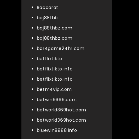
Baccarat
baj88thb
baj88thbz.com
baj88thbz.com
bar4game24hr.com
betflixtikto
betflixtikto.info
betflixtikto.info
betm4vip.com
betwin6666.com
betworld369hot.com
betworld369hot.com
bluewin8888.info