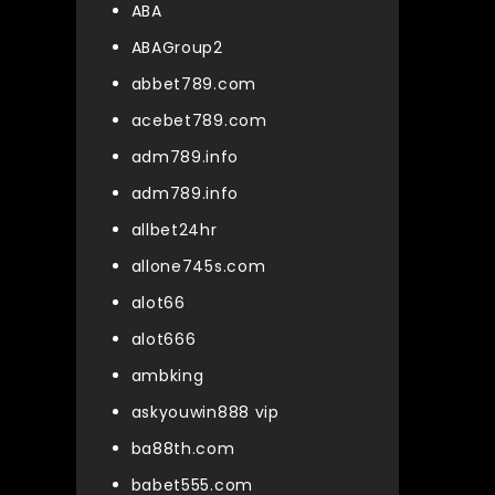
ABA
ABAGroup2
abbet789.com
acebet789.com
adm789.info
adm789.info
allbet24hr
allone745s.com
alot66
alot666
ambking
askyouwin888 vip
ba88th.com
babet555.com