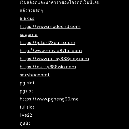
เว็บสล็อตและบาคาร่าของโครตดีเว็บนี้เล่น
แล้วรวยจัดๆ
918kiss
https://www.madoohd.com
sagame
https://joker123auto.com
http://www.movie87hd.com
https://www.pussy888play.com
https://pussy888win.com
sexybaccarat
pg slot
pgslot
https://www.pgheng99.me
fullslot
live22
ดูหนัง