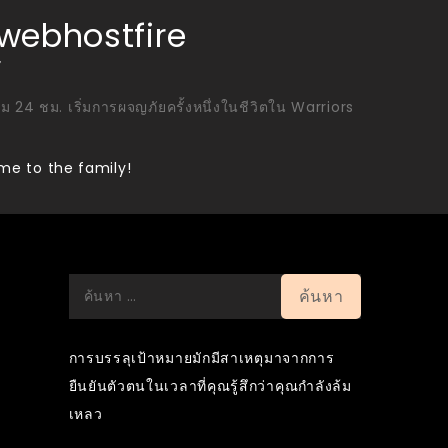
 webhostfire
้
24 ชม. เริ่มการผจญภัยครั้งหนึ่งในชีวิตใน Warriors
e to the family!
ค้นหา
สำหรับ:
การบรรลุเป้าหมายมักมีสาเหตุมาจากการ
ยืนยันตัวตนในเวลาที่คุณรู้สึกว่าคุณกำลังล้ม
เหลว