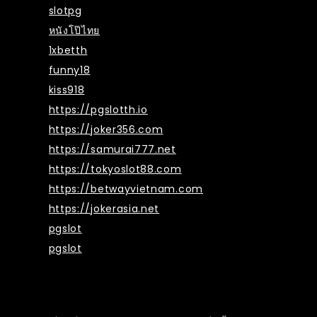
slotpg
หนังโป๊ไทย
1xbetth
funny18
kiss918
https://pgslotth.io
https://joker356.com
https://samurai777.net
https://tokyoslot88.com
https://betwayvietnam.com
https://jokerasia.net
pgslot
pgslot