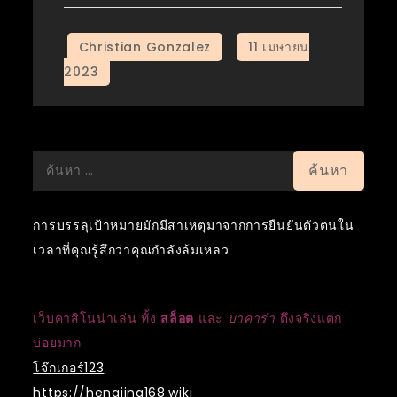
ค้นหา
สำหรับ:
การบรรลุเป้าหมายมักมีสาเหตุมาจากการยืนยันตัวตนใน
เวลาที่คุณรู้สึกว่าคุณกำลังล้มเหลว
เว็บคาสิโนน่าเล่น ทั้ง
สล็อต
และ
บาคาร่า
ตึงจริงแตก
บ่อยมาก
โจ๊กเกอร์123
https://hengjing168.wiki