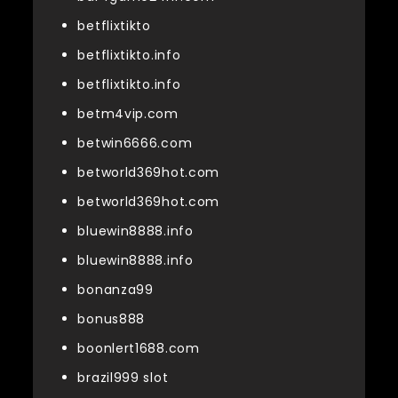
betflixtikto
betflixtikto.info
betflixtikto.info
betm4vip.com
betwin6666.com
betworld369hot.com
betworld369hot.com
bluewin8888.info
bluewin8888.info
bonanza99
bonus888
boonlert1688.com
brazil999 slot