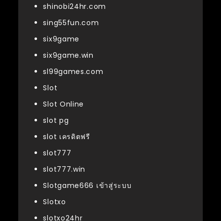
shinobi24hr.com
sing55fun.com
six9game
six9game.win
sl99games.com
Slot
Slot Online
slot pg
slot เครดิตฟรี
slot777
slot777.win
Slotgame666 เข้าสู่ระบบ
Slotxo
slotxo24hr