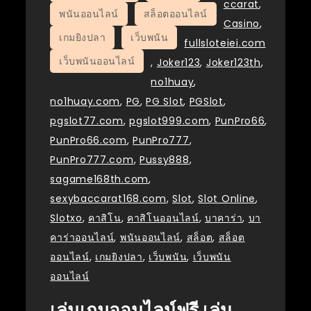
ccarat
,
พนันออนไลน์
สล็อตออนไลน์
Casino
,
เกมยิงปลา
เว็บพนัน
fullsloteiei.com
เว็บพนันออนไลน์
,
Joker123
,
Joker123th
,
no1huay
,
no1huay.com
,
PG
,
PG Slot
,
PGSlot
,
pgslot77.com
,
pgslot999.com
,
PunPro66
,
PunPro66.com
,
PunPro777
,
PunPro777.com
,
Pussy888
,
sagame168th.com
,
sexybaccarat168.com
,
Slot
,
Slot Online
,
Slotxo
,
คาสิโน
,
คาสิโนออนไลน์
,
บาคาร่า
,
บา
คาร่าออนไลน์
,
พนันออนไลน์
,
สล็อต
,
สล็อต
ออนไลน์
,
เกมยิงปลา
,
เว็บพนัน
,
เว็บพนัน
ออนไลน์
เล่นเกมออนไลน์ฟรี เล่น