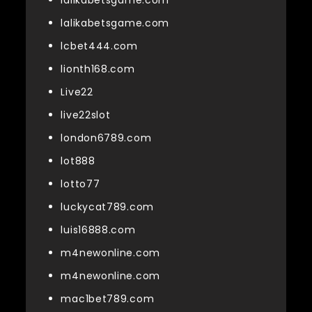
lalikabetsgame.com
lalikabetsgame.com
lcbet444.com
lionth168.com
Live22
live22slot
london6789.com
lot888
lotto77
luckycat789.com
luis16888.com
m4newonline.com
m4newonline.com
mac1bet789.com