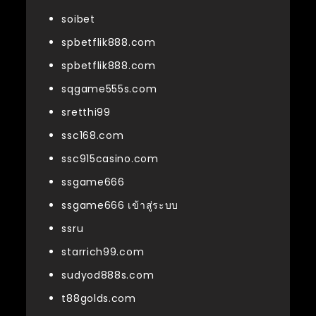
soibet
spbetflik888.com
spbetflik888.com
sqgame555s.com
sretthi99
ssc168.com
ssc915casino.com
ssgame666
ssgame666 เข้าสู่ระบบ
ssru
starrich99.com
sudyod888s.com
t88golds.com