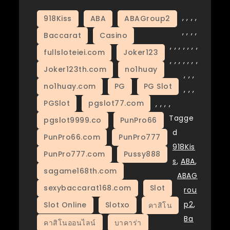
,
,
,
,
918Kiss
ABA
ABAGroup2
,
,
,
,
Baccarat
Casino
,
,
,
,
,
,
,
fullsloteiei.com
Joker123
,
,
,
,
,
,
,
Joker123th.com
no1huay
,
,
,
no1huay.com
PG
PG Slot
,
,
,
PGSlot
pgslot77.com
,
,
,
,
Tagge
pgslot9999.co
PunPro66
d
PunPro66.com
PunPro777
918Kis
PunPro777.com
Pussy888
s
,
ABA
,
sagame168th.com
ABAG
sexybaccarat168.com
Slot
rou
p2
,
Slot Online
Slotxo
คาสิโน
Ba
คาสิโนออนไลน์
บาคาร่า