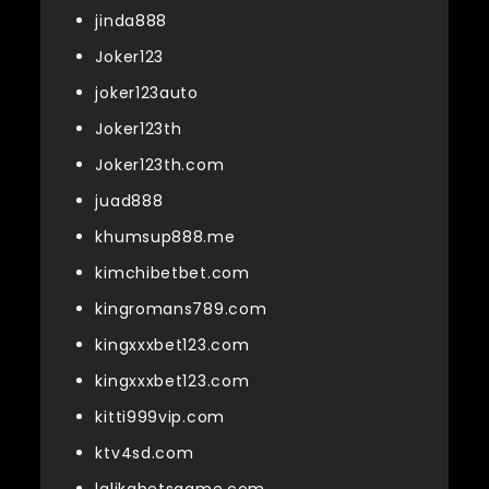
jinda888
Joker123
joker123auto
Joker123th
Joker123th.com
juad888
khumsup888.me
kimchibetbet.com
kingromans789.com
kingxxxbet123.com
kingxxxbet123.com
kitti999vip.com
ktv4sd.com