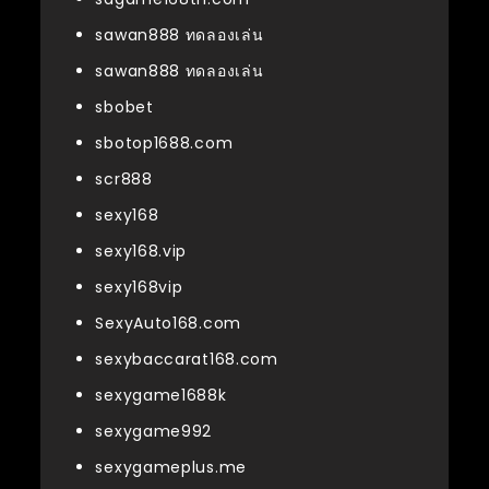
sawan888 ทดลองเล่น
sawan888 ทดลองเล่น
sbobet
sbotop1688.com
scr888
sexy168
sexy168.vip
sexy168vip
SexyAuto168.com
sexybaccarat168.com
sexygame1688k
sexygame992
sexygameplus.me