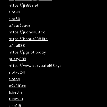
https://jin55.net
slot99
slot66
สล็อตเว็บตรง
https://judhai168.co
https://bonus888.life
สล็อต888
https://pgslot.today
pussy888
https://www.sexyauto168.xyz
slotxo24hr
slotpg
หนังโป๊ไทย
1xbetth
funny18
kiss918