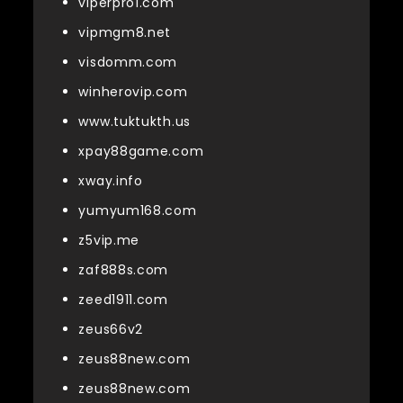
viperpro1.com
vipmgm8.net
visdomm.com
winherovip.com
www.tuktukth.us
xpay88game.com
xway.info
yumyum168.com
z5vip.me
zaf888s.com
zeed1911.com
zeus66v2
zeus88new.com
zeus88new.com