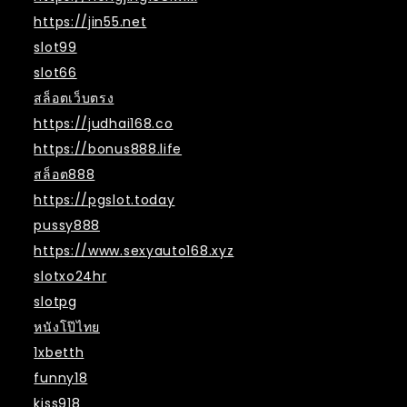
https://jin55.net
slot99
slot66
สล็อตเว็บตรง
https://judhai168.co
https://bonus888.life
สล็อต888
https://pgslot.today
pussy888
https://www.sexyauto168.xyz
slotxo24hr
slotpg
หนังโป๊ไทย
1xbetth
funny18
kiss918