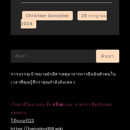
ค้นหา
สำหรับ:
การบรรลุเป้าหมายมักมีสาเหตุมาจากการยืนยันตัวตนใน
เวลาที่คุณรู้สึกว่าคุณกำลังล้มเหลว
เว็บคาสิโนน่าเล่น ทั้ง
สล็อต
และ
บาคาร่า
ตึงจริงแตก
บ่อยมาก
โจ๊กเกอร์123
https://hengjing168.wiki