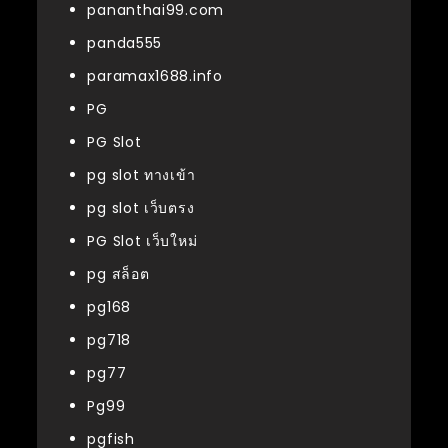
pananthai99.com
panda555
paramax1688.info
PG
PG Slot
pg slot ทางเข้า
pg slot เว็บตรง
PG Slot เว็บใหม่
pg สล็อต
pg168
pg718
pg77
Pg99
pgfish