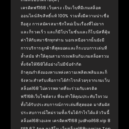
เครดิตฟรี168 เว็บตรง เป็นเว็บที่มีเกมสล็อต
ออนไลน์ลิขสิทธิ์แท้ 100% รวมทั้งมีความน่าเชื่อ
ถือสูง การสมัครสมาชิกใหม่เป็นเรื่องที่ไม่ยาก
และก็รวดเร็ว และก็มีโปรโมชั่นและก็โบนัสที่คุ้ม
ค่าให้กับสมาชิกทุกท่าน นอกเหนือจากนั้นยังมี
การบริการลูกค้าที่สุดยอดและก็ระบบการเล่นที่
ล้ำสมัย ทำให้คุณสามารถเพลินกับเกมสล็อตรวม
ทั้งจัดให้168ได้อย่างไม่มีข้อจำกัด
ถ้าคุณกำลังมองหาแหล่งความเพลิดเพลินและก็
จังหวะสำหรับเพื่อการได้กำไรกล้วยๆจากเกมเว็บ
สล็อต168 ไม่ควรพลาดที่จะร่วมกับเครดิต
ฟรี168เว็บไซต์ตรง ที่จะทำให้คุณประทับใจรวม
ทั้งได้รับประสบการณ์การเล่นที่สุดยอด มาสัมผัส
ประสบการณ์ใหม่รวมทั้งเริ่มได้กำไรได้แล้ววันนี้
สล็อต168วอเลท เครดิตฟรี168 judhai168.vip 8
SEP 67 Asa คาสิโน เว็บสล็อต168แจกบ่อย Top