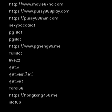
http://www.movie87hd.com
https://www.pussy888play.com
https://pussy888win.com
sexybaccarat
pg slot
pgslot
https://www.pgheng99.me
fullslot
live22
ดูหนัง
ดูหนังออนไลน์
ดูหนังฟรี
faro168
https://hongkong456.me
slot66