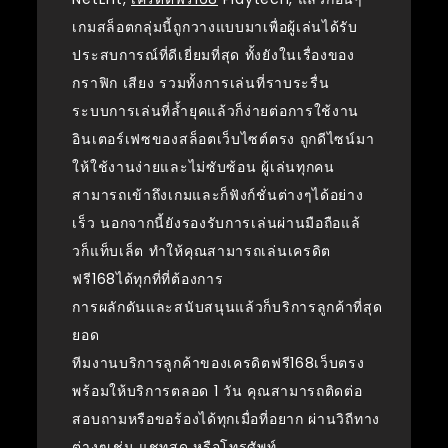
เกมสล็อตกลุ่มนี้ถูกวางแบบมาเพื่อผู้เล่นได้รับ
ประสบการณ์ที่ดีเยี่ยมที่สุด ทั้งยังในเรื่องของ
กราฟิก เสียง รวมทั้งการเล่นที่ราบระรื่น
ระบบการเล่นที่ล้ำยุคแล้วก็ง่ายต่อการใช้งาน
อินเตอร์เฟซของสล็อตเว็บไซต์ตรง ถูกดีไซน์มา
ให้ใช้งานง่ายและไม่ซับซ้อน ผู้เล่นทุกคน
สามารถเข้าถึงเกมและก็ฟังก์ชั่นต่างๆได้อย่าง
เร็ว นอกจากนี้ยังรองรับการเล่นผ่านมือถือแล้
วก็แท็บเล็ต ทำให้คุณสามารถเล่นเครดิต
ฟรี168ได้ทุกที่ที่ต้องการ
การผลักดันและสนับสนุนแล้วก็บริการลูกค้าที่สุด
ยอด
ทีมงานบริการลูกค้าของเครดิตฟรี168เว็บตรง
พร้อมให้บริการตลอด 1 วัน คุณสามารถติดต่อ
สอบถามหรือขอร้องได้ทุกเมื่อที่อยาก ผ่านวิถีทาง
ต่างๆเช่น แชทสด หรือโทรศัพท์