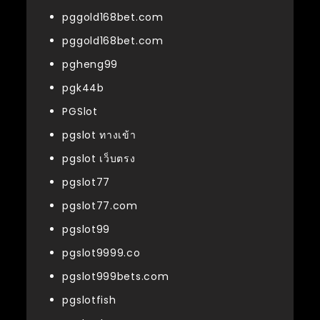
pggold168bet.com
pggold168bet.com
pgheng99
pgk44b
PGSlot
pgslot ทางเข้า
pgslot เว็บตรง
pgslot77
pgslot77.com
pgslot99
pgslot9999.co
pgslot999bets.com
pgslotfish