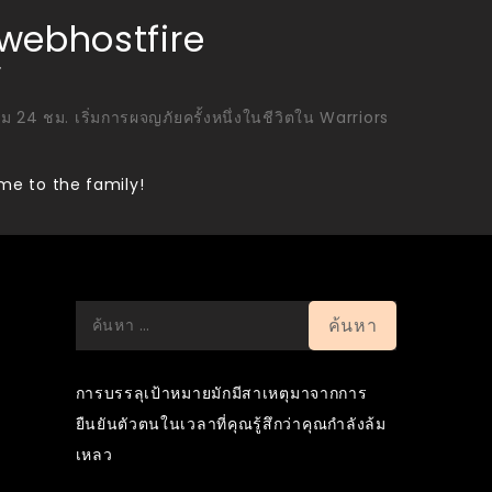
 webhostfire
้
24 ชม. เริ่มการผจญภัยครั้งหนึ่งในชีวิตใน Warriors
e to the family!
ค้นหา
สำหรับ:
การบรรลุเป้าหมายมักมีสาเหตุมาจากการ
ยืนยันตัวตนในเวลาที่คุณรู้สึกว่าคุณกำลังล้ม
เหลว