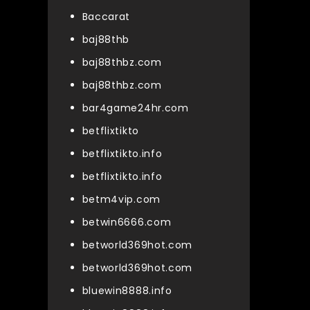
Baccarat
baj88thb
baj88thbz.com
baj88thbz.com
bar4game24hr.com
betflixtikto
betflixtikto.info
betflixtikto.info
betm4vip.com
betwin6666.com
betworld369hot.com
betworld369hot.com
bluewin8888.info