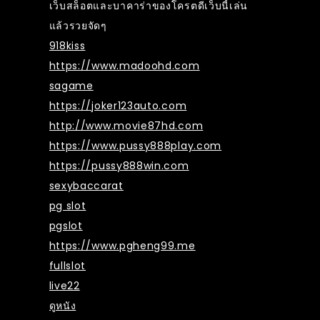
เว็บสล็อตและบาคาร่าของโครตดีเว็บนี้เล่น
แล้วรวยจัดๆ
918kiss
https://www.madoohd.com
sagame
https://joker123auto.com
http://www.movie87hd.com
https://www.pussy888play.com
https://pussy888win.com
sexybaccarat
pg slot
pgslot
https://www.pgheng99.me
fullslot
live22
ดูหนัง