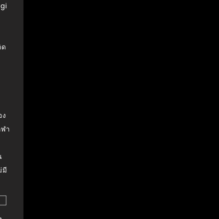
ugi
ี
ิด
อง
กีฬา
น
่มี