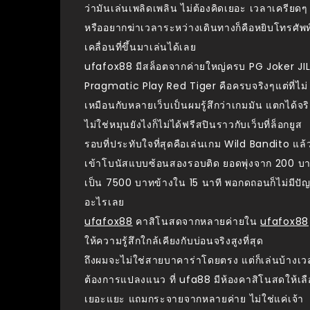
ว่ามันเล่นเพลิดเพลิน ไม่ต้องคิดเยอะ เวลาเครียดๆ
หรืออยากฆ่าเวลาระหว่างเดินทางก็คือหยิบโทรศัพท
เคลื่อนที่ขึ้นมาเล่นได้เลย
ufafox88 มีสล็อตจากค่ายใหญ่ครบ PG Joker JIL
Pragmatic Play Red Tiger คือครบจริงๆแต่ที่ไม่
เหมือนกับหลายเว็บเป็นผมรู้สึกว่าเกมมัน แตกได้จริ
ไม่ใช่หมุนยังไงก็ไม่ได้ฟรีสปินราวกับเว็บที่ล็อกยูส
รอบที่ประทับใจที่สุดคือเล่นเกม Wild Bandito แล้
เข้าโบนัสแบบซ้อนสองรอบติด ยอดพุ่งจาก 200 บ
เป็น 7500 บาทข้างใน 15 นาที พอกดถอนก็ไม่มีปั
อะไรเลย
ufafox88
คาสิโนสดจากหลายค่ายใน
ufafox88
ให้ความรู้สึกใกล้เคียงกับบ่อนจริงสูงที่สุด
ถึงผมจะไม่ใช่สายบาคาร่าโดยตรง แต่ก็เล่นบ้างเว
ต้องการแปลงแนว ที่ ufa88 มีห้องคาสิโนสดให้เลื
เยอะแยะ แถมกระจายจากหลายค่าย ไม่ใช่แค่เจ้า