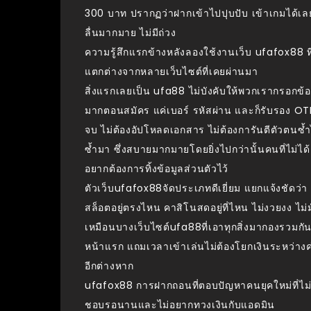
300 บาท ปรากฏว่าฝากเข้าไปปุบปับ เข้าเกมได้เล
ลื่นมากมาย ไม่มีถ่วง
ความรู้สึกแรกข้างหลังลองใช้งานเว็บ ufafox88 ที
แตกต่างจากหลายเว็บไซต์ที่เคยผ่านมา
สิ่งแรกเลยเป็น ufa88 ไม่บังคับให้พวกเรากรอกข้อ
มากตอนสมัคร แค่เบอร์ รหัสผ่าน และก็รับรอง OT
จบ ไม่ต้องอัปโหลดเอกสาร ไม่ต้องการันตีตัวตนซ้
ซ้ำมา ซึ่งสบายมากมายโดยยิ่งไปกว่านั้นคนที่ไม่ได้
อยากต้องการทิ้งข้อมูลส่วนตัวไว้
ตัวเว็บufafox88จัดประเภทดีเยี่ยม แยกแจ้งชัดว่า
สล็อตอยู่ตรงไหน คาสิโนสดอยู่ที่ไหน ไม่งวยงง ไม่ม
เหมือนบางเว็บไซต์ufa88ที่เอาทุกสิ่งมากองรวมกัน
หน้าแรก แถมเวลาเข้าเล่นไม่ต้องโยกเงินระหว่างค
อีกต่างหาก
ufafox88 การฝากถอนที่ตอบปัญหาคนยุคใหม่ที่ไม
ชอบรอนานและไม่อยากทวงเงินกับแอดมิน