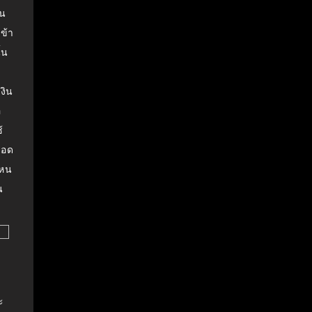
โน
ข้า
้น
งิน
อ
้
ยอด
ไหน
น
ะ