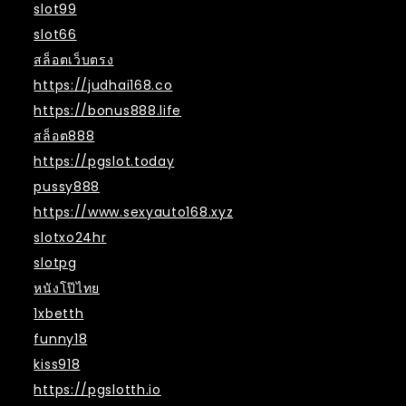
slot99
slot66
สล็อตเว็บตรง
https://judhai168.co
https://bonus888.life
สล็อต888
https://pgslot.today
pussy888
https://www.sexyauto168.xyz
slotxo24hr
slotpg
หนังโป๊ไทย
1xbetth
funny18
kiss918
https://pgslotth.io