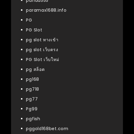
panda555
paramax1688.info
PG
PG Slot
pg slot ทางเข้า
pg slot เว็บตรง
PG Slot เว็บใหม่
pg สล็อต
pg168
pg718
pg77
Pg99
pgfish
pggold168bet.com