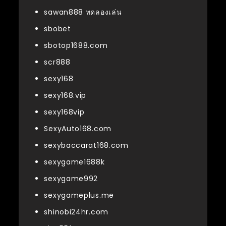
sawan888 ทดลองเล่น
sbobet
sbotop1688.com
scr888
sexy168
sexy168.vip
sexy168vip
SexyAuto168.com
sexybaccarat168.com
sexygame1688k
sexygame992
sexygameplus.me
shinobi24hr.com