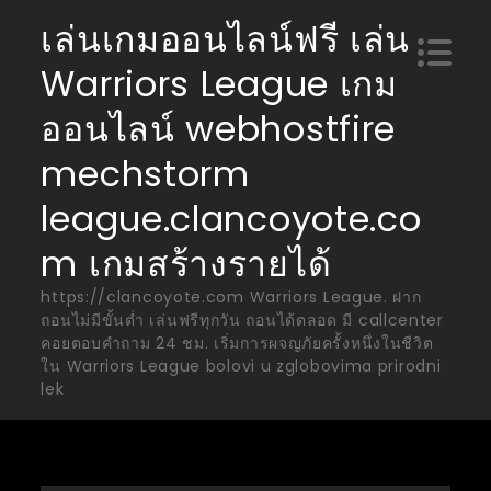
Skip
เล่นเกมออนไลน์ฟรี เล่น
to
Warriors League เกม
content
ออนไลน์ webhostfire
mechstorm
league.clancoyote.co
m เกมสร้างรายได้
https://clancoyote.com Warriors League. ฝาก
ถอนไม่มีขั้นต่ำ เล่นฟรีทุกวัน ถอนได้ตลอด มี callcenter
คอยตอบคำถาม 24 ชม. เริ่มการผจญภัยครั้งหนึ่งในชีวิต
ใน Warriors League bolovi u zglobovima prirodni
lek