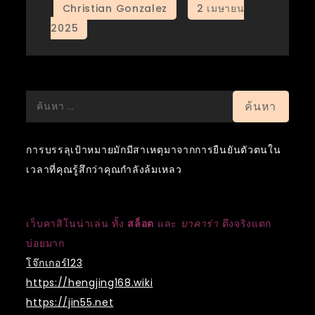
ค้นหา
สำหรับ:
การบรรลุเป้าหมายมักมีสาเหตุมาจากการยืนยันตัวตนใน
เวลาที่คุณรู้สึกว่าคุณกำลังล้มเหลว
เว็บคาสิโนน่าเล่น ทั้ง
สล็อต
และ
บาคาร่า
ตึงจริงแตก
บ่อยมาก
โจ๊กเกอร์123
https://hengjing168.wiki
https://jin55.net