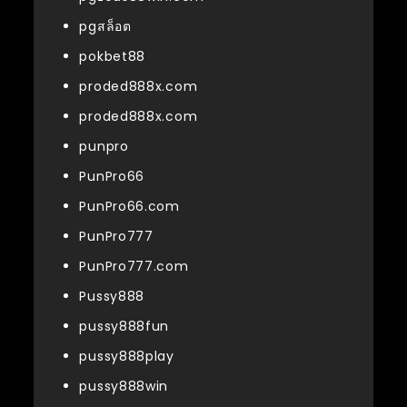
pgสล็อต
pokbet88
proded888x.com
proded888x.com
punpro
PunPro66
PunPro66.com
PunPro777
PunPro777.com
Pussy888
pussy888fun
pussy888play
pussy888win