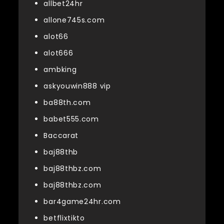
allbet24hr
allone745s.com
alot66
alot666
ambking
askyouwin888 vip
ba88th.com
babet555.com
Baccarat
baj88thb
baj88thbz.com
baj88thbz.com
bar4game24hr.com
betflixtikto