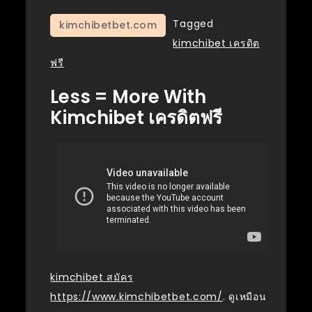
Tagged
kimchibetbet.com
kimchibet เครดิต
ฟรี
Less = More With
Kimchibet เครดิตฟรี
kimchibet สมัคร
https://www.kimchibetbet.com/
.
ดูเหมือน