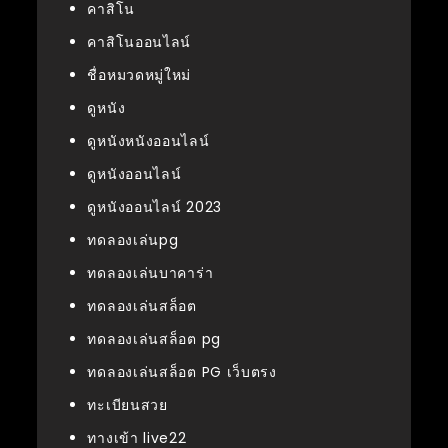
คาสิโน
คาสิโนออนไลน์
ชื่อหมวดหมู่ใหม่
ดูหนัง
ดูหนังหนังออนไลน์
ดูหนังออนไลน์
ดูหนังออนไลน์ 2023
ทดลองเล่นpg
ทดลองเล่นบาคาร่า
ทดลองเล่นสล็อต
ทดลองเล่นสล็อต pg
ทดลองเล่นสล็อต PG เว็บตรง
ทะเบียนสวย
ทางเข้า live22