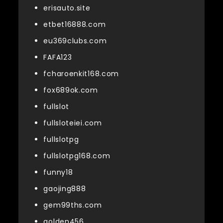
erisauto.site
etbet16888.com
eu369clubs.com
FAFA123
fcharoenkit168.com
fox689ok.com
fullslot
fullsloteiei.com
fullslotpg
fullslotpg168.com
funny18
gaojing888
gem99ths.com
golden456