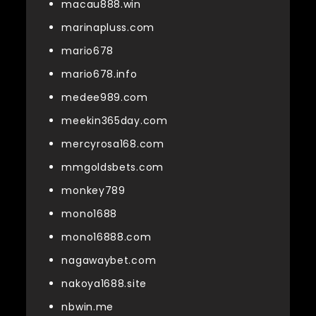
macau888.win
marinapluss.com
mario678
mario678.info
medee989.com
meekin365day.com
mercyrosa168.com
mmgoldsbets.com
monkey789
mono1688
mono16888.com
nagawaybet.com
nakoya1688.site
nbwin.me