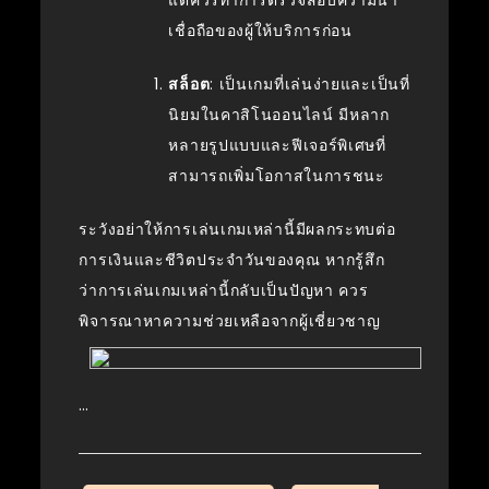
แต่ควรทำการตรวจสอบความน่า
เชื่อถือของผู้ให้บริการก่อน
สล็อต
: เป็นเกมที่เล่นง่ายและเป็นที่
นิยมในคาสิโนออนไลน์ มีหลาก
หลายรูปแบบและฟีเจอร์พิเศษที่
สามารถเพิ่มโอกาสในการชนะ
ระวังอย่าให้การเล่นเกมเหล่านี้มีผลกระทบต่อ
การเงินและชีวิตประจำวันของคุณ หากรู้สึก
ว่าการเล่นเกมเหล่านี้กลับเป็นปัญหา ควร
พิจารณาหาความช่วยเหลือจากผู้เชี่ยวชาญ
…