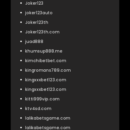
Joker123
joker123auto
Joker123th
Joker123th.com
juad888
khumsup888.me
kimchibetbet.com
kingromans789.com
kingxxxbet123.com
kingxxxbet123.com
kitti999vip.com
ktv4sd.com
lalikabetsgame.com
lalikabetsgame.com