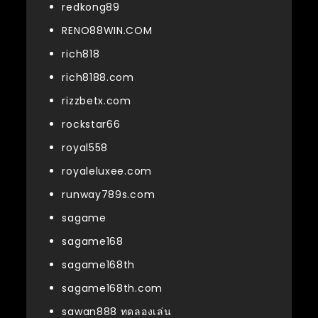
redkong89
RENO88WIN.COM
rich818
rich8188.com
rizzbetx.com
rockstar66
royal558
royaleluxee.com
runway789s.com
sagame
sagame168
sagame168th
sagame168th.com
sawan888 ทดลองเล่น