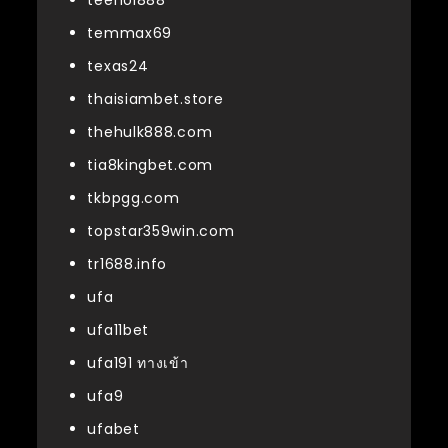
teenoi888
temmax69
texas24
thaisiambet.store
thehulk888.com
tia8kingbet.com
tkbpgg.com
topstar359win.com
tr1688.info
ufa
ufa11bet
ufa191 ทางเข้า
ufa9
ufabet