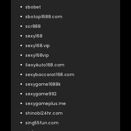
sbobet
sbotop1688.com
scr888
sexy168
sexy168.vip
sexy168vip
SexyAuto168.com
sexybaccarat168.com
sexygame1688k
sexygame992
sexygameplus.me
shinobi24hr.com
sing55fun.com