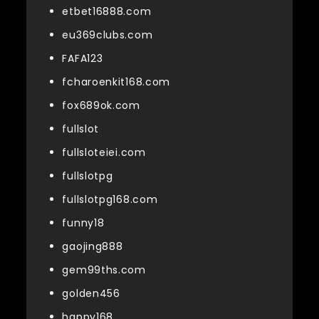
etbet16888.com
eu369clubs.com
FAFA123
fcharoenkit168.com
fox689ok.com
fullslot
fullsloteiei.com
fullslotpg
fullslotpg168.com
funny18
gaojing888
gem99ths.com
golden456
happy168