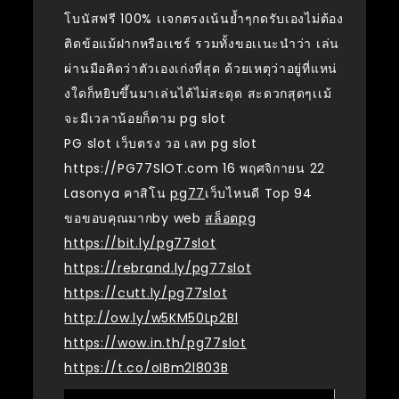
โบนัสฟรี 100% เเจกตรงเน้นย้ำๆกดรับเองไม่ต้อง
ติดข้อแม้ฝากหรือเเชร์ รวมทั้งขอเเนะนำว่า เล่น
ผ่านมือคิดว่าตัวเองเก่งที่สุด ด้วยเหตุว่าอยู่ที่แหน่
งใดก็หยิบขึ้นมาเล่นได้ไม่สะดุด สะดวกสุดๆเเม้
จะมีเวลาน้อยก็ตาม pg slot
PG slot เว็บตรง วอ เลท pg slot
https://PG77SlOT.com 16 พฤศจิกายน 22
Lasonya คาสิโน
pg77
เว็บไหนดี Top 94
ขอขอบคุณมากby web
สล็อตpg
https://bit.ly/pg77slot
https://rebrand.ly/pg77slot
https://cutt.ly/pg77slot
http://ow.ly/w5KM50Lp2Bl
https://wow.in.th/pg77slot
https://t.co/oIBm2l803B