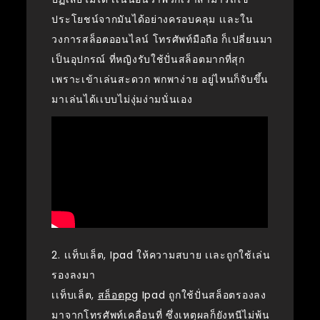
ประโยชน์จากมันได้อย่างครอบคลุม เเละใน
วงการสล็อตออนไลน์ โทรศัพท์มือถือ ก็เปลี่ยนมา
เป็นอุปกรณ์ ที่หญิงรับใช้ปั่นสล็อตมากที่สุก
เพราะเข้าเล่นสะดวก พกพาง่าย อยู่ไหนก็จับขึ้น
มาเล่นได้เเบบไม่งุ่มง่ามนั่นเอง
2. เเท็บเล็ต, Ipad ให้ความสบาย เเละถูกใช้เล่น
รองลงมา
เเท็บเล็ต,
สล็อตpg
Ipad ถูกใช้ปั่นสล็อตรองลง
มาจากโทรศัพท์เคลื่อนที่ ซึ่งเหตุผลก็ยังหนีไม่พ้น