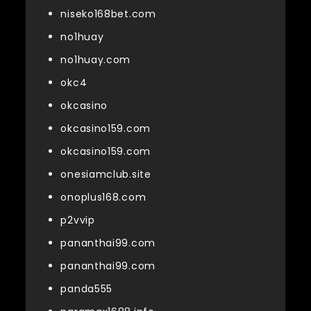
niseko168bet.com
no1huay
no1huay.com
okc4
okcasino
okcasino159.com
okcasino159.com
onesiamclub.site
onoplus168.com
p2vvip
pananthai99.com
pananthai99.com
panda555