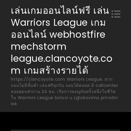
Skip
เล่นเกมออนไลน์ฟรี เล่น
to
Warriors League เกม
content
ออนไลน์ webhostfire
mechstorm
league.clancoyote.co
m เกมสร้างรายได้
https://clancoyote.com Warriors League. ฝาก
ถอนไม่มีขั้นต่ำ เล่นฟรีทุกวัน ถอนได้ตลอด มี callcenter
คอยตอบคำถาม 24 ชม. เริ่มการผจญภัยครั้งหนึ่งในชีวิต
ใน Warriors League bolovi u zglobovima prirodni
lek