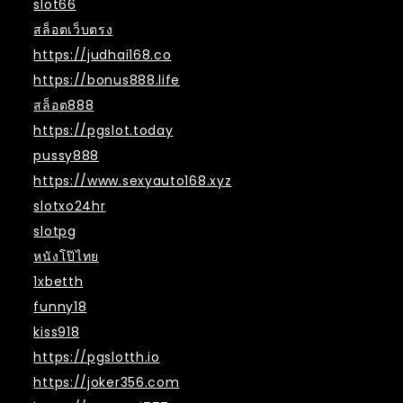
slot66
สล็อตเว็บตรง
https://judhai168.co
https://bonus888.life
สล็อต888
https://pgslot.today
pussy888
https://www.sexyauto168.xyz
slotxo24hr
slotpg
หนังโป๊ไทย
1xbetth
funny18
kiss918
https://pgslotth.io
https://joker356.com