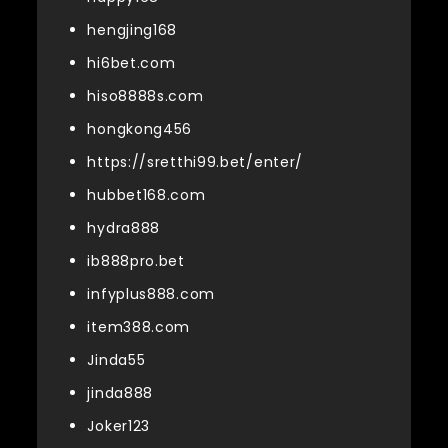
hengjing168
hi6bet.com
hiso8888s.com
hongkong456
https://sretthi99.bet/enter/
hubbet168.com
hydra888
ib888pro.bet
infyplus888.com
item388.com
Jinda55
jinda888
Joker123