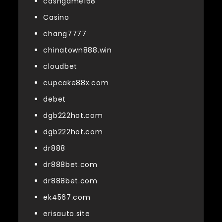
cashgame168
Casino
chang7777
chinatown888.win
cloudbet
cupcake88x.com
debet
dgb222hot.com
dgb222hot.com
dr888
dr888bet.com
dr888bet.com
ek4567.com
erisauto.site