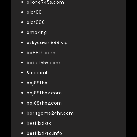
allone745s.com
alot66
alot666
ambking
askyouwin888 vip
ba88th.com
babet555.com
Baccarat
baj88thb
baj88thbz.com
baj88thbz.com
bar4game24hr.com
betflixtikto
betflixtikto.info