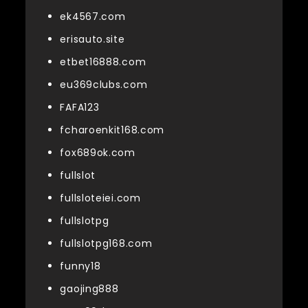
ek4567.com
erisauto.site
etbet16888.com
eu369clubs.com
FAFA123
fcharoenkit168.com
fox689ok.com
fullslot
fullsloteiei.com
fullslotpg
fullslotpg168.com
funny18
gaojing888