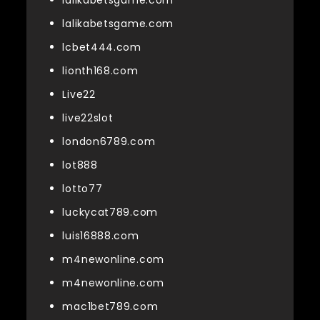
lalikabetsgame.com
lalikabetsgame.com
lcbet444.com
lionth168.com
Live22
live22slot
london6789.com
lot888
lotto77
luckycat789.com
luis16888.com
m4newonline.com
m4newonline.com
mac1bet789.com