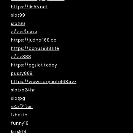
https://jin55.net
slot99
slot66
สล็อตเว็บตรง
https://judhai168.co
https://bonus888.life
สล็อต888
https://pgslot.today
pussy888
https://www.sexyauto168.xyz
slotxo24hr
slotpg
หนังโป๊ไทย
1xbetth
funny18
kiss918