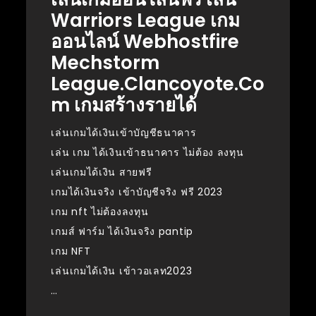
Warriors League เกม
ออนไลน์ Webhostfire
Mechstorm
League.clancoyote.co
M เกมสร้างรายได้
เล่นเกมได้เงินเข้าบัญชีธนาคาร
เล่น เกม ได้เงินเข้าธนาคาร ไม่ต้อง ลงทุน
เล่นเกมได้เงิน สายฟรี
เกมได้เงินจริง เข้าบัญชีจริง ฟรี 2023
เกม nft ไม่ต้องลงทุน
เกมส์ ฟาร์ม ได้เงินจริง pantip
เกม NFT
เล่นเกมได้เงิน เข้าวอเลท2023
…