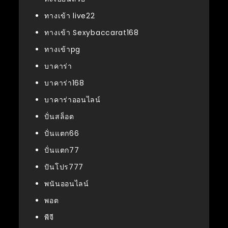
ทางเข้า live22
ทางเข้า Sexybaccarat168
ทางเข้าpg
บาคาร่า
บาคาร่า168
บาคาร่าออนไลน์
ปั่นสล็อต
ปั่นแตก66
ปั่นแตก77
ปันโปร777
พนันออนไลน์
พอต
พีจี