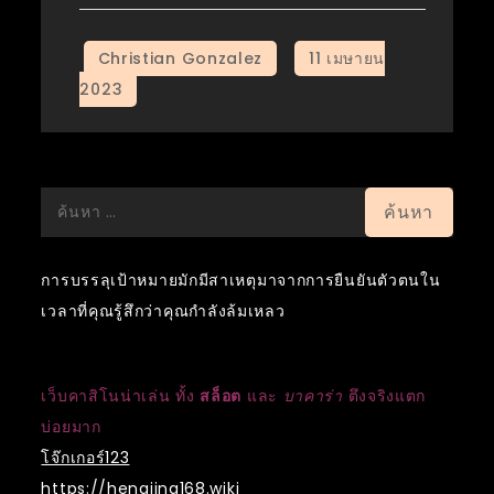
ค้นหา
สำหรับ:
การบรรลุเป้าหมายมักมีสาเหตุมาจากการยืนยันตัวตนใน
เวลาที่คุณรู้สึกว่าคุณกำลังล้มเหลว
เว็บคาสิโนน่าเล่น ทั้ง
สล็อต
และ
บาคาร่า
ตึงจริงแตก
บ่อยมาก
โจ๊กเกอร์123
https://hengjing168.wiki