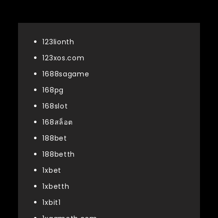
หมวดหมู่
123lionth
123xos.com
1688sagame
168pg
168slot
168สล็อต
188bet
188betth
1xbet
1xbetth
1xbit1