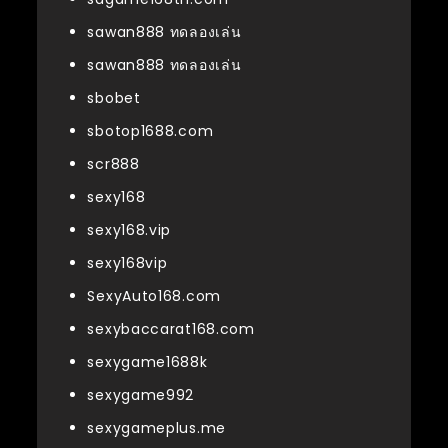
sawan888 ทดลองเล่น
sawan888 ทดลองเล่น
sbobet
sbotop1688.com
scr888
sexy168
sexy168.vip
sexy168vip
SexyAuto168.com
sexybaccarat168.com
sexygame1688k
sexygame992
sexygameplus.me