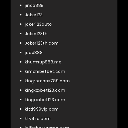
jinda888
Joker123
joker123auto
Joker123th
Joker123th.com
juad888
khumsup888.me
kimchibetbet.com
kingromans789.com
kingxxxbet123.com
kingxxxbet123.com
kitti999vip.com
ktv4sd.com