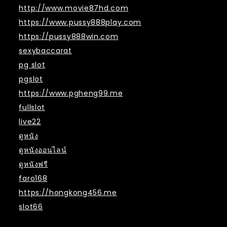
http://www.movie87hd.com
https://www.pussy888play.com
https://pussy888win.com
sexybaccarat
pg slot
pgslot
https://www.pgheng99.me
fullslot
live22
ดูหนัง
ดูหนังออนไลน์
ดูหนังฟรี
faro168
https://hongkong456.me
slot66