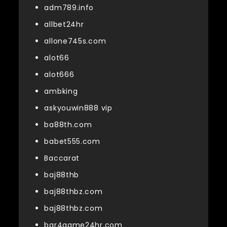
adm789.info
allbet24hr
allone745s.com
alot66
alot666
ambking
askyouwin888 vip
ba88th.com
babet555.com
Baccarat
baj88thb
baj88thbz.com
baj88thbz.com
bar4game24hr.com