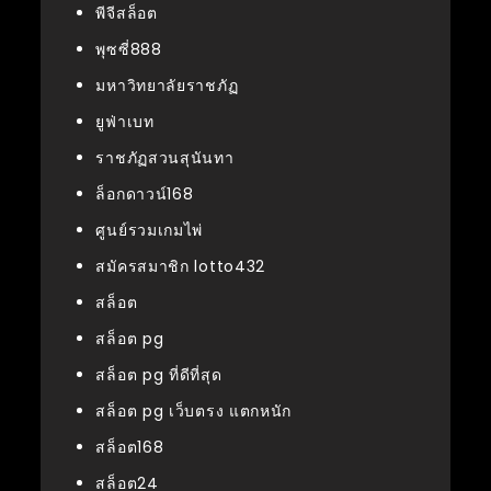
พีจีสล็อต
พุซซี่888
มหาวิทยาลัยราชภัฏ
ยูฟ่าเบท
ราชภัฏสวนสุนันทา
ล็อกดาวน์168
ศูนย์รวมเกมไพ่
สมัครสมาชิก lotto432
สล็อต
สล็อต pg
สล็อต pg ที่ดีที่สุด
สล็อต pg เว็บตรง แตกหนัก
สล็อต168
สล็อต24