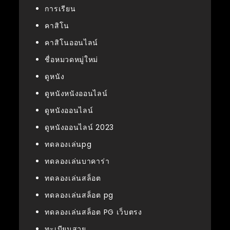
การเรียน
คาสิโน
คาสิโนออนไลน์
ชื่อหมวดหมู่ใหม่
ดูหนัง
ดูหนังหนังออนไลน์
ดูหนังออนไลน์
ดูหนังออนไลน์ 2023
ทดลองเล่นpg
ทดลองเล่นบาคาร่า
ทดลองเล่นสล็อต
ทดลองเล่นสล็อต pg
ทดลองเล่นสล็อต PG เว็บตรง
ทะเบียนสวย