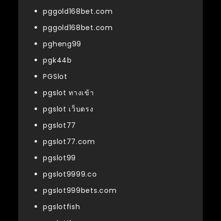
pggold168bet.com
pggold168bet.com
pgheng99
pgk44b
PGSlot
pgslot ทางเข้า
pgslot เว็บตรง
pgslot77
pgslot77.com
pgslot99
pgslot9999.co
pgslot999bets.com
pgslotfish