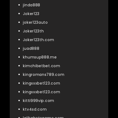
jinda888
Joker123
joker123auto
Joker123th
Joker123th.com
juad888
khumsup888.me
kimchibetbet.com
kingromans789.com
kingxxxbet123.com
kingxxxbet123.com
kitti999vip.com
ktv4sd.com