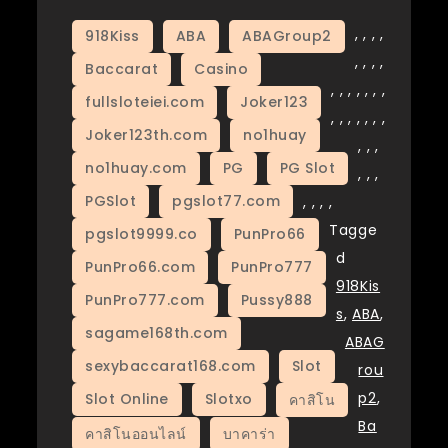
,
,
,
,
918Kiss
ABA
ABAGroup2
,
,
,
,
Baccarat
Casino
,
,
,
,
,
,
,
fullsloteiei.com
Joker123
,
,
,
,
,
,
,
Joker123th.com
no1huay
,
,
,
no1huay.com
PG
PG Slot
,
,
,
PGSlot
pgslot77.com
,
,
,
,
Tagge
pgslot9999.co
PunPro66
d
PunPro66.com
PunPro777
918Kis
PunPro777.com
Pussy888
s
,
ABA
,
sagame168th.com
ABAG
sexybaccarat168.com
Slot
rou
p2
,
Slot Online
Slotxo
คาสิโน
Ba
คาสิโนออนไลน์
บาคาร่า