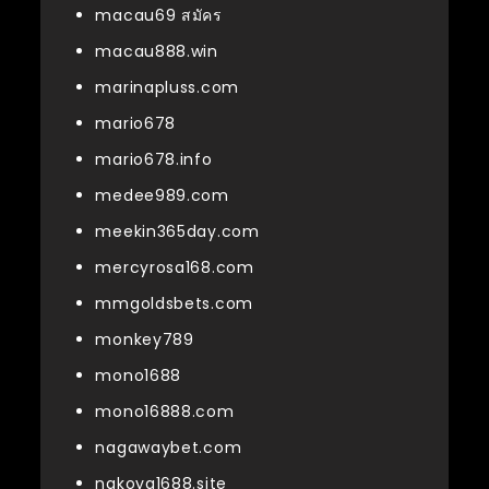
macau69 สมัคร
macau888.win
marinapluss.com
mario678
mario678.info
medee989.com
meekin365day.com
mercyrosa168.com
mmgoldsbets.com
monkey789
mono1688
mono16888.com
nagawaybet.com
nakoya1688.site