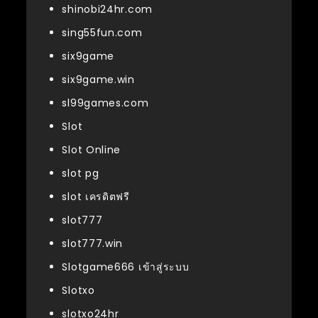
shinobi24hr.com
sing55fun.com
six9game
six9game.win
sl99games.com
Slot
Slot Online
slot pg
slot เครดิตฟรี
slot777
slot777.win
Slotgame666 เข้าสู่ระบบ
Slotxo
slotxo24hr