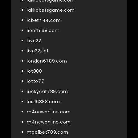
lalikabetsgame.com
lalikabetsgame.com
lcbet444.com
lionth168.com
Live22
live22slot
london6789.com
lot888
lotto77
luckycat789.com
luis16888.com
m4newonline.com
m4newonline.com
mac1bet789.com