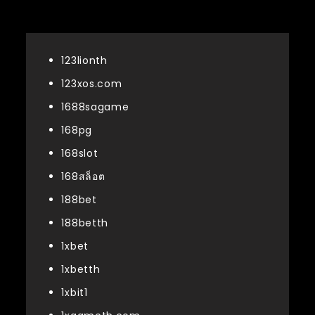
หมวดหมู่
123lionth
123xos.com
1688sagame
168pg
168slot
168สล็อต
188bet
188betth
1xbet
1xbetth
1xbit1