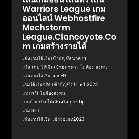
Warriors League เกม
ออนไลน์ Webhostfire
Mechstorm
League.clancoyote.co
M เกมสร้างรายได้
เล่นเกมได้เงินเข้าบัญชีธนาคาร
เล่น เกม ได้เงินเข้าธนาคาร ไม่ต้อง ลงทุน
เล่นเกมได้เงิน สายฟรี
เกมได้เงินจริง เข้าบัญชีจริง ฟรี 2023
เกม nft ไม่ต้องลงทุน
เกมส์ ฟาร์ม ได้เงินจริง pantip
เกม NFT
เล่นเกมได้เงิน เข้าวอเลท2023
…