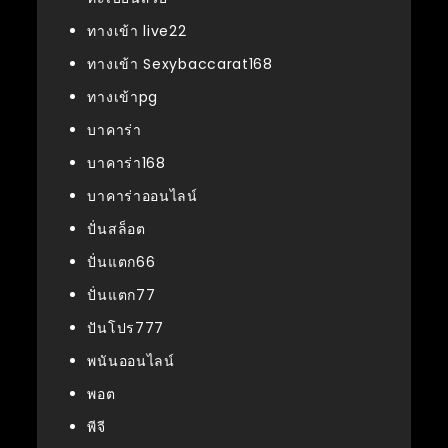
ทางเข้า live22
ทางเข้า Sexybaccarat168
ทางเข้าpg
บาคาร่า
บาคาร่า168
บาคาร่าออนไลน์
ปั่นสล็อต
ปั่นแตก66
ปั่นแตก77
ปันโปร777
พนันออนไลน์
พอต
พีจี