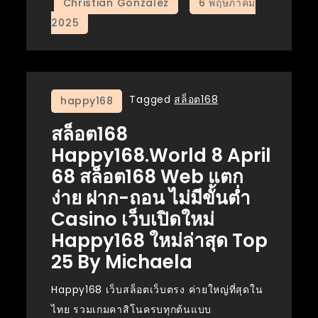
Tagged
สล็อต168
happy168
สล็อต168
Happy168.world 8 April
68 สล็อต168 Web แตก
ง่าย ฝาก-ถอน ไม่มีขั้นต่ำ
Casino เว็บเปิดใหม่
Happy168 ใหม่ล่าสุด Top
25 By Michaela
Happy168 เว็บสล็อตเว็บตรง ค่ายใหญ่ที่สุดใน
ไทย รวมเกมคาสิโนครบทุกต้นแบบ