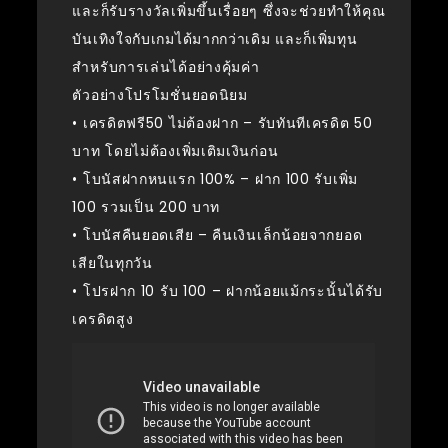
และก็รับรางวัลเพิ่มขึ้นเรื่อยๆ ซึ่งจะช่วยทำให้คุณ
บันเทิงใจกับเกมได้มากกว่าเดิม และก็เพิ่มทุน
สำหรับการเล่นได้อย่างคุ้มค่า
ตัวอย่างโปรโมชั่นยอดนิยม
• เครดิตฟรี50 ไม่ต้องฝาก – รับทันทีเครดิต 50
บาท โดยไม่ต้องเพิ่มเติมเงินก่อน
• โบนัสฝากหนแรก 100% – ฝาก 100 รับเพิ่ม
100 รวมเป็น 200 บาท
• โบนัสคืนยอดเสีย – คืนเงินเล็กน้อยจากยอด
เสียในทุกวัน
• โปรฝาก 10 รับ 100 – ฝากน้อยแม้กระนั้นได้รับ
เครดิตสูง