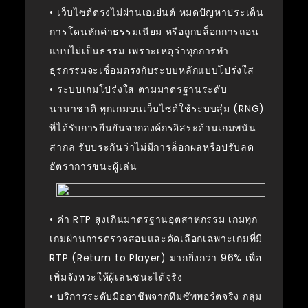
• เว็บไซต์ตรงไม่ผ่านเอเย่นต์ หมดปัญหาประเด็น
การโดนหักค่าธรรมเนียม หรือถูกบล็อกการถอน
แบบไม่เป็นธรรม เพราะเหตุว่าทุกการทำ
ธุรกรรมจะเชื่อมตรงกับระบบหลักแบบโปร่งใส
• ระบบเกมโปร่งใส ตามมาตรฐานระดับ
นานาชาติ ทุกเกมบนเว็บไซต์ใช้ระบบสุ่ม (RNG)
ที่ได้รับการยืนยันจากองค์กรอิสระด้านเกมพนัน
สากล รับประกันว่าไม่มีการล็อกผลหรือปรับลด
อัตราการชนะผู้เล่น
• ค่า RTP สูงเกินมาตรฐานอุตสาหกรรม เกมทุก
เกมผ่านการตรวจสอบและคัดเลือกเฉพาะเกมที่มี
RTP (Return to Player) มากยิ่งกว่า 96% เพื่อ
เพิ่มจังหวะให้ผู้เล่นชนะได้จริง
• บริการระดับมืออาชีพจากทีมซัพพอร์ตจริง กลุ่ม