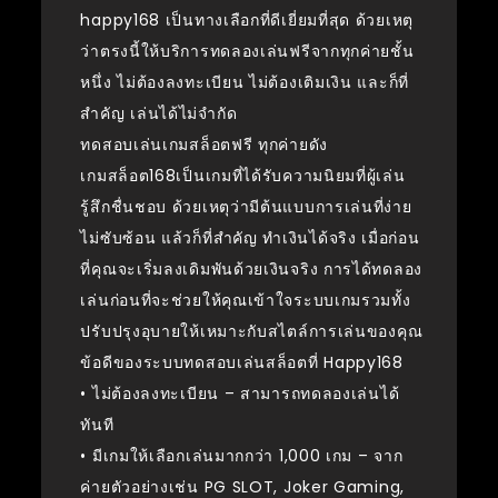
happy168 เป็นทางเลือกที่ดีเยี่ยมที่สุด ด้วยเหตุ
ว่าตรงนี้ให้บริการทดลองเล่นฟรีจากทุกค่ายชั้น
หนึ่ง ไม่ต้องลงทะเบียน ไม่ต้องเติมเงิน และก็ที่
สำคัญ เล่นได้ไม่จำกัด
ทดสอบเล่นเกมสล็อตฟรี ทุกค่ายดัง
เกมสล็อต168เป็นเกมที่ได้รับความนิยมที่ผู้เล่น
รู้สึกชื่นชอบ ด้วยเหตุว่ามีต้นแบบการเล่นที่ง่าย
ไม่ซับซ้อน แล้วก็ที่สำคัญ ทำเงินได้จริง เมื่อก่อน
ที่คุณจะเริ่มลงเดิมพันด้วยเงินจริง การได้ทดลอง
เล่นก่อนที่จะช่วยให้คุณเข้าใจระบบเกมรวมทั้ง
ปรับปรุงอุบายให้เหมาะกับสไตล์การเล่นของคุณ
ข้อดีของระบบทดสอบเล่นสล็อตที่ Happy168
• ไม่ต้องลงทะเบียน – สามารถทดลองเล่นได้
ทันที
• มีเกมให้เลือกเล่นมากกว่า 1,000 เกม – จาก
ค่ายตัวอย่างเช่น PG SLOT, Joker Gaming,