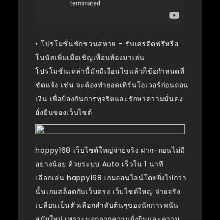
• โปรโมชั่นชักชวนสหาย – รับเครดิตฟรีหรือ
โบนัสเพิ่มเมื่อเชิญเพื่อนพ้องมาเล่น
โปรโมชั่นเหล่านี้มักมีเงื่อนไขแล้วก็ข้อกำหนดที่
ชัดแจ้ง เช่น จะต้องทำยอดเทิร์นโอเวอร์ก่อนถอน
เงิน เพื่อป้องกันการทุจริตและรักษาความมั่นคง
ยั่งยืนของเว็บไซต์
happy168 เว็บไซต์ใหญ่จ่ายจริง ฝาก-ถอนไม่มี
อย่างน้อย ด้วยระบบ Auto เร็วใน 1 นาที
เลือกเล่น happy168 เกมออนไลน์โดยยิ่งไปกว่า
นั้นเกมสล็อตกับเว็บตรง เว็บไซต์ใหญ่ จ่ายจริง
เปลี่ยนเป็นตัวเลือกลำดับต้นๆของนักการพนัน
สมัยใหม่ เพราะนอกจากความยั่งยืนและความ