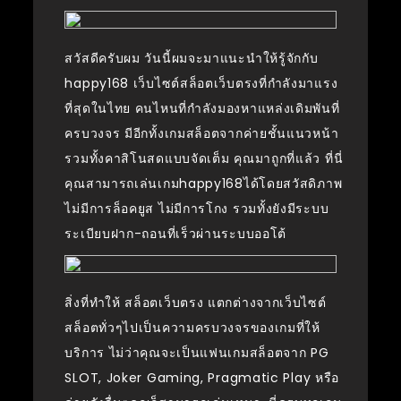
สวัสดีครับผม วันนี้ผมจะมาแนะนำให้รู้จักกับ
happy168 เว็บไซต์สล็อตเว็บตรงที่กำลังมาแรง
ที่สุดในไทย คนไหนที่กำลังมองหาแหล่งเดิมพันที่
ครบวงจร มีอีกทั้งเกมสล็อตจากค่ายชั้นแนวหน้า
รวมทั้งคาสิโนสดแบบจัดเต็ม คุณมาถูกที่แล้ว ที่นี่
คุณสามารถเล่นเกมhappy168ได้โดยสวัสดิภาพ
ไม่มีการล็อคยูส ไม่มีการโกง รวมทั้งยังมีระบบ
ระเบียบฝาก-ถอนที่เร็วผ่านระบบออโต้
สิ่งที่ทำให้ สล็อตเว็บตรง แตกต่างจากเว็บไซต์
สล็อตทั่วๆไปเป็นความครบวงจรของเกมที่ให้
บริการ ไม่ว่าคุณจะเป็นแฟนเกมสล็อตจาก PG
SLOT, Joker Gaming, Pragmatic Play หรือ