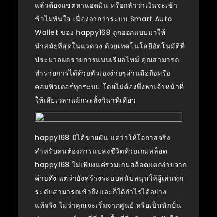
แล้วต้องแชตหาแอดมิน หรือกลัวว่าเงินจะเข้า
ช้าไม่ทันใจ เนื่องจากว่าระบบ Smart Auto
Wallet ของ happy168 ถูกออกแบบมาให้
นำสมัยที่สุดในแวดวง ด้วยเทคโนโลยีอัตโนมัติที่
ประมวลผลรายการแบบเรียลไทม์ คุณสามารถ
ทำรายการได้ด้วยตัวเองง่ายๆผ่านมือถือหรือ
คอมพิวเตอร์ทุกระบบ โดยไม่ต้องพึ่งพาเจ้าหน้าที่
ให้เสียเวลาแม้กระทั้งวินาทีเดียว
happy168 มิได้ขายฝัน แต่ว่าให้โอกาสจริง
สำหรับคนต้องการแปลงชีวิตด้วยเกมสล็อต
happy168 ไม่เพียงแค่รวมเกมสล็อตแตกง่ายจาก
ค่ายดัง แต่ว่ายังสร้างระบบสนับสนุนให้ผู้เล่นทุก
ระดับสามารถเข้าถึงและก็ได้กำไรได้อย่าง
แท้จริง ไม่ว่าคุณจะเริ่มจากศูนย์ หรือเป็นนักปั่น