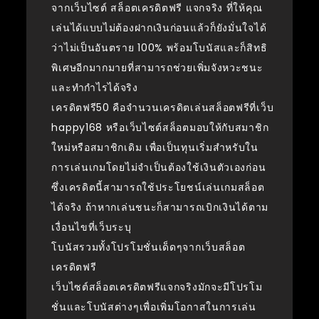
จากเว็บไซต์ สล็อตเครดิตฟรี แจกจริง ที่ให้คุณ
เล่นได้แบบไม่ต้องฝากเงินก่อนแล้วก็ยังมั่นใจได้
ว่าไม่เป็นอันตราย 100% พร้อมโบนัสและก็สิทธิ
พิเศษอีกมากมายที่สามารถช่วยเพิ่มจังหวะชนะ
และทำกำไรได้จริง
เครดิตฟรี50 คือจำนวนเครดิตเล่นสล็อตฟรีที่เว็บ
happy168 หรือเว็บไซต์สล็อตมอบให้กับสมาชิก
ใหม่หรือสมาชิกเดิม เพื่อเป็นทุนเริ่มสำหรับใน
การเล่นเกมโดยไม่จำเป็นต้องใช้เงินตัวเองก่อน
ซึ่งเครดิตนี้สามารถใช้ประโยชน์เล่นเกมสล็อต
ได้จริง ถ้าหากเล่นชนะก็สามารถเบิกเงินได้ตาม
เงื่อนไขที่เว็บระบุ
โบนัสรวมทั้งโปรโมชั่นเด็ดๆจากเว็บสล็อต
เครดิตฟรี
เว็บไซต์สล็อตเครดิตฟรีแจกจริงมักจะมีโปรโม
ชั่นและโบนัสต่างๆเพื่อเพิ่มโอกาสในการเล่น