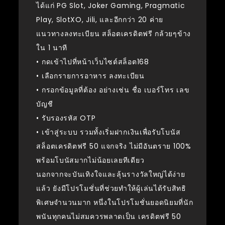
ได้แก่ PG Slot, Joker Gaming, Pragmatic
Play, SlotXO, Jili, และอีกกว่า 20 ค่าย
แนวทางลงทะเบียน สล็อตเครดิตฟรี กล้วยๆข้าง
ใน 1 นาที
• กดเข้าไปที่หน้าเว็บไซต์สล็อต168
• เลือกรายการอาหาร ลงทะเบียน
• กรอกข้อมูลที่ต้อง อย่างเช่น ชื่อ เบอร์โทร เลข
บัญชี
• รับรองรหัส OTP
• เข้าสู่ระบบ รวมทั้งเริ่มฝากเงินเพื่อรับโบนัส
สล็อตเครดิตฟรี 50 แจกจริง ไม่มีอันตราย 100%
พร้อมโบนัสมากไม่น้อยเลยทีเดียว
นอกจากจะบันเทิงใจและลุ้นรางวัลใหญ่ได้ง่าย
แล้ว ยังมีโปรโมชั่นที่ช่วยทำให้ผู้เล่นได้รับสิทธิ
พิเศษจำนวนมาก หนึ่งในโปรโมชั่นยอดนิยมที่นัก
พนันทุกคนไม่สมควรพลาดเป็น เครดิตฟรี 50