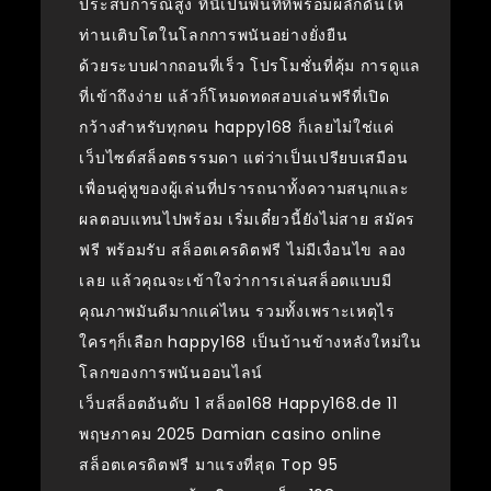
ประสบการณ์สูง ที่นี่เป็นพื้นที่ที่พร้อมผลักดันให้
ท่านเติบโตในโลกการพนันอย่างยั่งยืน
ด้วยระบบฝากถอนที่เร็ว โปรโมชั่นที่คุ้ม การดูแล
ที่เข้าถึงง่าย แล้วก็โหมดทดสอบเล่นฟรีที่เปิด
กว้างสำหรับทุกคน happy168 ก็เลยไม่ใช่แค่
เว็บไซต์สล็อตธรรมดา แต่ว่าเป็นเปรียบเสมือน
เพื่อนคู่หูของผู้เล่นที่ปรารถนาทั้งความสนุกและ
ผลตอบแทนไปพร้อม เริ่มเดี๋ยวนี้ยังไม่สาย สมัคร
ฟรี พร้อมรับ สล็อตเครดิตฟรี ไม่มีเงื่อนไข ลอง
เลย แล้วคุณจะเข้าใจว่าการเล่นสล็อตแบบมี
คุณภาพมันดีมากแค่ไหน รวมทั้งเพราะเหตุไร
ใครๆก็เลือก happy168 เป็นบ้านข้างหลังใหม่ใน
โลกของการพนันออนไลน์
เว็บสล็อตอันดับ 1 สล็อต168 Happy168.de 11
พฤษภาคม 2025 Damian casino online
สล็อตเครดิตฟรี มาแรงที่สุด Top 95