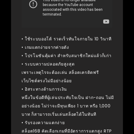
• ใช้ระบบออโต้ รวดเร็วทันใจภายใน 10 วินาที
• เกมแตกง่ายจากค่ายดัง
• โปรโมชันคุ้มค่า สำหรับสมาชิกใหม่แล้วก็เก่า
• ระบบความปลอดภัยสูงสุด
เพราะเหตุไรจะต้องเล่น สล็อตเครดิตฟรี
เว็บไซต์ตรงไม่มีอย่างน้อย
• อิสระทางด้านการเงิน
หนึ่งในข้อดีที่ผู้เล่นประทับใจเป็น ฝาก-ถอน ไม่มี
อย่างน้อย ไม่ว่าจะมีทุนเพียง 1 บาท หรือ 1,000
บาท ก็สามารถเริ่มเล่นสล็อตได้ในทันที
• รับรองความแตกง่าย
สล็อต168 คัดเลือกเกมที่มีอัตราการแตกสูง RTP