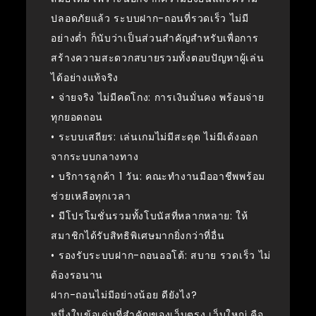
ปลอดภัยแล้ว ระบบฝาก-ถอนที่รวดเร็ว ไม่มี
อย่างต่ำ ก็นับว่าเป็นส่วนสำคัญสำหรับเพื่อการ
สร้างความสะดวกสบายรวมทั้งตอบปัญหาผู้เล่น
ได้อย่างแท้จริง
• จ่ายจริง ไม่มีคดโกง: การเงินมั่นคง พร้อมจ่าย
ทุกยอดถอน
• ระบบเสถียร: เล่นเกมไม่มีสะดุด ไม่มีเด้งออก
จากระบบกลางทาง
• บริการลูกค้า 1 วัน: คณะทำงานมืออาชีพพร้อม
ช่วยเหลือทุกเวลา
• มีโปรโมชั่นรวมทั้งโบนัสที่หลากหลาย: ให้
สมาชิกได้รับสิทธิพิเศษมากยิ่งกว่าที่อื่น
• รองรับระบบฝาก-ถอนออโต้: สบาย รวดเร็ว ไม่
ต้องรอนาน
ฝาก-ถอนไม่มีอย่างน้อย ดียังไง?
หนึ่งในข้อเด่นที่สำคัญของเว็บตรง เว็บใหญ่ คือ