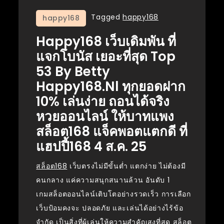
Tagged
happy168
happy168
Happy168 เว็บเดิมพัน ที่
แจกโบนัส เยอะที่สุด Top
53 By Betty
Happy168.nl ทุกยอดฝาก
10% เล่นง่าย ถอนได้จริง
หวยออนไลน์ ให้บาทแพง
สล็อต168 แจ็คพอตแตกดี ที่
แฮปปี้168 4 ส.ค. 25
สล็อต168
เว็บตรงไม่มีขั้นต่ำ แตกง่าย ไม่ต้องมี
คนกลาง แค่ความสนุกสนานล้วน อันดับ 1
เกมสล็อตออนไลน์เติบโตอย่างรวดเร็ว การเลือก
เว็บป้อมคงจะ ปลอดภัย และเล่นได้อย่างไร้ข้อ
จำกัด เป็นสิ่งที่ผู้เล่นให้ความสำคัญสูงที่สุด สล็อต