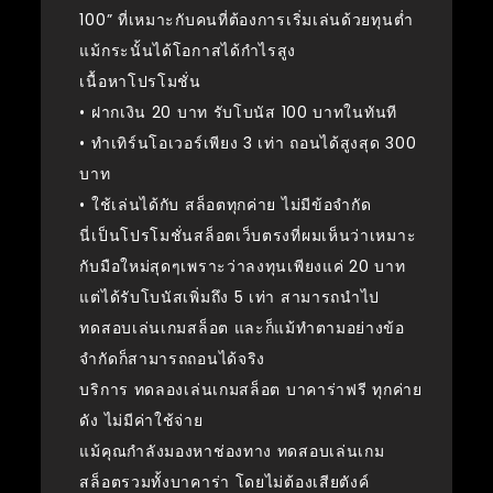
100” ที่เหมาะกับคนที่ต้องการเริ่มเล่นด้วยทุนต่ำ
แม้กระนั้นได้โอกาสได้กำไรสูง
เนื้อหาโปรโมชั่น
• ฝากเงิน 20 บาท รับโบนัส 100 บาทในทันที
• ทำเทิร์นโอเวอร์เพียง 3 เท่า ถอนได้สูงสุด 300
บาท
• ใช้เล่นได้กับ สล็อตทุกค่าย ไม่มีข้อจำกัด
นี่เป็นโปรโมชั่นสล็อตเว็บตรงที่ผมเห็นว่าเหมาะ
กับมือใหม่สุดๆเพราะว่าลงทุนเพียงแค่ 20 บาท
แต่ได้รับโบนัสเพิ่มถึง 5 เท่า สามารถนำไป
ทดสอบเล่นเกมสล็อต และก็แม้ทำตามอย่างข้อ
จำกัดก็สามารถถอนได้จริง
บริการ ทดลองเล่นเกมสล็อต บาคาร่าฟรี ทุกค่าย
ดัง ไม่มีค่าใช้จ่าย
แม้คุณกำลังมองหาช่องทาง ทดสอบเล่นเกม
สล็อตรวมทั้งบาคาร่า โดยไม่ต้องเสียตังค์