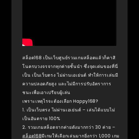
สล็อต168 เป็นเว็บศูนย์รวมเกมสล็อตแล้วก็คาสิ
โนครบวงจรจากทุกค่ายชั้นนำ ซึ่งจุดเด่นของที่นี่
เป็น เป็นเว็บตรง ไม่ผ่านเอเย่นต์ ทำให้การเล่นมี
ความปลอดภัยสูง และไม่มีการปรับอัตราการ
ชนะเพื่อเอาเปรียบผู้เล่น
เพราะเหตุไรจะต้องเลือก Happy168?
1. เป็นเว็บตรง ไม่ผ่านเอเย่นต์ – เล่นได้แบบไม่
เป็นอันตราย 100%
2. รวมเกมสล็อตจากค่ายดังมากกว่า 30 ค่าย –
สล็อต168
มีเกมให้เลือกเล่นมากยิ่งกว่า 1,000 เกม