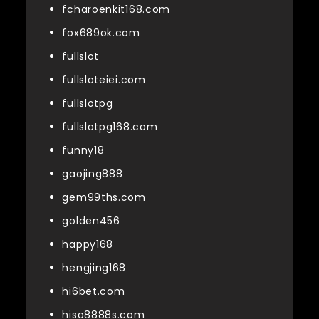
fcharoenkit168.com
fox689ok.com
fullslot
fullsloteiei.com
fullslotpg
fullslotpg168.com
funny18
gaojing888
gem99ths.com
golden456
happy168
hengjing168
hi6bet.com
hiso8888s.com