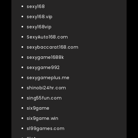
sexy168
sexy168.vip
sexy168vip
SexyAuto168.com
sexybaccarat168.com
sexygame1688k
sexygame992
sexygameplus.me
shinobi24hr.com
sing55fun.com
six9game
six9game.win
sl99games.com