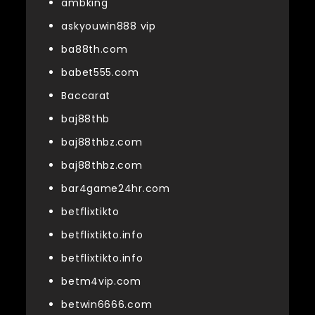
ambking
askyouwin888 vip
ba88th.com
babet555.com
Baccarat
baj88thb
baj88thbz.com
baj88thbz.com
bar4game24hr.com
betflixtikto
betflixtikto.info
betflixtikto.info
betm4vip.com
betwin6666.com