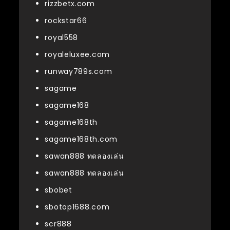
rizzbetx.com
rockstar66
royal558
royaleluxee.com
runway789s.com
sagame
sagame168
sagame168th
sagame168th.com
sawan888 ทดลองเล่น
sawan888 ทดลองเล่น
sbobet
sbotop1688.com
scr888