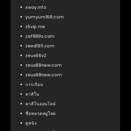
xway.info
yumyum168.com
z5vip.me
zaf888s.com
zeed1911.com
zeus66v2
zeus88new.com
zeus88new.com
การเรียน
คาสิโน
คาสิโนออนไลน์
ชื่อหมวดหมู่ใหม่
ดูหนัง