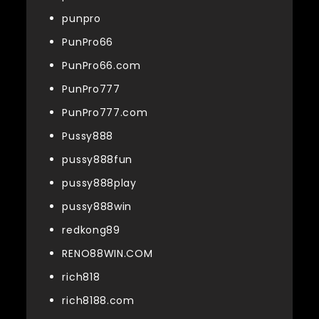
punpro
PunPro66
PunPro66.com
PunPro777
PunPro777.com
Pussy888
pussy888fun
pussy888play
pussy888win
redkong89
RENO88WIN.COM
rich818
rich8188.com