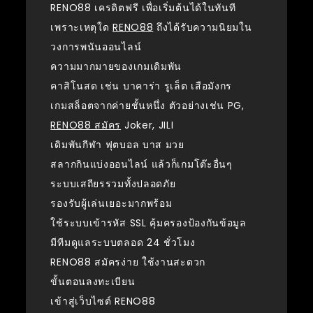
RENO88 เครดิตฟรี เพื่อเริ่มต้นได้ในทันที
เพราะเหตุใด
RENO88
ถึงได้รับความนิยมใน
วงการพนันออนไลน์
ความมากมายของเกมเดิมพัน
คาสิโนสด เช่น บาคาร่า รูเล็ต เสือมังกร
เกมสล็อตจากค่ายชั้นหนึ่ง ตัวอย่างเช่น PG,
RENO88 สมัคร
Joker, JILI
เดิมพันกีฬา ฟุตบอล บาส มวย
สลากกินแบ่งออนไลน์ แล้วก็เกมโต๊ะอื่นๆ
ระบบเสถียรรวมทั้งปลอดภัย
รองรับผู้เล่นเยอะมากพร้อม
ใช้ระบบเข้ารหัส SSL คุ้มครองป้องกันข้อมูล
มีทีมดูแลระบบตลอด 24 ชั่วโมง
RENO88 สมัครง่าย ใช้งานสะดวก
ขั้นตอนลงทะเบียน
เข้าสู่เว็บไซต์ RENO88