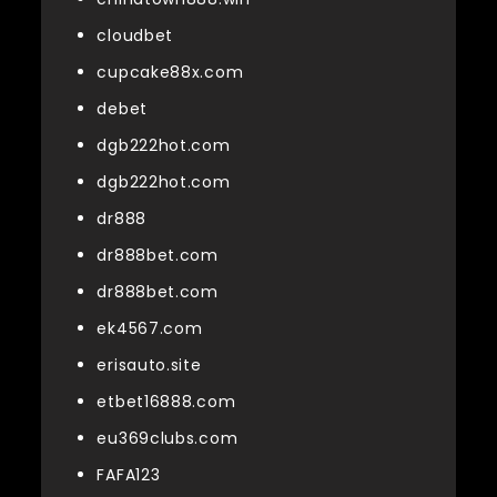
cloudbet
cupcake88x.com
debet
dgb222hot.com
dgb222hot.com
dr888
dr888bet.com
dr888bet.com
ek4567.com
erisauto.site
etbet16888.com
eu369clubs.com
FAFA123