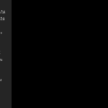
ให้
อให้
าะ
์
ุน
ี
าง