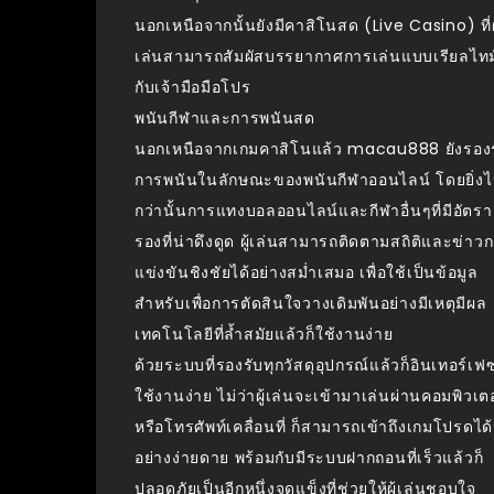
นอกเหนือจากนั้นยังมีคาสิโนสด (Live Casino) ที่ผู
เล่นสามารถสัมผัสบรรยากาศการเล่นแบบเรียลไทม
กับเจ้ามือมือโปร
พนันกีฬาและการพนันสด
นอกเหนือจากเกมคาสิโนแล้ว macau888 ยังรองร
การพนันในลักษณะของพนันกีฬาออนไลน์ โดยยิ่ง
กว่านั้นการแทงบอลออนไลน์และกีฬาอื่นๆที่มีอัตรา
รองที่น่าดึงดูด ผู้เล่นสามารถติดตามสถิติและข่าว
แข่งขันชิงชัยได้อย่างสม่ำเสมอ เพื่อใช้เป็นข้อมูล
สำหรับเพื่อการตัดสินใจวางเดิมพันอย่างมีเหตุมีผล
เทคโนโลยีที่ล้ำสมัยแล้วก็ใช้งานง่าย
ด้วยระบบที่รองรับทุกวัสดุอุปกรณ์แล้วก็อินเทอร์เฟซท
ใช้งานง่าย ไม่ว่าผู้เล่นจะเข้ามาเล่นผ่านคอมพิวเต
หรือโทรศัพท์เคลื่อนที่ ก็สามารถเข้าถึงเกมโปรดได้
อย่างง่ายดาย พร้อมกับมีระบบฝากถอนที่เร็วแล้วก็
ปลอดภัยเป็นอีกหนึ่งจุดแข็งที่ช่วยให้ผู้เล่นชอบใจ