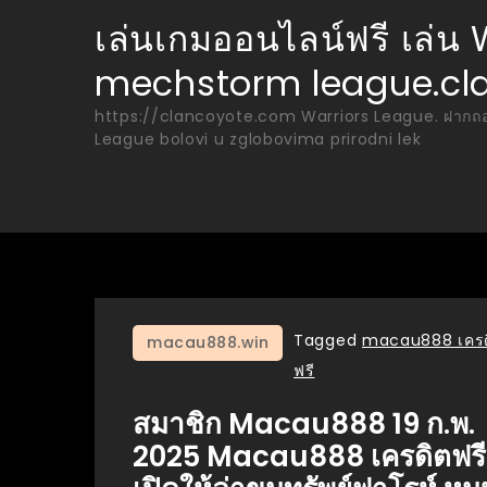
Skip
เล่นเกมออนไลน์ฟรี เล่น
to
mechstorm league.cla
content
https://clancoyote.com Warriors League. ฝากถอนไม่
League bolovi u zglobovima prirodni lek
Tagged
macau888 เครด
macau888.win
ฟรี
สมาชิก Macau888 19 ก.พ.
2025 Macau888 เครดิตฟรี