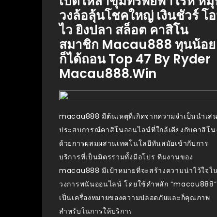
เปิดให้ล่าขุมทรัพย์ฟาโรห์ หม
วงล้อลุ้นโชคใหญ่ เงินชัวร์ โ
ไว ยิงปลา สล็อต คาสิโน
สมาชิก Macau888 ทุนน้อย
ก็ได้ถอน Top 47 By Ryder
Macau888.win
macau888 มีต้นเหตุที่เกิดจากความจำเป็นนำเส
ประสบการณ์คาสิโนออนไลน์ที่ใกล้เคียงกับคาสิโน
ด้วยการผสมผสานเทคโนโลยีทันสมัยเข้ากับการ
บริการที่เป็นมิตรรวมทั้งมือโปร ทีมงานของ
macau888 มีเป้าหมายที่จะสร้างความน่าไว้ใจใ
วงการพนันออนไลน์ โดยใช้คำหลัก “macau888”
เป็นเครื่องหมายของความปลอดภัยและก็คุณภาพ
สำหรับในการให้บริการ