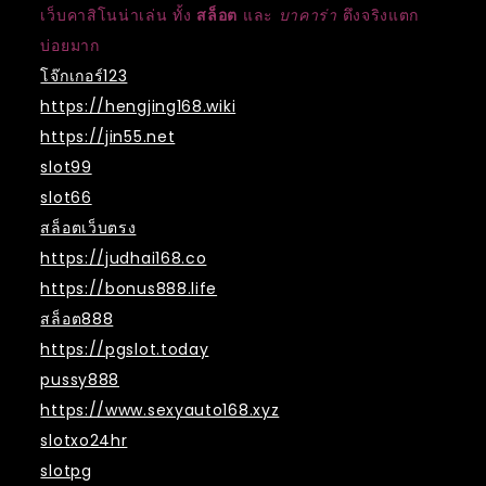
เว็บคาสิโนน่าเล่น ทั้ง
สล็อต
และ
บาคาร่า
ตึงจริงแตก
บ่อยมาก
โจ๊กเกอร์123
https://hengjing168.wiki
https://jin55.net
slot99
slot66
สล็อตเว็บตรง
https://judhai168.co
https://bonus888.life
สล็อต888
https://pgslot.today
pussy888
https://www.sexyauto168.xyz
slotxo24hr
slotpg