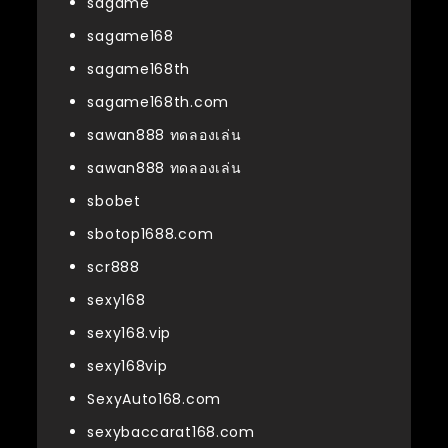
sagame
sagame168
sagame168th
sagame168th.com
sawan888 ทดลองเล่น
sawan888 ทดลองเล่น
sbobet
sbotop1688.com
scr888
sexy168
sexy168.vip
sexy168vip
SexyAuto168.com
sexybaccarat168.com