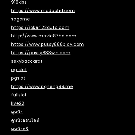
918kiss
https://www.madoohd.com
sagame
https://joker123auto.com
http://www.movie87hd.com
https://www.pussy888play.com
https://pussy888win.com
sexybaccarat
pg slot
pgslot
https://www.pgheng99.me
fullslot
live22
ดูหนัง
ดูหนังออนไลน์
ดูหนังฟรี