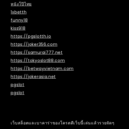
หนังโป๊ไทย
1xbetth
funny18
kiss918
https://pgslotth.io
https://joker356.com
https://samurai777.net
https://tokyoslot88.com
https://betwayvietnam.com
https://jokerasia.net
pgslot
pgslot
เว็บสล็อตและบาคาร่าของโครตดีเว็บนี้เล่นแล้วรวยจัดๆ