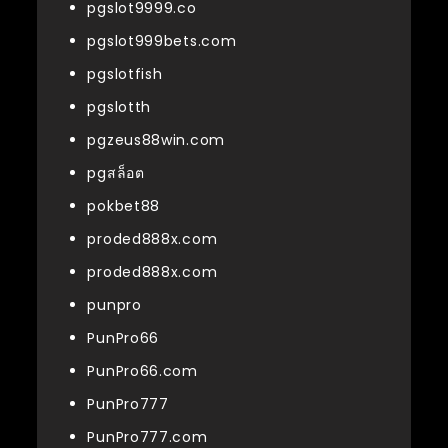
pgslot9999.co
pgslot999bets.com
pgslotfish
pgslotth
pgzeus88win.com
pgสล็อต
pokbet88
proded888x.com
proded888x.com
punpro
PunPro66
PunPro66.com
PunPro777
PunPro777.com