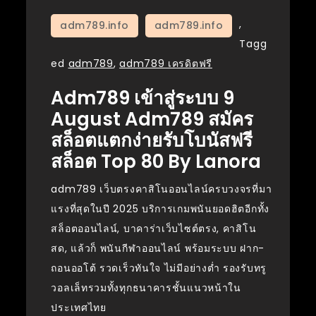
,
adm789.info
adm789.info
Tagg
ed
adm789
,
adm789 เครดิตฟรี
Adm789 เข้าสู่ระบบ 9
August Adm789 สมัคร
สล็อตแตกง่ายรับโบนัสฟรี
สล็อต Top 80 By Lanora
adm789 เว็บตรงคาสิโนออนไลน์ครบวงจรที่มา
แรงที่สุดในปี 2025 บริการเกมพนันยอดฮิตอีกทั้ง
สล็อตออนไลน์, บาคาร่าเว็บไซต์ตรง, คาสิโน
สด, แล้วก็ พนันกีฬาออนไลน์ พร้อมระบบ ฝาก-
ถอนออโต้ รวดเร็วทันใจ ไม่มีอย่างต่ำ รองรับทรู
วอลเล็ทรวมทั้งทุกธนาคารชั้นแนวหน้าใน
ประเทศไทย