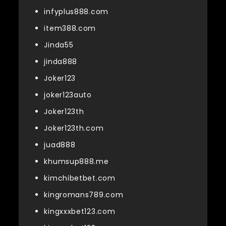
infyplus888.com
item388.com
Jinda55
jinda888
Joker123
joker123auto
Joker123th
Joker123th.com
juad888
khumsup888.me
kimchibetbet.com
kingromans789.com
kingxxxbet123.com