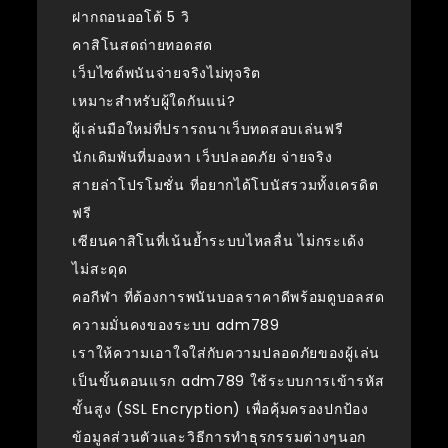
ฝากถอนออโต้ 5 วิ
คาสิโนสดถ่ายทอดสด
เว็บไซต์พนันจ่ายจริงไม่ทุจริต
เหมาะสำหรับผู้ใดกันแน่?
ผู้เล่นมือใหม่ที่ปรารถนาเว็บทดสอบเล่นฟรี
นักเดิมพันที่มองหา เว็บปลอดภัย จ่ายจริง
สายล่าโปรโมชั่น ที่อยากได้โบนัสรวมทั้งเครดิต
ฟรี
เซียนคาสิโนที่เน้นย้ำระบบไหลลื่น ไม่กระเด้ง
ไม่สะดุด
คอกีฬา ที่ต้องการพนันบอลราคาดีพร้อมดูบอลสด
ความมั่นคงของระบบ adm789
เราให้ความเอาใจใส่กับความปลอดภัยของผู้เล่น
เป็นขั้นตอนแรก adm789 ใช้ระบบการเข้ารหัส
ขั้นสูง (SSL Encryption) เพื่อคุ้มครองปกป้อง
ข้อมูลส่วนตัวและวิธีการทำธุรกรรมต่างๆนอก