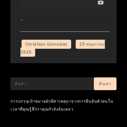
…
ค้นหา
สำหรับ:
การบรรลุเป้าหมายมักมีสาเหตุมาจากการยืนยันตัวตนใน
เวลาที่คุณรู้สึกว่าคุณกำลังล้มเหลว