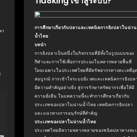
Tia8king เข้าสู่ระบบ?
ง
การศึกษาเกี่ยวกับปลาและเทคนิคการยิงปลาในน่าน
คา
น้ำไทย
บทนำ
การยิงปลาเป็นหนึ่งในกิจกรรมที่มีทั้งในรูปแบบของ
กีฬาและการใช้เพื่อการประมงในหลากหลายพื้นที่
โดยเฉพาะในประเทศไทยที่มีทรัพยากรทางทะเลที่อุ
่
สมบูรณ์ การเข้าใจระบบนิเวศและเทคนิคการยิงปล
มีความสำคัญอย่างยิ่ง สู่การรักษาทรัพยากรเพื่อให้มี
ความยั่งยืน ในบทความนี้จะทำการศึกษาเกี่ยวกับ
ประเภทของปลาในน่านน้ำไทย เทคนิคการยิงปลา
และแนวทางการอนุรักษ์ที่สำคัญ
ประเภทของปลาในน่านน้ำไทย
ประเทศไทยมีความหลากหลายของชนิดปลาทางทะ