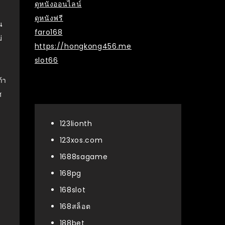
ดูหนังออนไลน์
ดูหนังฟรี
น
faro168
่
https://hongkong456.me
slot66
้า
หมวดหมู่
ศ
123lionth
123xos.com
1688sagame
168pg
168slot
168สล็อต
188bet