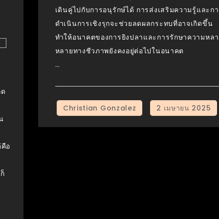
เดินคู่ไปกับการอนุรักษ์ได้ การส่งเสริมความรู้และก
ดำเนินการเชิงรุกจะช่วยลดผลกระทบที่อาจเกิดขึ้น
ทำให้อนาคตของการยิงปลาและการรักษาความหล
หลายทางชีวภาพยังคงอยู่ต่อไปในอนาคต
…
ลด
่น
่คือ
ก็