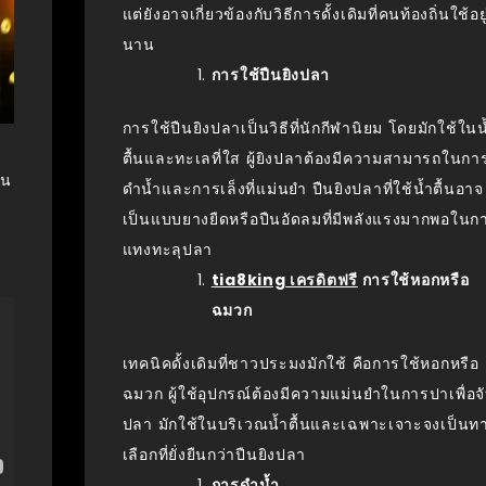
แต่ยังอาจเกี่ยวข้องกับวิธีการดั้งเดิมที่คนท้องถิ่นใช้อยู
นาน
การใช้ปืนยิงปลา
การใช้ปืนยิงปลาเป็นวิธีที่นักกีฬานิยม โดยมักใช้ในน
ตื้นและทะเลที่ใส ผู้ยิงปลาต้องมีความสามารถในกา
็น
ดำน้ำและการเล็งที่แม่นยำ ปืนยิงปลาที่ใช้น้ำตื้นอาจ
เป็นแบบยางยืดหรือปืนอัดลมที่มีพลังแรงมากพอในก
แทงทะลุปลา
tia8king เครดิตฟรี
การใช้หอกหรือ
ฉมวก
เทคนิคดั้งเดิมที่ชาวประมงมักใช้ คือการใช้หอกหรือ
ฉมวก ผู้ใช้อุปกรณ์ต้องมีความแม่นยำในการปาเพื่อจ
ปลา มักใช้ในบริเวณน้ำตื้นและเฉพาะเจาะจงเป็นท
เลือกที่ยั่งยืนกว่าปืนยิงปลา
การดำน้ำ