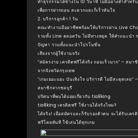
ทำธุรกรรมได้ข้างใน 10 วินาที ไม่มีอย่างต่ำสำหรับ
เพื่อการฝากถอน สะดวกและก็เร็วทันใจ
2. บริการลูกค้า 1 วัน
คณะทำงานมืออาชีพพร้อมให้บริการผ่าน Live Ch
รวมทั้ง Line ตลอดวัน ไม่มีทางหยุด ให้คำแนะนำ 
ปัญหา รวมทั้งแนะนำโปรโมชั่น
เสียงจากผู้ใช้งานจริง
“สมัครง่าย เครดิตฟรีได้จริง ถอนเร็วมาก” – สมาช
จากจังหวัดกรุงเทพ
“เกมเยอะแยะ บันเทิงใจ บริการดี ไม่มีสะดุดเลย” –
สมาชิกจากชลบุรี
ปริศนาที่พบได้บ่อยเกี่ยวกับ tia8king
tia8king เครดิตฟรี ใช้งานได้จริงไหม?
ได้จริง! เมื่อสมัครและก็รับรองตัวตน จะได้รับเครด
ฟรีโดยทันที ใช้เล่นได้ทุกเกม