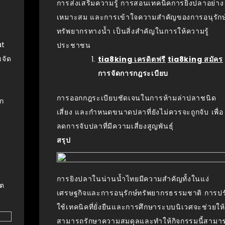
การส่งเสริมความรู้ การสอนเทคนิคการยิงปลาอย่าง
เหมาะสม และการเข้าใจความสำคัญของการอนุรักษ
ทรัพยากรทางน้ำ เป็นสิ่งสำคัญในการให้ความรู้
at
ประชาชน
ขจัด
tia8king เครดิตฟรี
tia8king สมัคร
การจัดการกฎระเบียบ
การออกกฎระเบียบชัดเจนในการห้ามล่าปลาชนิด
ิก
เสี่ยง และกำหนดขนาดปลาที่ยังไม่ควรจะถูกจับ เพื่อ
ลดการจับปลาที่มีความเสี่ยงสูญพันธุ์
สรุป
การยิงปลาในน่านน้ำไทยมีความสำคัญทั้งในแง่
ิต
เศรษฐกิจและการอนุรักษ์ทรัพยากรธรรมชาติ การปร
ใช้เทคนิคที่ยั่งยืนและการศึกษาระบบนิเวศจะช่วยให้
สามารถรักษาความสมดุลและทำให้กิจกรรมนี้สามา