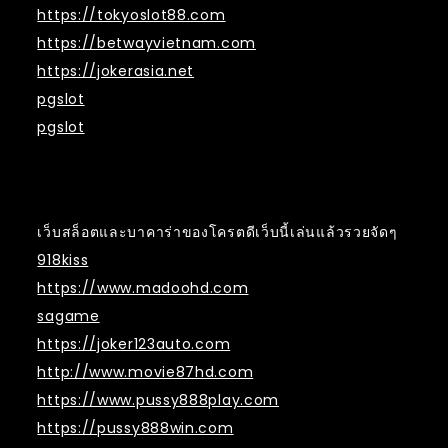
https://tokyoslot88.com
https://betwayvietnam.com
https://jokerasia.net
pgslot
pgslot
เว็บสล็อตและบาคาร่าของโครตดีเว็บนี้เล่นแล้วรวยจัดๆ
918kiss
https://www.madoohd.com
sagame
https://joker123auto.com
http://www.movie87hd.com
https://www.pussy888play.com
https://pussy888win.com