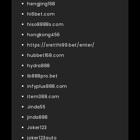
hengjing168
hi6bet.com
hiso8888s.com
hongkong456
https://sretthi99.bet/enter/
hubbet168.com
hydra888
ib888pro.bet
infyplus888.com
item388.com
Jinda55
jinda888
Joker123
joker123auto