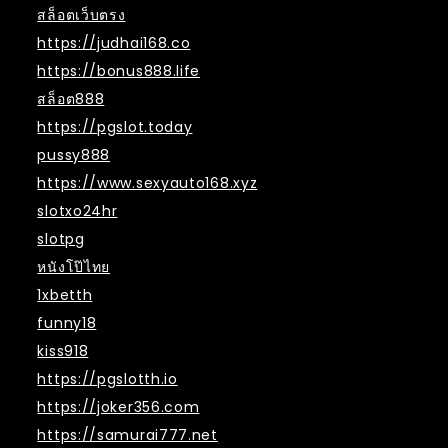
สล็อตเว็บตรง
https://judhai168.co
https://bonus888.life
สล็อต888
https://pgslot.today
pussy888
https://www.sexyauto168.xyz
slotxo24hr
slotpg
หนังโป๊ไทย
1xbetth
funny18
kiss918
https://pgslotth.io
https://joker356.com
https://samurai777.net