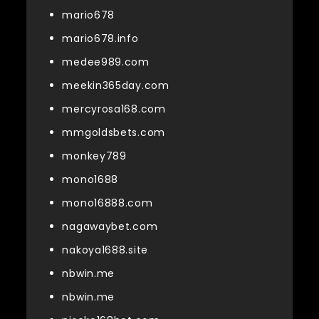
mario678
mario678.info
medee989.com
meekin365day.com
mercyrosa168.com
mmgoldsbets.com
monkey789
mono1688
mono16888.com
nagawaybet.com
nakoya1688.site
nbwin.me
nbwin.me