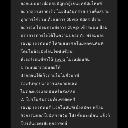
ออกแบบมาเพื่อตอบปัญหาผู้เล่นยุคสมัยใหม่ที่
อยากความรวดเร็ว ไม่เป็นอันตราย รวมทั้งสบาย
ทุกการใช้งาน ตั้งแต่การ z5vip สมัคร ที่ง่าย
อย่างยิ่ง ไปจนกระทั่งการ z5vip เข้าระบบ ป้อม
ปราการดวงใจได้ในความปลอดภัย พร้อมมอบ
z5vip เครดิตฟรี ให้กับสมาชิกใหม่ทุกคนทันที
โดยไม่ต้องมีเงื่อนไขซับซ้อน
ฟีเจอร์เด่นที่ทำให้
z5vip
ไม่เหมือนกัน
1. ระบบฝากถอนออโต้
ฝากถอนได้เร็วภายในไม่กี่วินาที
รองรับทุกธนาคารและวอลเลท
ไม่ต้องแจ้งแอดมินหรือส่งสลิป
2. โปรโมชั่นรวมทั้งเครดิตฟรี
z5vip เครดิตฟรี แจกในทันทีเมื่อสมัคร พร้อม
กิจกรรมแจกโบนัสรายวัน โปรชี้แนะเพื่อน แล้วก็
โปรคืนยอดเสียทุกอาทิตย์