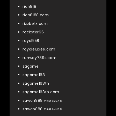
rich818
rich8188.com
rizzbetx.com
rockstar66
royal558
royaleluxee.com
runway789s.com
sagame
sagame168
sagame168th
sagame168th.com
sawan888 ทดลองเล่น
sawan888 ทดลองเล่น