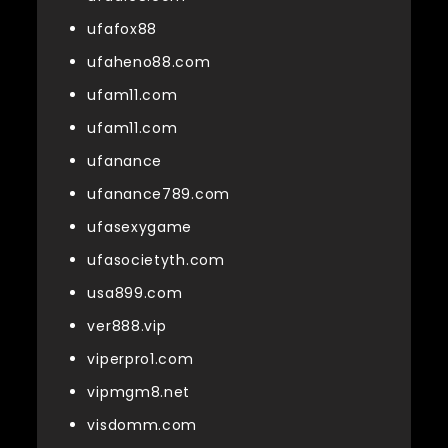
ufafox88
ufaheno88.com
ufam11.com
ufam11.com
ufanance
ufanance789.com
ufasexygame
ufasocietyth.com
usa899.com
ver888.vip
viperpro1.com
vipmgm8.net
visdomm.com