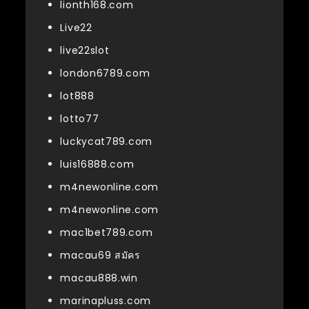
lionth168.com
Live22
live22slot
london6789.com
lot888
lotto77
luckycat789.com
luis16888.com
m4newonline.com
m4newonline.com
mac1bet789.com
macau69 สมัคร
macau888.win
marinapluss.com