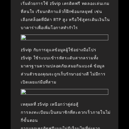
เริ่มด้วยการใช้ z5vip เครดิตฟรี ทดลองเล่นเกม
ที่สนใจ เรียนกติกาแล้วก็ฝึกซ้อมกลยุทธ์ เช่น
เลือกสล็อตที่มีค่า RTP สูง หรือใช้สูตรเดินเงินใน
บาคาร่าเพื่อเพิ่มโอกาสทำกำไร
z5vip กับการดูแลข้อมูลผู้ใช้อย่างมือโปร
z5vip ใช้ระบบเข้ารหัสระดับสากลรวมทั้ง
มาตรฐานความปลอดภัยเสมอกันแบงค์ ข้อมูล
ส่วนตัวของคุณจะถูกเก็บรักษาอย่างดี ไม่มีการ
เปิดเผยแก่มือที่สาม
เหตุผลที่ z5vip เหนือกว่าคู่ต่อสู้
การลงทะเบียนเป็นสมาชิกที่สะดวกเร็วภายในไม่
กี่ขั้นตอน
การแจกเครดิตฟรีแบบไม่มีเงื่อนไขที่ยุ่งยาก