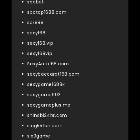
sbobet
sbotop1688.com
scr888
sexy168
sexy168.vip
sexy168vip
SexyAuto168.com
sexybaccarat168.com
sexygame1688k
sexygame992
sexygameplus.me
shinobi24hr.com
sing55fun.com
six9game