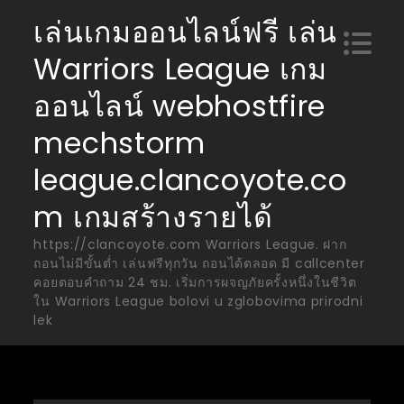
Skip
เล่นเกมออนไลน์ฟรี เล่น
to
Warriors League เกม
content
ออนไลน์ webhostfire
mechstorm
league.clancoyote.co
m เกมสร้างรายได้
https://clancoyote.com Warriors League. ฝาก
ถอนไม่มีขั้นต่ำ เล่นฟรีทุกวัน ถอนได้ตลอด มี callcenter
คอยตอบคำถาม 24 ชม. เริ่มการผจญภัยครั้งหนึ่งในชีวิต
ใน Warriors League bolovi u zglobovima prirodni
lek