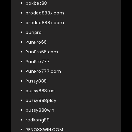
pokbet88
proded888x.com
proded888x.com
punpro
PunPro66
PunPro66.com
PunPro777
PunPro777.com
Pussy888
pussy888fun
pussy888play
pussy888win
redkong89
RENO88WIN.COM