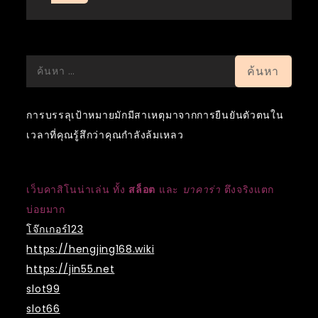
ค้นหา
สำหรับ:
การบรรลุเป้าหมายมักมีสาเหตุมาจากการยืนยันตัวตนใน
เวลาที่คุณรู้สึกว่าคุณกำลังล้มเหลว
เว็บคาสิโนน่าเล่น ทั้ง
สล็อต
และ
บาคาร่า
ตึงจริงแตก
บ่อยมาก
โจ๊กเกอร์123
https://hengjing168.wiki
https://jin55.net
slot99
slot66