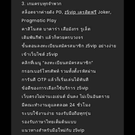
3. เกมครบทุกจำพวก
สล็อตจากค่ายดัง PG,
z5vip เครดิตฟรี
Joker,
Pragmatic Play
คาสิโนสด บาคาร่า เสือมังกร รูเล็ต
เดิมพันกีฬา แล้วก็หวยครบวงจร
ขั้นตอนลงทะเบียนสมัครสมาชิก z5vip อย่างง่าย
เข้าเว็บไซต์ z5vip
คลิกที่เมนู “ลงทะเบียนสมัครสมาชิก”
กรอกเบอร์โทรศัพท์ รวมทั้งตั้งรหัสผ่าน
การันตี OTP แล้วก็เริ่มเล่นได้ทันที
ข้อดีของการเลือกใช้บริการ z5vip
เว็บตรงไม่ผ่านเอเย่นต์ มั่นคง ไม่เป็นอันตราย
มีคณะทำงานดูแลตลอด 24 ชั่วโมง
ระบบใช้งานง่าย รองรับมือถือทุกรุ่น
รองรับภาษาไทยเต็มต้นแบบ
แนวทางสำหรับมือใหม่กับ z5vip