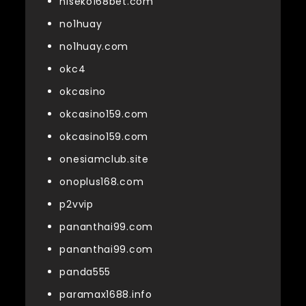
niseko168bet.com
no1huay
no1huay.com
okc4
okcasino
okcasino159.com
okcasino159.com
onesiamclub.site
onoplus168.com
p2vvip
pananthai99.com
pananthai99.com
panda555
paramax1688.info