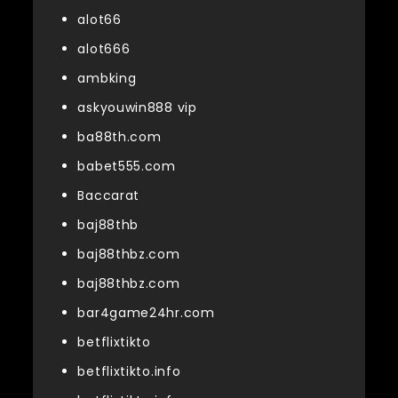
alot66
alot666
ambking
askyouwin888 vip
ba88th.com
babet555.com
Baccarat
baj88thb
baj88thbz.com
baj88thbz.com
bar4game24hr.com
betflixtikto
betflixtikto.info