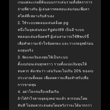
เกมแต่ละเกมมีต้นแบบการเล่นรวมทั้งอัตราการ
จ่ายที่ต่างกัน ผู้เล่นควรทดสอบเล่นก่อนเพื่อหา
สไตล์ที่เหมาะกับตัวเอง
2. ใช้ระบบทดลองเล่นสล็อต pg
หนึ่งในจุดเด่นของ Pgslot99 เป็นมี ระบบ
ทดลองเล่นสล็อตฟรี ผู้เล่นสามารถใช้ฟีพบร์นี้
เพื่อทำความเข้าใจข้อตกลง และวางกลยุทธ์ก่อน
ลงทุนจริง
3. จัดแจงเงินลงทุนให้เป็นระบบ
ตั้งงบก่อนเล่นทุกคราว รวมทั้งแบ่งเงินทุนให้
สมควร ดังเช่นว่า เล่นวันละไม่เกิน 20% ของงบ
ประมาณทั้งผอง เพื่อลดความเสี่ยงสำหรับเพื่อ
การขาดทุน
4. อย่าโลภจนถึงเหลือเกิน
ถ้าได้กำไรตามจุดมุ่งหมายแล้ว ควรถอนโดย
ทันที ไม่สมควรเล่นต่อโดยหวังว่าจะได้มากกว่า