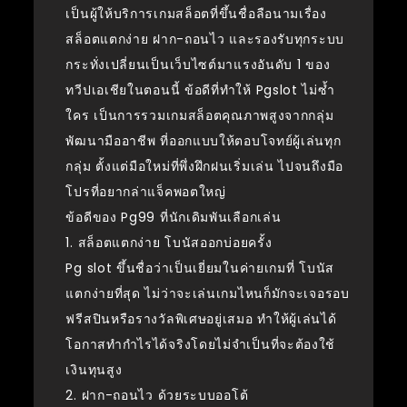
เป็นผู้ให้บริการเกมสล็อตที่ขึ้นชื่อลือนามเรื่อง
สล็อตแตกง่าย ฝาก-ถอนไว และรองรับทุกระบบ
กระทั่งเปลี่ยนเป็นเว็บไซต์มาแรงอันดับ 1 ของ
ทวีปเอเชียในตอนนี้ ข้อดีที่ทำให้ Pgslot ไม่ซ้ำ
ใคร เป็นการรวมเกมสล็อตคุณภาพสูงจากกลุ่ม
พัฒนามืออาชีพ ที่ออกแบบให้ตอบโจทย์ผู้เล่นทุก
กลุ่ม ตั้งแต่มือใหม่ที่พึ่งฝึกฝนเริ่มเล่น ไปจนถึงมือ
โปรที่อยากล่าแจ็คพอตใหญ่
ข้อดีของ Pg99 ที่นักเดิมพันเลือกเล่น
1. สล็อตแตกง่าย โบนัสออกบ่อยครั้ง
Pg slot ขึ้นชื่อว่าเป็นเยี่ยมในค่ายเกมที่ โบนัส
แตกง่ายที่สุด ไม่ว่าจะเล่นเกมไหนก็มักจะเจอรอบ
ฟรีสปินหรือรางวัลพิเศษอยู่เสมอ ทำให้ผู้เล่นได้
โอกาสทำกำไรได้จริงโดยไม่จำเป็นที่จะต้องใช้
เงินทุนสูง
2. ฝาก-ถอนไว ด้วยระบบออโต้