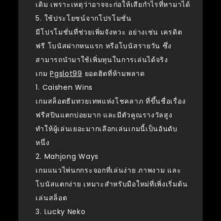
เดิม เพราะเหตุว่าอาจจะก่อให้เสียกำไรที่หามาได้
5. ใช้ประโยชน์จากโปรโมชั่น
มีโปรโมชั่นที่ช่วยเพิ่มจังหวะ อย่างเช่น เครดิต
ฟรี โบนัสฝากหนแรก หรือโบนัสรายวัน ซึ่ง
สามารถนำมาใช้เพิ่มทุนในการเล่นได้จริง
เกม
Pgslot99
ยอดฮิตที่ห้ามพลาด
1. Caishen Wins
เกมสล็อตธีมทวยเทพแห่งโชคลาภ ที่ขึ้นชื่อเรื่อง
ฟรีสปินแตกบ่อยมาก และมีตัวคูณรางวัลสูง
ทำให้ผู้เล่นเยอะมากเลือกเล่นเกมนี้เป็นอันดับ
หนึ่ง
2. Mahjong Ways
เกมแนวไพ่นกกระจอกที่เล่นง่าย ภาพงาม และ
โบนัสแตกง่าย เหมาะสำหรับมือใหม่ที่เพิ่งเริ่มต้น
เล่นสล็อต
3. Lucky Neko