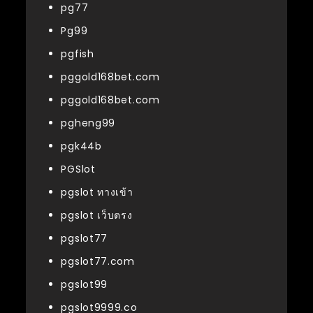
pg77
Pg99
pgfish
pggold168bet.com
pggold168bet.com
pgheng99
pgk44b
PGSlot
pgslot ทางเข้า
pgslot เว็บตรง
pgslot77
pgslot77.com
pgslot99
pgslot9999.co