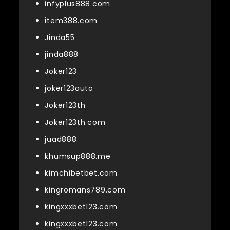
infyplus888.com
item388.com
Jinda55
jinda888
Joker123
joker123auto
Joker123th
Joker123th.com
juad888
khumsup888.me
kimchibetbet.com
kingromans789.com
kingxxxbet123.com
kingxxxbet123.com