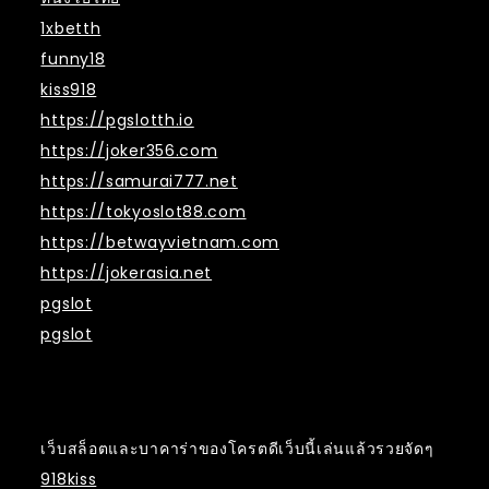
1xbetth
funny18
kiss918
https://pgslotth.io
https://joker356.com
https://samurai777.net
https://tokyoslot88.com
https://betwayvietnam.com
https://jokerasia.net
pgslot
pgslot
เว็บสล็อตและบาคาร่าของโครตดีเว็บนี้เล่นแล้วรวยจัดๆ
918kiss