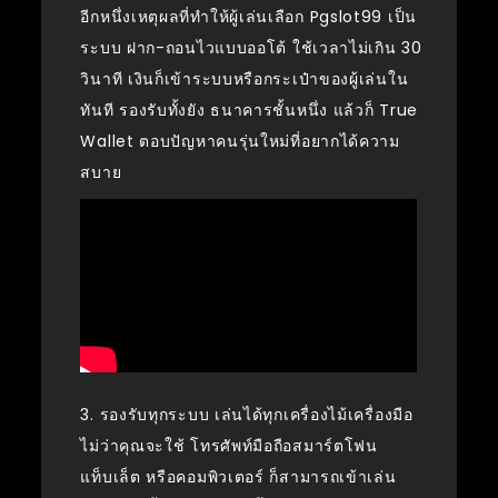
อีกหนึ่งเหตุผลที่ทำให้ผู้เล่นเลือก Pgslot99 เป็น
ระบบ ฝาก-ถอนไวแบบออโต้ ใช้เวลาไม่เกิน 30
วินาที เงินก็เข้าระบบหรือกระเป๋าของผู้เล่นใน
ทันที รองรับทั้งยัง ธนาคารชั้นหนึ่ง แล้วก็ True
Wallet ตอบปัญหาคนรุ่นใหม่ที่อยากได้ความ
สบาย
3. รองรับทุกระบบ เล่นได้ทุกเครื่องไม้เครื่องมือ
ไม่ว่าคุณจะใช้ โทรศัพท์มือถือสมาร์ตโฟน
แท็บเล็ต หรือคอมพิวเตอร์ ก็สามารถเข้าเล่น