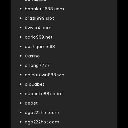
boonlert1688.com
brazil999 slot
bwvip4.com
carlo999.net
cashgame168
Casino
chang7777
chinatown888.win
cloudbet
cupcake88x.com
debet
dgb222hot.com
dgb222hot.com