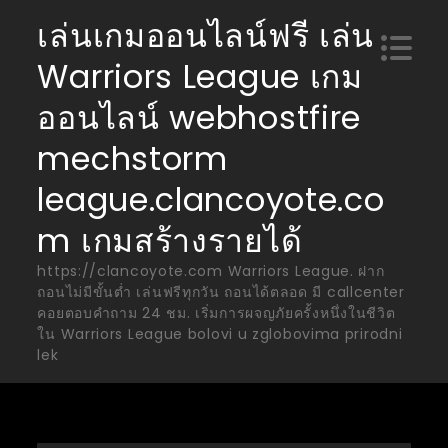
Skip
เล่นเกมออนไลน์ฟรี เล่น
to
Warriors League เกม
content
ออนไลน์ webhostfire
mechstorm
league.clancoyote.co
m เกมสร้างรายได้
https://clancoyote.com Warriors League. ฝาก
ถอนไม่มีขั้นต่ำ เล่นฟรีทุกวัน ถอนได้ตลอด มี callcenter
คอยตอบคำถาม 24 ชม. เริ่มการผจญภัยครั้งหนึ่งในชีวิต
ใน Warriors League bolovi u zglobovima prirodni
lek