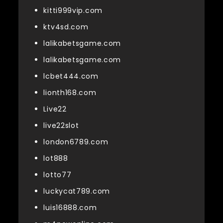
kitti999vip.com
ktv4sd.com
lalikabetsgame.com
lalikabetsgame.com
lcbet444.com
lionth168.com
Live22
live22slot
london6789.com
lot888
lotto77
luckycat789.com
luis16888.com