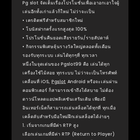
Pg slot จัดเต็มเรื่องโปรโมชั่นเพื่อเอาอกเอาใจผู้
เล่นอีกทั้งเก่าแล้วก็ใหม่ ไม่ว่าจะเป็น
• เครดิตฟรีสำหรับสมาชิกใหม่
• โบนัสฝากครั้งแรกสูงสุด 100%
• โปรโมชั่นคืนยอดเสียรายวัน/รายสัปดาห์
• กิจกรรมพิเศษลุ้นรางวัลใหญ่ตลอดทั้งเดือน
รองรับทุกระบบ เล่นได้ทุกๆที่ ทุกเวลา
หนึ่งในจุดเด่นของ Pgslot99 คือ เล่นได้ทุก
เครื่องใช้ไม้สอย ทุกระบบ ไม่ว่าจะเป็นโทรศัพท์
เคลื่อนที่ iOS,
Pgslot
Android หรือจะเล่นผ่าน
คอมพิวเตอร์ ก็สามารถเข้าถึงได้สบาย ไม่ต้อง
ดาวน์โหลดแอปพลิเคชันเสริมเติม เพียงมี
อินเทอร์เน็ตก็สามารถเล่นสล็อตได้ทุกที่ ทุกเมื่อ
เคล็ดลับสำหรับมือใหม่ฝึกเล่นสล็อตได้ง่ายๆ
1. เริ่มจากเกมที่มีค่า RTP สูง
เลือกเล่นเกมที่มีค่า RTP (Return to Player)