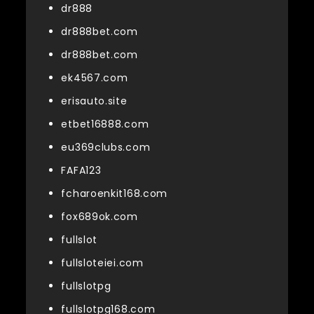
dr888
dr888bet.com
dr888bet.com
ek4567.com
erisauto.site
etbet16888.com
eu369clubs.com
FAFA123
fcharoenkit168.com
fox689ok.com
fullslot
fullsloteiei.com
fullslotpg
fullslotpg168.com