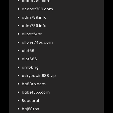
abbet789.com
acebet789.com
adm789.info
adm789.info
allbet24hr
allone745s.com
alot66
alot666
ambking
askyouwin888 vip
ba88th.com
babet555.com
Baccarat
baj88thb