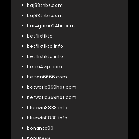
baj88thbz.com
baj88thbz.com
bar4game24hr.com
betflixtikto
betflixtikto.info
betflixtikto.info
betm4vip.com
betwin6666.com
betworld369hot.com
betworld369hot.com
bluewin8888.info
bluewin8888.info
bonanza99
bonus888