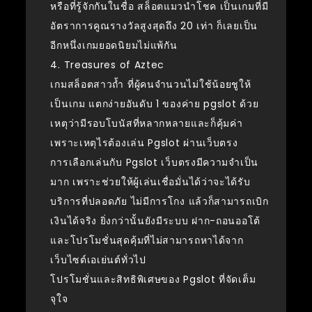
หรือที่รู้จักกันในชื่อ สล็อตแมวนำโชค เป็นเกมที่มี
อัตราการคูณรางวัลสูงสุดถึง 20 เท่า ก็เลยเป็น
อีกหนึ่งเกมยอดนิยมไม่แพ้กัน
4. Treasures of Aztec
เกมสล็อตสาวถ้ำ ที่ผู้คนจำนวนไม่ใช้น้อยชูให้
เป็นเกม แตกง่ายอันดับ 1 ของค่าย pgslot ด้วย
เหตุว่ามีรอบโบนัสที่หลากหลายและก็คุ้มค่า
เพราะเหตุไรต้องเล่น Pgslot ผ่านเว็บตรง
การเลือกเล่นกับ Pgslot เว็บตรงมีความจำเป็น
มาก เพราะช่วยให้ผู้เล่นเชื่อมั่นได้ว่าจะได้รับ
บริการที่ปลอดภัย ไม่มีการโกง แล้วก็สามารถเบิก
เงินได้จริง ยิ่งกว่านั้นยังมีระบบ ฝาก-ถอนออโต้
และโปรโมชั่นสุดคุ้มที่ไม่สามารถหาได้จาก
เว็บไซต์เอเย่นต์ทั่วไป
โปรโมชั่นและสิทธิพิเศษของ Pgslot ที่จัดเต็ม
จุใจ