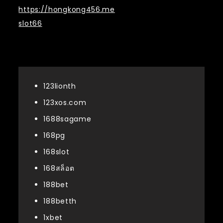
https://hongkong456.me
slot66
หมวดหมู่
123lionth
123xos.com
1688sagame
168pg
168slot
168สล็อต
188bet
188betth
1xbet