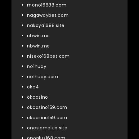
mono16888.com
nagawaybet.com
nakoya1688.site
nbwin.me
nbwin.me
niseko168bet.com
no1huay
no1huay.com
okc4
okcasino
okcasino159.com
okcasino159.com
onesiamclub.site
onoplus168.com