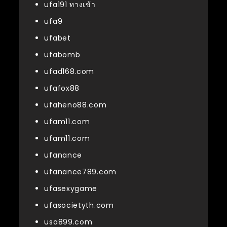
ufa191 ทางเข้า
ufa9
ufabet
ufabomb
ufad168.com
ufafox88
ufaheno88.com
ufam11.com
ufam11.com
ufanance
ufanance789.com
ufasexygame
ufasocietyth.com
usa899.com