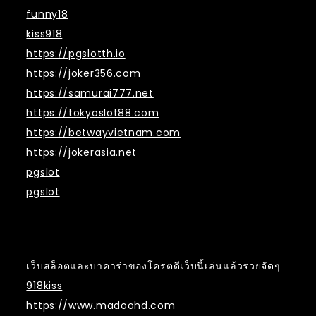
funny18
kiss918
https://pgslotth.io
https://joker356.com
https://samurai777.net
https://tokyoslot88.com
https://betwayvietnam.com
https://jokerasia.net
pgslot
pgslot
เว็บสล็อตและบาคาร่าของโครตดีเว็บนี้เล่นแล้วรวยจัดๆ
918kiss
https://www.madoohd.com