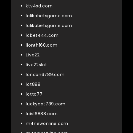
ktv4sd.com
lalikabetsgame.com
lalikabetsgame.com
lcbet444.com
lionth168.com
Live22
live22slot
london6789.com
lot888
lotto77
luckycat789.com
luis16888.com
m4newonline.com