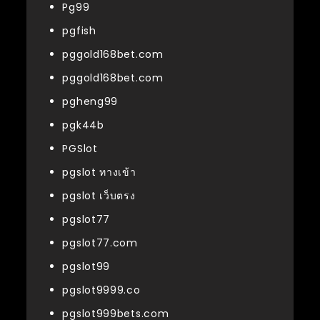
Pg99
pgfish
pggold168bet.com
pggold168bet.com
pgheng99
pgk44b
PGSlot
pgslot ทางเข้า
pgslot เว็บตรง
pgslot77
pgslot77.com
pgslot99
pgslot9999.co
pgslot999bets.com