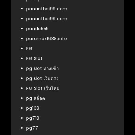
pananthai99.com
pananthai99.com
panda555
paramax1688.info
PG
PG Slot
pg slot ทางเข้า
pg slot เว็บตรง
PG Slot เว็บใหม่
pg สล็อต
pg168
pg718
pg77