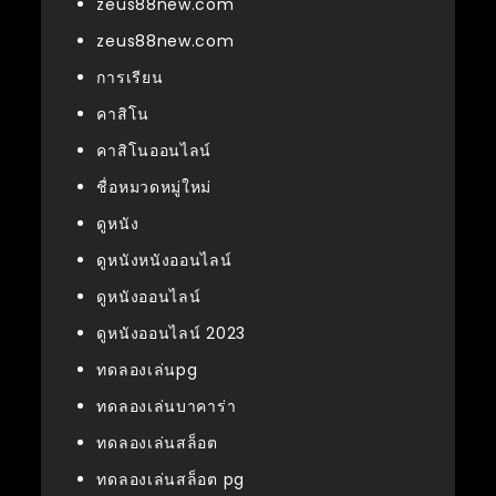
zeus88new.com
zeus88new.com
การเรียน
คาสิโน
คาสิโนออนไลน์
ชื่อหมวดหมู่ใหม่
ดูหนัง
ดูหนังหนังออนไลน์
ดูหนังออนไลน์
ดูหนังออนไลน์ 2023
ทดลองเล่นpg
ทดลองเล่นบาคาร่า
ทดลองเล่นสล็อต
ทดลองเล่นสล็อต pg