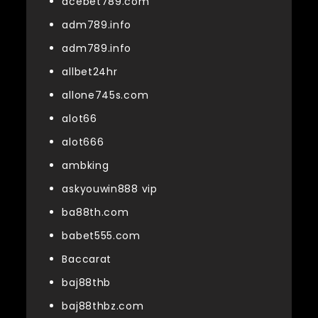
acebet789.com
adm789.info
adm789.info
allbet24hr
allone745s.com
alot66
alot666
ambking
askyouwin888 vip
ba88th.com
babet555.com
Baccarat
baj88thb
baj88thbz.com