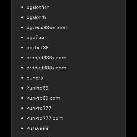
pgslotfish
pgslotth
pgzeus88win.com
pgสล็อต
pokbet88
proded888x.com
proded888x.com
punpro
PunPro66
PunPro66.com
PunPro777
PunPro777.com
Pussy888