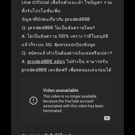
Line Official เพื่อรับคำแนะนำ ไขปัญหา รวม
ทั้งรับโปรโมชั่นเพิ่ม
ปัญหาที่มักพบเกี่ยวกับ proded888
Q: proded888 ไม่เป็นอันตรายไหม?
A: ไม่เป็นอันตราย 100% เพราะว่ามีใบอนุมัติ
แล้วก็ระบบ SSL คุ้มครองปกป้องข้อมูล
Q: สมัครแล้วจำเป็นต้องฝากเงินเลยหรือเปล่า?
A:
proded888 สมัคร
ไม่จำเป็น สามารถรับ
proded888 เครดิตฟรี เพื่อทดลองเล่นก่อนได้