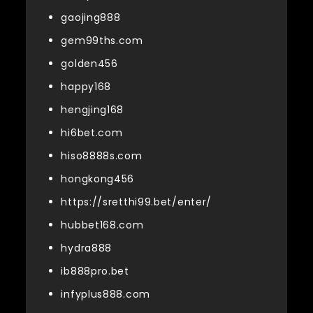
gaojing888
gem99ths.com
golden456
happy168
hengjing168
hi6bet.com
hiso8888s.com
hongkong456
https://sretthi99.bet/enter/
hubbet168.com
hydra888
ib888pro.bet
infyplus888.com