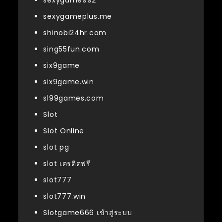
sexygame992
sexygameplus.me
shinobi24hr.com
sing55fun.com
six9game
six9game.win
sl99games.com
Slot
Slot Online
slot pg
slot เครดิตฟรี
slot777
slot777.win
Slotgame666 เข้าสู่ระบบ