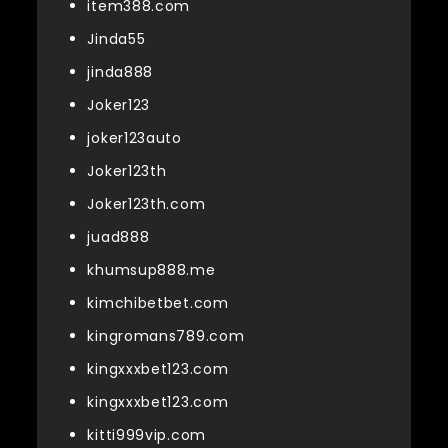
item388.com
Jinda55
jinda888
Joker123
joker123auto
Joker123th
Joker123th.com
juad888
khumsup888.me
kimchibetbet.com
kingromans789.com
kingxxxbet123.com
kingxxxbet123.com
kitti999vip.com