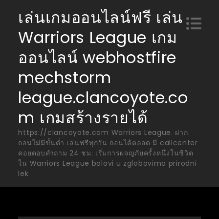
Skip
เล่นเกมออนไลน์ฟรี เล่น
to
Warriors League เกม
content
ออนไลน์ webhostfire
mechstorm
league.clancoyote.co
m เกมสร้างรายได้
https://clancoyote.com Warriors League. ฝาก
ถอนไม่มีขั้นต่ำ เล่นฟรีทุกวัน ถอนได้ตลอด มี callcenter
คอยตอบคำถาม 24 ชม. เริ่มการผจญภัยครั้งหนึ่งในชีวิต
ใน Warriors League bolovi u zglobovima prirodni
lek