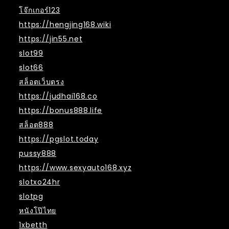
โจ๊กเกอร์123
https://hengjing168.wiki
https://jin55.net
slot99
slot66
สล็อตเว็บตรง
https://judhai168.co
https://bonus888.life
สล็อต888
https://pgslot.today
pussy888
https://www.sexyauto168.xyz
slotxo24hr
slotpg
หนังโป๊ไทย
1xbetth