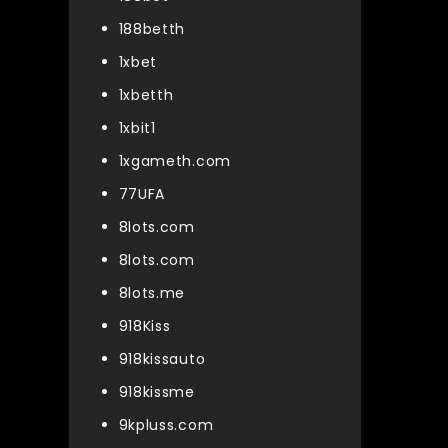
188betth
1xbet
1xbetth
1xbit1
1xgameth.com
77UFA
8lots.com
8lots.com
8lots.me
918Kiss
918kissauto
918kissme
9kpluss.com