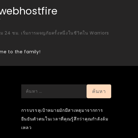
 webhostfire
้
24 ชม. เริ่มการผจญภัยครั้งหนึ่งในชีวิตใน Warriors
e to the family!
ค้นหา
สำหรับ:
การบรรลุเป้าหมายมักมีสาเหตุมาจากการ
ยืนยันตัวตนในเวลาที่คุณรู้สึกว่าคุณกำลังล้ม
เหลว