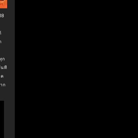
18
้
ก
ทุก
ันที
เค
มาก