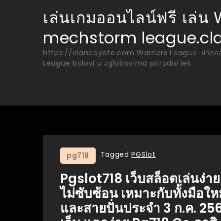
Skip
เล่นเกมออนไลน์ฟรี เล่น
to
mechstorm league.cla
content
https://clancoyote.com Warriors League. ฝากถอนไม่
League bolovi u zglobovima prirodni lek
Tagged
PGSlot
pg718
Pgslot718 เว็บสล็อตเล่นง่าย
ไม่ซับซ้อน เหมาะกับทั้งมือให
และสายปั่นประจำ 3 ก.ค. 25