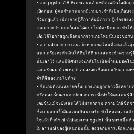
• เกม pgslot718 ที่เคยเล่นแล้วเพลิดเพลินใจมักถูก
เปิดก่อน: ผู้คนจำนวนมากมีเกมประจำที่เปิดเกือบจะ
วี่วันอยู่แล้ว เนื่องจากรู้สึกว่าคุ้นมือกว่า รู้เรื่องจังห
เกมมากกว่า และก็เล่นได้แบบไม่ต้องคิดมาก ทำให้
เดิมได้โอกาสถูกเลือกมากกว่าเกมใหม่นั่นเองขอรับ
• ความจำจากการเล่น: ถ้าหากเกมไหนที่เล่นแล้วลุ้
สนุก หรือเคยทำเงินได้ดิบได้ดี คนเล่นจะจำความรู้
นั้นเอาไว้ และมีทิศทางจะกลับไปเปิดซ้ำแบบอัตโนม
เลยครับผม ด้วยเหตุว่าสมองจะเชื่อมเกมกับความท
จำที่ดีของเกมไปด้วย
• ชื่อเกมที่เห็นหลายครั้ง: บางเกมถูกกล่าวถึงหลายคร
หรือมองเห็นผ่านตาบ่อย จนกระทั่งทำให้คนเล่นรู้สึ
เคยชินแม้จะยังเล่นได้ไม่มากก็ตาม ความใกล้ชิดจ
ชื่อเกมแบบงี้ก็มีผลเช่นกันนะครับ ทำให้ลดความลั
ใจแล้วก็กล้าเข้าไปลองเกม pgslot นั้นๆมากขึ้นด้
3. อารมณ์ของผู้เล่นตอนนั้น ส่งผลกับการเลือกเก