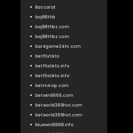
Baccarat
baj88thb
baj88thbz.com
baj88thbz.com
bar4game24hr.com
betflixtikto
betflixtikto.info
betflixtikto.info
betm4vip.com
betwin6666.com
betworld369hot.com
betworld369hot.com
bluewin8888.info