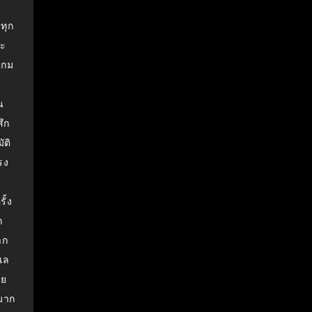
ทุก
วะ
เกม
น
สึก
ัติ
รง
ั้ง
ก
าก
งเล
วย
มมาก