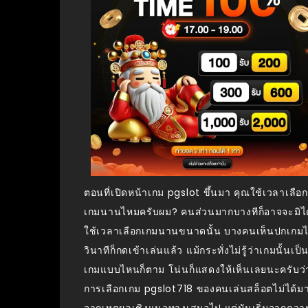
ตอนที่เปิดหน้าเกม pgslot ขึ้นมา คุณใช้เวลาเลือก
เกมนานไหมครับผม? คนส่วนมากบางทีก็อาจจะมิได
ใช้เวลาเลือกเกมนานขนาดนั้น บางคนเห็นปกเกมไม่
วินาทีก็กดเข้าเล่นแล้ว แม้กระทั่งไม่รู้ว่าเกมนั้นเป็
เกมแบบไหนก็ตาม โน่นก็แสดงให้เห็นเลยนะครับว่
การเลือกเกม pgslot718 ของคนเล่นสล็อตไม่ได้ม
จากเหตุผลเชิงแนวทางเสมอไป แต่มันเริ่มจากควา