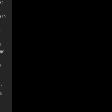
แนว
ยมาก
ม
ก
ยุด
ก
่า
ม่