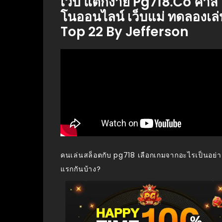
เว็บ แตกง่าย Pg718.co คาสิ
โนออนไลน์ เว็บแม่ ทดลองเล่
Top 22 By Jefferson
คนเล่นสล็อตกับ pg718 เลือกเกมจากอะไรเป็นอย่า
แรกกันบ้าง?