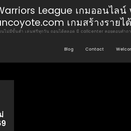
 Warriors League เกมออนไลน์
ncoyote.com เกมสร้างรายได
มีขั้นต่ำ เล่นฟรีทุกวัน ถอนได้ตลอด มี callcenter คอยตอบคำถาม 
Blog
Contact
Welcom
ม่
69