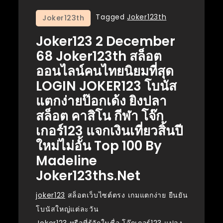
Tagged
Joker123th
Joker123th
Joker123 2 December
68 Joker123th สล็อต
ออนไลน์คนไทยนิยมที่สุด
LOGIN JOKER123 โบนัส
แตกง่ายป๊อกเด้ง ยิงปลา
สล็อต คาสิโน กีฬา โจ๊ก
เกอร์123 แจกเงินเที่ยวสิ้นปี
ใหม่ไม่อั้น Top 100 By
Madeline
Joker123ths.net
joker123
สล็อตเว็บไซต์ตรง เกมแตกง่าย ยืนยัน
โบนัสใหญ่แต่ละวัน