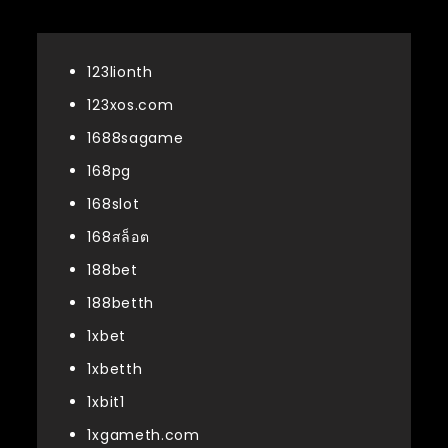
123lionth
123xos.com
1688sagame
168pg
168slot
168สล็อต
188bet
188betth
1xbet
1xbetth
1xbit1
1xgameth.com