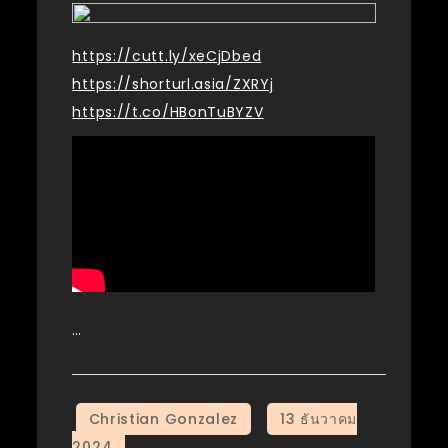
https://cutt.ly/xeCjDbed
https://shorturl.asia/ZXRYj
https://t.co/HBonTuBYZV
…