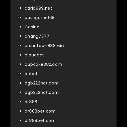
carlo999.net
cashgame168
Casino
chang7777
chinatown888.win
cloudbet
cupcake88x.com
debet
dgb222hot.com
dgb222hot.com
dr888
dr888bet.com
dr888bet.com