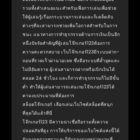
รวมทั้งคำเสนอแนะสำหรับเพื่อการเล่นเพื่อช่วย
ให้ผู้เล่นรู้เรื่องกระบวนการเล่นและก็เคล็ดลับ
ต่างๆที่จะสามารถช่วยเพิ่มโอกาสสำหรับในการ
ชนะ แนวทางการทำธุรกรรมด้านการเงินเป็นอีก
หนึ่งปัจจัยสำคัญที่ผู้เล่นโจ๊กเกอร์123ต้องการ
ความสะดวกสบาย เว็บโจ๊กเกอร์123มีระบบฝาก-
ถอนที่รวดเร็วผ่านวอเลท ซึ่งคือระบบที่ล้ำยุคและ
ไม่มีอันตราย ผู้เล่นสามารถฝากหรือเบิกเงินได้
ตลอด 24 ชั่วโมง และก็การทำธุรกรรมก็ไม่มีขั้น
ต่ำ ทำให้ผู้เล่นสามารถเล่นเกมโจ๊กเกอร์123ได้
ตามงบประมาณที่ต้องการ
สล็อตโจ๊กเกอร์ เลือกเล่นเว็บไซต์สล็อตที่สนุก
ที่สุดได้แล้วที่นี่
โจ๊กเกอร์123 มีความน่าเชื่อถือรวมทั้งความ
ปลอดภัยที่สูง การให้บริการของเว็บไซต์แห่งนี้ได้
รับการตรวจตราและก็รับรองจากหน่วยงานที่