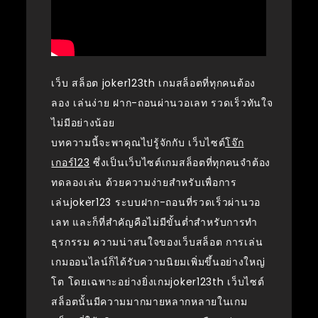
เว็บ สล็อต joker123th เกมสล็อตที่ทุกคนต้อง
ลอง เล่นง่าย ฝาก-ถอนผ่านวอเลท รวดเร็วทันใจ
ไม่มีอย่างน้อย
บทความนี้จะพาคุณไปรู้จักกับ เว็บไซต์
โจ๊ก
เกอร์123
ซึ่งเป็นเว็บไซต์เกมสล็อตที่ทุกคนจำต้อง
ทดลองเล่น ด้วยความง่ายสำหรับเพื่อการ
เล่นjoker123 ระบบฝาก-ถอนที่รวดเร็วผ่านวอ
เลท และก็ที่สำคัญคือไม่มีขั้นต่ำสำหรับการทำ
ธุรกรรม ความน่าสนใจของเว็บสล็อต การเล่น
เกมออนไลน์ก็ได้รับความนิยมเพิ่มขึ้นอย่างใหญ่
โต โดยเฉพาะอย่างยิ่งเกมjoker123th เว็บไซต์
สล็อตนั้นมีความมากมายหลากหลายในเกม