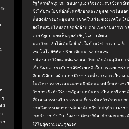
รัฐวิสาหกิจชุมชน สนับสนุนธุรกิจยกระดับเชิงพาณิช
สิก
ซึ่งได้ประโยชน์อีกทั้งนักศึกษาและกลุ่มคนทั่วไปนอก
นั้นยังมีการประชุมนานาชาติในเรื่องของเทคโนโลย
น
สิ่งใหม่สมัยใหม่สุดยอดอีกด้วย ด้วยเหตุว่ามหาวิทยาล
ราชภัฏเรามองเห็นจุดสำคัญในการพัฒนา
มหาวิทยาลัยให้เติบโตอีกทั้งในด้านวิชาการรวมทั้ง
ีม
เทคโนโลยีที่ทัดเปรียบเทียบนานาประเทศ
• นิตยสารวิจัยและพัฒนามหาวิทยาลัยสวนสุนันทา ซึ
เป็นนิตยสารระดับชาติที่ช่วยเหลือในการเผยแพร่ง
็
ศึกษาวิจัยทางด้านการศึกษารวมทั้งวารสารเป็นกลา
ในเรื่องของการเสนอความนึกคิดแลกเปลี่ยนต่างๆเช
งๆ
วิชาการจึงทำให้ราชภัฏสวนสุนันทา เป็นมหาวิทยาล
่าๆ
ที่มีเอกสารทางวิชาการและก็การค้นคว้าจำนวนมาก
่มี
รวมถึงการพัฒนาการศึกษาค้นคว้าใหม่ๆด้วย เพราะ
อก
เหตุว่าเราเน้นในเรื่องงานศึกษาวิจัยแล้วก็พัฒนาองค
ว่า
ให้ไปสู่ความเป็นสุดยอด