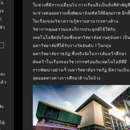
ใจ
ในช่วงที่มีการเปลี่ยนไป การเรียนจึงเป็นสิ่งที่สำคัญที
ปร
จะช่วยต่อยอดรวมทั้งพัฒนาบัณฑิตให้มีคุณภาพ อีกทั้
า
ในเรื่องของวิชาความรู้ความสามารถทางด้าน
ล้ว
วิชาการคุณธรรมและก็การประยุกต์ใช้ให้กับ
เทคโนโลยีสมัยใหม่ซึ่งมหาวิทยาลัยสวนสุนันทา เป็
มหาวิทยาลัยที่ได้รับรางวัลอันดับ 1 ในกลุ่ม
มหาวิทยาลัยราชภัฏ ซึ่งจริงจังในการค้นคว้าศึกษา
ค้นคว้าในเรื่องของวิชาการพร้อมกับเทคโนโลยีที่มี
การพัฒนาอย่างเร็วมหาวิทยาลัยราชภัฏ มีความเป็น
งจะ
สุดยอดทางทางการศึกษาด้านใดบ้าง
แล้ว
ัง
ได้