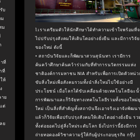
้
รับ
กม
ะสม
1.เราเตรียมตัวให้นักศึกษาได้ทำความเข้าใจพร้อมที่
ี
ไปปรับปรุงสังคมให้เติบโตอย่างยั่งยืน และมีการวิจัย
ก
ของใหม่ ดังนี้
• สถาบันวิจัยและก็พัฒนาสวนสุนันทา เรามีการ
าที่
ค้นคว้าศึกษาค้นคว้าร่วมกับที่ทำการนวัตกรรมแห่ง
ที่
ชาติองค์การมหาชน NIA สำหรับเพื่อการเปิดตัวหน่ว
ให้
ขับสิ่งใหม่เพื่อสังคมรวมทั้งนำสิ่งใหม่ไปใช้อย่างมี
ึง
ประโยชน์ เมื่อโลกได้ขับเคลื่อนด้วยเทคโนโลยีฉะนั
หลาย
การพัฒนาและก็วิจัยทางเทคโนโลยีรวมทั้งของใหม่ย
แต่
ใหม่ เป็นสิ่งที่สำคัญทั้งสถาบันจึงเอาจริงเอาจังพัฒน
แล้วก็วิจัยเพื่อปรับปรุงสังคมให้เติบโตอย่างยั่งยืน รว
เลย
ทั้งต่อยอดไปสู่สิ่งใหม่ระดับโลก ยิ่งไปกว่านี้ยังมีการ
ถ่ายทอดองค์วิชาความรู้ให้กับผู้ประกอบธุรกิจ กรุ๊ป