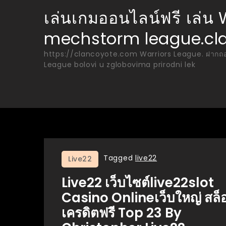
Skip
เล่นเกมออนไลน์ฟรี เล่น
to
mechstorm league.cla
content
https://clancoyote.com Warriors League. ฝากถอนไม่
League bolovi u zglobovima prirodni lek
Tagged
live22
Live22
Live22 เว็บไซต์live22slot
Casino Onlineเว็บใหญ่ สล็
เครดิตฟรี Top 23 By