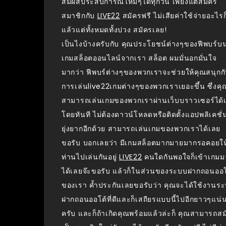
สัมผัสประสบการณ์ใหม่ๆได้ทุกวัน เพียงแต่สมัคร
สมาชิกกับ
LIVE22
สมัครฟรี ไม่เสียค่าใช้จ่ายอะไรก
แล้วแต่ทั้งหมดทั้งปวง สมัครเลย!
เป็นไงบ้างครับกับ คุณประโยชน์ต่างๆของฟีพบร์บ
เกมสล็อตออนไลน์จากเรา สล็อต ผมมั่นอกมั่นใจ
มากว่า ฟีพบร์ต่างๆของพวกเราจะช่วยให้คุณสนุกก
การเล่นlive22เกมต่างๆของพวกเราเยอะขึ้น ซึ่งคุ
สามารถเล่นเกมของพวกเราผ่านเว็บบราวเซอร์ได้
โดยทันที ไม่ต้องดาวน์โหลดหรือติดตั้งแอปพลิเคชั่
ยุ่งยากอีกด้วย สามารถเล่นเกมของพวกเราได้เลย
ขอรับ บอกเลยว่า มีเกมสล็อตมากมายมากรอคอยให
ท่านไปเล่นกันอยู่
LIVE22
คนใดกันพอใจก็เข้าเกมม
ได้เลยจ๊ะขอรับ แล้วก็ในส่วนของระบบฝากถอนออโ
ของเรา ค้ำประกันเลยขอรับว่า คุณจะได้ใช้งานร
ฝากถอนออโต้ที่ดีและก็เสถียรแบบนี้ไปอีกยาวๆแน่
ครับ และก็ถ้าเกิดคุณพร้อมแล้วล่ะก็ คุณสามารถสม