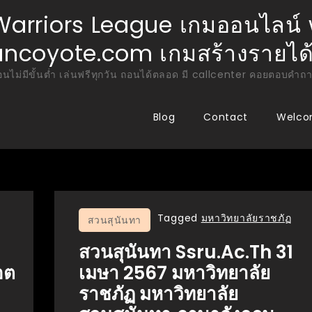
 Warriors League เกมออนไลน์
ncoyote.com เกมสร้างรายได
มีขั้นต่ำ เล่นฟรีทุกวัน ถอนได้ตลอด มี callcenter คอยตอบคำถาม 
Blog
Contact
Welcom
Tagged
มหาวิทยาลัยราชภัฏ
สวนสุนันทา
สวนสุนันทา Ssru.ac.th 31
อต
เมษา 2567 มหาวิทยาลัย
ราชภัฏ มหาวิทยาลัย