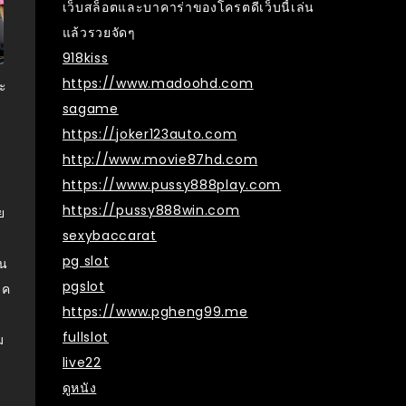
เว็บสล็อตและบาคาร่าของโครตดีเว็บนี้เล่น
แล้วรวยจัดๆ
918kiss
https://www.madoohd.com
จะ
sagame
https://joker123auto.com
http://www.movie87hd.com
https://www.pussy888play.com
https://pussy888win.com
ย
sexybaccarat
pg slot
้น
pgslot
ุค
https://www.pgheng99.me
า
fullslot
ม
live22
ดูหนัง