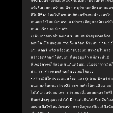
การเพิ่มความเพลิดเพลินรวมทั้งความระทึกใจอย่าง
แท้จริงเลยล่ะครับผม ด้วยเหตุว่าเกมสล็อตแบบคลา
ที่ไม่มีฟีพบร์อะไรก็ตามมันก็ค่อนข้างจะน่าระอาไป
หน่อยจริงไหมล่ะขอรับ แต่ว่าการมีอยู่ของฟีเจอร์มั
คนละเรื่องเลยล่ะขอรับ
• เพิ่มเอกลักษณ์ของเกม ระบบเกมต่างๆของสล็อต
ออนไลน์ในปัจจุบัน รวมถึง สล็อต ด้วยนั้น มักจะมีธ
เกม สตอรี่ หรือเครื่องหมายของเกมสำหรับในการ
สร้างอัตลักษณ์ให้กับเกมนั้นๆอยู่แล้ว แม้กระนั้นมี
ฟีเจอร์ต่างๆก็มีส่วนเช่นกันครับผม เนื่องจากว่ามันก
สามารถสร้างเอกลักษณ์ของเกมได้ด้วย
• สร้างมิติใหม่ของเกมสล็อต และสุดท้าย ฟีพบร์ต่า
บนเกมสล็อตของ live22 จะช่วยทำให้คุณลืมเกมเก
ไปได้เลยครับผม เพราะว่าเกมสล็อตแบบคลาสิกที่ไม
ฟีพบร์ต่างๆคุณจะทำได้เพียงแค่สปินไปเรื่อยมันก็อ
จะน่าเบื่อใช่ไหมล่ะขอรับ การมีอยู่ของฟีเจอร์จึงนับ