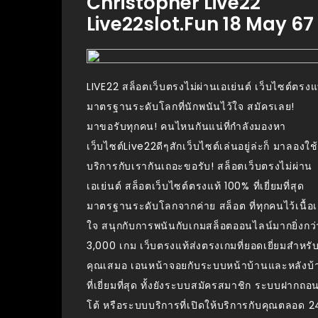
Christopher Live22
Live22slot.fun 18 May 67
LIVE22 สล็อตเว็บตรงไม่ผ่านเอเย่นต์ เว็บไซต์ตรงแ
มาตรฐานระดับโลกที่นักพนันไว้ใจ สมัครเลย!
มาขอรับทุกคน! คนไหนกันแน่ที่กำลังมองหา
เว็บไซต์Live22ดีๆสักเว็บไซต์เล่นอยู่ล่ะก็ มาลองใช้
บริการกับเรากันเถอะขอรับ! สล็อตเว็บตรงไม่ผ่าน
เอเย่นต์ สล็อตเว็บไซต์ตรงแท้ 100% ที่เยี่ยมที่สุด
มาตรฐานระดับโลกจากค่าย สล็อต ที่ทุกคนไว้เนื้อเช
ใจ สนุกกับการพนันกับเกมสล็อตออนไลน์มากยิ่งกว่
3,000 เกม เว็บตรงแท้ส่งตรงเกมที่ยอดเยี่ยมสำหรั
คุณเสมอ เอนหน้าจอยกับระบบหน้าบ้านและหลังบ้
ที่เยี่ยมที่สุด ทั้งยังระบบสมัครสมาชิก ระบบฝากถอ
โต้ หรือระบบบริการที่เปิดให้บริการกับคุณตลอด 2