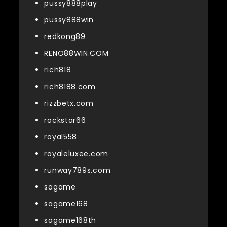
pussy888play
pussy888win
redkong89
RENO88WIN.COM
rich818
rich8188.com
rizzbetx.com
rockstar66
royal558
royaleluxee.com
runway789s.com
sagame
sagame168
sagame168th