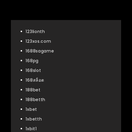
หมวดหมู่
123lionth
123xos.com
1688sagame
168pg
168slot
168สล็อต
188bet
188betth
1xbet
1xbetth
1xbit1