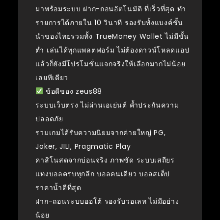
มาพร้อมระบบ ฝาก-ถอนอัตโนมัติ ที่เร็วที่สุด ทำ
รายการได้ภายใน 10 วินาที รองรับทั้งแบงค์ชั้น
นำของไทยรวมทั้ง TrueMoney Wallet ไม่มีขั้น
ต่ำ เล่นได้ทุกแพลตฟอร์ม ไม่ต้องดาวน์โหลดแอป
แล้วก็ยังมีโปรโมชั่นแจกจริงให้เลือกมากไม่น้อย
เลยทีเดียว
ข้อดีของ zeus88
ระบบเว็บตรง ไม่ผ่านเอเย่นต์ ค้ำประกันความ
ปลอดภัย
รวมเกมได้รับความนิยมจากค่ายใหญ่ PG,
Joker, JILI, Pragmatic Play
คาสิโนสดจากบ่อนจริง ภาพชัด ระบบเสถียร
แทงบอลครบทุกลีก บอลคนเดียว บอลสเต็ป
ราคาน้ำดีที่สุด
ฝาก-ถอนระบบออโต้ รองรับวอเลท ไม่มีอย่าง
น้อย