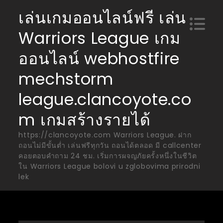
Skip
เล่นเกมออนไลน์ฟรี เล่น
to
Warriors League เกม
content
ออนไลน์ webhostfire
mechstorm
league.clancoyote.co
m เกมสร้างรายได้
https://clancoyote.com Warriors League. ฝาก
ถอนไม่มีขั้นต่ำ เล่นฟรีทุกวัน ถอนได้ตลอด มี callcenter
คอยตอบคำถาม 24 ชม. เริ่มการผจญภัยครั้งหนึ่งในชีวิต
ใน Warriors League bolovi u zglobovima prirodni
lek