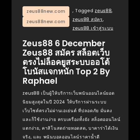
,
Tagged
zeus88
,
zeus88new.com
zeus88 สมัคร
,
zeus88new.com
zeus88 เข้าสู่ระบบ
Zeus88 6 December
Zeus88 สมัคร สล็อตเว็บ
ตรงไม่ล็อคยูสระบบออโต้
โบนัสแจกหนัก Top 2 By
Raphael
zeus88 เป็นผู้ให้บริการเว็บพนันออนไลน์ยอด
นิยมสูงสุดในปี 2024 ให้บริการผ่านระบบ
เว็บไซต์ตรงไม่ผ่านเอเย่นต์ ที่ปลอดภัย มั่นคง
และก็ใช้งานง่าย ครบเครื่องทั้งยัง สล็อตออนไลน์
แตกง่าย, คาสิโนสดถ่ายทอดสด, บาคาร่าได้เงิน
จริง, และ พนันบอลออนไลน์ราคาน้ำดี