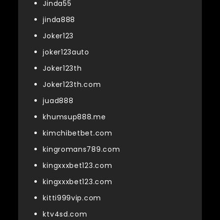
Jinda55
jinda888
Joker123
joker123auto
Joker123th
Joker123th.com
juad888
khumsup888.me
kimchibetbet.com
kingromans789.com
kingxxxbet123.com
kingxxxbet123.com
kitti999vip.com
ktv4sd.com