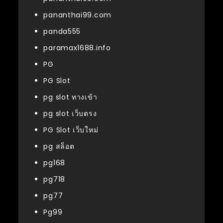
pananthai99.com
panda555
paramax1688.info
PG
PG Slot
pg slot ทางเข้า
pg slot เว็บตรง
PG Slot เว็บใหม่
pg สล็อต
pg168
pg718
pg77
Pg99