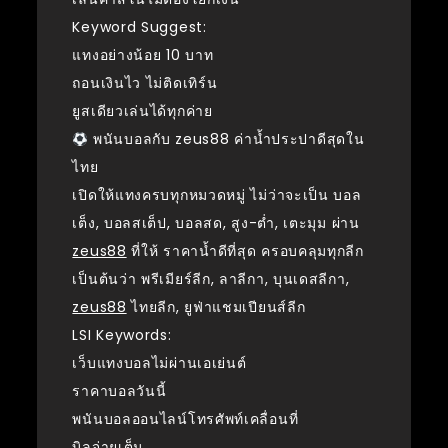
Keyword Suggest:
แทงอย่างน้อย 10 บาท
ถอนเงินไว ไม่ติดเทิร์น
ยูสเดียวเล่นได้ทุกค่าย
พนันบอลกับ zeus88 ค่าน้ำประปาดีสุดใน
ไทย
เปิดให้แทงครบทุกหมวดหมู่ ไม่ว่าจะเป็น บอล
เต็ง, บอลสเต็ป, บอลสด, สูง-ต่ำ, เตะมุม ผ่าน
zeus88
ที่ให้ ราคาน้ำดีที่สุด ครอบคลุมทุกลีก
เป็นต้นว่า พรีเมียร์ลีก, ลาลีกา, บุนเดสลีกา,
zeus88
ไทยลีก, ยูฟ่าแชมเปียนส์ลีก
LSI Keywords:
เว็บแทงบอลไม่ผ่านเอเย่นต์
ราคาบอลวันนี้
พนันบอลออนไลน์โทรศัพท์เคลื่อนที่
บิลจ่ายเต็ม