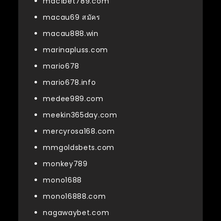
mac1bet789.com
macau69 สมัคร
macau888.win
marinapluss.com
mario678
mario678.info
medee989.com
meekin365day.com
mercyrosa168.com
mmgoldsbets.com
monkey789
mono1688
mono16888.com
nagawaybet.com