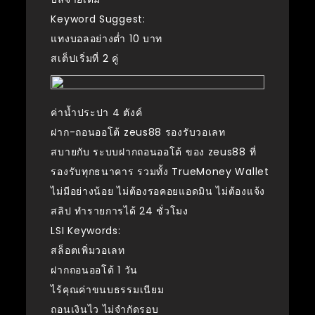
Keyword Suggest:
แทงบอลอย่างต่ำ 10 บาท
สเต็ปเริ่มที่ 2 คู่
ค่าน้ำประปา 4 ตังค์
ฝาก-ถอนออโต้ zeus88 รองรับวอเลท
สบายกับ ระบบฝากถอนออโต้ ของ zeus88 ที่
รองรับทุกธนาคาร รวมทั้ง TrueMoney Wallet
ไม่มีอย่างน้อย ไม่ต้องรอคอยแอดมิน ไม่ต้องแจ้ง
สลิป ทำรายการได้ 24 ชั่วโมง
LSI Keywords:
สล็อตเพิ่มวอเลท
ฝากถอนออโต้ 1 วัน
ไร้คุณค่าขนบธรรมเนียม
ถอนเงินไว ไม่จำกัดรอบ