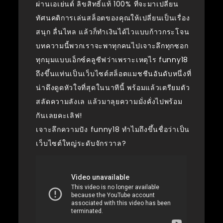
ผ่านเอเย่นต์ ลิขสิทธิ์แท้ 100% ที่จะมาเปลี่ยน
ทัศนคติการเล่นสล็อตของคุณให้เปลี่ยนเป็นเรื่อง
สนุก ลื่นไหล แล้วก็ทำเงินได้ไวแบบก้าวกระโจน
บทความนี้พวกเราจะพาทุกคนไปเจาะลึกทุกซอก
ทุกมุมแบบเอ็กซ์คลูซีฟว่าเพราะเหตุไร funny18
ถึงขึ้นแท่นเป็นเว็บไซต์สล็อตแมชชีนอันดับหนึ่งที่
น่าดึงดูดหัวใจที่สุดในนาทีนี้ พร้อมแล้วเตรียมตัว
สลัดความลังเล แล้วมาลุยความมั่งคั่งไปพร้อม
กันเลยคะเลิฟ!
เจาะลึกความปัง funny18 ทำไมถึงขึ้นชื่อว่าเป็น
เว็บไซต์ใหญ่ระดับจักรวาล?