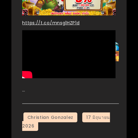
https://t.co/mnsg1HZP1d
…