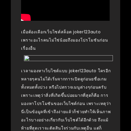
เมื่อต้องเลือกเว็บไซต์สล็อต joker123auto
เพราะอะไรคนไม่ใช่น้อยถึงมองโปรโมชันก่อน
เรื่องอื่น
เวลามองหาเว็บไซต์แบบ joker123auto ใครอีก
หลายๆคนไม่ได้เริ่มจากการเปิดดูก่อนยชื่อเกม
ทั้งหมดทั้งปวง หรือไปตรวจเมนูต่างๆก่อนครับ
เพราะเหตุว่าสิ่งที่เกิดขึ้นบ่อยมากที่สุดก็คือ การ
มองหาโปรโมชันของเว็บไซต์ก่อน เพราะเหตุว่า
นี่เป็นข้อมูลที่เข้าถึงง่ายแล้วก็ช่วยทำให้เห็นภาพ
อะไรบางอย่างเกี่ยวกับเว็บไซต์ได้อีกด้วย ถึงแม้
ท้ายที่สุดเราจะตัดสินใจร่วมกับเหตุอื่น แต่ก็