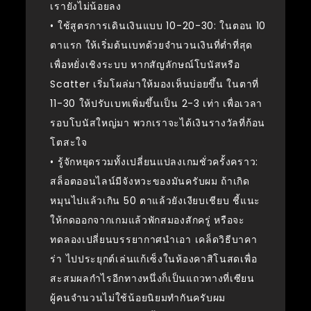
เรายังไม่น้อยลง
• ใช้สูตรการเดินเงินแบบ 10-20-30: ในตอน 10
ตาแรก ให้เริ่มต้นเบทด้วยจำนวนเงินที่ต่ำที่สุด
เพื่อหยั่งเชิงระบบ หากสัญลักษณ์โบนัสหรือ
Scatter เริ่มโผล่มาให้มองเห็นบ่อยขึ้น ในตาที่
11-30 ให้ปรับเบทเพิ่มขึ้นเป็น 2-3 เท่า เพื่อเวลา
รอบโบนัสใหญ่มา พวกเราจะได้เงินรางวัลที่ก้อน
โตสะใจ
• รู้จักหยุดรวมทั้งเปลี่ยนแปลงเกมชั่วครั้งคราว:
สล็อตออนไลน์มีจังหวะของมันครับผม ถ้าเกิด
หมุนไปแล้วเกิน 50 ตาแล้วยังเงียบเชียบ ชี้แนะ
ให้กดออกจากเกมแล้วพักสมองสักครู่ หรือจะ
ทดลองเปลี่ยนบรรยากาศนำเอา เคล็ดวิธีบาคา
ร่า ไปประยุกต์เล่นแก้เซ็งในห้องคาสิโนสดเพื่อ
สะสมผลกำไรอีกทางหนึ่งก็เป็นแถวทางที่เซียน
ผู้คนจำนวนไม่ใช้น้อยนิยมทำกันครับผม