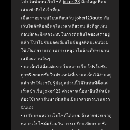
โปรโมชันบนเว็บไซต์
joker123
คือข้อมูลที่คน
เล่นเข้าถึงได้เร็วที่สุด
เมื่อเราอยากเปรียบเทียบเว็บ joker123auto กับ
เว็บไซต์สล็อตอื่นๆในเวลาเดียวกัน สิ่งที่ถูกเห็น
ก่อนมักจะมีผลกระทบในการตัดสินใจของเราอยู่
แล้ว โปรโมชันยอดเยี่ยมในข้อมูลที่คนเล่นนิยม
ใช้เป็นอย่างแรก เพราะเหตุว่าไม่ต้องศึกษานาน
เสมือนส่วนอื่นๆ
• แลเห็นได้ตั้งแต่แรก: ในหลายเว็บ โปรโมชัน
ถูกพรีเซนเทชั่นในตำแหน่งที่เราแลเห็นได้ง่ายอยู่
แล้ว ทำให้เรารับรู้ข้อมูลส่วนนี้ได้ในทันทีตั้งแต่
เริ่มเข้าเว็บ joker123 ต่างจากเนื้อหาอื่นที่จำเป็น
ต้องใช้เวลาค้นหาเพิ่มเติมเป็นเวลายาวนานกว่า
นั่นเอง
• เปรียบระหว่างเว็บไซต์ได้ง่าย: ถ้าหากพวกเราดู
หลายเว็บไซต์พร้อมกัน การเปรียบเทียบรายชื่อ