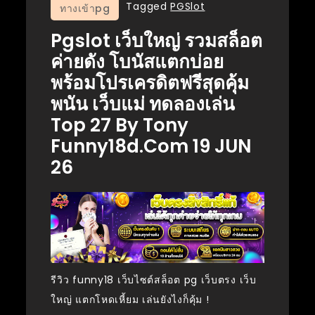
Tagged
PGSlot
ทางเข้าpg
Pgslot เว็บใหญ่ รวมสล็อต
ค่ายดัง โบนัสแตกบ่อย
พร้อมโปรเครดิตฟรีสุดคุ้ม
พนัน เว็บแม่ ทดลองเล่น
Top 27 By Tony
Funny18d.com 19 JUN
26
รีวิว funny18 เว็บไซต์สล็อต pg เว็บตรง เว็บ
ใหญ่ แตกโหดเหี้ยม เล่นยังไงก็คุ้ม !