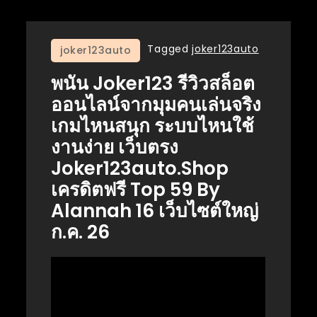
Tagged
joker123auto
joker123auto
พนัน Joker123 รีวิวสล็อต
ออนไลน์จากมุมคนเล่นจริง
เกมไหนสนุก ระบบไหนใช้
งานง่าย เว็บตรง
Joker123auto.shop
เครดิตฟรี Top 59 By
Alannah 16 เว็บไซต์ใหญ่
ก.ค. 26