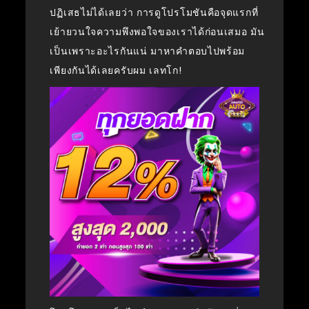
ปฏิเสธไม่ได้เลยว่า การดูโปรโมชันคือจุดแรกที่
เย้ายวนใจความพึงพอใจของเราได้ก่อนเสมอ มัน
เป็นเพราะอะไรกันแน่ มาหาคำตอบไปพร้อม
เพียงกันได้เลยครับผม เลทโก!