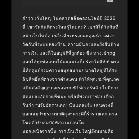
คำว่า เว็บใหญ่ ในตลาดสล็อตออนไลน์ปี 2026
นี้ เขาวัดกันที่ตรงไหนรู้ไหมคะ? เขามิได้วัดกันที่
หน้าเว็บไซต์สวยสิ่งเดียวหรอกค่ะคุณน้า แต่ว่า
วัดกันที่ระบบหลังบ้าน ความมั่นคงและยั่งยืนด้าน
การเงิน และก็ใบอนุมัติที่ถูกต้อง ซึ่ง ทางเข้าpg
สอบได้ทุกข้อแบบได้คะแนนเต็มร้อยไม่มีหัก! ตรง
นี้คือศูนย์รวมความสนุกสนานขนาดใหญ่ที่ได้รับ
ลิขสิทธิ์แท้ตรงจากต่างแดน ทำให้ทุกเกมที่คุณกด
สปินส่งสัญญาณตรงจากเซิร์ฟเวอร์หลัก ไม่มีการ
ดัดแปลงอัตราแพ้ชนะ หรือที่พวกเราชอบเรียก
กันว่า “ปรับอัตราแตก” นั่นแหละจ้ะ เล่นตรงนี้
บอกเลยว่าธรรมชาติสุดๆดวงดีก็ร่ำรวยเละ ดวง
โชคดีก็รับสมบัติพัสถานก้อนโต
นอกเหนือจากนั้น การเป็นเว็บใหญ่ยังหมายคือ