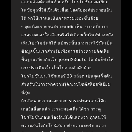
สอดคล้องต้องกันด้วยครับ โปรโมชันยอดเยี่ยม
ในข้อมูลที่ใช้เป็นตัวเชื่อมโยงกับองค์ประกอบอื่น
ได้ ทำให้เราแลเห็นภาพรวมเยอะขึ้นด้วย
• จุดเริ่มแรกก่อนสร้างข้อคิดเห็น: บางครั้ง เรา
อาจจะตกลงใจเลือกหรือไม่เลือกเว็บไซต์ข้างหลัง
เห็นโปรโมชันก็ได้ แม้กระนั้นสามารถใช้มันเป็น
ข้อมูลชิ้นแรกสำหรับเพื่อการสร้างความคิดเห็น
พื้นฐานเกี่ยวกับเว็บ joker123auto ได้ มันก็ทำให้
การประเมินเว็บเป็นไปตามลำดับด้วย
โปรโมชันบน โจ๊กเกอร์123 สล็อต เป็นจุดเริ่มต้น
สำหรับในการทำความรู้จักเว็บไซต์สล็อตที่เยี่ยม
ที่สุด
ถ้าเกิดพวกเรามองจากการกระทำคนเล่นโจ๊ก
เกอร์สล็อตแล้ว เราจะมองเห็นได้ว่า การดู
โปรโมชันก่อนเรื่องอื่นมิได้แสดงว่า ทุกคนให้
ความสนใจกับโบนัสมากยิ่งกว่านะครับ แต่ว่า