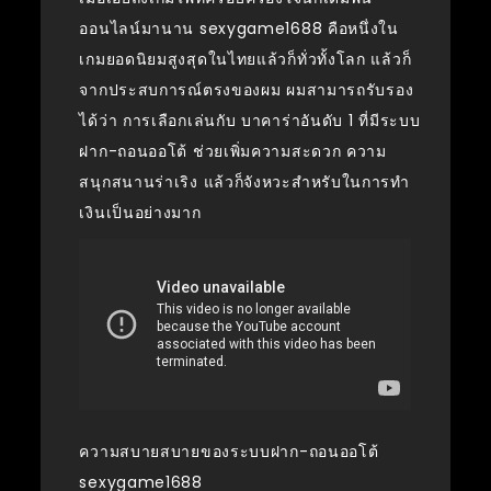
ออนไลน์มานาน sexygame1688 คือหนึ่งใน
เกมยอดนิยมสูงสุดในไทยแล้วก็ทั่วทั้งโลก แล้วก็
จากประสบการณ์ตรงของผม ผมสามารถรับรอง
ได้ว่า การเลือกเล่นกับ บาคาร่าอันดับ 1 ที่มีระบบ
ฝาก-ถอนออโต้ ช่วยเพิ่มความสะดวก ความ
สนุกสนานร่าเริง แล้วก็จังหวะสำหรับในการทำ
เงินเป็นอย่างมาก
ความสบายสบายของระบบฝาก-ถอนออโต้
sexygame1688