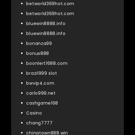
betworld369hot.com
betworld369hot.com
bluewin8888.info
bluewin8888.info
bonanza99
bonus888
boonlert1688.com
brazil999 slot
bwvip4.com
carlo999.net
cashgame168
Casino
chang7777
chinatown888.win