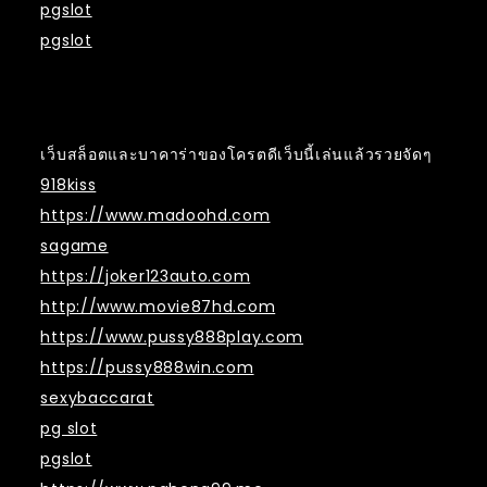
pgslot
pgslot
เว็บสล็อตและบาคาร่าของโครตดีเว็บนี้เล่นแล้วรวยจัดๆ
918kiss
https://www.madoohd.com
sagame
https://joker123auto.com
http://www.movie87hd.com
https://www.pussy888play.com
https://pussy888win.com
sexybaccarat
pg slot
pgslot