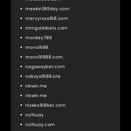
meekin365day.com
mercyrosa168.com
mmgoldsbets.com
monkey789
mono1688
mono16888.com
nagawaybet.com
nakoya1688.site
nbwin.me
nbwin.me
niseko168bet.com
no1huay
no1huay.com