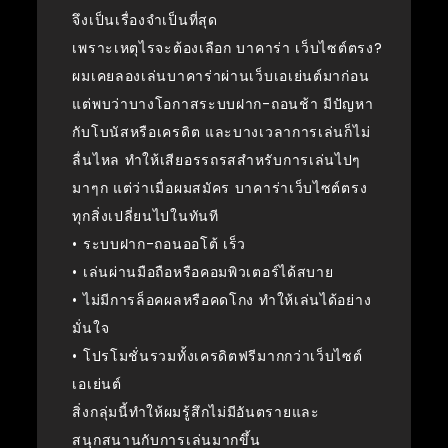
จึงเป็นเรื่องจำเป็นที่สุด
เพราะเหตุไรจะต้องเลือก บาคาร่า เว็บไซต์ตรง?
ผมเคยลองเล่นบาคาร่าผ่านเว็บเอเย่นต์มาก่อน
แต่พบว่าบางโอกาสระบบฝาก-ถอนช้า มีปัญหา
กับโบนัสหรือเครดิต และบางเวลาการเล่นก็ไม่
ลื่นไหล ทำให้เสียอรรถรสสำหรับการเล่นไปๆ
มาๆก แต่ว่าเมื่อผมสมัคร บาคาร่าเว็บไซต์ตรง
ทุกสิ่งเปลี่ยนไปในทันที
• ระบบฝาก-ถอนออโต้ เร็ว
• เล่นผ่านมือถือหรือคอมพิวเตอร์ได้สบาย
• ไม่มีการล็อคผลหรือคดโกง ทำให้เล่นได้อย่าง
มั่นใจ
• โปรโมชั่นรวมทั้งเครดิตฟรีมากกว่าเว็บไซต์
เอเย่นต์
สิ่งกลุ่มนี้ทำให้ผมรู้สึกไม่มีอันตรายและ
สนุกสนานกับการเล่นมากขึ้น