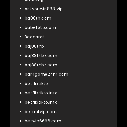
askyouwin888 vip
ba88th.com
babet555.com
Baccarat
baj88thb
baj88thbz.com
baj88thbz.com
bar4game24hr.com
betflixtikto
betflixtikto.info
betflixtikto.info
betm4vip.com
betwin6666.com