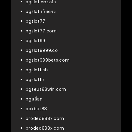
pgslot ทางเข้า
pgslot เว็บตรง
pgslot77
pgslot77.com
pgslot99
pgslot9999.co
pgslot999bets.com
pgslotfish
pgslotth
pgzeus88win.com
pgสล็อต
pokbet88
proded888x.com
proded888x.com