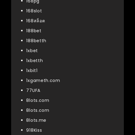
168pg
168slot
168สล็อต
188bet
188betth
1xbet
1xbetth
1xbit1
1xgameth.com
77UFA
8lots.com
8lots.com
8lots.me
918Kiss