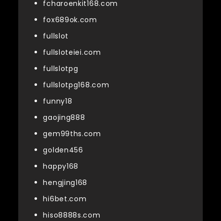
fcharoenkit168.com
fox689ok.com
fullslot
fullsloteiei.com
fullslotpg
fullslotpg168.com
funny18
gaojing888
gem99ths.com
golden456
happy168
hengjing168
hi6bet.com
hiso8888s.com