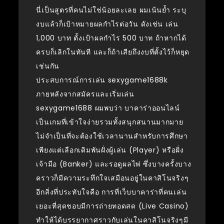
นี่เป็นสูตรที่คนไม่ใช่น้อยละเลย ผมเน้นย้ำ ระบุ
งบแล้วก็เป้าหมายผลกำไรต่อวัน ดังเช่น เล่น
1,000 บาท ตั้งเป้าผลกำไร 500 บาท ถ้าหากได้
ครบก็เลิกในทันที และก็ถ้าเสียถึงงบที่ตั้งไว้ก็หยุด
เช่นกัน
ประสบการณ์การเล่น sexygame1688k
ภายหลังจากสมัครและเริ่มเล่น
sexygame1688 ผมพบว่า บาคาร่าออนไลน์
เป็นเกมที่เข้าใจง่ายรวมทั้งสนุกสนานมากมาย
ไม่จำเป็นที่จะต้องใช้เวลานานสำหรับการศึกษา
เพียงแต่เลือกเดิมพันฝั่งผู้เล่น (Player) หรือฝั่ง
เจ้ามือ (Banker) และรอดูผลไพ่ ซึ่งบางครั้งบาง
คราวก็มีความระทึกใจเสมือนอยู่ในคาสิโนจริงๆ
อีกสิ่งที่ประทับใจคือ การที่เว็บบาคาร่าที่คนเล่น
เยอะที่สุดชอบมีการถ่ายทอดสด (Live Casino)
ทำให้ได้บรรยากาศราวกับเล่นในคาสิโนจริงๆมี