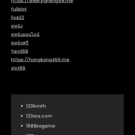
https://www.pgheng99.me
fullslot
live22
ดูหนัง
ดูหนังออนไลน์
ดูหนังฟรี
faro168
https://hongkong456.me
slot66
หมวดหมู่
123lionth
123xos.com
1688sagame