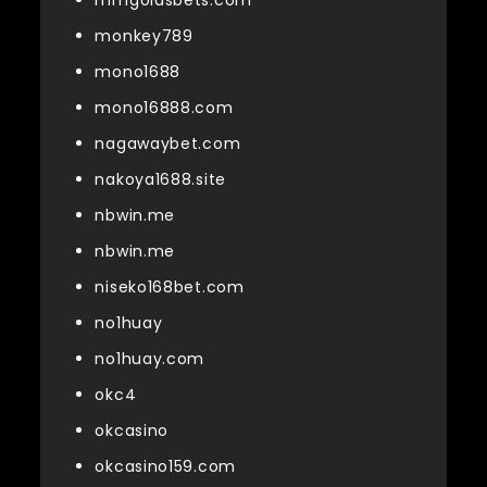
monkey789
mono1688
mono16888.com
nagawaybet.com
nakoya1688.site
nbwin.me
nbwin.me
niseko168bet.com
no1huay
no1huay.com
okc4
okcasino
okcasino159.com