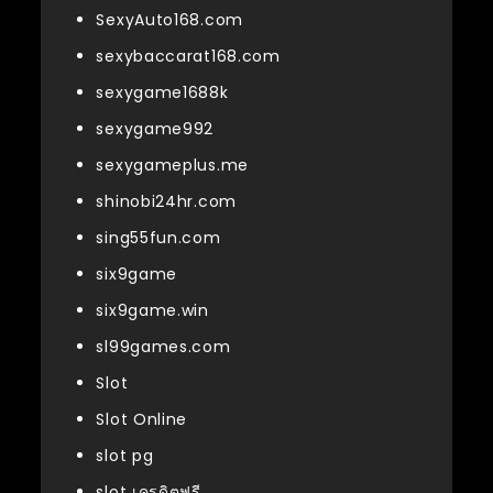
SexyAuto168.com
sexybaccarat168.com
sexygame1688k
sexygame992
sexygameplus.me
shinobi24hr.com
sing55fun.com
six9game
six9game.win
sl99games.com
Slot
Slot Online
slot pg
slot เครดิตฟรี