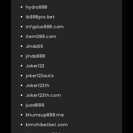
hydra888
ib888pro.bet
infyplus888.com
item388.com
Jinda55
jinda888
Joker123
joker123auto
Joker123th
Joker123th.com
juad888
khumsup888.me
kimchibetbet.com