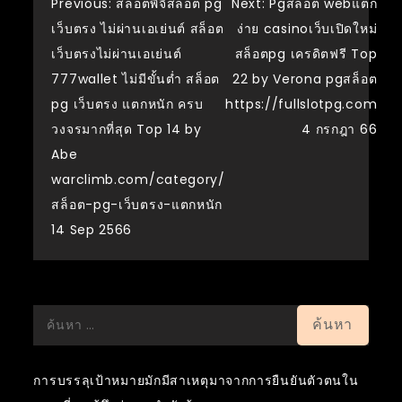
แนะแนว
Previous:
สล็อตพีจีสล็อต pg
Next:
Pgสล็อต webแตก
เว็บตรง ไม่ผ่านเอเย่นต์ สล็อต
ง่าย casinoเว็บเปิดใหม่
เรื่อง
เว็บตรงไม่ผ่านเอเย่นต์
สล็อตpg เครดิตฟรี Top
777wallet ไม่มีขั้นต่ำ สล็อต
22 by Verona pgสล็อต
pg เว็บตรง แตกหนัก ครบ
https://fullslotpg.com
วงจรมากที่สุด Top 14 by
4 กรกฎา 66
Abe
warclimb.com/category/
สล็อต-pg-เว็บตรง-แตกหนัก
14 Sep 2566
ค้นหา
สำหรับ:
การบรรลุเป้าหมายมักมีสาเหตุมาจากการยืนยันตัวตนใน