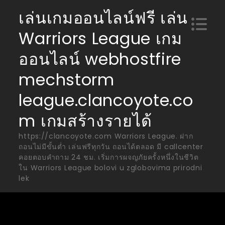
Skip
เล่นเกมออนไลน์ฟรี เล่น
to
Warriors League เกม
content
ออนไลน์ webhostfire
mechstorm
league.clancoyote.co
m เกมสร้างรายได้
https://clancoyote.com Warriors League. ฝาก
ถอนไม่มีขั้นต่ำ เล่นฟรีทุกวัน ถอนได้ตลอด มี callcenter
คอยตอบคำถาม 24 ชม. เริ่มการผจญภัยครั้งหนึ่งในชีวิต
ใน Warriors League bolovi u zglobovima prirodni
lek