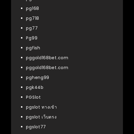
pg168
pg718
pg77
Pg99
pgfish
pggold168bet.com
pggold168bet.com
pgheng99
pgk44b
PGSlot
pgslot ทางเข้า
pgslot เว็บตรง
pgslot77