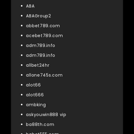
ABA
ABAGroup2
abbet789.com
acebet789.com
adm789.info
adm789.info
allbet24hr
allone745s.com
alot66
alot666
ambking
askyouwin888 vip
ba88th.com