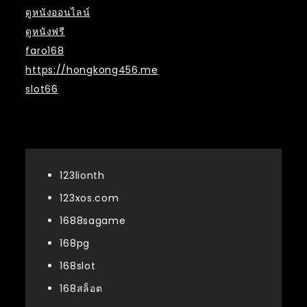
ดูหนังออนไลน์
ดูหนังฟรี
faro168
https://hongkong456.me
slot66
หมวดหมู่
123lionth
123xos.com
1688sagame
168pg
168slot
168สล็อต