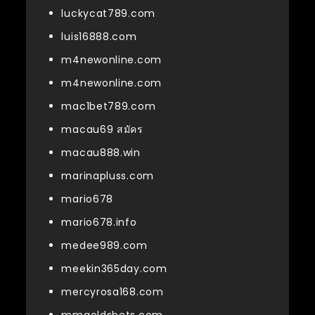
luckycat789.com
luis16888.com
m4newonline.com
m4newonline.com
mac1bet789.com
macau69 สมัคร
macau888.win
marinapluss.com
mario678
mario678.info
medee989.com
meekin365day.com
mercyrosa168.com
mmgoldsbets.com