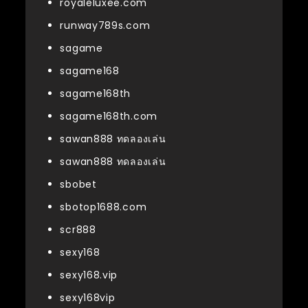
royaleluxee.com
runway789s.com
sagame
sagame168
sagame168th
sagame168th.com
sawan888 ทดลองเล่น
sawan888 ทดลองเล่น
sbobet
sbotop1688.com
scr888
sexy168
sexy168.vip
sexy168vip