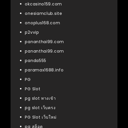
okcasino159.com
onesiamclub.site
onoplus168.com
p2vvip
pananthai99.com
pananthai99.com
panda555
paramax1688.info
PG
PG Slot
pg slot ทางเข้า
pg slot เว็บตรง
PG Slot เว็บใหม่
pg สล็อต