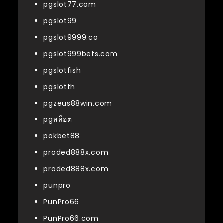
pgslot77.com
pgslot99
pgslot9999.co
pgslot999bets.com
pgslotfish
pgslotth
pgzeus88win.com
pgสล็อต
pokbet88
proded888x.com
proded888x.com
punpro
PunPro66
PunPro66.com