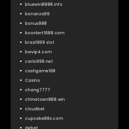
bluewin8888.info
bonanza99
bonus888
boonlert1688.com
brazil999 slot
bwvip4.com
carlo999.net
cashgame168
Casino
chang7777
chinatown888.win
cloudbet
cupcake88x.com
debet