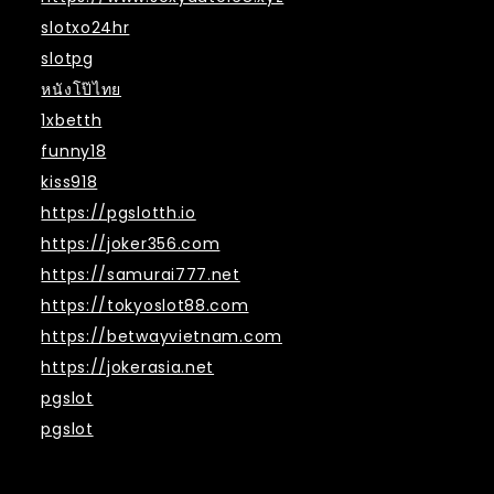
slotxo24hr
slotpg
หนังโป๊ไทย
1xbetth
funny18
kiss918
https://pgslotth.io
https://joker356.com
https://samurai777.net
https://tokyoslot88.com
https://betwayvietnam.com
https://jokerasia.net
pgslot
pgslot