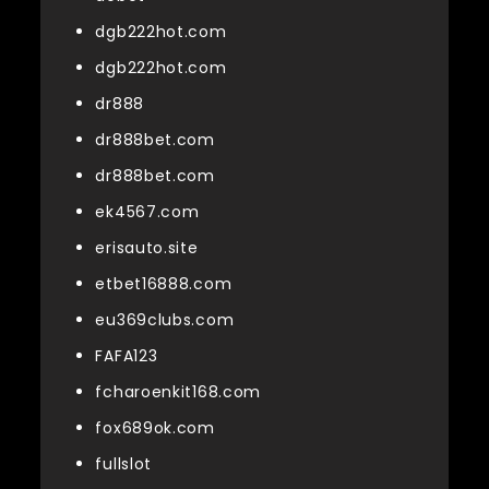
dgb222hot.com
dgb222hot.com
dr888
dr888bet.com
dr888bet.com
ek4567.com
erisauto.site
etbet16888.com
eu369clubs.com
FAFA123
fcharoenkit168.com
fox689ok.com
fullslot