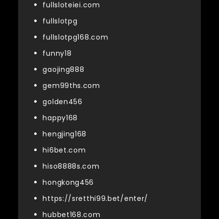
fullsloteiei.com
fullslotpg
fullslotpg168.com
funny18
gaojing888
gem99ths.com
golden456
happy168
hengjing168
hi6bet.com
hiso8888s.com
hongkong456
https://sretthi99.bet/enter/
hubbet168.com