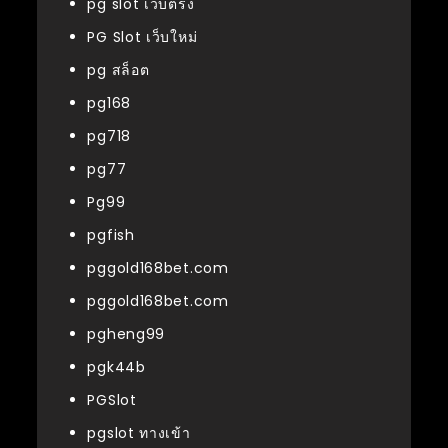
pg slot เว็บตรง
PG Slot เว็บใหม่
pg สล็อต
pg168
pg718
pg77
Pg99
pgfish
pggold168bet.com
pggold168bet.com
pgheng99
pgk44b
PGSlot
pgslot ทางเข้า