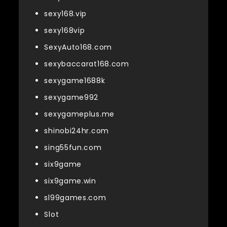
sexy168.vip
sexy168vip
SexyAuto168.com
sexybaccarat168.com
sexygame1688k
sexygame992
sexygameplus.me
shinobi24hr.com
sing55fun.com
six9game
six9game.win
sl99games.com
Slot