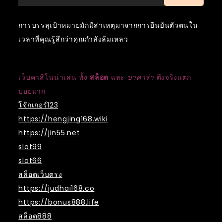
สำหรับ:
การบรรลุเป้าหมายมักมีสาเหตุมาจากการยืนยันตัวตนใน
เวลาที่คุณรู้สึกว่าคุณกำลังล้มเหลว
เว็บคาสิโนน่าเล่น ทั้ง
สล็อต
และ
บาคาร่า
ตึงจริงแตก
บ่อยมาก
โจ๊กเกอร์123
https://hengjing168.wiki
https://jin55.net
slot99
slot66
สล็อตเว็บตรง
https://judhai168.co
https://bonus888.life
สล็อต888