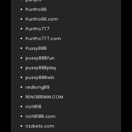
PunPro66
PunPro66.com
PunPro777
PunPro777.com
Pussy888
pussy888fun
pussy888play
pussy888win
redkong89
RENO88WIN.COM
rich818
rich8188.com
rizzbetx.com