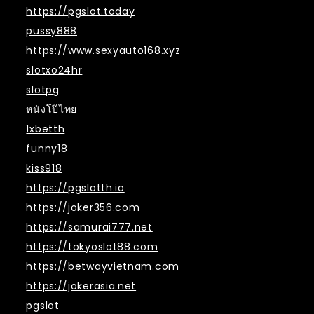
https://pgslot.today
pussy888
https://www.sexyauto168.xyz
slotxo24hr
slotpg
หนังโป๊ไทย
1xbetth
funny18
kiss918
https://pgslotth.io
https://joker356.com
https://samurai777.net
https://tokyoslot88.com
https://betwayvietnam.com
https://jokerasia.net
pgslot