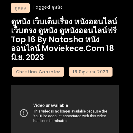
Tagged
ดูหนัง
ดูหนัง
ดูหนัง เว็บเต็มเรื่อง หนังออนไลน์
เว็บตรง ดูหนัง ดูหนังออนไลน์ฟรี
Top 16 By Natasha หนัง
ออนไลน์ Moviekece.com 18
มิ.ย. 2023