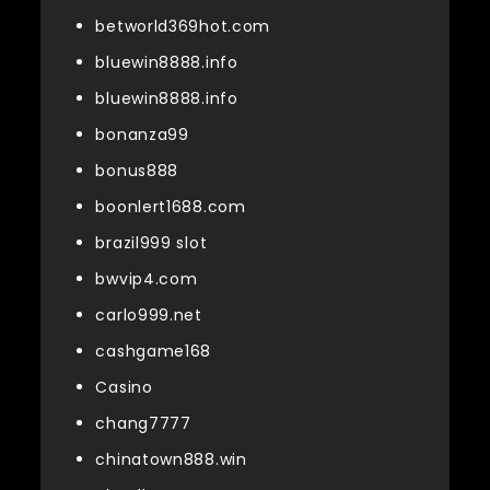
betworld369hot.com
bluewin8888.info
bluewin8888.info
bonanza99
bonus888
boonlert1688.com
brazil999 slot
bwvip4.com
carlo999.net
cashgame168
Casino
chang7777
chinatown888.win