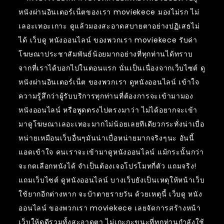
หนังผ่านอินเตอร์เน็ตของเรา moviekece มองไม่รก ไม่
เลอะเทอะเกาะ ดูแล้วมองสะอาดสบายตาอย่างปฏิเสธไม่
ได้ เว็บดู หนังออนไลน์ ของพวกเรา moviekece รับค่า
โฆษณาประชาสัมพันธ์น้อยมากอย่างที่ทุกท่านได้ทราบ
จากที่เราได้บอกไปในตอนแรก นั่นเป็นเนื่องจากเว็บไซต์ ดู
หนังผ่านอินเตอร์เน็ต ของพวกเรา ดูหนังออนไลน์ เข้าใจ
ความรู้สึกว่าผู้รับบริการทุกท่านที่ต้องการจะเข้ามามอง
หนังออนไลน์ หรือพูดตรงไปตรงมาว่า ไม่ได้อยากจะเข้า
มาดูโฆษณาเลอะเทอะมากไม่น้อยเลยทีเดียวกระทั่งน่าเบื่อ
หน่ายเหมือนเว็บอื่นๆมันน่าเบื่อหน่ายมากจริงๆนะ อันนี้
แอดเข้าใจ คนเราจะเข้ามาดูหนังออนไลน์ แม้กระนั้นกว่า
จะกดเลือกหนังได้ จำเป็นต้องเจอโปรโมทกี่ตัว แถมจริง!
แถมเว็บไซต์ ดูหนังออนไลน์ บางเว็บยังเป็นเหตุให้หน้าเว็บ
ใช้ยากอีกต่างหาก จะบ้าตายรายวัน ด้วยเหตุนี้ เว็บดู หนัง
ออนไลน์ ของพวกเรา moviekece เลยจัดการสร้างหน้า
เว็บให้ดูดีรวมทั้งสะอาดตา ไม่เกะกะขนะที่ทุกท่านกำลังใช้