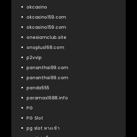
okcasino
okcasino159.com
okcasino159.com
onesiamclub.site
onoplus168.com
p2vvip
pananthai99.com
pananthai99.com
panda555
paramax1688.info
PG
PG Slot
pg slot ทางเข้า