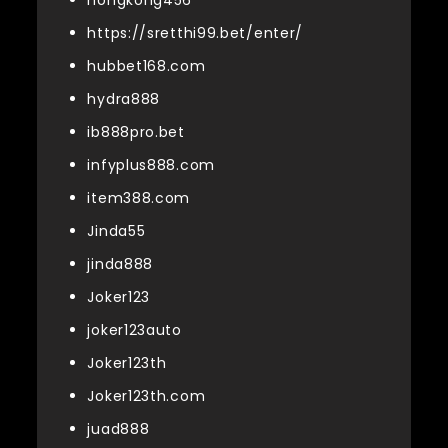
https://sretthi99.bet/enter/
hubbet168.com
hydra888
ib888pro.bet
infyplus888.com
item388.com
Jinda55
jinda888
Joker123
joker123auto
Joker123th
Joker123th.com
juad888