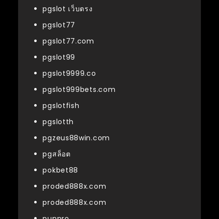
pgslot เว็บตรง
pgslot77
pgslot77.com
pgslot99
pgslot9999.co
pgslot999bets.com
pgslotfish
pgslotth
pgzeus88win.com
pgสล็อต
pokbet88
proded888x.com
proded888x.com
punpro