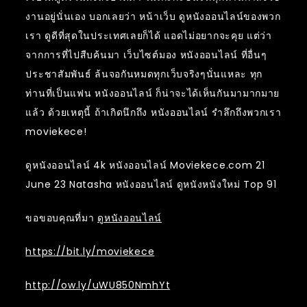
งานอยู่นั่นเอง บอกเลยว่า หน้าเว็บ ดูหนังออนไลน์ของพวก
เรา ดูดีที่สุดในประเทศเลยก็ได้ แอดไม่อยากจะคุย แต่ว่า
จากการที่ไปสืบค้นมา เว็บไซต์มอง หนังออนไลน์ ที่อื่นๆ
ประชาสัมพันธ์ ล้นจอกันหมดทุกเว็บจริงๆนั่นแหละ ทุก
ท่านที่เป็นแฟน หนังออนไลน์ ก็น่าจะได้เห็นกันมามากมาย
แล้ว ด้วยเหตุนี้ ถ้าเกิดนึกถึง หนังออนไลน์ รำลึกถึงพวกเรา
moviekece!
ดูหนังออนไลน์ 4k หนังออนไลน์ Moviekece.com 21
June 23 Natasha หนังออนไลน์ ดูหนังหนังใหม่ Top 91
ขอขอบคุณที่มา
ดูหนังออนไลน์
https://bit.ly/moviekece
http://ow.ly/uWU850NmhYt