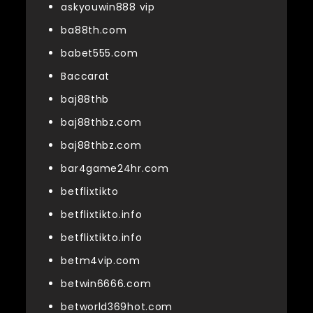
askyouwin888 vip
ba88th.com
babet555.com
Baccarat
baj88thb
baj88thbz.com
baj88thbz.com
bar4game24hr.com
betflixtikto
betflixtikto.info
betflixtikto.info
betm4vip.com
betwin6666.com
betworld369hot.com