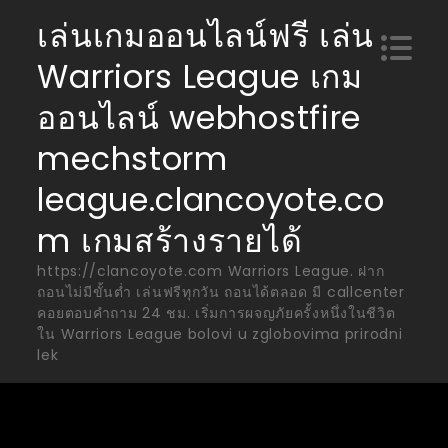
Skip
เล่นเกมออนไลน์ฟรี เล่น
to
Warriors League เกม
content
ออนไลน์ webhostfire
mechstorm
league.clancoyote.co
m เกมสร้างรายได้
https://clancoyote.com Warriors League. ฝาก
ถอนไม่มีขั้นต่ำ เล่นฟรีทุกวัน ถอนได้ตลอด มี callcenter
คอยตอบคำถาม 24 ชม. เริ่มการผจญภัยครั้งหนึ่งในชีวิต
ใน Warriors League bolovi u zglobovima prirodni
lek