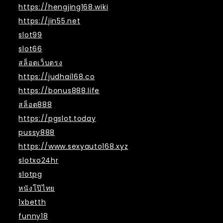
https://hengjing168.wiki
https://jin55.net
slot99
slot66
สล็อตเว็บตรง
https://judhai168.co
https://bonus888.life
สล็อต888
https://pgslot.today
pussy888
https://www.sexyauto168.xyz
slotxo24hr
slotpg
หนังโป๊ไทย
1xbetth
funny18