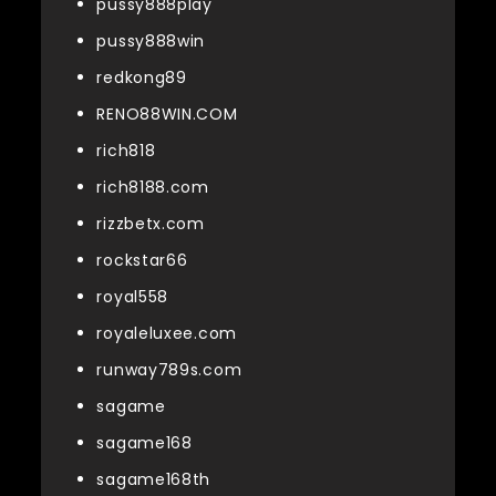
pussy888play
pussy888win
redkong89
RENO88WIN.COM
rich818
rich8188.com
rizzbetx.com
rockstar66
royal558
royaleluxee.com
runway789s.com
sagame
sagame168
sagame168th