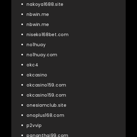
nakoya1688.site
nbwin.me
nbwin.me
niseko168bet.com
no1huay
no1huay.com
okc4
okcasino
okcasino159.com
okcasino159.com
onesiamclub.site
onoplus168.com
p2vvip
pananthai99.com