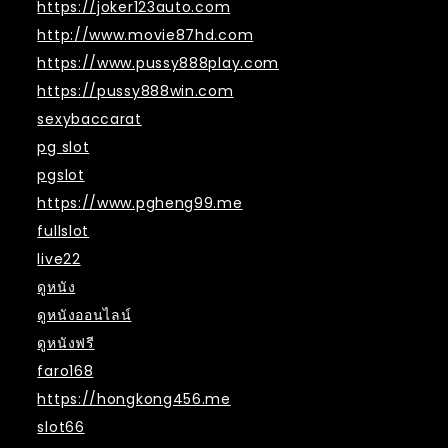
https://joker123auto.com
http://www.movie87hd.com
https://www.pussy888play.com
https://pussy888win.com
sexybaccarat
pg slot
pgslot
https://www.pgheng99.me
fullslot
live22
ดูหนัง
ดูหนังออนไลน์
ดูหนังฟรี
faro168
https://hongkong456.me
slot66