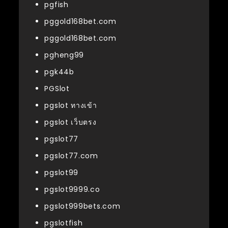
pgfish
pggold168bet.com
pggold168bet.com
pgheng99
pgk44b
PGSlot
pgslot ทางเข้า
pgslot เว็บตรง
pgslot77
pgslot77.com
pgslot99
pgslot9999.co
pgslot999bets.com
pgslotfish