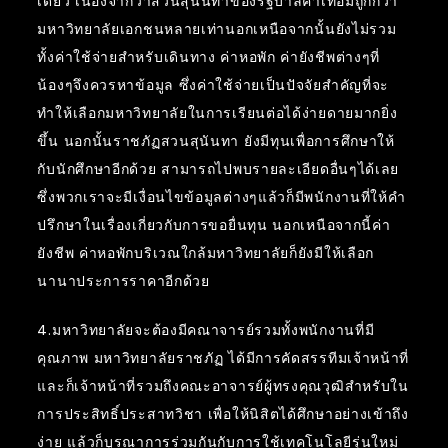
เดียว เนื่องจากว่าสวนสุนันทาของรัฐบาลค่าเทอมถูกกว่า
มหาวิทยาลัยเอกชนหลายเท่านอกเหนือจากนั้นยังไม่รวม
ทั้งค่าใช้จ่ายสำหรับเดินทาง ค่าหอพัก ค่ายังชีพต่างๆที่
น้องๆจึงควรหาข้อมูล ซึ่งค่าใช้จ่ายเป็นปัจจัยสำคัญที่จะ
ทำให้เลือกมหาวิทยาลัยในการเรียนต่อได้ง่ายดายมากยิ่ง
ขึ้น นอกนั้นราชภัฏสวนสุนันทา ยังมีทุนเพื่อการศึกษาให้
กับนักศึกษาอีกด้วย สามารถไปพบรายละเอียดอื่นๆได้เลย
ซึ่งพวกเราจะมีเงื่อนไขข้อมูลต่างๆแล้วก็มีพนักงานที่ให้คำ
ปรึกษาในเรื่องเกี่ยวกับการขอยื่นทุน นอกเหนือจากนี้ค่า
ยังชีพ ค่าหอพักบริเวณใกล้มหาวิทยาลัยก็ยังมีให้เลือก
นานาประการราคาอีกด้วย
4.มหาวิทยาลัยจะต้องมีคณาจารย์รวมทั้งพนักงานที่มี
คุณภาพ มหาวิทยาลัยราชภัฏ ได้มีการคัดสรรทีมเจ้าหน้าที่
และก็เจ้าหน้าที่รวมถึงคณะอาจารย์ผู้ทรงคุณวุฒิสำหรับใน
การประสิทธิ์ประสาทวิชา เพื่อให้นิสิตได้ศึกษาอย่างเข้าถึง
ง่าย แล้วก็บูรณาการร่วมกันกับการใช้เทคโนโลยีรุ่นใหม่