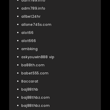
adm789.info
adm789.info
allbet24hr
allone745s.com
alot66
alot666
ambking
askyouwin888 vip
ba88th.com
babet555.com
Baccarat
baj88thb
baj88thbz.com
baj88thbz.com