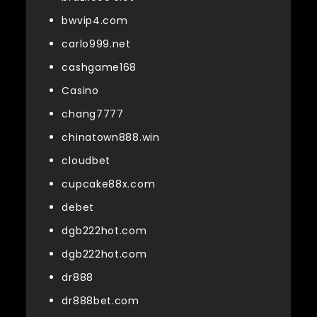
bwvip4.com
carlo999.net
cashgame168
Casino
chang7777
chinatown888.win
cloudbet
cupcake88x.com
debet
dgb222hot.com
dgb222hot.com
dr888
dr888bet.com