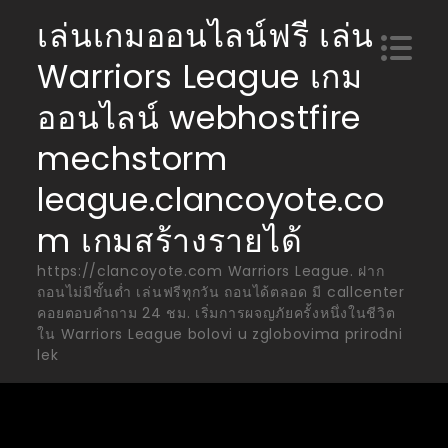
Skip
เล่นเกมออนไลน์ฟรี เล่น
to
Warriors League เกม
content
ออนไลน์ webhostfire
mechstorm
league.clancoyote.co
m เกมสร้างรายได้
https://clancoyote.com Warriors League. ฝาก
ถอนไม่มีขั้นต่ำ เล่นฟรีทุกวัน ถอนได้ตลอด มี callcenter
คอยตอบคำถาม 24 ชม. เริ่มการผจญภัยครั้งหนึ่งในชีวิต
ใน Warriors League bolovi u zglobovima prirodni
lek