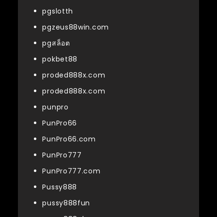
pgslotth
pgzeus88win.com
pgสล็อต
pokbet88
proded888x.com
proded888x.com
punpro
PunPro66
PunPro66.com
PunPro777
PunPro777.com
Pussy888
pussy888fun