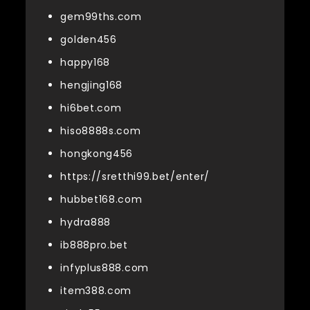
gem99ths.com
golden456
happy168
hengjing168
hi6bet.com
hiso8888s.com
hongkong456
https://sretthi99.bet/enter/
hubbet168.com
hydra888
ib888pro.bet
infyplus888.com
item388.com