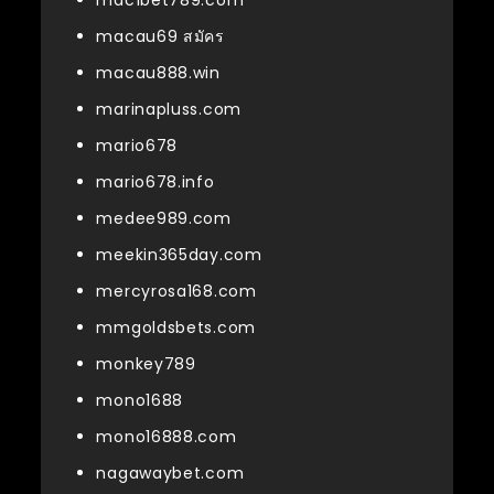
mac1bet789.com
macau69 สมัคร
macau888.win
marinapluss.com
mario678
mario678.info
medee989.com
meekin365day.com
mercyrosa168.com
mmgoldsbets.com
monkey789
mono1688
mono16888.com
nagawaybet.com