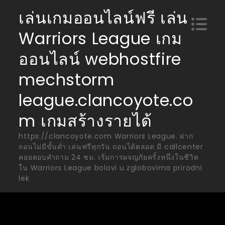
Skip
เล่นเกมออนไลน์ฟรี เล่น
to
Warriors League เกม
content
ออนไลน์ webhostfire
mechstorm
league.clancoyote.co
m เกมสร้างรายได้
https://clancoyote.com Warriors League. ฝาก
ถอนไม่มีขั้นต่ำ เล่นฟรีทุกวัน ถอนได้ตลอด มี callcenter
คอยตอบคำถาม 24 ชม. เริ่มการผจญภัยครั้งหนึ่งในชีวิต
ใน Warriors League bolovi u zglobovima prirodni
lek