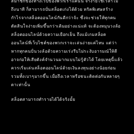
สมาชิกของทางเว็บของพวกเราแค่นั้น จำง่ายใช้เวลาไม่
ถึงนาที ก็สามารถปั่นสล็อตเก่งได้ด้วย ทริคพิเศษสร้าง
กำไรจากสล็อตออนไลน์กันดีกว่าจ้ะ ซึ่งจะช่วยให้ทุกคน
ตัดสินใจง่ายเพิ่มขึ้นกว่าเดิมอย่างแน่แท้ จะต้องหมุนวงล้อ
สล็อตออนไลน์ด้วยความเยือกเย็น ถึงแม้เกมสล็อต
ออนไลน์ที่เว็บไซต์ของพวกเราจะเล่นง่ายแค่ไหน แต่ว่า
หากทุกคนปั่นวงล้อด้วยความเร่งรีบไม่ระงับอารมณ์ให้ดี
อาจก่อให้เสียตังค์จำนวนมากแบบไม่รู้ตัวได้ โดยเหตุนี้แล้ว
ควรเริ่มเล่นสล็อตออนไลน์ด้วยเงินลงทุนอย่างน้อยก่อน
รวมทั้งเบาๆมากขึ้น เมื่อถึงเวลาหรือชนะติดต่อกันหลายๆ
ตาเท่านั้น
สล็อตสามารถทำรายได้ได้จริงมั้ย