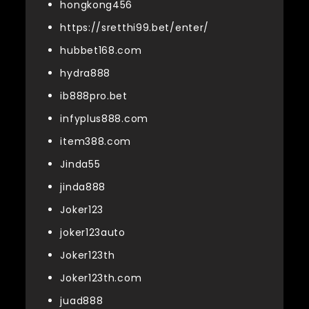
hongkong456
https://sretthi99.bet/enter/
hubbet168.com
hydra888
ib888pro.bet
infyplus888.com
item388.com
Jinda55
jinda888
Joker123
joker123auto
Joker123th
Joker123th.com
juad888