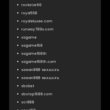
rockstar66
royal558
royaleluxee.com
runway789s.com
sagame
sagame168
sagame168th
sagame168th.com
sawan888 ทดลองเล่น
sawan888 ทดลองเล่น
sbobet
sbotop1688.com
scr888