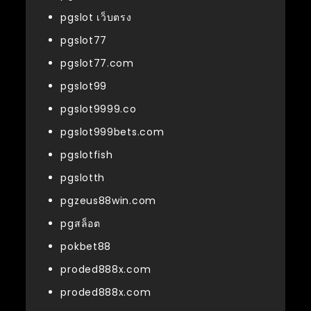
pgslot เว็บตรง
pgslot77
pgslot77.com
pgslot99
pgslot9999.co
pgslot999bets.com
pgslotfish
pgslotth
pgzeus88win.com
pgสล็อต
pokbet88
proded888x.com
proded888x.com