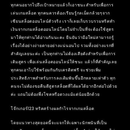
ทุกคนอยากไปถึงเป้าหมายแล้วก็เอาชนะสำหรับเพื่อการ
เล่นเกมสล็อต ทุกคนควรต้องเรียนรู้กลเม็ดกล้วยๆจาก
เซียนสล็อตออนไลน์ตัวจริง เราก็เลยเก็บรวบรวมทริคทำ
เงินจากเกมสล็อตออนไลน์โดยไม่จำเป็นที่จะต้องใช้สูตร
มาให้ทุกท่านได้อ่านกันนะคะ ยืนยันว่ามือใหม่สามารถรู้
เรื่องได้อย่างง่ายดายอย่างแน่นอนไป รวมทั้งอย่างแรกที่
สำคัญเลยนะค่ะ เป็นทุกท่านไม่ต้องเสียตังสำหรับเพื่อการ
เติมสูตร เพื่อเล่นสล็อตออนไลน์ให้ชนะ แล้วก็ที่สำคัญเลย
ทุกคนเอาไปใช้พร้อมกันกับเครดิตฟรี จะช่วยเพิ่ม
ประสิทธิภาพสำหรับการลงเดิมพันขึ้นอีกหลายเท่าตัว ทุก
คนจะไม่ต้องขอคืนดีสูตรสล็อตที่ได้ผลได้ยากอีกต่อไปด้วย
ค่ะ แถมไม่ต้องพึ่งโชคหรือดวงแม้แต่น้อยอีกด้วย
โจ๊กเกอร์123 ทริคสร้างผลกำไรจากเกมสล็อต
โดยแนวทางสุดยอดนี้จะแจกให้เฉพาะนักพนันที่เป็น