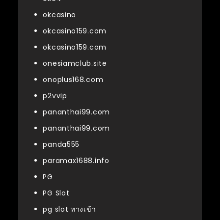
okcasino
okcasino159.com
okcasino159.com
onesiamclub.site
onoplus168.com
p2vvip
pananthai99.com
pananthai99.com
panda555
paramax1688.info
PG
PG Slot
pg slot ทางเข้า