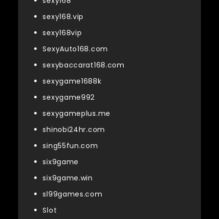
sexy168
sexy168.vip
sexy168vip
SexyAuto168.com
sexybaccarat168.com
sexygame1688k
sexygame992
sexygameplus.me
shinobi24hr.com
sing55fun.com
six9game
six9game.win
sl99games.com
Slot