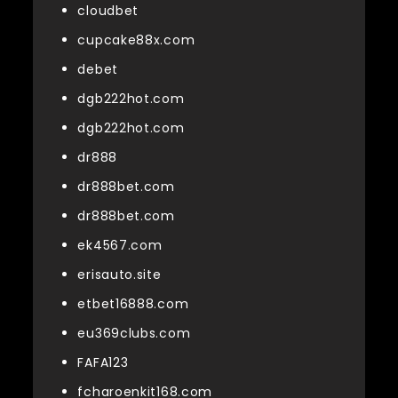
cloudbet
cupcake88x.com
debet
dgb222hot.com
dgb222hot.com
dr888
dr888bet.com
dr888bet.com
ek4567.com
erisauto.site
etbet16888.com
eu369clubs.com
FAFA123
fcharoenkit168.com