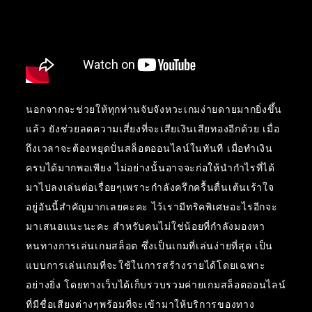
นอกจากจะช่วยให้ทุกท่านจับจังหวะเกมง่ายดายมากยิ่งขึ้น
แล้ว ยังช่วยลดความเสี่ยงที่จะเสียเงินเสียทองอีกด้วย เมื่อ
ถึงเวลาจะต้องหยุดปั่นสล็อตออนไลน์ในทันที เมื่อทำเงิน
ครบได้มากพอเพียง ไม่อย่างนั้นอาจจะก่อให้นำกำไรที่ได้
มาไปลงเล่นต่อเรื่อยๆเพราะกำลังครึกครื้นตื่นเต้นเร้าใจ
อยู่อันนี้สำคัญมากเลยคะคะ ไว้เรามีทริคพิเศษอะไรอีกจะ
มาเสนอแนะนะคะ สำหรับคนไม่ใช่น้อยที่กำลังมองหา
หนทางการเล่นเกมสล็อต ซึ่งเป็นเกมที่เล่นง่ายที่สุด เป็น
แบบการเล่นเกมที่จะใช้ในการสร้างรายได้โดยเฉพาะ
อย่างยิ่ง โดยทางเว็บได้เก็บรวบรวมค่ายเกมสล็อตออนไลน์
ที่มีชื่อเสียงต่างๆพร้อมที่จะเข้ามาให้บริการของทาง