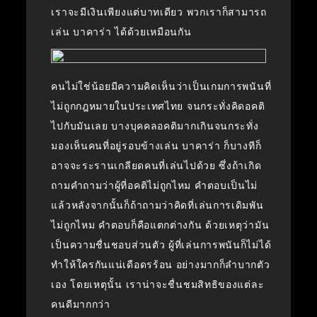
เราจะมีเงินเพียงแต่บาทเดียว พวกเราก็สามารถ
เล่น บาคาร่า ได้ด้วยเหมือนกัน
คนไม่ใช่น้อยมีความคิดเห็นว่าเป็นเกมการพนันที่
ไม่ถูกกฎหมายในประเทศไทย จนกระทั่งคิดอคติ
ไปกับมันเลย บางบุคคลอคติมากเกินจนกระทั่ง
มองเห็นคนที่อยู่รอบข้างเล่น บาคาร่า ก็บางทีก็
อาจจะระรานเกลียดคนที่เล่นไปด้วย ซึ่งถ้าเกิด
ถามคำถามว่าผู้ที่อคติไม่ถูกไหม คำตอบเป็นไม่
แล้วหลังจากนั้นก็ถ้าถามว่าคิดที่เล่นการเดิมพัน
ไม่ถูกไหม คำตอบก็คือแตกต่างกัน ด้วยเหตุว่ามัน
เป็นความชื่นชอบส่วนตัว ผู้ที่เล่นการพนันก็ไม่ได้
ทำให้ใครกันแน่เดือดรร้อน อย่างมากก็ลำบากตัว
เอง โดยเหตุนั้น เราน่าจะชื่นชมสิทธิของแต่ละ
คนดีมากกว่า