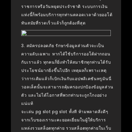
ราชการหรือวันหยุดประจำชาติ ระบบการเงิน
แห่งนี้ก็พร้อมบริการทุกท่านตลอดเวลาด้วยออโต้
ทันสมัยที่รวดเร็วแล้วก็ถูกต้องที่สุด
3. สมัครปลอดภัย รักษาข้อมูลส่วนตัวจะเป็น
ความลับเฉพาะ หากได้ใช้บริการออโต้ฝากถอน
กับเราแล้ว ทุกคนก็ยิ่งทำให้สมาชิกทุกท่านได้รับ
ประโยชน์มากยิ่งขึ้นไปอีก เหตุผลก็เพราะเหตุ
ว่าการเติมแล้วก็เบิกเงินกับแอปพลิเคชันทรูมันนี่
วอลเล็ตนั้นจะสามารถคุ้มครองปกป้องข้อมูลส่วน
ตัว และไม่ได้โอกาสที่พวกท่านจะถูกโกงอย่าง
แน่แท้
จะเล่น pg slot pg slot ทั้งที ห้ามพลาดสิ่งดีๆ
จากเว็บของเรานะคะยอดเยี่ยมในผู้ให้บริการ
แหล่งรวมสล็อตทุกค่าย รวมสล็อตทุกค่ายในเว็บ