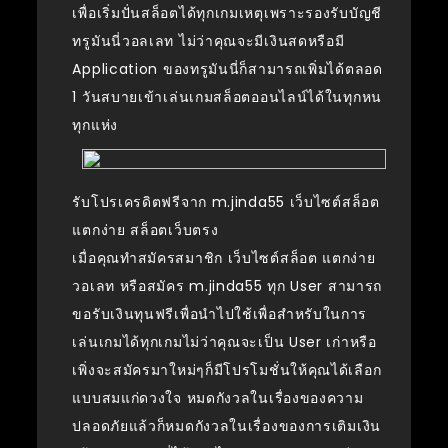
เพื่อเริ่มปั่นสล็อตได้ทุกเกมเหตุเพราะรองรับบัญชี
ทรูมันนี่วอลเลท ไม่ว่าคุณจะมีเงินสดหรือมี
Application ของทรูมันนี่ก็สามารถเพิ่มได้ตลอด
1 วันสบายเข้าเล่นเกมสล็อตออนไลน์ได้ในทุกหน
ทุกแห่ง
รับโปรเครดิตฟรีจาก m.jinda55 เว็บไซต์สล็อต
แตกง่าย สล็อตเว็บตรง
เมื่อคุณทำสมัครสมาชิก เว็บไซต์สล็อต แตกง่าย
วอเลท หรือสมัคร m.jinda55 ทุก User สามารถ
ขอรับเงินทุนฟรีเพื่อนำไปใช้เพื่อสำหรับในการ
เล่นเกมได้ทุกเกมไม่ว่าคุณจะเป็น User เก่าหรือ
เพิ่งจะสมัครมาใหม่ๆก็มีโปรโมชั่นให้คุณได้เลือก
แบบสมแก่ดวงใจ หมดกังวลในเรื่องของความ
ปลอดภัยแล้วก็หมดกังวลในเรื่องของการเติมเงิน