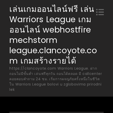
Skip
เล่นเกมออนไลน์ฟรี เล่น
to
Warriors League เกม
content
ออนไลน์ webhostfire
mechstorm
league.clancoyote.co
m เกมสร้างรายได้
https://clancoyote.com Warriors League. ฝาก
ถอนไม่มีขั้นต่ำ เล่นฟรีทุกวัน ถอนได้ตลอด มี callcenter
คอยตอบคำถาม 24 ชม. เริ่มการผจญภัยครั้งหนึ่งในชีวิต
ใน Warriors League bolovi u zglobovima prirodni
lek