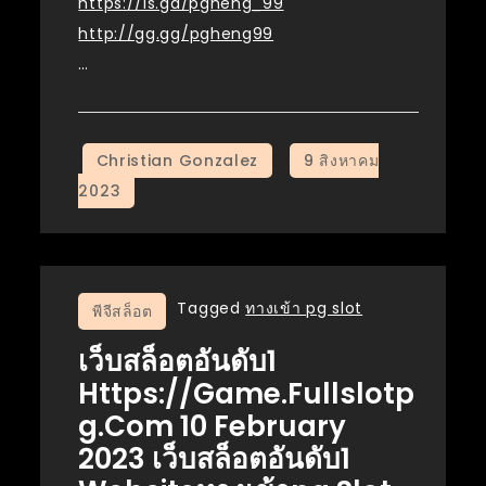
https://is.gd/pgheng_99
http://gg.gg/pgheng99
…
Tagged
ทางเข้า pg slot
พีจีสล็อต
เว็บสล็อตอันดับ1
Https://game.fullslotp
G.com 10 February
2023 เว็บสล็อตอันดับ1