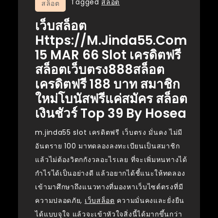
Tagged
สล็อต
สล็อต
เว็บสล็อต
Https://m.Jinda55.com
15 MAR 66 Slot เครดิตฟรี
สล็อตเว็บตรง888สล็อต
เครดิตฟรี 188 บาท สมาชิก
ใหม่โบนัสฟรีแค่สมัคร สล็อต
เงินชัวร์ Top 39 By Hosea
m.jinda55 slot เครดิตฟรี เว็บตรง มั่นคง ไม่มี
อันตราย 100 มาทดลองลงทะเบียนเป็นสมาชิก
แล้วไม่ต้องวิตกกังวลอะไรเลย ที่จะเพิ่มหนทางได้
กำไรได้เป็นอย่างดี แล้วอยากได้ชี้แนะให้ทดลอง
เข้ามาศึกษาถึงแนวทางที่มองหาเว็บไซต์ตรงที่มี
ความปลอดภัย,
เว็บสล็อต
ความมั่นคงและยั่งยืน
ได้แบบจุใจ แล้วจะเข้าหัวใจสิ่งนี้ได้มากขึ้นกว่า