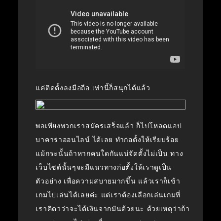
แค่ติดตั้งลงมือถือ เท่านี้ก็สนุกได้แล้ว
พอเพียงพวกเราสมัครเสร็จแล้ว ก็ไปโหลดแอป
บาคาร่าออนไลน์ ได้เลย ทำก่อตั้งให้เรียบร้อย
แม้กระนั้นถ้าหากคนใดกันแน่จัดตั้งไม่เป็น ทาง
เว็บไซต์นั้นๆจะมีแนวทางก่อตั้งให้เราดูเป็น
ตัวอย่าง เพื่อความสบายมากขึ้น แล้วเราก็เข้า
เกมไปเล่นได้เลยค่ะ แต่เราต้องเลือกเล่นเกมที่
เราคิดวว่าจะได้เงินจากมันด้วยนะ ด้วยเหตุว่าถ้า