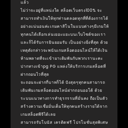
แล้ว
ไม่ว่าจะอยู่ที่แหน่งใด สล็อตเว็บตรง100% จะ
สามารถทำเงินให้ทุกท่านตลอดทุกที่ที่ต้องการได้
อย่างแน่นอนค่ะเกมคาสิโนในแบบต่างๆมีเกมให้
ทุกคนได้เลือกเล่นเยอะแยะบนเว็บไซต์ของเรา
และก็ได้รับการยินยอมรับ เป็นอย่างยิ่งที่สุด ด้วย
เหตุดังกล่าวจะพนันเกมสล็อตออนไลน์ให้ได้เงิน
ห้ามพลาดที่จะเข้ามาเดิมพันกับพวกเรานะคะ
ปากทางเข้าpg PG แหล่งให้บริการเกมสล็อตที่
ฝากถอนไวที่สุด
จะถอนจะฝากกี่บาทก็ได้ ปังสุดๆทุกคนสามารถ
เดิมพันเกมสล็อตออนไลน์ฝากถอนออโต้ ด้วย
ระบบแนวทางการทำธุรกรรมที่มั่นคง ถือเป็นตัว
สร้างความเชื่อมั่นเต็มให้ทุกคนสร้างรายได้จาก
เกมสล็อตพีจีได้เลย
สามารถรับโบนัส เครดิตฟรี โปรโมชั่นสุดพิเศษ