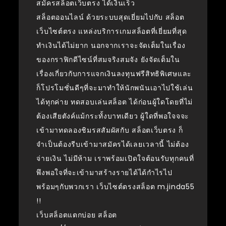
สมัครสล็อตเว็บตรง ได้เงินเร็ว
สล็อตออนไลน์ ด้วยระบบสุดเยี่ยมไปกับ สล็อต
เว็บไซต์ตรง แหล่งบริการเกมสล็อตที่เยี่ยมที่สุด
ทำเงินได้ไม่ยาก นอกจากเราจะจัดเต็มในเรื่อง
ของกราฟิกดีไซน์ที่สมจริงสมจัง ยังจัดเต็มใน
เรื่องเกี่ยวกับการแจกเงินลงทุนฟรีสิทธิพิเศษและ
ก็โปรโมชั่นดีๆที่จะมาทำให้นักพนันเอาไปใช้เล่น
ได้ทุกค่าย ทดสอบเล่นสล็อต ได้ก่อนผู้ใดโดยที่ไม่
ต้องเสียตังค์แม้กระทั้งบาทเดียว ผู้ใดที่พอใจจจะ
เข้ามาทดลองชิมรสสัมผัสกับ สล็อตเว็บตรง ก็
จำเป็นต้องรีบเข้ามาสมัครได้เลยเวลานี้ ไม่ต้อง
จ่ายเงิน ไม่มีห้าม เราพร้อมเปิดใจต้อนรับทุกคนที่
พึงพอใจที่จะเข้ามาสร้างรายได้ได้กำไรไป
พร้อมๆกับพวกเรา เว็บไซต์ตรงสล็อต m.jinda55
!!
เว็บสล็อตแตกบ่อย สล็อต