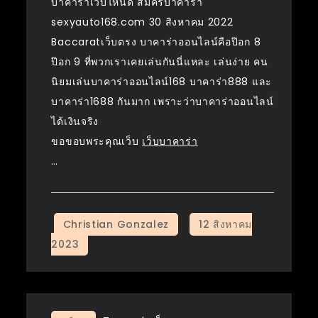
บาคาร่าเว็บไหนดี สมัครบาคาร่า
sexyauto168.com 30 สิงหาคม 2022
Baccaratเว็บตรง บาคาร่าออนไลน์คือป๊อก 8
ป๊อก 9 ที่พวกเราเคยเล่นกันนี่แหละ เล่นง่าย คน
นิยมเล่นบาคาร่าออนไลน์168 บาคาร่า888 และ
บาคาร่า1688 กันมาก เพราะว่าบาคาร่าออนไลน์
ได้เงินจริง
ขอขอบพระคุณเว็บ
เว็บบาคาร่า
…