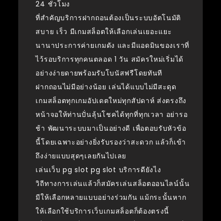
24 ชั่วโมง
ที่สำคัญบริการฝากถอนต้องเป็นระบบอัตโนมัติ
สบาย เร็ว มีเกมสล็อตให้เลือกเล่นเยอะแยะ
นานาประการค่ายเกมดัง และมีแอดมินของเราที่
ไว้รอบริการทุกคนตลอด 1 วัน สมัครใหม่เริ่มได้
อย่างง่ายดายพร้อมรับโบนัสฟรีโดยทันที
ฝากถอนไม่มีอย่างน้อย เล่นได้แบบไม่มีสะดุด
เกมสล็อตทุกเกมอัปเดตใหม่ทุกสัปดาห์ ส่งตรงถึง
หน้าจอให้ท่านปั่นลุ้นโชคได้ทุกที่ทุกเวลา อย่ารอ
ช้า พัฒนาระบบมาเป็นอย่างดี เพื่อตอบรับหัวข้อ
นี้โดยเฉพาะอย่างยิ่งรับรองว่าสะดวก แล้วก็เข้า
ถึงง่ายแบบสุดๆเลยกันไปเลย
เล่นเว็บ pg slot pg slot บริการดียังไง
วิถีทางการเล่นแล้วก็สมัครเล่นสล็อตออนไลน์นั้น
มีให้เลือกหลายแบบอย่างร่วมกัน แม้กระนั้นหาก
ให้เลือกใช้บริการเว็บเกมสล็อตก็ต้องตรงนี้