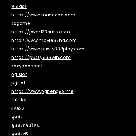
918kiss
https://www.madoohd.com
sagame
https://joker123auto.com
http://www.movie87hd.com
https://www.pussy888play.com
https://pussy888win.com
sexybaccarat
pg slot
pgslot
https://www.pgheng99.me
fullslot
live22
ดูหนัง
ดูหนังออนไลน์
ดูหนังฟรี