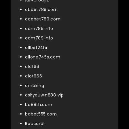
abbet789.com
acebet789.com
adm789.info
adm789.info
allbet24hr
allone745s.com
alot66
alot666
ambking
askyouwin888 vip
ba88th.com
babet555.com
Baccarat