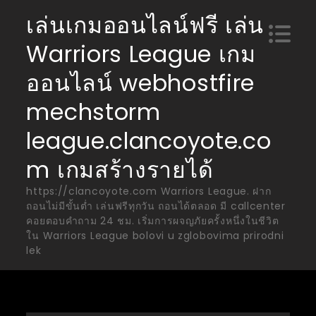
Skip
เล่นเกมออนไลน์ฟรี เล่น
to
Warriors League เกม
content
ออนไลน์ webhostfire
mechstorm
league.clancoyote.co
m เกมสร้างรายได้
https://clancoyote.com Warriors League. ฝาก
ถอนไม่มีขั้นต่ำ เล่นฟรีทุกวัน ถอนได้ตลอด มี callcenter
คอยตอบคำถาม 24 ชม. เริ่มการผจญภัยครั้งหนึ่งในชีวิต
ใน Warriors League bolovi u zglobovima prirodni
lek