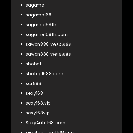
sagame
sagame168
sagame168th
sagame168th.com
sawan888 ทดลองเล่น
sawan888 ทดลองเล่น
sbobet
sbotop1688.com
scr888
sexy168
sexy168.vip
sexy168vip
SexyAuto168.com
sexybaccarat168.com