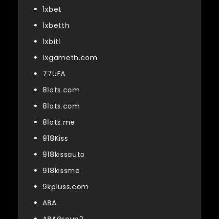
1xbet
1xbetth
1xbit1
1xgameth.com
77UFA
8lots.com
8lots.com
8lots.me
918Kiss
918kissauto
918kissme
9kpluss.com
ABA
ABAGroup2