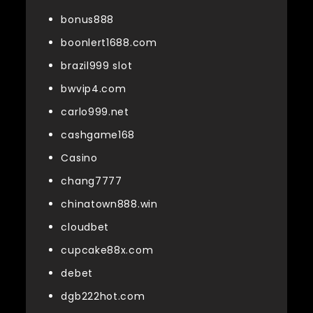
bonus888
boonlert1688.com
brazil999 slot
bwvip4.com
carlo999.net
cashgame168
Casino
chang7777
chinatown888.win
cloudbet
cupcake88x.com
debet
dgb222hot.com