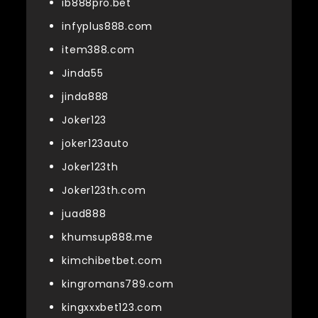
ib888pro.bet
infyplus888.com
item388.com
Jinda55
jinda888
Joker123
joker123auto
Joker123th
Joker123th.com
juad888
khumsup888.me
kimchibetbet.com
kingromans789.com
kingxxxbet123.com