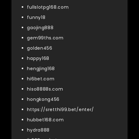
fullslotpg168.com
funny18
gaojing888
gem99ths.com
golden456
happy168
hengjing168
hi6bet.com
hiso8888s.com
hongkong456
https://sretthi99.bet/enter/
hubbet168.com
hydra888