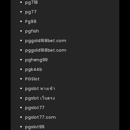
pg718
pg77
Pg99
pgfish
pggold168bet.com
pggold168bet.com
pgheng99
pgk44b
PGSlot
pgslot ทางเข้า
pgslot เว็บตรง
pgslot77
pgslot77.com
pgslot99