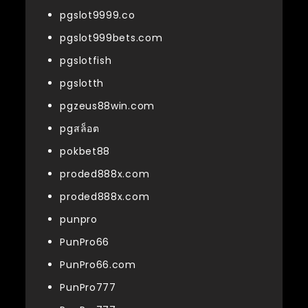
pgslot9999.co
pgslot999bets.com
pgslotfish
pgslotth
pgzeus88win.com
pgสล็อต
pokbet88
proded888x.com
proded888x.com
punpro
PunPro66
PunPro66.com
PunPro777