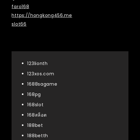
faro168
https://hongkong456.me
slot66
หมวดหมู่
123lionth
123xos.com
1688sagame
168pg
168slot
168สล็อต
188bet
188betth