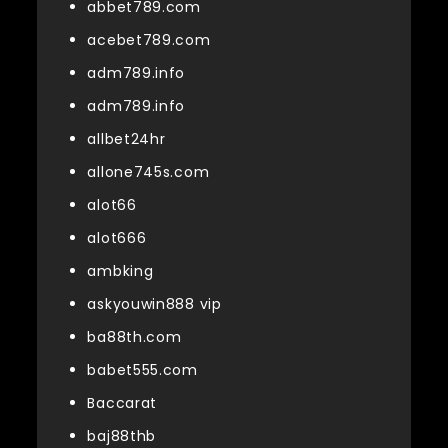
abbet789.com
acebet789.com
adm789.info
adm789.info
allbet24hr
allone745s.com
alot66
alot666
ambking
askyouwin888 vip
ba88th.com
babet555.com
Baccarat
baj88thb