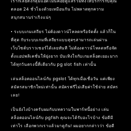
เราก็เลยส่งกลุ่มแอดไม่นคอยดูแลรวมทั้งให้บริการกับคุณ
ตลอด 24 ชั่วโมงด้วยเหมือนกัน ไม่พลาดทุกความ
สนุกสนานร่าเริงแน่ๆ
• ระบบเกมเสถียร ไม่ต้องดาวน์โหลดหรือจัดตั้ง แล้วก็ใน
ที่สุด กับระบบเกมที่เสถียรแบบสุดๆสามารถเล่นผ่าน
เว็บไซต์บราวเซอร์ได้เลยทันที ไม่ต้องดาวน์โหลดหรือจัด
ตั้งแอปพลิเคชั่นให้ยุ่งยาก บันเทิงใจกับเกมสล็อตเยอะมาก
ได้ทุกวันตรงนี้ที่เดียวกับ pg slot fish เท่านั้น
เล่นสล็อตออนไลน์กับ pgslot ได้ทุกเมื่อเชื่อวัน แค่เพียง
สมัครสมาชิกใหม่เท่านั้น สมัครฟรีไม่เสียค่าใช้จ่าย สมัคร
เลย!
เป็นยังไงบ้างครับผมกับบทความในพาร์ทนี้อย่าง เล่น
สล็อตออนไลน์กับ pgfish คุณจะได้รับอะไรบ้าง ข้อดีมี
เท่าไร เลือกพวกเราแล้วมาดูกัน! ผมอยากกล่าวว่า ข้อดี