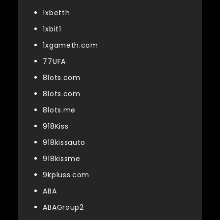
1xbetth
1xbit1
1xgameth.com
77UFA
8lots.com
8lots.com
8lots.me
918Kiss
918kissauto
918kissme
9kpluss.com
ABA
ABAGroup2