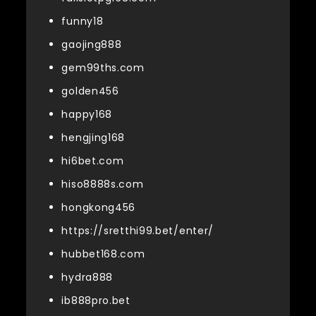
funny18
gaojing888
gem99ths.com
golden456
happy168
hengjing168
hi6bet.com
hiso8888s.com
hongkong456
https://sretthi99.bet/enter/
hubbet168.com
hydra888
ib888pro.bet