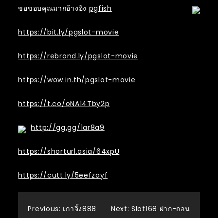
ขอขอบคุณมากอ้างอิง
pgfish
https://bit.ly/pgslot-movie
https://rebrand.ly/pgslot-movie
https://wow.in.th/pgslot-movie
https://t.co/oNA14Tby2p
http://gg.gg/1ar8a9
https://shorturl.asia/64xpU
https://cutt.ly/5eefzayf
แนะแนว
Previous:
เกาจิ้ง888
Next:
Slot168 ฝาก-ถอน