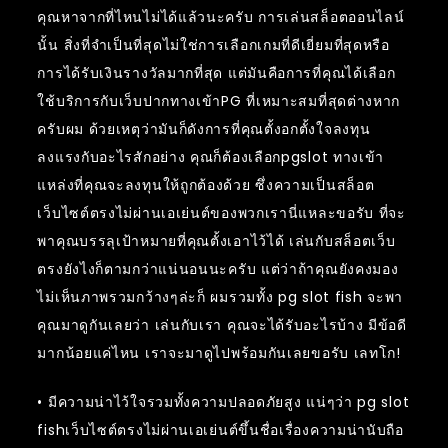
คุณหาจากที่ไหนไม่ได้แล้วนะครับ การเล่นสล็อตออนไลน์
นั้น สิ่งที่จำเป็นที่สุดไม่ใช่การเลือกเกมที่ดีเยี่ยมที่สุดหรือ
การได้รับเงินรางวัลมากที่สุด แต่มันคือการที่คุณได้เลือก
ใช้บริการกับเว็บปากทางเข้าPG ที่เหมาะสมที่สุดต่างหาก
ครับผม ด้วยเหตุว่ามันก็ดังการที่คุณตั้งอกตั้งใจลงทุน
ลงแรงกับอะไรสักอย่าง คุณก็ต้องเลือกpgslot ทางเข้า
แหล่งที่คุณจะลงทุนให้ถูกต้องด้วย ซึ่งความเป็นสล็อต
เว็บไซต์ตรงไม่ผ่านเอเย่นต์ของพวกเรานี่แหละขอรับ ที่จะ
พาคุณบรรลุเป้าหมายที่คุณตั้งเอาไว้ได้ เล่นกับสล็อตเว็บ
ตรงยังไงก็ตามกว่าแน่นอนนะครับ แต่ว่าถ้าคุณยังคงมอง
ไม่เห็นภาพรวมกว้างๆล่ะก็ ผมรวมทั้ง pg slot fish จะพา
คุณมาดูกันเลยว่า เล่นกับเรา คุณจะได้รับอะไรบ้าง มีข้อดี
มากน้อยแค่ไหน เราจะมาดูไปพร้อมกันเลยขอรับ เลทโก!
• มีความน่าไว้ใจรวมทั้งความปลอดภัยสูง แน่ๆว่า pg slot
fishเว็บไซต์ตรงไม่ผ่านเอเย่นต์ขึ้นชื่อเรื่องความน่านับถือ