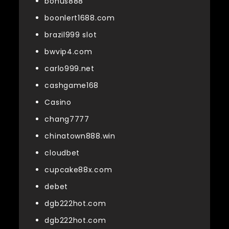
bonus888
boonlert1688.com
brazil999 slot
bwvip4.com
carlo999.net
cashgame168
Casino
chang7777
chinatown888.win
cloudbet
cupcake88x.com
debet
dgb222hot.com
dgb222hot.com