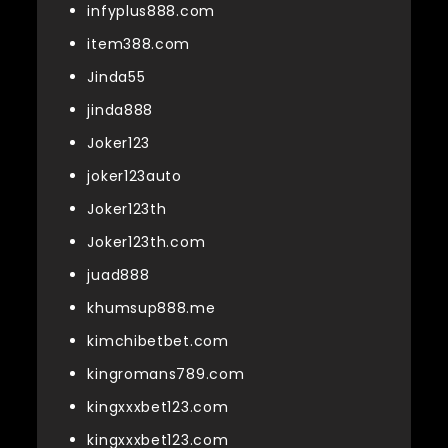
infyplus888.com
item388.com
Jinda55
jinda888
Joker123
joker123auto
Joker123th
Joker123th.com
juad888
khumsup888.me
kimchibetbet.com
kingromans789.com
kingxxxbet123.com
kingxxxbet123.com