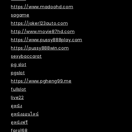
https://www.madoohd.com
sagame
https://joker123auto.com
http://www.movie87hd.com
https://www.pussy888play.com
https://pussy888win.com
sexybaccarat
pg slot
pgslot
https://www.pgheng99.me
fullslot
live22
ดูหนัง
ดูหนังออนไลน์
ดูหนังฟรี
faro168