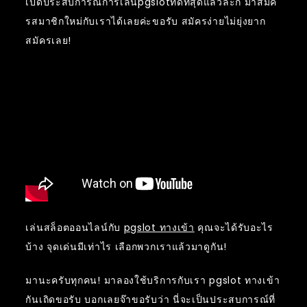
เปิดประสบการณ์การเล่นpgslotที่ดีที่สุดแล้วล่ะก็ มาสมัค
รสมาชิกใหม่กับเราได้เลยค่ะขอรับ สมัครง่ายไม่ยุ่งยาก
สมัครเลย!
เล่นสล็อตออนไลน์กับ
pgslot ทางเข้า
คุณจะได้รับอะไร
บ้าง จุดเด่นมีเท่าไร เลือกพวกเราแล้วมาดูกัน!
มานะครับทุกคน! มาลองใช้บริการกับเรา pgslot ทางเข้า
กันเถิดขอรับ บอกเลยจ๊าขอรับว่า นี่จะเป็นประสบการณ์ที่